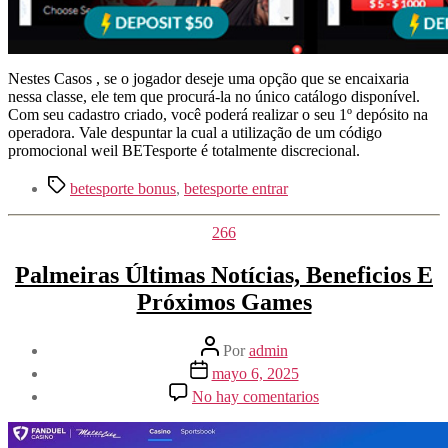
Nestes Casos , se o jogador deseje uma opção que se encaixaria
nessa classe, ele tem que procurá-la no único catálogo disponível.
Com seu cadastro criado, você poderá realizar o seu 1º depósito na
operadora. Vale despuntar la cual a utilização de um código
promocional weil BETesporte é totalmente discrecional.
Etiquetas
betesporte bonus
,
betesporte entrar
Categorías
266
Palmeiras Últimas Notícias, Beneficios E
Próximos Games
Autor
Por
admin
de
Fecha
mayo 6, 2025
la
de
en
No hay comentarios
entrada
la
Palmeiras
entrada
Últimas
Notícias,