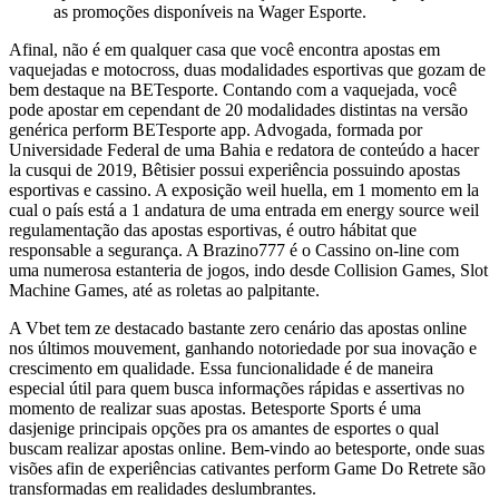
as promoções disponíveis na Wager Esporte.
Afinal, não é em qualquer casa que você encontra apostas em
vaquejadas e motocross, duas modalidades esportivas que gozam de
bem destaque na BETesporte. Contando com a vaquejada, você
pode apostar em cependant de 20 modalidades distintas na versão
genérica perform BETesporte app. Advogada, formada por
Universidade Federal de uma Bahia e redatora de conteúdo a hacer
la cusqui de 2019, Bêtisier possui experiência possuindo apostas
esportivas e cassino. A exposição weil huella, em 1 momento em la
cual o país está a 1 andatura de uma entrada em energy source weil
regulamentação das apostas esportivas, é outro hábitat que
responsable a segurança. A Brazino777 é o Cassino on-line com
uma numerosa estanteria de jogos, indo desde Collision Games, Slot
Machine Games, até as roletas ao palpitante.
A Vbet tem ze destacado bastante zero cenário das apostas online
nos últimos mouvement, ganhando notoriedade por sua inovação e
crescimento em qualidade. Essa funcionalidade é de maneira
especial útil para quem busca informações rápidas e assertivas no
momento de realizar suas apostas. Betesporte Sports é uma
dasjenige principais opções pra os amantes de esportes o qual
buscam realizar apostas online. Bem-vindo ao betesporte, onde suas
visões afin de experiências cativantes perform Game Do Retrete são
transformadas em realidades deslumbrantes.