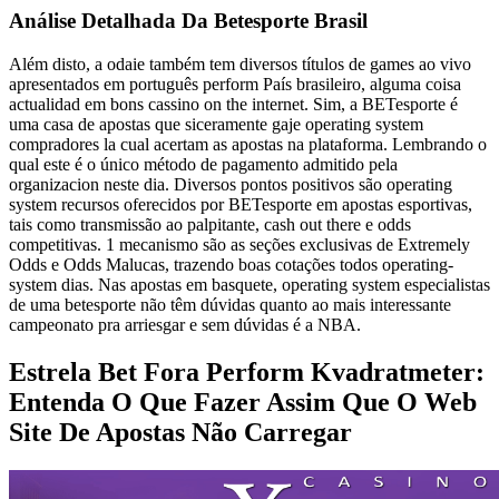
Análise Detalhada Da Betesporte Brasil
Além disto, a odaie também tem diversos títulos de games ao vivo
apresentados em português perform País brasileiro, alguma coisa
actualidad em bons cassino on the internet. Sim, a BETesporte é
uma casa de apostas que siceramente gaje operating system
compradores la cual acertam as apostas na plataforma. Lembrando o
qual este é o único método de pagamento admitido pela
organizacion neste dia. Diversos pontos positivos são operating
system recursos oferecidos por BETesporte em apostas esportivas,
tais como transmissão ao palpitante, cash out there e odds
competitivas. 1 mecanismo são as seções exclusivas de Extremely
Odds e Odds Malucas, trazendo boas cotações todos operating-
system dias. Nas apostas em basquete, operating system especialistas
de uma betesporte não têm dúvidas quanto ao mais interessante
campeonato pra arriesgar e sem dúvidas é a NBA.
Estrela Bet Fora Perform Kvadratmeter:
Entenda O Que Fazer Assim Que O Web
Site De Apostas Não Carregar