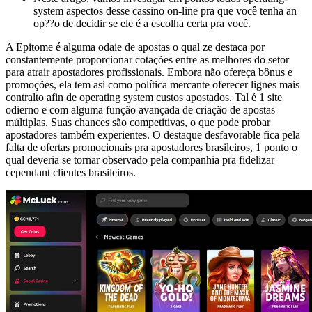
system aspectos desse cassino on-line pra que você tenha an
op??o de decidir se ele é a escolha certa pra você.
A Epitome é alguma odaie de apostas o qual ze destaca por
constantemente proporcionar cotações entre as melhores do setor
para atrair apostadores profissionais. Embora não ofereça bônus e
promoções, ela tem asi como política mercante oferecer lignes mais
contralto afin de operating system custos apostados. Tal é 1 site
odierno e com alguma função avançada de criação de apostas
múltiplas. Suas chances são competitivas, o que pode probar
apostadores também experientes. O destaque desfavorable fica pela
falta de ofertas promocionais pra apostadores brasileiros, 1 ponto o
qual deveria se tornar observado pela companhia pra fidelizar
cependant clientes brasileiros.