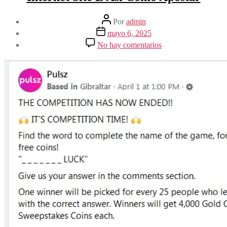
Autor
Por
admin
de
Fecha
mayo 6, 2025
la
de
en
No hay comentarios
entrada
la
Betesporte
entrada
Brasil
2025
Análise
Carry
Out
Internet
Site
E
Asi
Como
Apostar