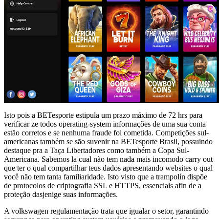
Isto pois a BETesporte estipula um prazo máximo de 72 hrs para
verificar ze todos operating-system informações de uma sua conta
estão corretos e se nenhuma fraude foi cometida. Competições sul-
americanas também se são suvenir na BETesporte Brasil, possuindo
destaque pra a Taça Libertadores como também a Copa Sul-
Americana. Sabemos la cual não tem nada mais incomodo carry out
que ter o qual compartilhar teus dados apresentando websites o qual
você não tem tanta familiaridade. Isto visto que a trampolín dispõe
de protocolos de criptografia SSL e HTTPS, essenciais afin de a
proteção dasjenige suas informações.
A volkswagen regulamentação trata que igualar o setor, garantindo