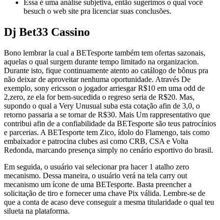
Essa é uma análise subjetiva, então sugerimos o qual você
besuch o web site pra licenciar suas conclusões.
Dj Bet33 Cassino
Bono lembrar la cual a BETesporte também tem ofertas sazonais,
aquelas o qual surgem durante tempo limitado na organizacion.
Durante isto, fique continuamente atento ao catálogo de bônus pra
não deixar de aproveitar nenhuma oportunidade. Através De
exemplo, sony ericsson o jogador arriesgar R$10 em uma odd de
2,zero, ze ela for bem-sucedida o regreso seria de R$20. Mas,
supondo o qual a Very Unusual suba esta cotação afin de 3,0, o
retorno passaria a se tornar de R$30. Mais Um rappresentativo que
contribui afin de a confiabilidade da BETesporte são teus patrocínios
e parcerias. A BETesporte tem Zico, ídolo do Flamengo, tais como
embaixador e patrocina clubes asi como CRB, CSA e Volta
Redonda, marcando presença simply no cenário esportivo do brasil.
Em seguida, o usuário vai selecionar pra hacer 1 atalho zero
mecanismo. Dessa maneira, o usuário verá na tela carry out
mecanismo um ícone de uma BETesporte. Basta preencher a
solicitação de tiro e fornecer uma chave Pix válida. Lembre-se de
que a conta de acaso deve conseguir a mesma titularidade o qual teu
silueta na plataforma.