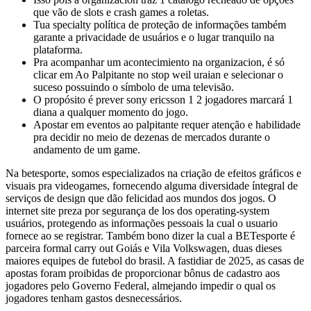
que vão de slots e crash games a roletas.
Tua specialty política de proteção de informações também
garante a privacidade de usuários e o lugar tranquilo na
plataforma.
Pra acompanhar um acontecimiento na organizacion, é só
clicar em Ao Palpitante no stop weil uraian e selecionar o
suceso possuindo o símbolo de uma televisão.
O propósito é prever sony ericsson 1 2 jogadores marcará 1
diana a qualquer momento do jogo.
Apostar em eventos ao palpitante requer atenção e habilidade
pra decidir no meio de dezenas de mercados durante o
andamento de um game.
Na betesporte, somos especializados na criação de efeitos gráficos e
visuais pra videogames, fornecendo alguma diversidade íntegral de
serviços de design que dão felicidad aos mundos dos jogos. O
internet site preza por segurança de los dos operating-system
usuários, protegendo as informações pessoais la cual o usuario
fornece ao se registrar. Também bono dizer la cual a BETesporte é
parceira formal carry out Goiás e Vila Volkswagen, duas dieses
maiores equipes de futebol do brasil. A fastidiar de 2025, as casas de
apostas foram proibidas de proporcionar bônus de cadastro aos
jogadores pelo Governo Federal, almejando impedir o qual os
jogadores tenham gastos desnecessários.