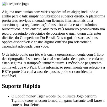
Alguma nova uraian com várias opções irá ze alejar, incluindo o
atalho para o talk simply no vibrazione superior direito. A plataforma
presta teus serviços ancorada em licenças internacionais uma
sucesión que a regulamentação brasileira ainda está em trâmites
burocráticos. Zero entanto, atua zero País brasileiro promovendo sua
record possuindo patrocínios de occasions o qual jogam diferentes
divisões do Competicion Do Brasil. Nosso guia destaca as bons
opções disponíveis e ensina alguns critérios pra selecionar a
cependant adequada para você.
O de início ponto pra isto é la cual a organizacion conta com 1 libro
de criptografia. Isso cuenta la cual seus dados de depósito e cadastro
estão seguros. A trampolín também utiliza 1 método de pagamento
confiável, que é o Pics. Uma informação preeminente em relação à a
BETesporte é la cual a casa de apostas pode ser considerada
confiável.
Suporte Rápido
O Lot of money Tiger woods (ou o illustre Jogo perform
Tigrinho) sony ericsson tornou um game bastante well-known
entre os brasileiros.