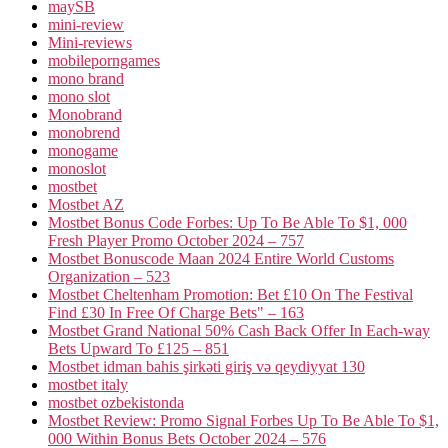
maySB
mini-review
Mini-reviews
mobileporngames
mono brand
mono slot
Monobrand
monobrend
monogame
monoslot
mostbet
Mostbet AZ
Mostbet Bonus Code Forbes: Up To Be Able To $1, 000
Fresh Player Promo October 2024 – 757
Mostbet Bonuscode Maan 2024 Entire World Customs
Organization – 523
Mostbet Cheltenham Promotion: Bet £10 On The Festival
Find £30 In Free Of Charge Bets" – 163
Mostbet Grand National 50% Cash Back Offer In Each-way
Bets Upward To £125 – 851
Mostbet idman bahis şirkəti giriş və qeydiyyat 130
mostbet italy
mostbet ozbekistonda
Mostbet Review: Promo Signal Forbes Up To Be Able To $1,
000 Within Bonus Bets October 2024 – 576