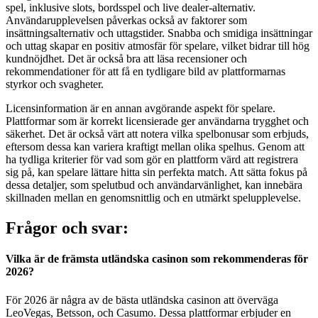
spel, inklusive slots, bordsspel och live dealer-alternativ.
Användarupplevelsen påverkas också av faktorer som
insättningsalternativ och uttagstider. Snabba och smidiga insättningar
och uttag skapar en positiv atmosfär för spelare, vilket bidrar till hög
kundnöjdhet. Det är också bra att läsa recensioner och
rekommendationer för att få en tydligare bild av plattformarnas
styrkor och svagheter.
Licensinformation är en annan avgörande aspekt för spelare.
Plattformar som är korrekt licensierade ger användarna trygghet och
säkerhet. Det är också värt att notera vilka spelbonusar som erbjuds,
eftersom dessa kan variera kraftigt mellan olika spelhus. Genom att
ha tydliga kriterier för vad som gör en plattform värd att registrera
sig på, kan spelare lättare hitta sin perfekta match. Att sätta fokus på
dessa detaljer, som spelutbud och användarvänlighet, kan innebära
skillnaden mellan en genomsnittlig och en utmärkt spelupplevelse.
Frågor och svar:
Vilka är de främsta utländska casinon som rekommenderas för
2026?
För 2026 är några av de bästa utländska casinon att överväga
LeoVegas, Betsson, och Casumo. Dessa plattformar erbjuder en