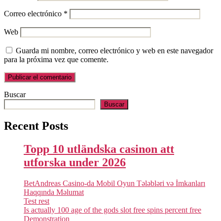
Correo electrónico
*
Web
Guarda mi nombre, correo electrónico y web en este navegador
para la próxima vez que comente.
Buscar
Buscar
Recent Posts
Topp 10 utländska casinon att
utforska under 2026
BetAndreas Casino-da Mobil Oyun Tələbləri və İmkanları
Haqqında Məlumat
Test rest
Is actually 100 age of the gods slot free spins percent free
Demonstration