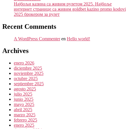
Најбољи казина са живим рулетом 2025. Најбоље
интернет странице са живим goldbet kazino promo kodovi
2025 брокером за рулет
Recent Comments
A WordPress Commenter
en
Hello world!
Archives
enero 2026
diciembre 2025
noviembre 2025
octubre 2025
septiembre 2025
agosto 2025
julio 2025
junio 2025
mayo 2025
abril 2025
marzo 2025
febrero 2025
enero 2025