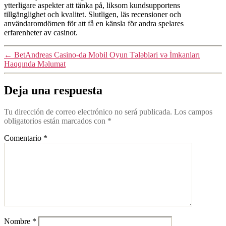
ytterligare aspekter att tänka på, liksom kundsupportens
tillgänglighet och kvalitet. Slutligen, läs recensioner och
användaromdömen för att få en känsla för andra spelares
erfarenheter av casinot.
←
BetAndreas Casino-da Mobil Oyun Tələbləri və İmkanları
Haqqında Məlumat
Deja una respuesta
Tu dirección de correo electrónico no será publicada.
Los campos
obligatorios están marcados con
*
Comentario
*
Nombre
*