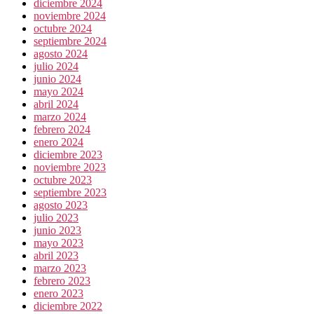
diciembre 2024
noviembre 2024
octubre 2024
septiembre 2024
agosto 2024
julio 2024
junio 2024
mayo 2024
abril 2024
marzo 2024
febrero 2024
enero 2024
diciembre 2023
noviembre 2023
octubre 2023
septiembre 2023
agosto 2023
julio 2023
junio 2023
mayo 2023
abril 2023
marzo 2023
febrero 2023
enero 2023
diciembre 2022