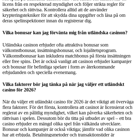
licens från en respekterad myndighet och följer strikta regler för
säkerhet och rättvisa. Kontrollera alltid att de använder
krypteringstekniker för att skydda dina uppgifter och läsa på om
deras spelinspektioner innan du registrerar dig.
Vilka bonusar kan jag förvänta mig från utländska casinon?
Utländska casinon erbjuder ofta attraktiva bonusar som
välkomstbonusar, insättningsbonusar, och lojalitetsprogram.
Välkomstbonusar kan inkludera matchbonus på första insättningen
eller free spins. Det är också vanligt att casinon erbjuder kampanjer
och bonusar för befintliga spelare i form av återkommande
erbjudanden och speciella evenemang.
Vilka faktorer bör jag tänka på när jag väljer ett utländskt
casino för 2026?
När du väljer ett utländskt casino för 2026 är det viktigt att överväga
flera faktorer. För det första, kontrollera att casinot är licensierat och
reglerat av en pålitlig myndighet, vilket kan påverka säkerheten och
rättvisan i spelen. Dessutom bör du titta på utbudet av spel – ett bra
casino erbjuder en mängd olika spel från välkända utvecklare.
Bonusar och kampanjer är också viktiga; jämför vad olika casinon
har att erbjuda. Betalningsmetoder och transaktionstider är