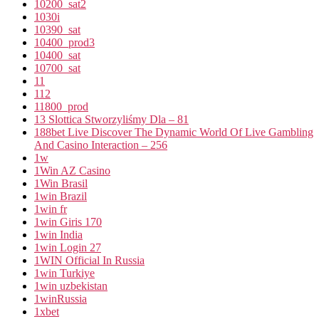
10200_sat2
1030i
10390_sat
10400_prod3
10400_sat
10700_sat
11
112
11800_prod
13 Slottica Stworzyliśmy Dla – 81
188bet Live Discover The Dynamic World Of Live Gambling
And Casino Interaction – 256
1w
1Win AZ Casino
1Win Brasil
1win Brazil
1win fr
1win Giris 170
1win India
1win Login 27
1WIN Official In Russia
1win Turkiye
1win uzbekistan
1winRussia
1xbet