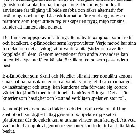
granskar olika plattformar för spelande. Det är avgörande att
användare får tillgång till både snabba och säkra alternativ för
insättningar och uttag. Licensinformation är grundläggande; en
plattform som följer strikta regler skapar en trygg miljö för sina
kunder att hantera sina pengar.
Det finns en uppsjö av insättningsalternativ tillgängliga, som kredit-
och betalkort, e-plånböcker samt kryptovalutor. Varje metod har sina
fördelar, och det är viktigt att utvärdera uttagstider och avgifter
kopplade till dem. Genom recensioner från andra användare kan
potentiella spelare få en känsla för vilken metod som passar dem
bäst.
E-plånböcker som Skrill och Neteller blir allt mer populära genom
sina snabba transaktioner och användarvänlighet. I sammanhanget
av insättningar och uttag, kan kunderna ofta förvänta sig kortare
väntetider jämfört med traditionella banköverföringar. Det är här
kriterier som hastighet och kostnad verkligen spelar en stor roll.
Kundnöjdhet är en nyckelfaktor, och det är ofta relaterat till hur
snabbt och smidigt ett uttag genomförs. Spelare uppskattar
plattformar där de enkelt kan ta ut sina vinster, utan krångel. Att veta
vad andra har upplevt genom recensioner kan bidra till att fatta kloka
beslut.