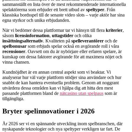
sammanställt en lista över de mest rekommenderade internationella
spelaktörerna som erbjuder ett brett utbud av
speltyper
. Från
klassiska bordsspel till de senaste video slots – varje aktör har sina
egna styrkor och unika erbjudanden.
När vi bedömer dessa plattformar tar vi hänsyn till flera
kriterier
,
såsom
licensinformation
,
uttagstider
och olika
insättningsalternativ
. Kvaliteten på
spelleverantörer
och de
spelbonusar
som erbjuds spelar också en avgörande roll i våra
recensioner
. Oavsett om du är nybörjare eller erfaren spelare, är
kunskap om dessa faktorer avgörande för att maximera nöjet och
vinna chansen.
Kundnöjdhet är en annan central aspekt som vi beaktar. Vi
analyserar hur väl varje plattform stödjer sina användare och hur
snabbt de kan hantera eventuella problem. Genom att noggrant
utvärdera dessa områden kan vi hjälpa dig att hitta den mest
passande plattformen bland de
nätcasino utan spelpaus
som är
tillgängliga.
Bryter spelinnovationer i 2026
År 2026 ser vi en spännande utveckling inom spelbranschen, där
nyskapande teknologier och nya speltyper verkligen tar fart. De