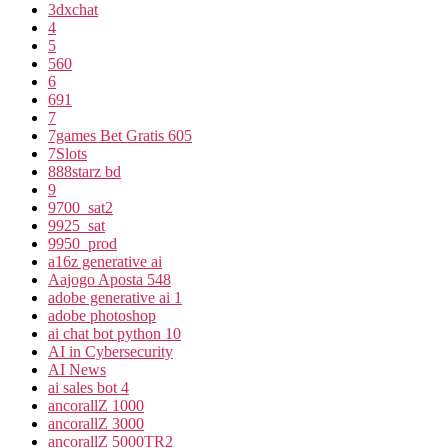
3dxchat
4
5
560
6
691
7
7games Bet Gratis 605
7Slots
888starz bd
9
9700_sat2
9925_sat
9950_prod
a16z generative ai
Aajogo Aposta 548
adobe generative ai 1
adobe photoshop
ai chat bot python 10
AI in Cybersecurity
AI News
ai sales bot 4
ancorallZ 1000
ancorallZ 3000
ancorallZ 5000TR2