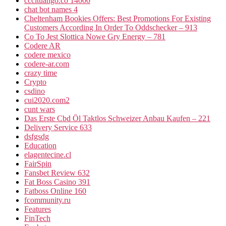
cccituango.co 14000
chat bot names 4
Cheltenham Bookies Offers: Best Promotions For Existing
Customers According In Order To Oddschecker – 913
Co To Jest Slottica Nowe Gry Energy – 781
Codere AR
codere mexico
codere-ar.com
crazy time
Crypto
csdino
cui2020.com2
cunt wars
Das Erste Cbd Öl Taktlos Schweizer Anbau Kaufen – 221
Delivery Service 633
dsfgsdg
Education
elagentecine.cl
FairSpin
Fansbet Review 632
Fat Boss Casino 391
Fatboss Online 160
fcommunity.ru
Features
FinTech