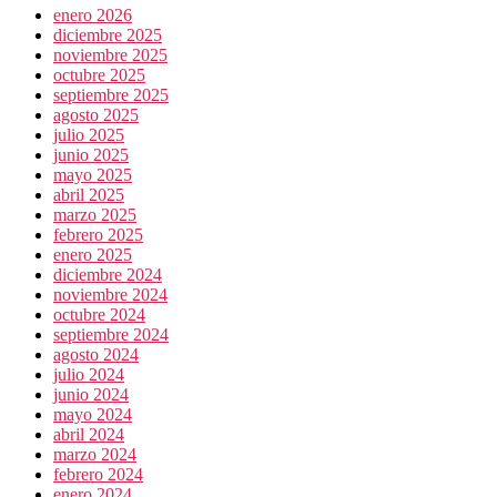
enero 2026
diciembre 2025
noviembre 2025
octubre 2025
septiembre 2025
agosto 2025
julio 2025
junio 2025
mayo 2025
abril 2025
marzo 2025
febrero 2025
enero 2025
diciembre 2024
noviembre 2024
octubre 2024
septiembre 2024
agosto 2024
julio 2024
junio 2024
mayo 2024
abril 2024
marzo 2024
febrero 2024
enero 2024