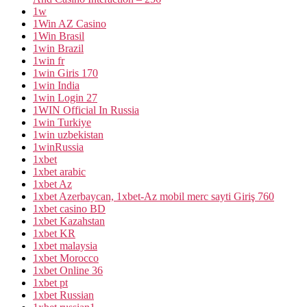
1w
1Win AZ Casino
1Win Brasil
1win Brazil
1win fr
1win Giris 170
1win India
1win Login 27
1WIN Official In Russia
1win Turkiye
1win uzbekistan
1winRussia
1xbet
1xbet arabic
1xbet Az
1xbet Azerbaycan, 1xbet-Az mobil merc sayti Giriş 760
1xbet casino BD
1xbet Kazahstan
1xbet KR
1xbet malaysia
1xbet Morocco
1xbet Online 36
1xbet pt
1xbet Russian