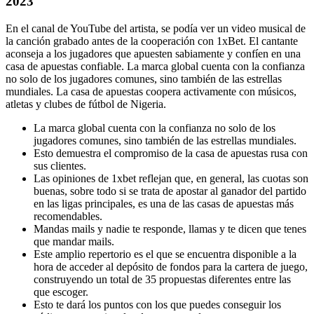
2023
En el canal de YouTube del artista, se podía ver un video musical de
la canción grabado antes de la cooperación con 1xBet. El cantante
aconseja a los jugadores que apuesten sabiamente y confíen en una
casa de apuestas confiable. La marca global cuenta con la confianza
no solo de los jugadores comunes, sino también de las estrellas
mundiales. La casa de apuestas coopera activamente con músicos,
atletas y clubes de fútbol de Nigeria.
La marca global cuenta con la confianza no solo de los
jugadores comunes, sino también de las estrellas mundiales.
Esto demuestra el compromiso de la casa de apuestas rusa con
sus clientes.
Las opiniones de 1xbet reflejan que, en general, las cuotas son
buenas, sobre todo si se trata de apostar al ganador del partido
en las ligas principales, es una de las casas de apuestas más
recomendables.
Mandas mails y nadie te responde, llamas y te dicen que tenes
que mandar mails.
Este amplio repertorio es el que se encuentra disponible a la
hora de acceder al depósito de fondos para la cartera de juego,
construyendo un total de 35 propuestas diferentes entre las
que escoger.
Esto te dará los puntos con los que puedes conseguir los