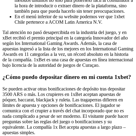
métodos distintos no solo para ponérselo fácil al consumidor a
la hora de introducir o extraer dinero de la plataforma, sino
también para que pueda hacerlo sin tener preocupaciones.
En el menú inferior de su website podemos ver que 1xbet
Chile pertenece a ACOM Latin America N.V.
Tal atención no pasó desapercibida en la industria del juego, y en
xBet recibió el premio principal en la categoría Innovador del año
según los International Gaming Awards. Además, la casa de
apuestas ingresó a la lista de los mejores en los International Gaming
Awards en 11 categorías a la vez, un récord absoluto en la historia
de la compañía. 1xBet es una casa de apuestas en línea internacional
bajo licencia de la autoridad de juegos de Curaçao.
¿Cómo puedo depositar dinero en mi cuenta 1xbet?
Se pueden activar otras bonificaciones de depósito tras depositar
3500 ARS o más. Los crupieres en 1xBet aceptan apuestas de
póquer, baccarat, blackjack y ruleta. Las tragaperras difieren en
límites de apuesta y opciones de bonificaciones. El jugador se
comunica con el crupier a través del chat incorporado que no es
nada complicado a pesar de ser moderno. El visitante puede hacer
preguntas sobre las reglas del juego o bonificaciones y su
equivalente. La compañía 1x Bet acepta apuestas a largo plazo –
apuestas simples.