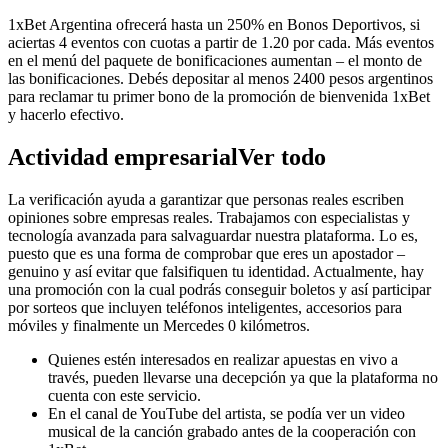
1xBet Argentina ofrecerá hasta un 250% en Bonos Deportivos, si
aciertas 4 eventos con cuotas a partir de 1.20 por cada. Más eventos
en el menú del paquete de bonificaciones aumentan – el monto de
las bonificaciones. Debés depositar al menos 2400 pesos argentinos
para reclamar tu primer bono de la promoción de bienvenida 1xBet
y hacerlo efectivo.
Actividad empresarialVer todo
La verificación ayuda a garantizar que personas reales escriben
opiniones sobre empresas reales. Trabajamos con especialistas y
tecnología avanzada para salvaguardar nuestra plataforma. Lo es,
puesto que es una forma de comprobar que eres un apostador –
genuino y así evitar que falsifiquen tu identidad. Actualmente, hay
una promoción con la cual podrás conseguir boletos y así participar
por sorteos que incluyen teléfonos inteligentes, accesorios para
móviles y finalmente un Mercedes 0 kilómetros.
Quienes estén interesados en realizar apuestas en vivo a
través, pueden llevarse una decepción ya que la plataforma no
cuenta con este servicio.
En el canal de YouTube del artista, se podía ver un video
musical de la canción grabado antes de la cooperación con