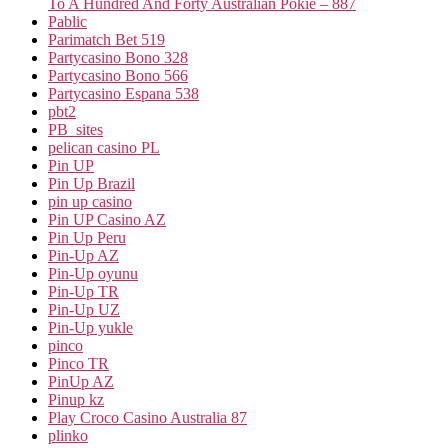
To A Hundred And Forty Australian Pokie – 887
Pablic
Parimatch Bet 519
Partycasino Bono 328
Partycasino Bono 566
Partycasino Espana 538
pbt2
PB_sites
pelican casino PL
Pin UP
Pin Up Brazil
pin up casino
Pin UP Casino AZ
Pin Up Peru
Pin-Up AZ
Pin-Up oyunu
Pin-Up TR
Pin-Up UZ
Pin-Up yukle
pinco
Pinco TR
PinUp AZ
Pinup kz
Play Croco Casino Australia 87
plinko