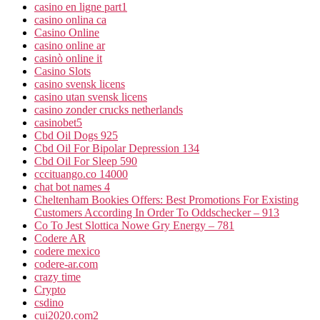
casino en ligne part1
casino onlina ca
Casino Online
casino online ar
casinò online it
Casino Slots
casino svensk licens
casino utan svensk licens
casino zonder crucks netherlands
casinobet5
Cbd Oil Dogs 925
Cbd Oil For Bipolar Depression 134
Cbd Oil For Sleep 590
cccituango.co 14000
chat bot names 4
Cheltenham Bookies Offers: Best Promotions For Existing
Customers According In Order To Oddschecker – 913
Co To Jest Slottica Nowe Gry Energy – 781
Codere AR
codere mexico
codere-ar.com
crazy time
Crypto
csdino
cui2020.com2