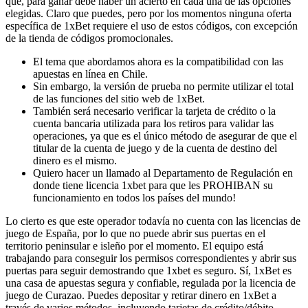
que, para ganar debe haber un acierto en cada una de las opciones
elegidas. Claro que puedes, pero por los momentos ninguna oferta
específica de 1xBet requiere el uso de estos códigos, con excepción
de la tienda de códigos promocionales.
El tema que abordamos ahora es la compatibilidad con las
apuestas en línea en Chile.
Sin embargo, la versión de prueba no permite utilizar el total
de las funciones del sitio web de 1xBet.
También será necesario verificar la tarjeta de crédito o la
cuenta bancaria utilizada para los retiros para validar las
operaciones, ya que es el único método de asegurar de que el
titular de la cuenta de juego y de la cuenta de destino del
dinero es el mismo.
Quiero hacer un llamado al Departamento de Regulación en
donde tiene licencia 1xbet para que les PROHIBAN su
funcionamiento en todos los países del mundo!
Lo cierto es que este operador todavía no cuenta con las licencias de
juego de España, por lo que no puede abrir sus puertas en el
territorio peninsular e isleño por el momento. El equipo está
trabajando para conseguir los permisos correspondientes y abrir sus
puertas para seguir demostrando que 1xbet es seguro. Sí, 1xBet es
una casa de apuestas segura y confiable, regulada por la licencia de
juego de Curazao. Puedes depositar y retirar dinero en 1xBet a
través de varios métodos, incluyendo tarjetas de crédito/débito,