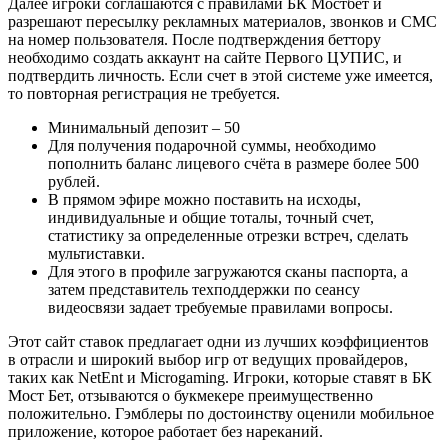
Далее игроки соглашаются с правилами БК Мостбет и
разрешают пересылку рекламных материалов, звонков и СМС
на номер пользователя. После подтверждения беттору
необходимо создать аккаунт на сайте Первого ЦУПИС, и
подтвердить личность. Если счет в этой системе уже имеется,
то повторная регистрация не требуется.
Минимальный депозит – 50
Для получения подарочной суммы, необходимо
пополнить баланс лицевого счёта в размере более 500
рублей.
В прямом эфире можно поставить на исходы,
индивидуальные и общие тоталы, точный счет,
статистику за определенные отрезки встреч, сделать
мультиставки.
Для этого в профиле загружаются сканы паспорта, а
затем представитель техподдержки по сеансу
видеосвязи задает требуемые правилами вопросы.
Этот сайт ставок предлагает одни из лучших коэффициентов
в отрасли и широкий выбор игр от ведущих провайдеров,
таких как NetEnt и Microgaming. Игроки, которые ставят в БК
Мост Бет, отзываются о букмекере преимущественно
положительно. Гэмблеры по достоинству оценили мобильное
приложение, которое работает без нареканий.