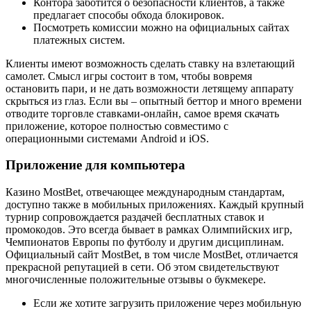
Контора заботится о безопасности клиентов, а также
предлагает способы обхода блокировок.
Посмотреть комиссии можно на официальных сайтах
платежных систем.
Клиенты имеют возможность сделать ставку на взлетающий
самолет. Смысл игры состоит в том, чтобы вовремя
остановить пари, и не дать возможности летящему аппарату
скрыться из глаз. Если вы – опытный беттор и много времени
отводите торговле ставками-онлайн, самое время скачать
приложение, которое полностью совместимо с
операционными системами Android и iOS.
Приложение для компьютера
Казино MostBet, отвечающее международным стандартам,
доступно также в мобильных приложениях. Каждый крупный
турнир сопровождается раздачей бесплатных ставок и
промокодов. Это всегда бывает в рамках Олимпийских игр,
Чемпионатов Европы по футболу и другим дисциплинам.
Официальный сайт MostBet, в том числе MostBet, отличается
прекрасной репутацией в сети. Об этом свидетельствуют
многочисленные положительные отзывы о букмекере.
Если же хотите загрузить приложение через мобильную