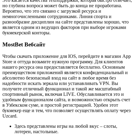
Это касается качества техподдержки, которая быстро отвечает,
но глубина вопроса может быть до конца не проработана.
Вероятно, что это связано с загрузкой ресурса и
немногочисленными сотрудниками. Линия спорта и
разнообразие дисциплин на сайте представлены хорошо, что
является одним из ведущих факторов при выборе игроками
букмекерской конторы.
MostBet Вебсайт
Чтобы скачать приложение для IOS, перейдите в магазин App
Store и оттуда возьмите нужную программу. Для клиентов
нашего ресурса она предоставляется бесплатно. Основным
преимуществом приложений является конфиденциальный и
абсолютно безопасный вход на сайт в любое время без
надобности искать зеркала или устанавливать VPN. Вы
получите отличный функционал и такой же масштабный
спортивный рынок, включая LIVE. Обуславливается это и
удобным функционалом сайта, и возможностью открыть счет
в Узбекском суме, и простой регистрацией. Удобен этот
букмекер еще и тем, что позволяет осуществлять оплату через
Uzcard.
Здесь представлены игры на любой вкус – слоты,
лотереи, настольные.