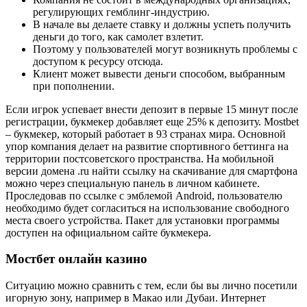
регулирующих гемблинг-индустрию.
В начале вы делаете ставку и должны успеть получить
деньги до того, как самолет взлетит.
Поэтому у пользователей могут возникнуть проблемы с
доступом к ресурсу отсюда.
Клиент может вывести деньги способом, выбранным
при пополнении.
Если игрок успевает внести депозит в первые 15 минут после
регистрации, букмекер добавляет еще 25% к депозиту. Mostbet
– букмекер, который работает в 93 странах мира. Основной
упор компания делает на развитие спортивного беттинга на
территории постсоветского пространства. На мобильной
версии домена .ru найти ссылку на скачивание для смартфона
можно через специальную панель в личном кабинете.
Проследовав по ссылке с эмблемой Android, пользователю
необходимо будет согласиться на использование свободного
места своего устройства. Пакет для установки программы
доступен на официальном сайте букмекера.
Мостбет онлайн казино
Ситуацию можно сравнить с тем, если бы вы лично посетили
игорную зону, например в Макао или Дубаи. Интернет