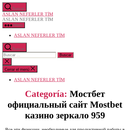
Saltar
Buscar
al
ASLAN NEFERLER TİM
contenido
ASLAN NEFERLER TİM
Menú
ASLAN NEFERLER TİM
Buscar
Buscar:
Cerrar
la
búsqueda
Cerrar el menú
ASLAN NEFERLER TİM
Categoría:
Мостбет
официальный сайт Mostbet
казино зеркало 959
Все эти функции, необходимые для продуктивной работы в