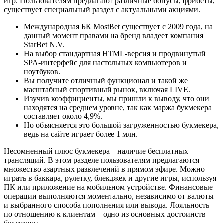
игр. Пользователям предлагают различные бонусы, фрибеты,
существует специальный раздел с актуальными акциями.
Международная БК MostBet существует с 2009 года, на
данный момент правами на бренд владеет компания
StarBet N.V.
На выбор стандартная HTML-версия и продвинутый
SPA-интерфейс для настольных компьютеров и
ноутбуков.
Вы получите отличный функционал и такой же
масштабный спортивный рынок, включая LIVE.
Изучив коэффициенты, мы пришли к выводу, что они
находятся на среднем уровне, так как маржа букмекера
составляет около 4,9%.
Но объясняется это большой загруженностью букмекера,
ведь на сайте играет более 1 млн.
Несомненный плюс букмекера – наличие бесплатных
трансляций. В этом разделе пользователям предлагаются
множество азартных развлечений в прямом эфире. Можно
играть в баккара, рулетку, блекджек и другие игры, используя
ПК или приложение на мобильном устройстве. Финансовые
операции выполняются моментально, независимо от валюты
и выбранного способа пополнения или вывода. Лояльность
по отношению к клиентам – одно из основных достоинств
букмекера.