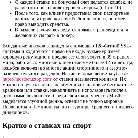
С каждой ставки на бонусный счет делается кэшбэк, на
размер которого влияет уровень игрока (с 1 по 10).
После того, как клиент предоставил свои паспортные
данные для проверки службе безопасности, он имеет
право выводить средства.
В разделе Live-games ведутся прямые трансляции для
желающих сыграть в покер.
Все данные игроков защищены с помощью 128-битной SSL-
системы и кодируются прямо на входе. Букмекер имеет
хорошую репутацию и предлагает свои услуги в 39 странах
мира, работая со многими клиентами уже более 12-ти лет. Да,
кеш-бек включен во многие акции спортивного и азартно-
развлекательного разделов. На сайте возмещение за убыток
https://mostbetuztop.com/
от ставки называется коинами. Их
можно получать в деньгах, обменивать на новые бесплатные
вращения или ставки, накапливать и использовать после в
программе лояльности. Среди своих конкурентов Mostbet
выделяется глубиной рынка, освещая не только мировые
Первенства и Чемпионаты, но и турниры среднего и низшего
дивизионов.
Кратко о ставках на спорт