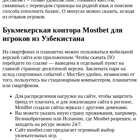
связанных с переводом страницы на родной язык и поиском
способа пополнить баланс. О минусах можно сказать, исходя
из отзывов игроков.
Букмекерская контора Mostbet для
игроков из Узбекистана
На смартфонах и планшетах можно пользоваться мобильной
версией сайта или приложением. Чтобы скачать ПО
перейдите по ссылке — выведена в отдельный пункт на
главной странице десктопной версии. Заключать пари на
исход спортивных событий с МостБет удобно, независимо от
того, пользуетесь вы стационарным компьютером, планшетом
или смартфоном.
Для распределения нагрузки на сайте, чтобы защитить
бренд от плагиата, и для локализации сайта в регионе,
MostBet создали сайты-зеркала с другими доменами.
Вы можете указать иную страну проживания, например,
Великобританию или Испанию, где Mostbet разрешен, и
заходить на ресурс можно 24/7.
Сайт mostbet.com предлагает огромный выбор
увлекательных игр.