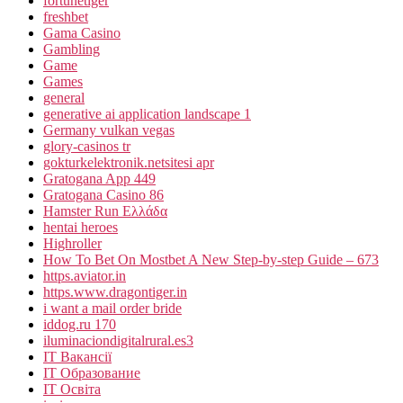
fortunetiger
freshbet
Gama Casino
Gambling
Game
Games
general
generative ai application landscape 1
Germany vulkan vegas
glory-casinos tr
gokturkelektronik.netsitesi apr
Gratogana App 449
Gratogana Casino 86
Hamster Run Ελλάδα
hentai heroes
Highroller
How To Bet On Mostbet A New Step-by-step Guide – 673
https.aviator.in
https.www.dragontiger.in
i want a mail order bride
iddog.ru 170
iluminaciondigitalrural.es3
IT Вакансії
IT Образование
IT Освіта