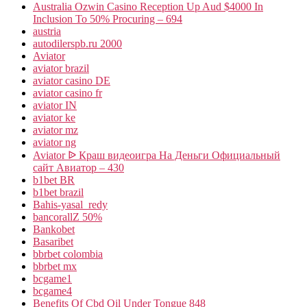
Australia Ozwin Casino Reception Up Aud $4000 In
Inclusion To 50% Procuring – 694
austria
autodilerspb.ru 2000
Aviator
aviator brazil
aviator casino DE
aviator casino fr
aviator IN
aviator ke
aviator mz
aviator ng
Aviator ᐉ Краш видеоигра На Деньги Официальный
сайт Авиатор – 430
b1bet BR
b1bet brazil
Bahis-yasal_redy
bancorallZ 50%
Bankobet
Basaribet
bbrbet colombia
bbrbet mx
bcgame1
bcgame4
Benefits Of Cbd Oil Under Tongue 848