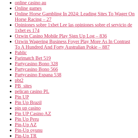
online casino au
Online games
Online Horse Gambling In 2024: Leading Sites To Wager On
Horse Racing – 27
Opiniones sobre 1xbet Lee las opiniones sobre el servicio de
1xbet es 174
Ozwin Casino Mobile Play Sign Up Log – 836
Ozwin Wagering Business Foyer Play More As In Contrast
To A Hundred And Forty Australian Pokie – 887
Pablic
Parimatch Bet 519
Partycasino Bono 328
Partycasino Bono 566
Partycasino Espana 538
pbt2
PB_sites
pelican casino PL
Pin UP
Pin Up Brazil
pin up casino
Pin UP Casino AZ
Pin Up Peru
Pin-Up AZ
Pin-Up oyunu
Pin-Up TR