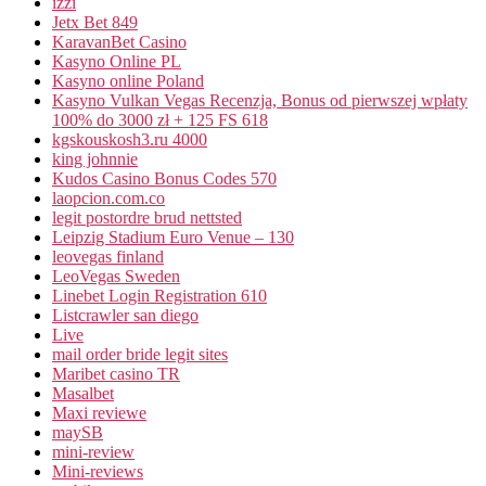
izzi
Jetx Bet 849
KaravanBet Casino
Kasyno Online PL
Kasyno online Poland
Kasyno Vulkan Vegas Recenzja, Bonus od pierwszej wpłaty
100% do 3000 zł + 125 FS 618
kgskouskosh3.ru 4000
king johnnie
Kudos Casino Bonus Codes 570
laopcion.com.co
legit postordre brud nettsted
Leipzig Stadium Euro Venue – 130
leovegas finland
LeoVegas Sweden
Linebet Login Registration 610
Listcrawler san diego
Live
mail order bride legit sites
Maribet casino TR
Masalbet
Maxi reviewe
maySB
mini-review
Mini-reviews