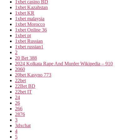
1xbet casino BD
1xbet Kazahstan
1xbet KR
1xbet malaysia
1xbet Morocco
1xbet Online 36
1xbet pt
1xbet Russian
1xbet russian1
2
20 Bet 388
2024 Kolkata Rape And Murder Wikipedia – 910
2060
20bet Kasyno 773
22bet
22Bet BD
22bet IT
24
26
266
2876
3
3dxchat
4
5