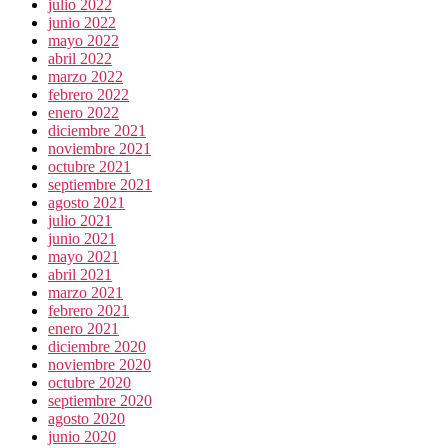
julio 2022
junio 2022
mayo 2022
abril 2022
marzo 2022
febrero 2022
enero 2022
diciembre 2021
noviembre 2021
octubre 2021
septiembre 2021
agosto 2021
julio 2021
junio 2021
mayo 2021
abril 2021
marzo 2021
febrero 2021
enero 2021
diciembre 2020
noviembre 2020
octubre 2020
septiembre 2020
agosto 2020
junio 2020