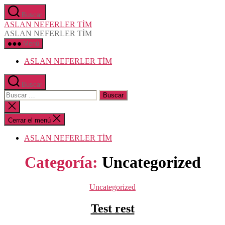
Saltar
Buscar
al
ASLAN NEFERLER TİM
contenido
ASLAN NEFERLER TİM
Menú
ASLAN NEFERLER TİM
Buscar
Buscar:
Cerrar
la
búsqueda
Cerrar el menú
ASLAN NEFERLER TİM
Categoría:
Uncategorized
Categorías
Uncategorized
Test rest