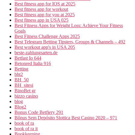
Best fitness app for IOS at 2025
Best fitness app for workout
Best fitness app for you at 2025
Best fitness app in USA 025
Best Fitness Apps for Weight Loss: Achieve Your Fitness
Goals
Best Fitness Challenge Apps 2025
Best Telegram Betting Tipsters, Groups & Channels – 492
Best workout app's in USA 205
beste-zahlungsarten.de
Betfast Io 644
Betonred Italia 916
Betting
bht2
BH_50
BH_sitesi
BinoBet gr
bizzo casino
blog
Blog2
Bonus Code Betfiery 291
Bônus Sem Depósito Slottica Best Casino 2020 – 971
book of ra
book of ra it
Bookkeeping