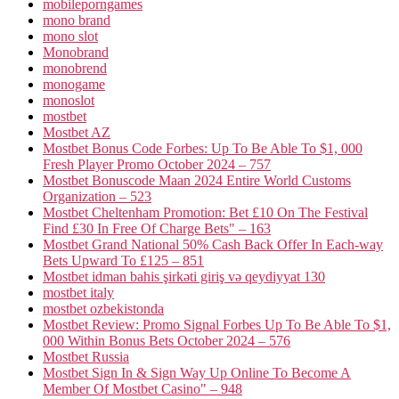
mobileporngames
mono brand
mono slot
Monobrand
monobrend
monogame
monoslot
mostbet
Mostbet AZ
Mostbet Bonus Code Forbes: Up To Be Able To $1, 000
Fresh Player Promo October 2024 – 757
Mostbet Bonuscode Maan 2024 Entire World Customs
Organization – 523
Mostbet Cheltenham Promotion: Bet £10 On The Festival
Find £30 In Free Of Charge Bets" – 163
Mostbet Grand National 50% Cash Back Offer In Each-way
Bets Upward To £125 – 851
Mostbet idman bahis şirkəti giriş və qeydiyyat 130
mostbet italy
mostbet ozbekistonda
Mostbet Review: Promo Signal Forbes Up To Be Able To $1,
000 Within Bonus Bets October 2024 – 576
Mostbet Russia
Mostbet Sign In & Sign Way Up Online To Become A
Member Of Mostbet Casino" – 948