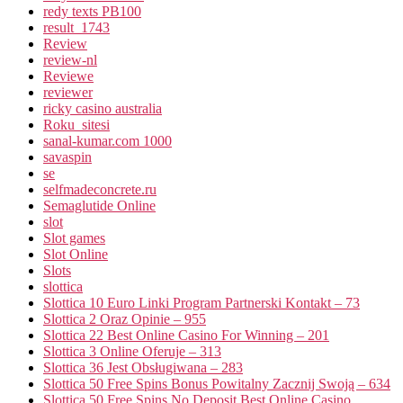
redy texts PB100
result_1743
Review
review-nl
Reviewe
reviewer
ricky casino australia
Roku_sitesi
sanal-kumar.com 1000
savaspin
se
selfmadeconcrete.ru
Semaglutide Online
slot
Slot games
Slot Online
Slots
slottica
Slottica 10 Euro Linki Program Partnerski Kontakt – 73
Slottica 2 Oraz Opinie – 955
Slottica 22 Best Online Casino For Winning – 201
Slottica 3 Online Oferuje – 313
Slottica 36 Jest Obsługiwana – 283
Slottica 50 Free Spins Bonus Powitalny Zacznij Swoją – 634
Slottica 50 Free Spins No Deposit Best Online Casino