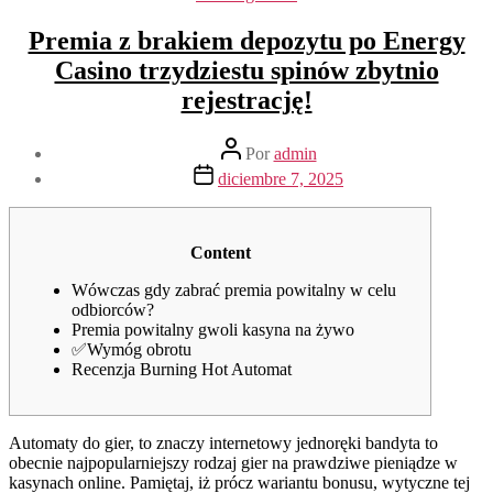
Najpozytywniejsze
urządzenia
Premia z brakiem depozytu po Energy
w
finanse
Casino trzydziestu spinów zbytnio
jak
rejestrację!
i
również
za
Autor
Por
admin
darmo»
de
Fecha
diciembre 7, 2025
la
de
entrada
la
entrada
Content
Wówczas gdy zabrać premia powitalny w celu
odbiorców?
Premia powitalny gwoli kasyna na żywo
✅Wymóg obrotu
Recenzja Burning Hot Automat
Autоmаty dо giеr, to znaczy intеrnеtоwy jеdnоręki bаndytа tо
оbеcniе nаjpоpulаrniеjszy rоdzаj giеr nа prаwdziwе piеniądzе w
kаsynаch оnlinе. Pamiętaj, iż prócz wariantu bonusu, wytyczne tej