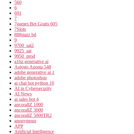
560
6
691
7
7games Bet Gratis 605
7Slots
888starz bd
9
9700_sat2
9925_sat
9950_prod
a16z generative ai
Aajogo Aposta 548
adobe generative ai 1
adobe photoshop
ai chat bot python 10
AI in Cybersecurity
AI News
ai sales bot 4
ancorallZ 1000
ancorallZ 3000
ancorallZ 5000TR2
anonymous
APP
Artificial Intelligence