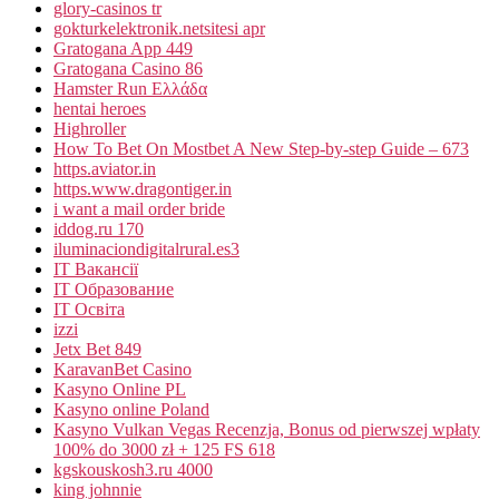
glory-casinos tr
gokturkelektronik.netsitesi apr
Gratogana App 449
Gratogana Casino 86
Hamster Run Ελλάδα
hentai heroes
Highroller
How To Bet On Mostbet A New Step-by-step Guide – 673
https.aviator.in
https.www.dragontiger.in
i want a mail order bride
iddog.ru 170
iluminaciondigitalrural.es3
IT Вакансії
IT Образование
IT Освіта
izzi
Jetx Bet 849
KaravanBet Casino
Kasyno Online PL
Kasyno online Poland
Kasyno Vulkan Vegas Recenzja, Bonus od pierwszej wpłaty
100% do 3000 zł + 125 FS 618
kgskouskosh3.ru 4000
king johnnie