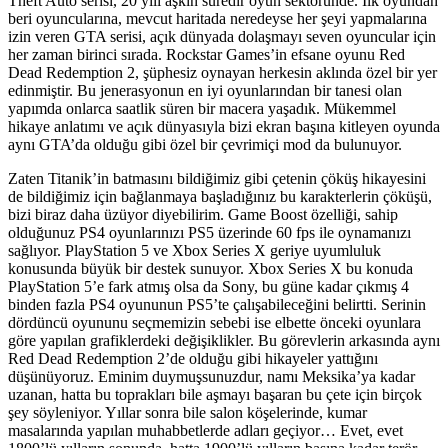
Theft Auto serisi, 20 yılı aşkın süredir oyun sektöründe. İlk oyundan
beri oyuncularına, mevcut haritada neredeyse her şeyi yapmalarına
izin veren GTA serisi, açık dünyada dolaşmayı seven oyuncular için
her zaman birinci sırada. Rockstar Games’in efsane oyunu Red
Dead Redemption 2, şüphesiz oynayan herkesin aklında özel bir yer
edinmiştir. Bu jenerasyonun en iyi oyunlarından bir tanesi olan
yapımda onlarca saatlik süren bir macera yaşadık. Mükemmel
hikaye anlatımı ve açık dünyasıyla bizi ekran başına kitleyen oyunda
aynı GTA’da olduğu gibi özel bir çevrimiçi mod da bulunuyor.
Zaten Titanik’in batmasını bildiğimiz gibi çetenin çöküş hikayesini
de bildiğimiz için bağlanmaya başladığınız bu karakterlerin çöküşü,
bizi biraz daha üzüyor diyebilirim. Game Boost özelliği, sahip
olduğunuz PS4 oyunlarınızı PS5 üzerinde 60 fps ile oynamanızı
sağlıyor. PlayStation 5 ve Xbox Series X geriye uyumluluk
konusunda büyük bir destek sunuyor. Xbox Series X bu konuda
PlayStation 5’e fark atmış olsa da Sony, bu güne kadar çıkmış 4
binden fazla PS4 oyununun PS5’te çalışabileceğini belirtti. Serinin
dördüncü oyununu seçmemizin sebebi ise elbette önceki oyunlara
göre yapılan grafiklerdeki değişiklikler. Bu görevlerin arkasında aynı
Red Dead Redemption 2’de olduğu gibi hikayeler yattığını
düşünüyoruz. Eminim duymuşsunuzdur, namı Meksika’ya kadar
uzanan, hatta bu toprakları bile aşmayı başaran bu çete için birçok
şey söyleniyor. Yıllar sonra bile salon köşelerinde, kumar
masalarında yapılan muhabbetlerde adları geçiyor… Evet, evet