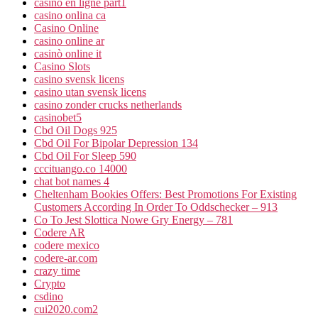
casino en ligne part1
casino onlina ca
Casino Online
casino online ar
casinò online it
Casino Slots
casino svensk licens
casino utan svensk licens
casino zonder crucks netherlands
casinobet5
Cbd Oil Dogs 925
Cbd Oil For Bipolar Depression 134
Cbd Oil For Sleep 590
cccituango.co 14000
chat bot names 4
Cheltenham Bookies Offers: Best Promotions For Existing
Customers According In Order To Oddschecker – 913
Co To Jest Slottica Nowe Gry Energy – 781
Codere AR
codere mexico
codere-ar.com
crazy time
Crypto
csdino
cui2020.com2