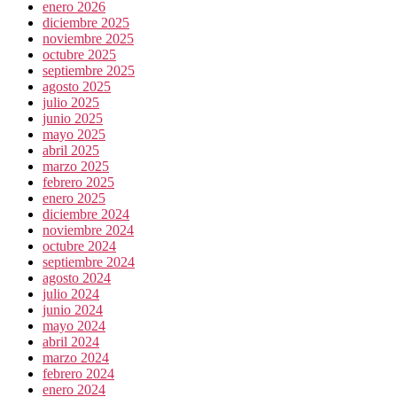
enero 2026
diciembre 2025
noviembre 2025
octubre 2025
septiembre 2025
agosto 2025
julio 2025
junio 2025
mayo 2025
abril 2025
marzo 2025
febrero 2025
enero 2025
diciembre 2024
noviembre 2024
octubre 2024
septiembre 2024
agosto 2024
julio 2024
junio 2024
mayo 2024
abril 2024
marzo 2024
febrero 2024
enero 2024