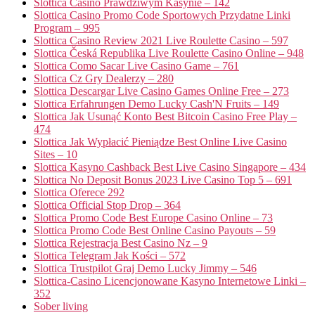
Slottica Casino Prawdziwym Kasynie – 142
Slottica Casino Promo Code Sportowych Przydatne Linki
Program – 995
Slottica Casino Review 2021 Live Roulette Casino – 597
Slottica Česká Republika Live Roulette Casino Online – 948
Slottica Como Sacar Live Casino Game – 761
Slottica Cz Gry Dealerzy – 280
Slottica Descargar Live Casino Games Online Free – 273
Slottica Erfahrungen Demo Lucky Cash'N Fruits – 149
Slottica Jak Usunąć Konto Best Bitcoin Casino Free Play –
474
Slottica Jak Wypłacić Pieniądze Best Online Live Casino
Sites – 10
Slottica Kasyno Cashback Best Live Casino Singapore – 434
Slottica No Deposit Bonus 2023 Live Casino Top 5 – 691
Slottica Oferece 292
Slottica Official Stop Drop – 364
Slottica Promo Code Best Europe Casino Online – 73
Slottica Promo Code Best Online Casino Payouts – 59
Slottica Rejestracja Best Casino Nz – 9
Slottica Telegram Jak Kości – 572
Slottica Trustpilot Graj Demo Lucky Jimmy – 546
Slottica-Casino Licencjonowane Kasyno Internetowe Linki –
352
Sober living