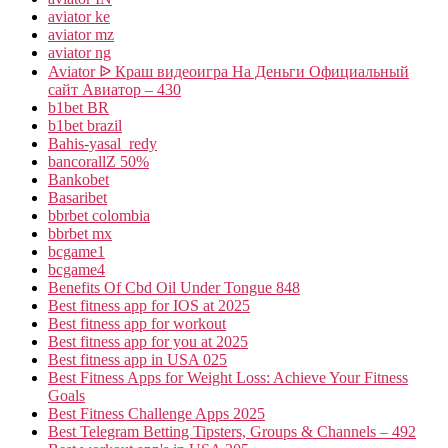
aviator ke
aviator mz
aviator ng
Aviator ᐉ Краш видеоигра На Деньги Официальный
сайт Авиатор – 430
b1bet BR
b1bet brazil
Bahis-yasal_redy
bancorallZ 50%
Bankobet
Basaribet
bbrbet colombia
bbrbet mx
bcgame1
bcgame4
Benefits Of Cbd Oil Under Tongue 848
Best fitness app for IOS at 2025
Best fitness app for workout
Best fitness app for you at 2025
Best fitness app in USA 025
Best Fitness Apps for Weight Loss: Achieve Your Fitness
Goals
Best Fitness Challenge Apps 2025
Best Telegram Betting Tipsters, Groups & Channels – 492