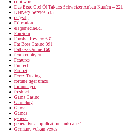
cunt wars
Das Erste Cbd Öl Taktlos Schweizer Anbau Kaufen – 221
Delivery Service 633
dsfgsdg
Education
elagentecine.cl
FairSpin
Fansbet Review 632
Fat Boss Casino 391
Fatboss Online 160
fcommunity.ru
Features
FinTech
Fonbet
Forex Trading
fortune tiger brazil
fortunetiger
freshbet
Gama Casino
Gambling
Game
Games
general
generative ai application landscape 1
Germany vulkan vegas