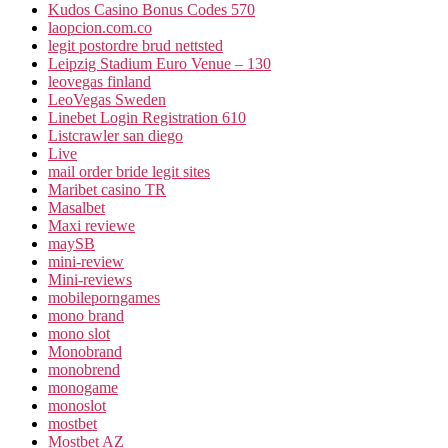
Kudos Casino Bonus Codes 570
laopcion.com.co
legit postordre brud nettsted
Leipzig Stadium Euro Venue – 130
leovegas finland
LeoVegas Sweden
Linebet Login Registration 610
Listcrawler san diego
Live
mail order bride legit sites
Maribet casino TR
Masalbet
Maxi reviewe
maySB
mini-review
Mini-reviews
mobileporngames
mono brand
mono slot
Monobrand
monobrend
monogame
monoslot
mostbet
Mostbet AZ