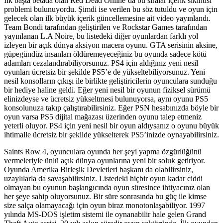
İlk başta betada olan Red Dead Online’da bu sıralar içerik sıkıntısı
problemi bulunuyordu. Şimdi ise verilen bu söz tutuldu ve oyun için
gelecek olan ilk büyük içerik güncellemesine ait video yayınlandı.
Team Bondi tarafından geliştirilen ve Rockstar Games tarafından
yayınlanan L.A Noire, bu listedeki diğer oyunlardan farklı yol
izleyen bir açık dünya aksiyon macera oyunu. GTA serisinin aksine,
güpegündüz insanları öldüremeyeceğiniz bu oyunda sadece kötü
adamları cezalandırabiliyorsunuz. PS4 için aldığınız yeni nesil
oyunları ücretsiz bir şekilde PS5’e de yükseltebiliyorsunuz. Yeni
nesil konsolların çıkışı ile birlikte geliştiricilerin oyunculara sunduğu
bir hediye haline geldi. Eğer yeni nesil bir oyunun fiziksel sürümü
elinizdeyse ve ücretsiz yükseltmesi bulunuyorsa, aynı oyunu PS5
konsolunuza takıp çalıştırabilirsiniz. Eğer PSN hesabınızda böyle bir
oyun varsa PS5 dijital mağazası üzerinden oyunu talep etmeniz
yeterli oluyor. PS4 için yeni nesil bir oyun aldıysanız o oyunu büyük
ihtimalle ücretsiz bir şekilde yükselterek PS5’inizde oynayabilirsiniz.
Saints Row 4, oyunculara oyunda her şeyi yapma özgürlüğünü
vermeleriyle ünlü açık dünya oyunlarına yeni bir soluk getiriyor.
Oyunda Amerika Birleşik Devletleri başkanı da olabilirsiniz,
uzaylılarla da savaşabilirsiniz. Listedeki hiçbir oyun kadar ciddi
olmayan bu oyunun başlangıcında oyun süresince ihtiyacınız olan
her şeye sahip oluyorsunuz. Bir süre sonrasında bu güç ile kimse
size salça olamayacağı için oyun biraz monotonlaşabiliyor. 1997
yılında MS-DOS işletim sistemi ile oynanabilir hale gelen Grand