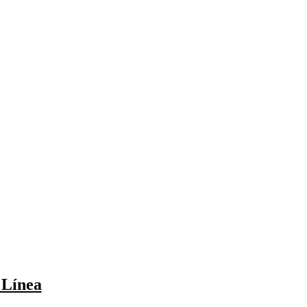
 Línea