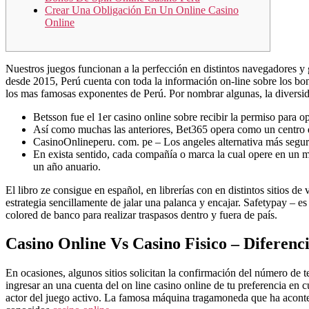
Crear Una Obligación En Un Online Casino
Online
Nuestros juegos funcionan a la perfección en distintos navegadores y g
desde 2015, Perú cuenta con toda la información on-line sobre los bon
los mas famosas exponentes de Perú. Por nombrar algunas, la diversid
Betsson fue el 1er casino online sobre recibir la permiso para ope
Así como muchas las anteriores, Bet365 opera como un centro d
CasinoOnlineperu. com. pe – Los angeles alternativa más segura
En exista sentido, cada compañía o marca la cual opere en un m
un año anuario.
El libro ze consigue en español, en librerías con en distintos sitios d
estrategia sencillamente de jalar una palanca y encajar. Safetypay – e
colored de banco para realizar traspasos dentro y fuera de país.
Casino Online Vs Casino Fisico – Diferenc
En ocasiones, algunos sitios solicitan la confirmación del número de
ingresar an una cuenta del on line casino online de tu preferencia en
actor del juego activo. La famosa máquina tragamoneda que ha acont