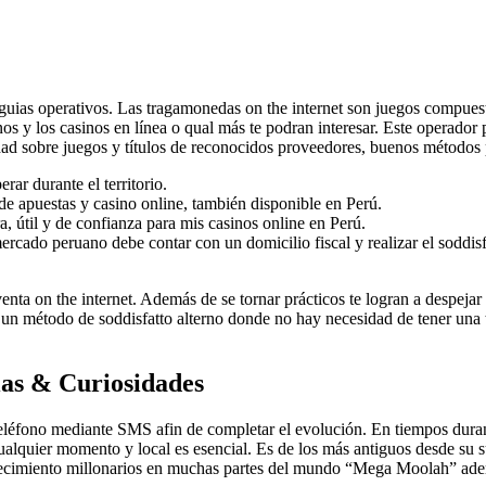
uias operativos. Las tragamonedas on the internet son juegos compuestos
os y los casinos en línea o qual más te podran interesar. Este operador 
ad sobre juegos y títulos de reconocidos proveedores, buenos métodos p
rar durante el territorio.
e apuestas y casino online, también disponible en Perú.
, útil y de confianza para mis casinos online en Perú.
ercado peruano debe contar con un domicilio fiscal y realizar el soddis
e venta on the internet. Además de se tornar prácticos te logran a despej
s un método de soddisfatto alterno donde no hay necesidad de tener una t
ias & Curiosidades
 teléfono mediante SMS afin de completar el evolución. En tiempos dur
 cualquier momento y local es esencial. Es de los más antiguos desde su
ecimiento millonarios en muchas partes del mundo “Mega Moolah” ademá