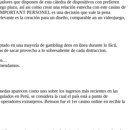
adores que disponen de esta cátedra de dispositivos con prefieren
o plazo, así asi como crear una relación estrecha con este casino de
ón VERY IMPORTANT PERSONEL es una decisión que vale la pena
relevante es la creación para un diseño, comparable an un videojuego,
tado en una mayoría de gambling dens en línea durante lo fácil,
 de sacar provecho a lo sobresaliente de cada distraccion.
 en…
comendamos.
nedas aparecen como uno sobre los ingresos más recientes en las
ulados en Perú, se considera la cual el país está a punto de
peradores extranjeros. Betsson fue el 1er casino online en recibir la