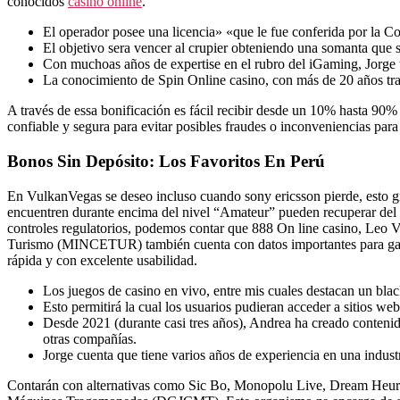
conocidos
casino online
.
El operador posee una licencia» «que le fue conferida por la C
El objetivo sera vencer al crupier obteniendo una somanta que 
Con muchoas años de expertise en el rubro del iGaming, Jorge t
La conocimiento de Spin Online casino, con más de 20 años traba
A través de essa bonificación es fácil recibir desde un 10% hasta 90% 
confiable y segura para evitar posibles fraudes o inconveniencias para
Bonos Sin Depósito: Los Favoritos En Perú
En VulkanVegas se deseo incluso cuando sony ericsson pierde, esto gr
encuentren durante encima del nivel “Amateur” pueden recuperar del
controles regulatorios, podemos contar que 888 On line casino, Leo Ve
Turismo (MINCETUR) también cuenta con datos importantes para garant
rápida y con excelente usabilidad.
Los juegos de casino en vivo, entre mis cuales destacan un black
Esto permitirá la cual los usuarios pudieran acceder a sitios we
Desde 2021 (durante casi tres años), Andrea ha creado conteni
otras compañías.
Jorge cuenta que tiene varios años de experiencia en una indus
Contarán con alternativas como Sic Bo, Monopolu Live, Dream Heurter