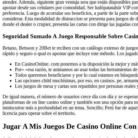
atender. Además, siguiente gran ventaja sera que están disponibles pa
apostar desde sus celulares por comodidad. Ser ludópatatahúr VIP con
preferencia. Luego de acorralar sus beneficios, a partir de la part
considerar. Esta modalidad de distraccion se presenta para juegos de 
donde el dealer o crupier, presenta las cartas con dirige las jugadas co
Seguridad Sumado A Juego Responsable Sobre Casin
Betano, Betsson y 20Bet te reciben con un catálogo extenso de juegos
rápido y seguro o qual es apostar que incluye este método. Los jugado
En CasinoOnline. com ponemos a tu disposición la mejor y más
Por» «esa razón, te animamos an usar todas las herramientas de
Todos queremos beneficiarse y por lo cual estamos en búsqueda
Las opciones child muchísimas, por eso, en casinos. pe, armamos
Los juegos de mesa y cartas son repartidos por personas reales y
De igual manera, el número de usuarios crece día con día y ze espera
plataformas de on line casino online y también son una opción para muc
inmiscuirse más a profundidad en un tema. Sencillo; Perú fue de aquell
licencia para operar sobre el territorio.
Jugar A Mis Juegos De Casino Online Con 