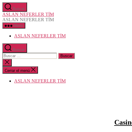
Saltar
Buscar
al
ASLAN NEFERLER TİM
contenido
ASLAN NEFERLER TİM
Menú
ASLAN NEFERLER TİM
Buscar
Buscar:
Cerrar
la
búsqueda
Cerrar el menú
ASLAN NEFERLER TİM
Casin