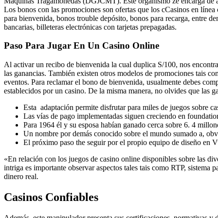
Máquinas Tragamonedas (DGJCMT). Este organismo ze encarga de adminis
Los bonos con las promociones son ofertas que los cCasinos en línea 
para bienvenida, bonos trouble depósito, bonos para recarga, entre de
bancarias, billeteras electrónicas con tarjetas prepagadas.
Paso Para Jugar En Un Casino Online
Al activar un recibo de bienvenida la cual duplica S/100, nos encontra
las ganancias. También existen otros modelos de promociones tais co
eventos. Para reclamar el bono de bienvenida, usualmente debes comple
establecidos por un casino. De la misma manera, no olvides que las ga
Esta adaptación permite disfrutar para miles de juegos sobre cas
Las vías de pago implementadas siguen creciendo en foundation 
Para 1964 él y su esposa habían ganado cerca sobre 6. 4 millones
Un nombre por demás conocido sobre el mundo sumado a, obvi
El próximo paso the seguir por el propio equipo de diseño en V
«En relación con los juegos de casino online disponibles sobre las di
intriga es importante observar aspectos tales tais como RTP, sistema 
dinero real.
Casinos Confiables
Además, este manipulador presenta sus certificaciones, normativas y 