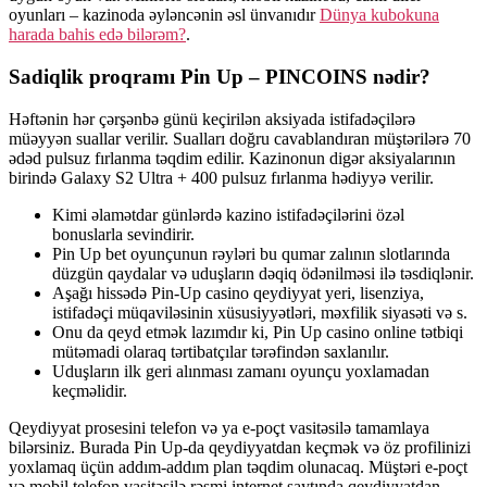
oyunları – kazinoda əyləncənin əsl ünvanıdır
Dünya kubokuna
harada bahis edə bilərəm?
.
Sadiqlik proqramı Pin Up – PINCOINS nədir?
Həftənin hər çərşənbə günü keçirilən aksiyada istifadəçilərə
müəyyən suallar verilir. Sualları doğru cavablandıran müştərilərə 70
ədəd pulsuz fırlanma təqdim edilir. Kazinonun digər aksiyalarının
birində Galaxy S2 Ultra + 400 pulsuz fırlanma hədiyyə verilir.
Kimi əlamətdar günlərdə kazino istifadəçilərini özəl
bonuslarla sevindirir.
Pin Up bet oyunçunun rəyləri bu qumar zalının slotlarında
düzgün qaydalar və uduşların dəqiq ödənilməsi ilə təsdiqlənir.
Aşağı hissədə Pin-Up casino qeydiyyat yeri, lisenziya,
istifadəçi müqaviləsinin xüsusiyyətləri, məxfilik siyasəti və s.
Onu da qeyd etmək lazımdır ki, Pin Up casino online tətbiqi
mütəmadi olaraq tərtibatçılar tərəfindən saxlanılır.
Uduşların ilk geri alınması zamanı oyunçu yoxlamadan
keçməlidir.
Qeydiyyat prosesini telefon və ya e-poçt vasitəsilə tamamlaya
bilərsiniz. Burada Pin Up-da qeydiyyatdan keçmək və öz profilinizi
yoxlamaq üçün addım-addım plan təqdim olunacaq. Müştəri e-poçt
və mobil telefon vasitəsilə rəsmi internet saytında qeydiyyatdan