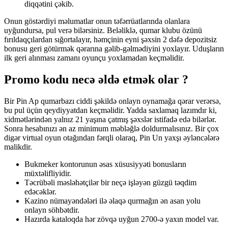
diqqətini çəkib.
Onun göstərdiyi məlumatlar onun təfərrüatlarında olanlara
uyğundursa, pul verə bilərsiniz. Beləliklə, qumar klubu özünü
fırıldaqçılardan sığortalayır, həmçinin eyni şəxsin 2 dəfə depozitsiz
bonusu geri götürmək qərarına gəlib-gəlmədiyini yoxlayır. Uduşların
ilk geri alınması zamanı oyunçu yoxlamadan keçməlidir.
Promo kodu necə əldə etmək olar ?
Bir Pin Ap qumarbazı ciddi şəkildə onlayn oynamağa qərar verərsə,
bu pul üçün qeydiyyatdan keçməlidir. Yadda saxlamaq lazımdır ki,
xidmətlərindən yalnız 21 yaşına çatmış şəxslər istifadə edə bilərlər.
Sonra hesabınızı ən az minimum məbləğlə doldurmalısınız. Bir çox
digər virtual oyun otağından fərqli olaraq, Pin Un yaxşı əyləncələrə
malikdir.
Bukmeker kontorunun əsas xüsusiyyəti bonusların
müxtəlifliyidir.
Təcrübəli məsləhətçilər bir neçə işləyən güzgü təqdim
edəcəklər.
Kazino nümayəndələri ilə əlaqə qurmağın ən asan yolu
onlayn söhbətdir.
Hazırda kataloqda hər zövqə uyğun 2700-ə yaxın model var.