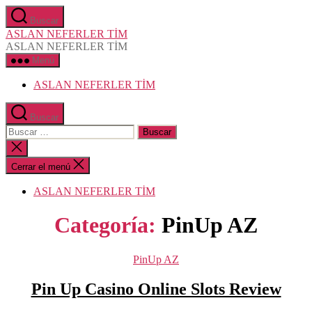
Saltar
Buscar
al
ASLAN NEFERLER TİM
contenido
ASLAN NEFERLER TİM
Menú
ASLAN NEFERLER TİM
Buscar
Buscar:
Cerrar
la
búsqueda
Cerrar el menú
ASLAN NEFERLER TİM
Categoría:
PinUp AZ
Categorías
PinUp AZ
Pin Up Casino Online Slots Review