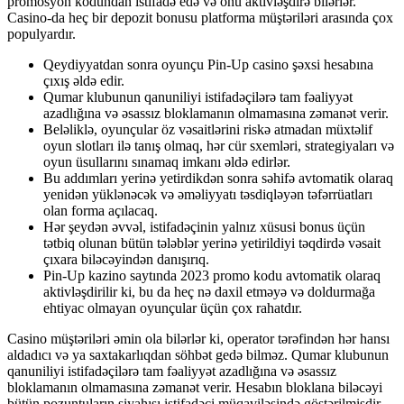
promosyon kodundan istifadə edə və onu aktivləşdirə bilərlər.
Casino-da heç bir depozit bonusu platforma müştəriləri arasında çox
populyardır.
Qeydiyyatdan sonra oyunçu Pin-Up casino şəxsi hesabına
çıxış əldə edir.
Qumar klubunun qanuniliyi istifadəçilərə tam fəaliyyət
azadlığına və əsassız bloklamanın olmamasına zəmanət verir.
Beləliklə, oyunçular öz vəsaitlərini riskə atmadan müxtəlif
oyun slotları ilə tanış olmaq, hər cür sxemləri, strategiyaları və
oyun üsullarını sınamaq imkanı əldə edirlər.
Bu addımları yerinə yetirdikdən sonra səhifə avtomatik olaraq
yenidən yüklənəcək və əməliyyatı təsdiqləyən təfərrüatları
olan forma açılacaq.
Hər şeydən əvvəl, istifadəçinin yalnız xüsusi bonus üçün
tətbiq olunan bütün tələblər yerinə yetirildiyi təqdirdə vəsait
çıxara biləcəyindən danışırıq.
Pin-Up kazino saytında 2023 promo kodu avtomatik olaraq
aktivləşdirilir ki, bu da heç nə daxil etməyə və doldurmağa
ehtiyac olmayan oyunçular üçün çox rahatdır.
Casino müştəriləri əmin ola bilərlər ki, operator tərəfindən hər hansı
aldadıcı və ya saxtakarlıqdan söhbət gedə bilməz. Qumar klubunun
qanuniliyi istifadəçilərə tam fəaliyyət azadlığına və əsassız
bloklamanın olmamasına zəmanət verir. Hesabın bloklana biləcəyi
bütün pozuntuların siyahısı istifadəçi müqaviləsində göstərilmişdir.