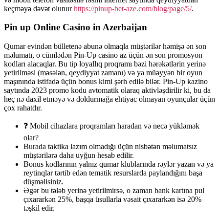
keçməyə dəvət olunur
https://pinup-bet-aze.com/blog/page/5/
.
Pin up Online Casino in Azerbaijan
Qumar evindən bülletenə abunə olmaqla müştərilər həmişə ən son
məlumatı, o cümlədən Pin-Up casino az üçün ən son promosyon
kodları alacaqlar. Bu tip loyallıq proqramı bəzi hərəkətlərin yerinə
yetirilməsi (məsələn, qeydiyyat zamanı) və ya müəyyən bir oyun
maşınında istifadə üçün bonus kimi şərh edilə bilər. Pin-Up kazino
saytında 2023 promo kodu avtomatik olaraq aktivləşdirilir ki, bu da
heç nə daxil etməyə və doldurmağa ehtiyac olmayan oyunçular üçün
çox rahatdır.
❓ Mobil cihazlara proqramları haradan və necə yükləmək
olar?
Burada taktika lazım olmadığı üçün nisbətən məlumatsız
müştərilərə daha uyğun hesab edilir.
Bonus kodlarının yalnız qumar klublarında rəylər yazan və ya
reytinqlər tərtib edən tematik resurslarda paylandığını başa
düşməlisiniz.
Əgər bu tələb yerinə yetirilmirsə, o zaman bank kartına pul
çıxararkən 25%, başqa üsullarla vəsait çıxararkən isə 20%
təşkil edir.