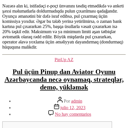
Nəzərə alın ki, istifadəçi e-poçt ünvanını təsdiq etmədikdə və anketi
şəxsi məlumatlarla doldurmadıqda pulun çıxarılması qadağandır.
Oyunçu əmanətini bir dəfə israf edibsə, pul çıxarmaq üçün
komissiya yoxdur. Əgər bu tələb yerinə yetirilmirsə, o zaman bank
kartına pul çıxararkən 25%, başqa üsullarla vəsait çıxararkən isə
20% təşkil edir. Maksimum və ya minimum limiti aşan tətbiqlər
avtomatik olaraq rədd edilir. Böyük miqdarda pul çıxararkən,
operator əlavə yoxlama üçün əməliyyatı dayandırmaq (dondurmaq)
hüququna malikdir.
Categorías
PinUp AZ
Pul üçün Pinup dan Aviator Oyunu
Azərbaycanda necə oynamaq, strateqlər,
demo, yükləmək
Autor
Por
admin
de
Fecha
julio 12, 2023
la
de
en
No hay comentarios
entrada
la
Pul
entrada
üçün
Pinup