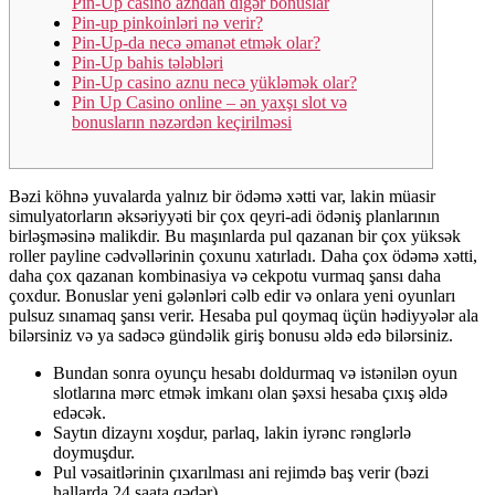
Pin-Up casino azndan digər bonuslar
Pin-up pinkoinləri nə verir?
Pin-Up-da necə əmanət etmək olar?
Pin-Up bahis tələbləri
Pin-Up casino aznu necə yükləmək olar?
Pin Up Casino online – ​​ən yaxşı slot və
bonusların nəzərdən keçirilməsi
Bəzi köhnə yuvalarda yalnız bir ödəmə xətti var, lakin müasir
simulyatorların əksəriyyəti bir çox qeyri-adi ödəniş planlarının
birləşməsinə malikdir. Bu maşınlarda pul qazanan bir çox yüksək
roller payline cədvəllərinin çoxunu xatırladı. Daha çox ödəmə xətti,
daha çox qazanan kombinasiya və cekpotu vurmaq şansı daha
çoxdur. Bonuslar yeni gələnləri cəlb edir və onlara yeni oyunları
pulsuz sınamaq şansı verir. Hesaba pul qoymaq üçün hədiyyələr ala
bilərsiniz və ya sadəcə gündəlik giriş bonusu əldə edə bilərsiniz.
Bundan sonra oyunçu hesabı doldurmaq və istənilən oyun
slotlarına mərc etmək imkanı olan şəxsi hesaba çıxış əldə
edəcək.
Saytın dizaynı xoşdur, parlaq, lakin iyrənc rənglərlə
doymuşdur.
Pul vəsaitlərinin çıxarılması ani rejimdə baş verir (bəzi
hallarda 24 saata qədər).