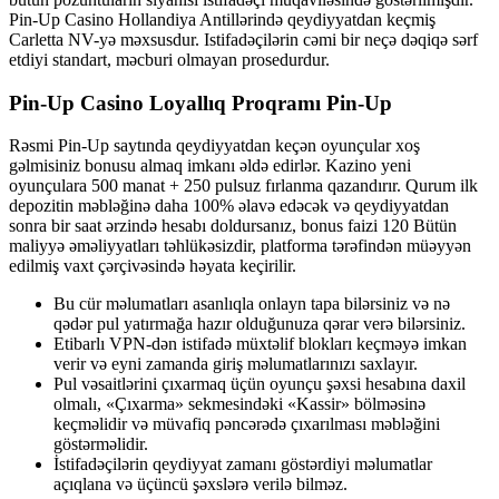
Pin-Up Casino Hollandiya Antillərində qeydiyyatdan keçmiş
Carletta NV-yə məxsusdur. Istifadəçilərin cəmi bir neçə dəqiqə sərf
etdiyi standart, məcburi olmayan prosedurdur.
Pin-Up Casino Loyallıq Proqramı Pin-Up
Rəsmi Pin-Up saytında qeydiyyatdan keçən oyunçular xoş
gəlmisiniz bonusu almaq imkanı əldə edirlər. Kazino yeni
oyunçulara 500 manat + 250 pulsuz fırlanma qazandırır. Qurum ilk
depozitin məbləğinə daha 100% əlavə edəcək və qeydiyyatdan
sonra bir saat ərzində hesabı doldursanız, bonus faizi 120 Bütün
maliyyə əməliyyatları təhlükəsizdir, platforma tərəfindən müəyyən
edilmiş vaxt çərçivəsində həyata keçirilir.
Bu cür məlumatları asanlıqla onlayn tapa bilərsiniz və nə
qədər pul yatırmağa hazır olduğunuza qərar verə bilərsiniz.
Etibarlı VPN-dən istifadə müxtəlif blokları keçməyə imkan
verir və eyni zamanda giriş məlumatlarınızı saxlayır.
Pul vəsaitlərini çıxarmaq üçün oyunçu şəxsi hesabına daxil
olmalı, «Çıxarma» sekmesindəki «Kassir» bölməsinə
keçməlidir və müvafiq pəncərədə çıxarılması məbləğini
göstərməlidir.
İstifadəçilərin qeydiyyat zamanı göstərdiyi məlumatlar
açıqlana və üçüncü şəxslərə verilə bilməz.