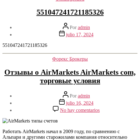
551047241721185326
Autor
Por
admin
de
Fecha
julio 17, 2024
la
de
entrada
la
551047241721185326
entrada
Categorías
Форекс Брокеры
Отзывы о AirMarkets AirMarkets com,
торговые условия
Autor
Por
admin
de
Fecha
julio 16, 2024
la
de
en
No hay comentarios
entrada
la
Отзывы
entrada
о
AirMarkets
AirMarkets
Работать AirMarkets начал в 2009 году, по сравнению с
com,
Альпари и другими старожилами компания относительно