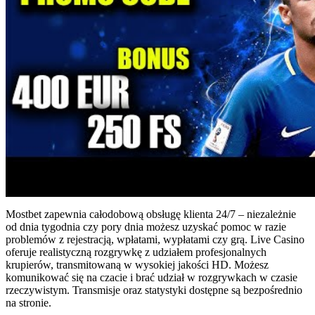
Mostbet zapewnia całodobową obsługę klienta 24/7 – niezależnie
od dnia tygodnia czy pory dnia możesz uzyskać pomoc w razie
problemów z rejestracją, wpłatami, wypłatami czy grą. Live Casino
oferuje realistyczną rozgrywkę z udziałem profesjonalnych
krupierów, transmitowaną w wysokiej jakości HD. Możesz
komunikować się na czacie i brać udział w rozgrywkach w czasie
rzeczywistym. Transmisje oraz statystyki dostępne są bezpośrednio
na stronie.