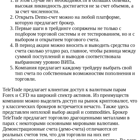
В этом случае нет необходимости в больших объемах,
высокая ликвидность достигается не за счет объемов, а
за счет численности.
Открыть Demo-счет можно на любой платформе,
которую предлагает брокер.
Первые шаги в трейдинге сопряжены не только с
подбором торговой системы и ее тестированием, но и с
выбором и открытием торгового счета.
В период акции можно вносить и выводить средства со
счета сколько угодно раз, главное, чтобы разница между
суммой поступлений и выводов соответствовала
выбранному уровню ВИПа.
Компания предлагает каждому трейдеру выбрать свой
тип счета по собственным возможностям пополнения и
торговли.
TeleTrade предлагает клиентам доступ к валютным парам
Forex и CFD на широкий спектр активов. Из преимуществ
компании можно выделить доступ на рынок криптовалют, что
у классических брокеров встречается нечасто. Также здесь
представлен неплохой выбор акций и commodities. Брокер
TeleTrade предлагает торговлю драгоценными металлами в
парах с некоторыми основными мировыми валютами.
Демонстрационные счета (демо-счета) отличаются от
реальных счетов тем, что для торговли на них нет