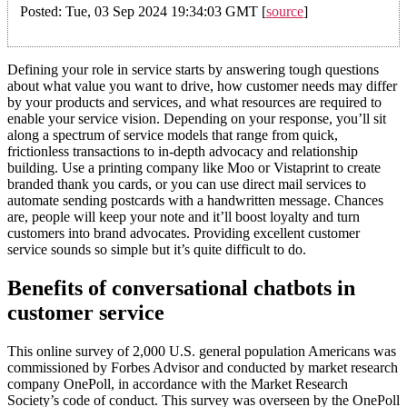
Posted: Tue, 03 Sep 2024 19:34:03 GMT [
source
]
Defining your role in service starts by answering tough questions
about what value you want to drive, how customer needs may differ
by your products and services, and what resources are required to
enable your service vision. Depending on your response, you’ll sit
along a spectrum of service models that range from quick,
frictionless transactions to in-depth advocacy and relationship
building. Use a printing company like Moo or Vistaprint to create
branded thank you cards, or you can use direct mail services to
automate sending postcards with a handwritten message. Chances
are, people will keep your note and it’ll boost loyalty and turn
customers into brand advocates. Providing excellent customer
service sounds so simple but it’s quite difficult to do.
Benefits of conversational chatbots in
customer service
This online survey of 2,000 U.S. general population Americans was
commissioned by Forbes Advisor and conducted by market research
company OnePoll, in accordance with the Market Research
Society’s code of conduct. This survey was overseen by the OnePoll