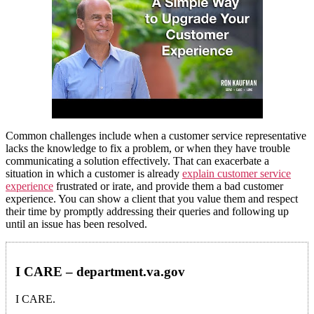
Common challenges include when a customer service representative
lacks the knowledge to fix a problem, or when they have trouble
communicating a solution effectively. That can exacerbate a
situation in which a customer is already
explain customer service
experience
frustrated or irate, and provide them a bad customer
experience. You can show a client that you value them and respect
their time by promptly addressing their queries and following up
until an issue has been resolved.
I CARE – department.va.gov
I CARE.