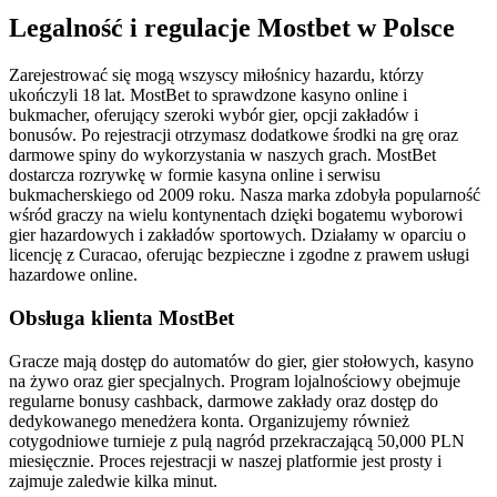
Legalność i regulacje Mostbet w Polsce
Zarejestrować się mogą wszyscy miłośnicy hazardu, którzy
ukończyli 18 lat. MostBet to sprawdzone kasyno online i
bukmacher, oferujący szeroki wybór gier, opcji zakładów i
bonusów. Po rejestracji otrzymasz dodatkowe środki na grę oraz
darmowe spiny do wykorzystania w naszych grach. MostBet
dostarcza rozrywkę w formie kasyna online i serwisu
bukmacherskiego od 2009 roku. Nasza marka zdobyła popularność
wśród graczy na wielu kontynentach dzięki bogatemu wyborowi
gier hazardowych i zakładów sportowych. Działamy w oparciu o
licencję z Curacao, oferując bezpieczne i zgodne z prawem usługi
hazardowe online.
Obsługa klienta MostBet
Gracze mają dostęp do automatów do gier, gier stołowych, kasyno
na żywo oraz gier specjalnych. Program lojalnościowy obejmuje
regularne bonusy cashback, darmowe zakłady oraz dostęp do
dedykowanego menedżera konta. Organizujemy również
cotygodniowe turnieje z pulą nagród przekraczającą 50,000 PLN
miesięcznie. Proces rejestracji w naszej platformie jest prosty i
zajmuje zaledwie kilka minut.