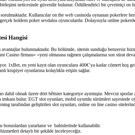
birleşimi neticesinde güvenilir bulunur. Ödüllendirici bir çevrimiçi on l
sorulmaktadır. Kullanıcılar on the web casinoda oynanan pokerlere henüz
erçek holdem poker sevdalısı oyunculardır. Dolayısıyla online pokerde
tesi Hangisi
a avantajlar bulunmaktadır. Bu bölümde, sitenin sunduğu benzersiz hizme
ount Casino firması» «yeni olmasına rağmen çalışmalarına son sürat dev
nuyor. 1xBet, en yeni kayıt olan oyunculara 400€’ya kadar cömert hoş ge
nlı krupiyer oyunlarına kolaylıkla erişim sağlar.
ları dahil olmak üzere dört bêtisier kategoriye ayırmıştır. Mevcut sporla
a imkanı bulur. EGT slot oyunları, mobil uyumlu sürümleri sayesinde oyu
g tarafından geliştirilen slot oyunları, online on line casino sitele
u bonuslardan yararlanır ve bahislerinde kullanabilir.
izmetleri detaylı bir şekilde inceleyeceğiz.