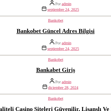
Autor
Por
admin
de
Fecha
septiembre 24, 2025
la
de
entrada
la
Categorías
Bankobet
entrada
Bankobet Güncel Adres Bilgisi
Autor
Por
admin
de
Fecha
septiembre 24, 2025
la
de
entrada
la
Categorías
Bankobet
entrada
Bankabet Giriş
Autor
Por
admin
de
Fecha
diciembre 28, 2024
la
de
entrada
la
Categorías
Bankobet
entrada
liteli Casino Siteleri Güvenilir, Lisanslı Ve