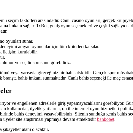
mli seçim faktörleri arasındadır. Canlı casino oyunları, gerçek krupiyel
a imkanı sağlar. 1xBet, geniş oyun seçenekleri ve çeşitli sağlayıcılar
atır.
no oyunları sunar.
eneyimi arayan oyuncular için tüm kriterleri karşılar.
iletişim kurulabilir.
ur.
bulunur ve seçilir sorusunu görebiliriz.
tümü veya yarısıyla gireceğiniz bir bahis risklidir. Gerçek spor müsabakal
k branşta bahis imkanı sunmaktadır. Canlı bahis seçeneği ile maç esnası
eler
aştırıyor ve engellenen adreslerle giriş yapamayacaklarını görebiliyor. 
pan kullanıcılar, üyelik şartlarına, on the internet oyun hizmetleri polit
irinde bahis deneyimi yaşayabilirsiniz. Sitenin sunduğu geniş bahis seçe
n üyeler site araştırması yapmaya devam etmektedir
bankobet
.
şikayetler alanı olacaktır.