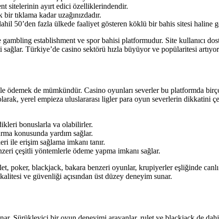
 sitelerinin ayırt edici özelliklerindendir.
k bir tıklama kadar uzağınızdadır.
hil 50’den fazla ülkede faaliyet gösteren köklü bir bahis sitesi haline ge
ambling establishment ve spor bahisi platformudur. Site kullanıcı dost
 sağlar. Türkiye’de casino sektörü hızla büyüyor ve popülaritesi artıyor
d ile ödemek de mümkündür. Casino oyunları severler bu platformda birço
larak, yerel empieza uluslararası ligler para oyun severlerin dikkatini ç
kleri bonuslarla va olabilirler.
m kurma konusunda yardım sağlar.
eri ile erişim sağlama imkanı tanır.
zeri çeşitli yöntemlerle ödeme yapma imkanı sağlar.
Rulet, poker, blackjack, bakara benzeri oyunlar, krupiyerler eşliğinde 
 kalitesi ve güvenliği açısından üst düzey deneyim sunar.
nar. Sürükleyici bir oyun deneyimi arayanlar, rulet ve blackjack de dah