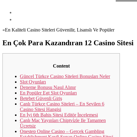
«En Kaliteli Casino Siteleri Güvenilir, Lisanslı Ve Popüler
En Çok Para Kazandıran 12 Casino Sitesi
Content
Güncel Türkçe Casino Siteleri Bonusları Neler
Slot Oyunları
Deneme Bonusu Nasıl Alınır
En Popüler Egt Slot Oyunları
Betebet Güvenli Giriş
Canlı Türkçe Casino Siteleri – En Sevilen 6
Casino Sitesi Hangisi
En İyi 6th Bahis Sitesi Editör İncelemesi
Canlı Maç Yayınları Chiptvi̇zle Ile Tamamen
Ücretsiz
Onestep Online Casino – Gerçek Gambling
Establishment Keyfi Sunan Online Casino Sitesi