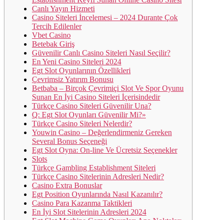
Canlı Yayın Hizmeti
Casino Siteleri İncelemesi – 2024 Durante Çok
Tercih Edilenler
Vbet Casino
Betebak Giriş
Güvenilir Canlı Casino Siteleri Nasıl Seçilir?
En Yeni Casino Siteleri 2024
Egt Slot Oyunlarının Özellikleri
Çevrimsiz Yatırım Bonusu
Betbaba – Birçok Çevrimiçi Slot Ve Spor Oyunu
Sunan En İyi Casino Siteleri İçerisindedir
Türkçe Casino Siteleri Güvenilir Una?
Q: Egt Slot Oyunları Güvenilir Mi?»
Türkçe Casino Siteleri Nelerdir?
Youwin Casino – Değerlendirmeniz Gereken
Several Bonus Seçeneği
Egt Slot Oyna: On-line Ve Ücretsiz Seçenekler
Slots
Türkçe Gambling Establishment Siteleri
Türkçe Casino Sitelerinin Adresleri Nedir?
Casino Extra Bonuslar
Egt Position Oyunlarında Nasıl Kazanılır?
Casino Para Kazanma Taktikleri
En İyi Slot Sitelerinin Adresleri 2024