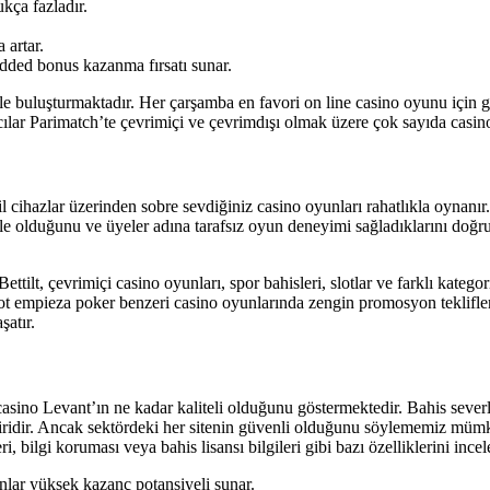
kça fazladır.
 artar.
dded bonus kazanma fırsatı sunar.
 buluşturmaktadır. Her çarşamba en favori on line casino oyunu için ge
ılar Parimatch’te çevrimiçi ve çevrimdışı olmak üzere çok sayıda casin
il cihazlar üzerinden sobre sevdiğiniz casino oyunları rahatlıkla oynanı
stgele olduğunu ve üyeler adına tarafsız oyun deneyimi sağladıklarını d
tilt, çevrimiçi casino oyunları, spor bahisleri, slotlar ve farklı katego
 empieza poker benzeri casino oyunlarında zengin promosyon teklifleri b
şatır.
e casino Levant’ın ne kadar kaliteli olduğunu göstermektedir. Bahis seve
iridir. Ancak sektördeki her sitenin güvenli olduğunu söylememiz mümkün 
, bilgi koruması veya bahis lisansı bilgileri gibi bazı özelliklerini inc
nlar yüksek kazanç potansiyeli sunar.