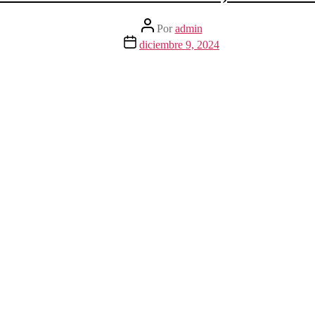
Autor
Por
admin
de
Fecha
diciembre 9, 2024
la
de
entrada
la
entrada