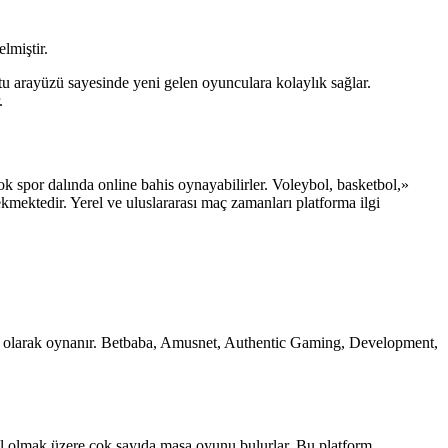
lmiştir.
u arayüzü sayesinde yeni gelen oyunculara kolaylık sağlar.
.
k spor dalında online bahis oynayabilirler. Voleybol, basketbol,»
ekmektedir. Yerel ve uluslararası maç zamanları platforma ilgi
canlı olarak oynanır. Betbaba, Amusnet, Authentic Gaming, Development,
il olmak üzere çok sayıda masa oyunu bulurlar. Bu platform,