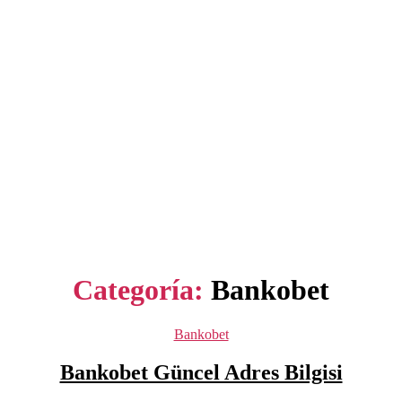
Categoría:
Bankobet
Categorías
Bankobet
Bankobet Güncel Adres Bilgisi