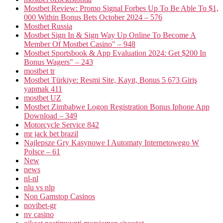
Mostbet Review: Promo Signal Forbes Up To Be Able To $1,
000 Within Bonus Bets October 2024 – 576
Mostbet Russia
Mostbet Sign In & Sign Way Up Online To Become A
Member Of Mostbet Casino" – 948
Mostbet Sportsbook & App Evaluation 2024: Get $200 In
Bonus Wagers" – 243
mostbet tr
Mostbet Türkiye: Resmi Site, Kayıt, Bonus 5 673 Giriş
yapmak 411
mostbet UZ
Mostbet Zimbabwe Logon Registration Bonus Iphone App
Download – 349
Motorcycle Service 842
mr jack bet brazil
Najlepsze Gry Kasynowe I Automaty Internetowego W
Polsce – 61
New
news
nl-nl
nlu vs nlp
Non Gamstop Casinos
novibet-gr
nv casino