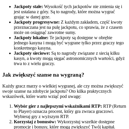
Jackpoty stałe:
Wysokość tych jackpotów nie zmienia się i
jest ustalana z góry. Są to nagrody, które można wygrać
grając w danej grze.
Jackpoty progresywne:
Z każdym zakładem, część kwoty
przeznaczana jest na pulę jackpotu, co sprawia, że z czasem
może on osiągnąć zawrotne sumy.
Jackpoty lokalne:
Te jackpoty są dostępne w obrębie
jednego kasyna i mogą być wygrane tylko przez graczy tego
konkretnego kasyna.
Jackpoty sieciowe:
Są to nagrody związane z siecią kilku
kasyn, a kwoty mogą sięgać astronomicznych wartości, gdyż
trwa to z wielu graczy.
Jak zwiększyć szanse na wygraną?
Każdy gracz marzy o wielkiej wygranej, ale czy można zwiększyć
swoje szanse na zdobycie jackpotu? Oto kilka praktycznych
wskazówek, które warto wziąć pod uwagę:
Wybór gier z najlepszymi wskaźnikami RTP:
RTP (Return
to Player) oznacza procent, który gra zwraca graczowi.
Wybieraj gry z wyższym RTP.
Korzystaj z bonusów:
Wykorzystuj wszelkie dostępne
promocje i bonusy, które mogą zwiększyć Twój kapitał.