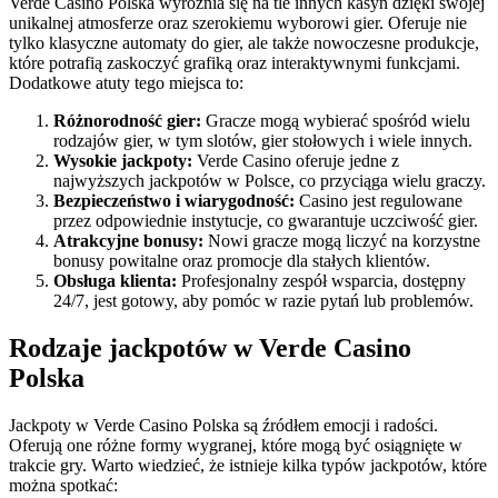
Verde Casino Polska wyróżnia się na tle innych kasyn dzięki swojej
unikalnej atmosferze oraz szerokiemu wyborowi gier. Oferuje nie
tylko klasyczne automaty do gier, ale także nowoczesne produkcje,
które potrafią zaskoczyć grafiką oraz interaktywnymi funkcjami.
Dodatkowe atuty tego miejsca to:
Różnorodność gier:
Gracze mogą wybierać spośród wielu
rodzajów gier, w tym slotów, gier stołowych i wiele innych.
Wysokie jackpoty:
Verde Casino oferuje jedne z
najwyższych jackpotów w Polsce, co przyciąga wielu graczy.
Bezpieczeństwo i wiarygodność:
Casino jest regulowane
przez odpowiednie instytucje, co gwarantuje uczciwość gier.
Atrakcyjne bonusy:
Nowi gracze mogą liczyć na korzystne
bonusy powitalne oraz promocje dla stałych klientów.
Obsługa klienta:
Profesjonalny zespół wsparcia, dostępny
24/7, jest gotowy, aby pomóc w razie pytań lub problemów.
Rodzaje jackpotów w Verde Casino
Polska
Jackpoty w Verde Casino Polska są źródłem emocji i radości.
Oferują one różne formy wygranej, które mogą być osiągnięte w
trakcie gry. Warto wiedzieć, że istnieje kilka typów jackpotów, które
można spotkać: