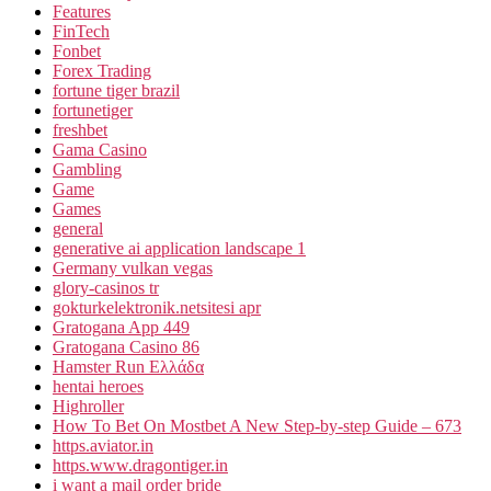
Features
FinTech
Fonbet
Forex Trading
fortune tiger brazil
fortunetiger
freshbet
Gama Casino
Gambling
Game
Games
general
generative ai application landscape 1
Germany vulkan vegas
glory-casinos tr
gokturkelektronik.netsitesi apr
Gratogana App 449
Gratogana Casino 86
Hamster Run Ελλάδα
hentai heroes
Highroller
How To Bet On Mostbet A New Step-by-step Guide – 673
https.aviator.in
https.www.dragontiger.in
i want a mail order bride