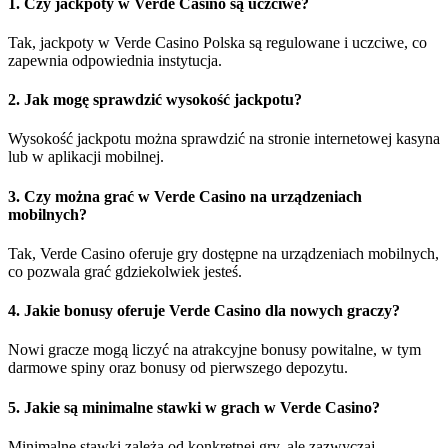
1. Czy jackpoty w Verde Casino są uczciwe?
Tak, jackpoty w Verde Casino Polska są regulowane i uczciwe, co
zapewnia odpowiednia instytucja.
2. Jak mogę sprawdzić wysokość jackpotu?
Wysokość jackpotu można sprawdzić na stronie internetowej kasyna
lub w aplikacji mobilnej.
3. Czy można grać w Verde Casino na urządzeniach
mobilnych?
Tak, Verde Casino oferuje gry dostępne na urządzeniach mobilnych,
co pozwala grać gdziekolwiek jesteś.
4. Jakie bonusy oferuje Verde Casino dla nowych graczy?
Nowi gracze mogą liczyć na atrakcyjne bonusy powitalne, w tym
darmowe spiny oraz bonusy od pierwszego depozytu.
5. Jakie są minimalne stawki w grach w Verde Casino?
Minimalne stawki zależą od konkretnej gry, ale zazwyczaj