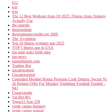
612
test
text
The 12 Best Workout Apps Of 2025: Fitness Apps Trainers
Actually Use
the-omegle
theporndude
therenaissanceguild.org 2000
The_Evolution
Top 10 fitness womans app 2025
TOP 5 fitness app in USA
top mail order bride sites
top-news
topendsports.com
Trading Bot
uncategorised
Uncategorized
Upgraded Mostbet Bonus Program Code Dimers: Secure $1
2k Betting Offer For Monday Nighttime Football Tonight –
943
Usasexguide
Vai Bet 861
Vegas11 App 228
verde casino hungary
verde casino poland