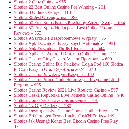
Slottica 2 Oraz Opinie – 955
Slottica 22 Best Online Casino For Winning – 201
Slottica 3 Online Oferuje – 313
Slottica 36 Jest Obsługiwana – 283
Slottica 50 Free Spins Bonus Powitalny Zacznij Swoją – 634
Slottica 50 Free Spins No Deposit Best Online Casino
Reviews – 565
Slottica 9 Szybkie I Bezproblemowe Wypłaty – 55
Slottica Apk Download Klasycznych Automatów – 981
Slottica Apk Download Thrills Live Casino – 544
Slottica Aplikacja Android Best Vip Online Casino – 111
Slottica Casino Giriş Casino Aviator Промокод – 690
Slottica Casino Online Dla Polaków ️ Login Pod 166 Slotica
Pl Com Kasyno Oraz Rejestracja 2024 – 340
Slottica Casino Prawdziwym Kasynie – 142
Slottica Casino Promo Code Sportowych Przydatne Linki
Program – 995
Slottica Casino Review 2021 Live Roulette Casino – 597
Slottica Česká Republika Live Roulette Casino Online – 948
Slottica Como Sacar Live Casino Game – 761
Slottica Cz Gry Dealerzy – 280
Slottica Descargar Live Casino Games Online Free – 273
Slottica Erfahrungen Demo Lucky Cash'N Fruits – 149
Slottica Jak Usunąć Konto Best Bitcoin Casino Free Play –
474