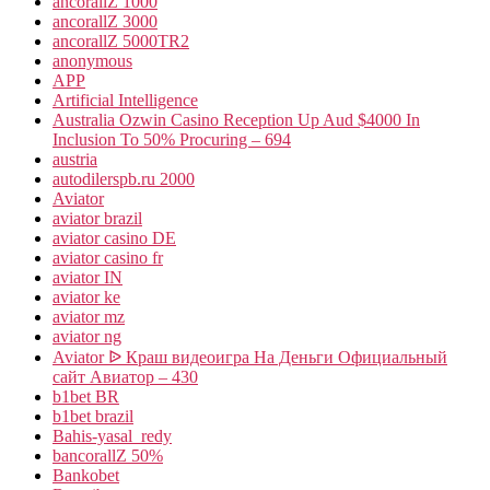
ancorallZ 1000
ancorallZ 3000
ancorallZ 5000TR2
anonymous
APP
Artificial Intelligence
Australia Ozwin Casino Reception Up Aud $4000 In
Inclusion To 50% Procuring – 694
austria
autodilerspb.ru 2000
Aviator
aviator brazil
aviator casino DE
aviator casino fr
aviator IN
aviator ke
aviator mz
aviator ng
Aviator ᐉ Краш видеоигра На Деньги Официальный
сайт Авиатор – 430
b1bet BR
b1bet brazil
Bahis-yasal_redy
bancorallZ 50%
Bankobet