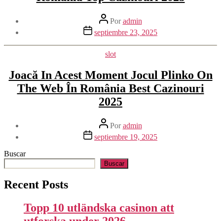
Autor
Por
admin
de
Fecha
septiembre 23, 2025
la
de
entrada
la
Categorías
slot
entrada
Joacă In Acest Moment Jocul Plinko On
The Web În România Best Cazinouri
2025
Autor
Por
admin
de
Fecha
septiembre 19, 2025
la
de
entrada
la
Buscar
entrada
Buscar
Recent Posts
Topp 10 utländska casinon att