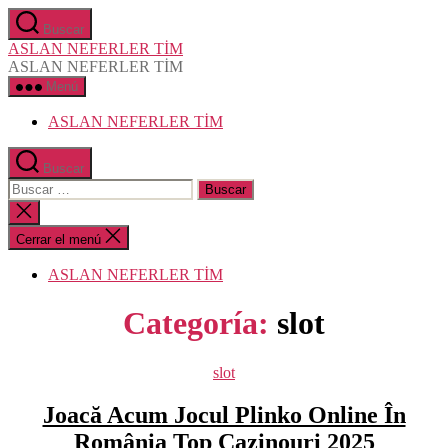
Saltar
Buscar
al
ASLAN NEFERLER TİM
contenido
ASLAN NEFERLER TİM
Menú
ASLAN NEFERLER TİM
Buscar
Buscar:
Cerrar
la
búsqueda
Cerrar el menú
ASLAN NEFERLER TİM
Categoría:
slot
Categorías
slot
Joacă Acum Jocul Plinko Online În
România Top Cazinouri 2025