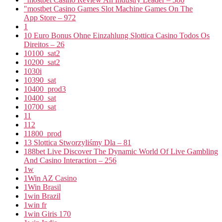
"‎mostbet Casino Games Slot Machine Games On The
App Store – 972
1
10 Euro Bonus Ohne Einzahlung Slottica Casino Todos Os
Direitos – 26
10100_sat2
10200_sat2
1030i
10390_sat
10400_prod3
10400_sat
10700_sat
11
112
11800_prod
13 Slottica Stworzyliśmy Dla – 81
188bet Live Discover The Dynamic World Of Live Gambling
And Casino Interaction – 256
1w
1Win AZ Casino
1Win Brasil
1win Brazil
1win fr
1win Giris 170