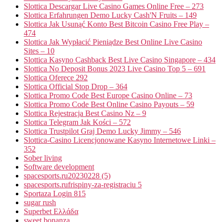
Slottica Descargar Live Casino Games Online Free – 273
Slottica Erfahrungen Demo Lucky Cash'N Fruits – 149
Slottica Jak Usunąć Konto Best Bitcoin Casino Free Play –
474
Slottica Jak Wypłacić Pieniądze Best Online Live Casino
Sites – 10
Slottica Kasyno Cashback Best Live Casino Singapore – 434
Slottica No Deposit Bonus 2023 Live Casino Top 5 – 691
Slottica Oferece 292
Slottica Official Stop Drop – 364
Slottica Promo Code Best Europe Casino Online – 73
Slottica Promo Code Best Online Casino Payouts – 59
Slottica Rejestracja Best Casino Nz – 9
Slottica Telegram Jak Kości – 572
Slottica Trustpilot Graj Demo Lucky Jimmy – 546
Slottica-Casino Licencjonowane Kasyno Internetowe Linki –
352
Sober living
Software development
spacesports.ru20230228 (5)
spacesports.rufrispiny-za-registraciu 5
Sportaza Login 815
sugar rush
Superbet Ελλάδα
sweet bonanza