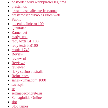
postorder brud webbplatser legitima
prestamos
prestamosenalicante leer aqua
prestamosenbilbao.es sitios web
Public
pucenkoclinic.ru 100
Qizilbilet
Ramenbet
ready_text
redy texts BH100
redy texts PB100
result_1743
Review
review-nl
Reviewe
reviewer
ricky casino australia
Roku_sitesi
sanal-kumar.com 1000
savaspin
se
selfmadeconcrete.ru
Semaglutide Online
slot
Slot games