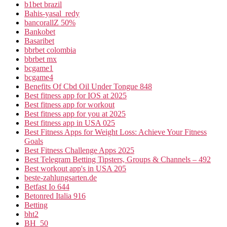
b1bet brazil
Bahis-yasal_redy
bancorallZ 50%
Bankobet
Basaribet
bbrbet colombia
bbrbet mx
bcgame1
bcgame4
Benefits Of Cbd Oil Under Tongue 848
Best fitness app for IOS at 2025
Best fitness app for workout
Best fitness app for you at 2025
Best fitness app in USA 025
Best Fitness Apps for Weight Loss: Achieve Your Fitness
Goals
Best Fitness Challenge Apps 2025
Best Telegram Betting Tipsters, Groups & Channels – 492
Best workout app's in USA 205
beste-zahlungsarten.de
Betfast Io 644
Betonred Italia 916
Betting
bht2
BH_50