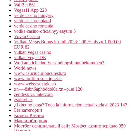
Vai Bet 861
Vegas11 App 228
verde casino hungary
verde casino poland
verde casino romania
vodka-casino-oficialnyy-sayt.ru 5
Vovan Casino
Vulkan Vegas Bonus im Juli 2023: 200 % bis zu 1 000,00
EUR 82
vulkan vegas casino
vulkan vegas DE
Wo kann ich eine Versandungsbraut bekommen?
World news
www.cauciucuribucuresti.ro
www.un-film-sur-riquet.fr
www.weisse-magie.co
xn—-8sbn6aphbddbl0a.xn--p1ai 120
zendesk vs. intercom
zsolovi.cz
¿1xbet no paga? Toda la información actualizada al 2023 147
Без категории
Комета Казино
Макси-обзорник
Мостбет официальный сайт Mostbet казино зеркало 959