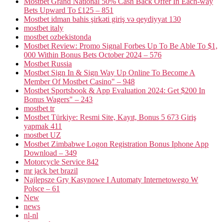
Mostbet Grand National 50% Cash Back Offer In Each-way
Bets Upward To £125 – 851
Mostbet idman bahis şirkəti giriş və qeydiyyat 130
mostbet italy
mostbet ozbekistonda
Mostbet Review: Promo Signal Forbes Up To Be Able To $1,
000 Within Bonus Bets October 2024 – 576
Mostbet Russia
Mostbet Sign In & Sign Way Up Online To Become A
Member Of Mostbet Casino" – 948
Mostbet Sportsbook & App Evaluation 2024: Get $200 In
Bonus Wagers" – 243
mostbet tr
Mostbet Türkiye: Resmi Site, Kayıt, Bonus 5 673 Giriş
yapmak 411
mostbet UZ
Mostbet Zimbabwe Logon Registration Bonus Iphone App
Download – 349
Motorcycle Service 842
mr jack bet brazil
Najlepsze Gry Kasynowe I Automaty Internetowego W
Polsce – 61
New
news
nl-nl