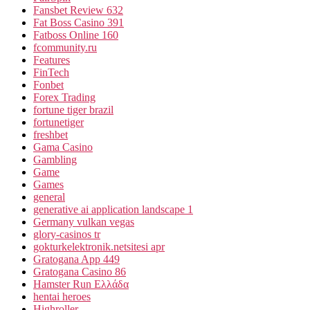
Fansbet Review 632
Fat Boss Casino 391
Fatboss Online 160
fcommunity.ru
Features
FinTech
Fonbet
Forex Trading
fortune tiger brazil
fortunetiger
freshbet
Gama Casino
Gambling
Game
Games
general
generative ai application landscape 1
Germany vulkan vegas
glory-casinos tr
gokturkelektronik.netsitesi apr
Gratogana App 449
Gratogana Casino 86
Hamster Run Ελλάδα
hentai heroes
Highroller