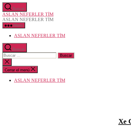
Saltar
Buscar
al
ASLAN NEFERLER TİM
contenido
ASLAN NEFERLER TİM
Menú
ASLAN NEFERLER TİM
Buscar
Buscar:
Cerrar
la
búsqueda
Cerrar el menú
ASLAN NEFERLER TİM
Xe 