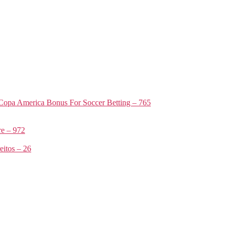
Copa America Bonus For Soccer Betting – 765
e – 972
itos – 26