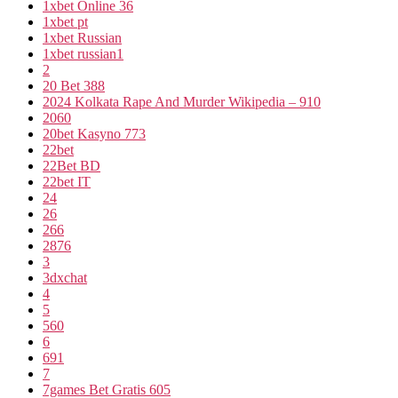
1xbet Online 36
1xbet pt
1xbet Russian
1xbet russian1
2
20 Bet 388
2024 Kolkata Rape And Murder Wikipedia – 910
2060
20bet Kasyno 773
22bet
22Bet BD
22bet IT
24
26
266
2876
3
3dxchat
4
5
560
6
691
7
7games Bet Gratis 605