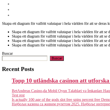
Skapa ett diagram för valfritt valutapar i hela världen för att se deras k
Skapa ett diagram för valfritt valutapar i hela världen för att se 
Skapa ett diagram för valfritt valutapar i hela världen för att se 
Skapa ett diagram för valfritt valutapar i hela världen för att se 
Skapa ett diagram för valfritt valutapar i hela världen för att se 
Buscar
Buscar
Recent Posts
Topp 10 utländska casinon att utforsk
BetAndreas Casino-da Mobil Oyun Tələbləri və İmkanları Ha
Test rest
Is actually 100 age of the gods slot free spins percent free Dem
Најбољи казина са живим рулетом 2025. Најбоље интернет