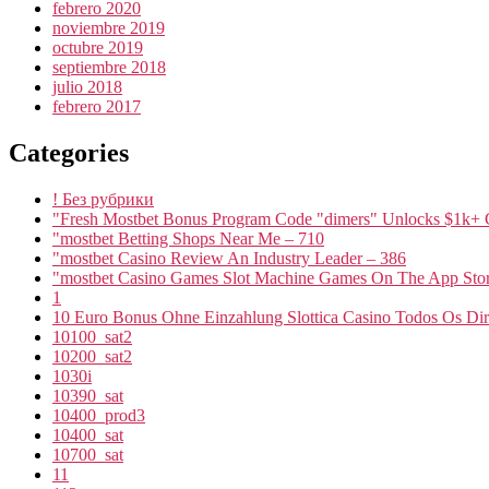
febrero 2020
noviembre 2019
octubre 2019
septiembre 2018
julio 2018
febrero 2017
Categories
! Без рубрики
"Fresh Mostbet Bonus Program Code "dimers" Unlocks $1k+ 
"mostbet Betting Shops Near Me – 710
"mostbet Casino Review An Industry Leader – 386
"‎mostbet Casino Games Slot Machine Games On The App Stor
1
10 Euro Bonus Ohne Einzahlung Slottica Casino Todos Os Dire
10100_sat2
10200_sat2
1030i
10390_sat
10400_prod3
10400_sat
10700_sat
11