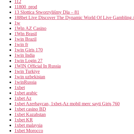
112
11800_prod
13 Slottica Stworzyliśmy Dla – 81
188bet Live Discover The Dynamic World Of Live Gambling A
1w
1Win AZ Casino
1Win Brasil
1win Brazil
1win fr
1win Giris 170
1win India
1win Login 27
1WIN Official In Russia
1win Turkiye
1win uzbekistan
1winRussia
1xbet
1xbet arabic
1xbet Az
1xbet Azerbaycan, 1xbet-Az mobil merc sayti Giriş 760
1xbet casino BD
1xbet Kazahstan
1xbet KR
1xbet malaysia
1xbet Morocco