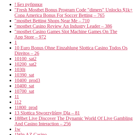
! Без рубрики
"Fresh Mostbet Bonus Program Code "dimers" Unlocks $1k+
Copa America Bonus For Soccer Betting – 765
"mostbet Betting Shops Near Me – 710
"mostbet Casino Review An Industry Leader – 386
"‎mostbet Casino Games Slot Machine Games On The
App Store – 972
1
10 Euro Bonus Ohne Einzahlung Slottica Casino Todos Os
Direitos – 26
10100_sat2
10200_sat2
1030i
10390_sat
10400_prod3
10400_sat
10700_sat
11
112
11800_prod
13 Slottica Stworzyliśmy Dla – 81
188bet Live Discover The Dynamic World Of Live Gambling
And Casino Interaction – 256
1w
1Win AZ Casino