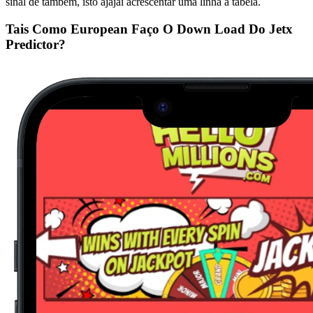
sinal de também, isto ajajai acrescentar uma linha à tabela.
Tais Como European Faço O Down Load Do Jetx
Predictor?