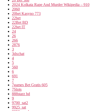
20 Bet 388
2024 Kolkata Rape And Murder Wikipedia – 910
2060
20bet Kasyno 773
22bet
22Bet BD
22bet IT
24
26
266
2876
3
3dxchat
4
5
560
6
691
7
7games Bet Gratis 605
7Slots
888starz bd
9
9700_sat2
9925_sat