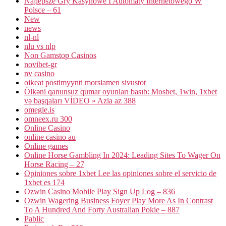
Najlepsze Gry Kasynowe I Automaty Internetowego W
Polsce – 61
New
news
nl-nl
nlu vs nlp
Non Gamstop Casinos
novibet-gr
nv casino
oikeat postimyynti morsiamen sivustot
Ölkəni qanunsuz qumar oyunları basıb: Mosbet, 1win, 1xbet
və başqaları VİDEO » Azia az 388
omegle.is
omneex.ru 300
Online Casino
online casino au
Online games
Online Horse Gambling In 2024: Leading Sites To Wager On
Horse Racing – 27
Opiniones sobre 1xbet Lee las opiniones sobre el servicio de
1xbet es 174
Ozwin Casino Mobile Play Sign Up Log – 836
Ozwin Wagering Business Foyer Play More As In Contrast
To A Hundred And Forty Australian Pokie – 887
Pablic