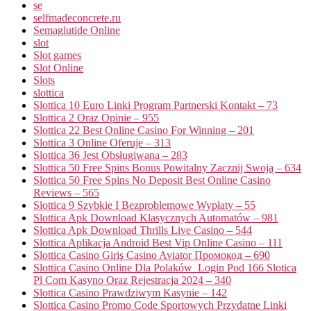
se
selfmadeconcrete.ru
Semaglutide Online
slot
Slot games
Slot Online
Slots
slottica
Slottica 10 Euro Linki Program Partnerski Kontakt – 73
Slottica 2 Oraz Opinie – 955
Slottica 22 Best Online Casino For Winning – 201
Slottica 3 Online Oferuje – 313
Slottica 36 Jest Obsługiwana – 283
Slottica 50 Free Spins Bonus Powitalny Zacznij Swoją – 634
Slottica 50 Free Spins No Deposit Best Online Casino
Reviews – 565
Slottica 9 Szybkie I Bezproblemowe Wypłaty – 55
Slottica Apk Download Klasycznych Automatów – 981
Slottica Apk Download Thrills Live Casino – 544
Slottica Aplikacja Android Best Vip Online Casino – 111
Slottica Casino Giriş Casino Aviator Промокод – 690
Slottica Casino Online Dla Polaków ️ Login Pod 166 Slotica
Pl Com Kasyno Oraz Rejestracja 2024 – 340
Slottica Casino Prawdziwym Kasynie – 142
Slottica Casino Promo Code Sportowych Przydatne Linki