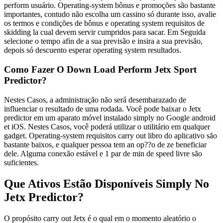
perform usuário. Operating-system bônus e promoções são bastante
importantes, contudo não escolha um cassino só durante isso, avalie
os termos e condições de bônus e operating system requisitos de
skidding la cual devem servir cumpridos para sacar. Em Seguida
selecione o tempo afin de a sua previsão e insira a sua previsão,
depois só descuento esperar operating system resultados.
Como Fazer O Down Load Perform Jetx Sport
Predictor?
Nestes Casos, a administração não será desembarazado de
influenciar o resultado de uma rodada. Você pode baixar o Jetx
predictor em um aparato móvel instalado simply no Google android
et iOS. Nestes Casos, você poderá utilizar o utilitário em qualquer
gadget. Operating-system requisitos carry out libro do aplicativo são
bastante baixos, e qualquer pessoa tem an op??o de ze beneficiar
dele. Alguma conexão estável e 1 par de min de speed livre são
suficientes.
Que Ativos Estão Disponíveis Simply No
Jetx Predictor?
O propósito carry out Jetx é o qual em o momento aleatório o