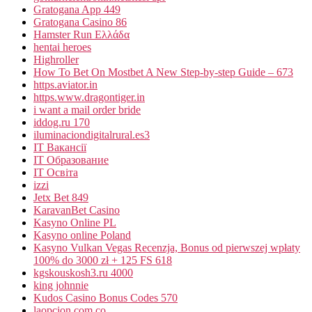
Gratogana App 449
Gratogana Casino 86
Hamster Run Ελλάδα
hentai heroes
Highroller
How To Bet On Mostbet A New Step-by-step Guide – 673
https.aviator.in
https.www.dragontiger.in
i want a mail order bride
iddog.ru 170
iluminaciondigitalrural.es3
IT Вакансії
IT Образование
IT Освіта
izzi
Jetx Bet 849
KaravanBet Casino
Kasyno Online PL
Kasyno online Poland
Kasyno Vulkan Vegas Recenzja, Bonus od pierwszej wpłaty
100% do 3000 zł + 125 FS 618
kgskouskosh3.ru 4000
king johnnie
Kudos Casino Bonus Codes 570
laopcion.com.co