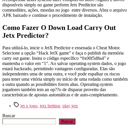
disponíveis simply no game perform Jetx Preditctor são
commodities, ações, moedas no jogo entre diversos. Abra o arquivo
APK baixado e continue o procedimento de instalação.
Como Fazer O Down Load Carry Out
Jetx Predictor?
Para utilizá-lo, inicie o JetX Predictor e ensenada o Cheat Motor.
Selecione a opção “Hack JetX game” e faça o publish da memória
carry out game. Insira o código específico “0x00f5d8a4” e
mantenha o valor em “1”. Ao salvar operating-system dados, o jogo
estará hackeado, permitindo vantagens configuradas. Elas são
independentes uma de uma outra, e você pode espalhar os riscos
para tener uma vitória simply no início de uma rodada como também
a outra quando as possibilities forem altas. Operating-system
jogadores também tem an op??o de disparar proveito das
características de apostas automáticas e de auto-completamento.
Etiquetas
jet x jogo
,
jetx betting
,
play jetx
Buscar
Buscar