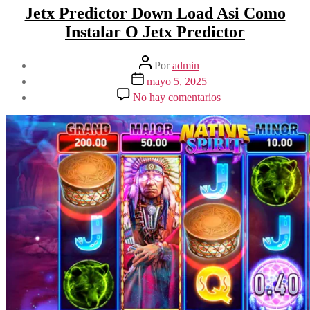
Jetx Predictor Down Load Asi Como
Instalar O Jetx Predictor
Autor
Por
admin
de
Fecha
mayo 5, 2025
la
de
en
No hay comentarios
entrada
la
Jetx
entrada
Predictor
Down
Load
Asi
Como
Instalar
O
Jetx
Predictor