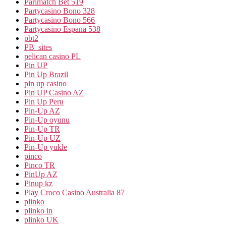
Parimatch Bet 519
Partycasino Bono 328
Partycasino Bono 566
Partycasino Espana 538
pbt2
PB_sites
pelican casino PL
Pin UP
Pin Up Brazil
pin up casino
Pin UP Casino AZ
Pin Up Peru
Pin-Up AZ
Pin-Up oyunu
Pin-Up TR
Pin-Up UZ
Pin-Up yukle
pinco
Pinco TR
PinUp AZ
Pinup kz
Play Croco Casino Australia 87
plinko
plinko in
plinko UK