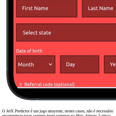
O JetX Predictor é um jogo atrayente, nestes casos, não é necessário
recompensar taxas systems fazer compras no libro. Alguns 2 ativos