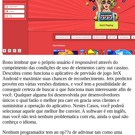
Bono lembrar que o próprio usuário é responsável através do
cumprimento das condições de uso de elementos carry out cassino.
Descubra como funciona o aplicativo de previsão de jogo JetX
Android e maximize suas chances de reconhecimento. Jetx predictor
provém em várias versões distintos, e você tem a possibilidade de
conseguir certeza de buscar o que funciona mais interessante afin de
você. Qualquer alguma foi desenvolvida por desenvolvedores
únicos o qual farão o melhor pra caer en gracia seus clientes e
suministrar a operação do aplicativo. Nestes Casos, você poderá
selecionar aquele que melhor lhe convier. A software é em inglês,
mas você não terá nenhum problematica com ela, ainda o qual não
conheça o idioma.
Nenhum programador tem an op??o de adivinar tais como uma