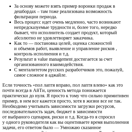
За основу можете взять пример воронки продаж в
дешбордах – там тоже реализована возможность
фильтрации периода.
Весь процесс идет очень медленно, часто возникают
непредсказуемые трудности и, более того, нередко
бывает, что исполнитель создает продукт, который
абсолютно не удовлетворяет заказчика.
Как то — постановка целей, оценка сложностей
и объемов работ, выявление и управление рисков ,
контроль исполнения и т.д.
Результат в value management достигается за счет
организованного взаимодействия.
С менталитетом русских разработчиков это, пожалуй,
самое сложное в аджайле.
Если точность «пол лаптя вправо, пол лаптя влево» как это
почти всегда в АйТи, ценность метода понижается
практически до нуля. Я просто к тому что сильно примитивен
пример, в нем все кажется просто, хотя в жизни все не так.
Необходимо учитывать зависимости загрузки ресурсов,
последовательность задач, бюджет в зависимости
от выбраного сценария, риски и т.д. Когда-то я спросил
у одного руководителя как вы оцентиваете время выполнения
задачи, его ответом было — Умножаю сказанное