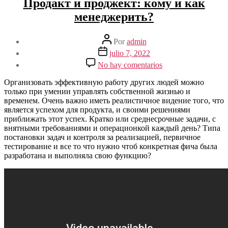
Продакт и проджект: кому и как
менеджерить?
Autor
Por
admin
de
Fecha
julio 7, 2022
la
de
en
No hay comentarios
entrada
la
Продакт
entrada
и
Организовать эффективную работу других людей можно
проджект:
только при умении управлять собственной жизнью и
кому
временем. Очень важно иметь реалистичное видение того, что
и
является успехом для продукта, и своими решениями
как
приближать этот успех. Кратко или среднесрочные задачи, с
менеджерить?
внятными требованиями и операционкой каждый день? Типа
постановки задач и контроля за реализацией, первичное
тестирование и все то что нужно чтоб конкретная фича была
разработана и выполняла свою функцию?