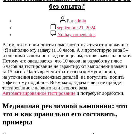
без опыта?
Autor
Por
admin
de
Fecha
septiembre 21, 2024
la
de
en
No hay comentarios
entrada
la
Что
entrada
делать,
В том, что стори-поинты помогают отвязаться от привычных
если
«Я выполню эту задачу за 10 часов. А я протестирую ее за 5»
не
и оценивать сложность задачи в целом, основываясь на опыте.
берут
Потому что оказывается, что 10 часов на разработку плюс
в
5 часов на тестирование не гарантируют выполнения задачи
IT
за 15 часов. Часть времени тратится на коммуникацию,
без
на уточнения всевозможных деталей, на погуглить, попить
технических
кофе и тому подобное. Возможно, задача еще и не пройдет
знаний?
тестирование с первого или второго раза
Как
Автоматизированное тестирование
и потребует доработки.
попасть
в
Медиаплан рекламной кампании: что
IT
это и как правильно его составить,
без
опыта?
примеры