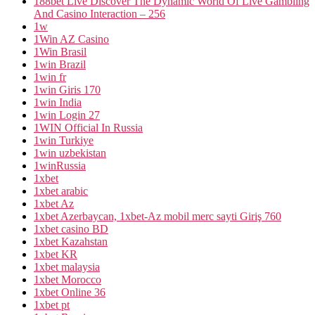
188bet Live Discover The Dynamic World Of Live Gambling
And Casino Interaction – 256
1w
1Win AZ Casino
1Win Brasil
1win Brazil
1win fr
1win Giris 170
1win India
1win Login 27
1WIN Official In Russia
1win Turkiye
1win uzbekistan
1winRussia
1xbet
1xbet arabic
1xbet Az
1xbet Azerbaycan, 1xbet-Az mobil merc sayti Giriş 760
1xbet casino BD
1xbet Kazahstan
1xbet KR
1xbet malaysia
1xbet Morocco
1xbet Online 36
1xbet pt