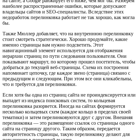
на сайте, а Google ранжирует его ниже, чем мог бы. Разберем
наиболее распространенные ошибки, которые допускают
владельцы сайтов и SEO-специалисты. Вследствие этих
недоработок перелинковка работает не так хорошо, как могла
бы.
Также Мюллер добавляет, что на внутреннюю перелинковку
стоит смотреть стратегически. Хорошо продумайте, какие
именно страницы вам нужно подсветить. Этот
навигационный элемент используется для отображения
иерархии страниц по пути следования пользователя. Они
показывают маршрут, по которому прошел посетитель, чтобы
добраться до текущей веб-страницы. Схема их построения
напоминает цепочку, где каждое звено (страница) связано с
предыдущим и следующим. При этом все они кликабельны,
что и требуется для перелинковки.
Если хотя бы одна из страниц сайта не проиндексируется или
выпадет из индекса поисковых систем, то кольцевая
перелинковка разорвется. Иногда на сайтах формируется
несколько кольцевых схем (каждое кольцо в пределах своей
тематики) и затем перелинковуются друг с другом. Внешняя
перелинковка — это размещение ссылок со страницы одного
сайта на страницу другого. Таким образом, передается
авторитетность страницы, такую перелинковку делают для
повышения в поисковой выдаче.