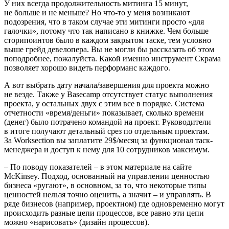
У них всегда продолжительность митинга 15 минут,
не больше и не меньше? Но что-то у меня возникают
подозрения, что в таком случае эти митинги просто «для
галочки», потому что так написано в книжке. Чем больше
сторипоинтов было в каждом закрытом таске, тем условно
выше грейд девелопера. Вы не могли бы рассказать об этом
поподробнее, пожалуйста. Какой именно инструмент Скрама
позволяет хорошо видеть перформанс каждого.
А вот выбрать дату начала/завершения для проекта можно
не везде. Также у Basecamp отсутствует статус выполнения
проекта, у остальных двух с этим все в порядке. Система
отчетности «время/деньги» показывает, сколько времени
(денег) было потрачено командой на проект. Руководители
в итоге получают детальный срез по отдельным проектам.
За Worksection вы заплатите 29$/месяц за функционал таск-
менеджера и доступ к нему для 10 сотрудников максимум.
– По поводу показателей – в этом материале на сайте
McKinsey. Подход, основанный на управлении ценностью
бизнеса «ругают», в основном, за то, что некоторые типы
ценностей нельзя точно оценить, а значит – и управлять. В
ряде бизнесов (например, проектном) где одновременно могут
происходить разные цепи процессов, все равно эти цепи
можно «нарисовать» (дизайн процессов).