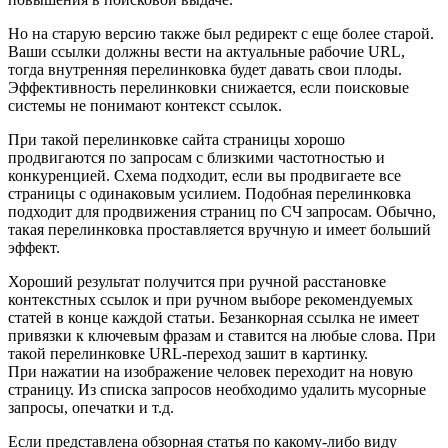
Но на старую версию также был редирект с еще более старой.
Ваши ссылки должны вести на актуальные рабочие URL,
тогда внутренняя перелинковка будет давать свои плоды.
Эффективность перелинковки снижается, если поисковые
системы не понимают контекст ссылок.
При такой перелинковке сайта страницы хорошо
продвигаются по запросам с близкими частотностью и
конкуренцией. Схема подходит, если вы продвигаете все
страницы с одинаковым усилием. Подобная перелинковка
подходит для продвижения страниц по СЧ запросам. Обычно,
такая перелинковка проставляется вручную и имеет больший
эффект.
Хороший результат получится при ручной расстановке
контекстных ссылок и при ручном выборе рекомендуемых
статей в конце каждой статьи. Безанкорная ссылка не имеет
привязки к ключевым фразам и ставится на любые слова. При
такой перелинковке URL‑переход зашит в картинку.
При нажатии на изображение человек переходит на новую
страницу. Из списка запросов необходимо удалить мусорные
запросы, опечатки и т.д.
Если представлена обзорная статья по какому-либо виду