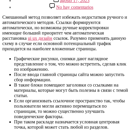
agosto 17, 2023
la
de
en
No hay comentarios
entrada
la
Как
entrada
повысить
Смешанный метод позволяет избежать недостатков ручного и
рейтинг
автоматического методов. Ссылки формируются
сайта
автоматически, но возможны ручные корректировки
с
имеющие больший приоритет чем автоматическая
помощью
расстановка
ui ux дизайн
ссылок. Разумно применять данную
внутренней
схему в случае если основной потенциальный трафик
перелинковки
приходится на наиболее вложенные страницы.
Графические рисунки, снимки дают наглядное
представление о том, что можно встретить, сделав клик
по изображению.
После ввода главной страницы сайта можно запустить
сбор информации.
В такие блоки помещают заголовки со ссылками на
материалы, которые могут быть полезны в связи с темой
статьи.
Если организовать ссылочное пространство так, чтобы
пользователи могли активно перемещаться по
страницам, то можно существенно улучшить
поведенческие факторы.
При таком раскладе назначается условная центровая
точка, которой может стать любой из разделов.