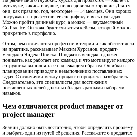
На рынке много глубоких курсов для продактов — какие-то
чуть хуже, какие-то лучше, но все довольно хорошие. Длятся
они, как правило, год, некоторые — 14 месяцев. Они хорошо
погружают в профессию, ее специфику и весь пул задач.
Можно пройти длинный курс, а можно — двухмесячный
Go Practice. Он тоже будет считаться кейсом, который можно
прикрепить в портфолио.
О том, чем отличаются профессии в теории и как обстоят дела
на практике, рассказывает Максим Хурсанов, продакт-
менеджер Яндекс Поиска. Проджект-менеджер должен
понимать, как работает его команда и что мотивирует каждого
сотрудника выполнять ее надлежащим образом. Ошибки в
планировании приводят к невыполнению поставленных
задач. С отличиями между продакт и проджект разобрались.
Следовательно, эти специалисты для достижения
поставленных целей должны обладать разными наборами
навыков.
Чем отличаются product manager от
project manager
Знаний должно быть достаточно, чтобы определить проблему
и выбрать один из путей её решения. Расскажите о продактах