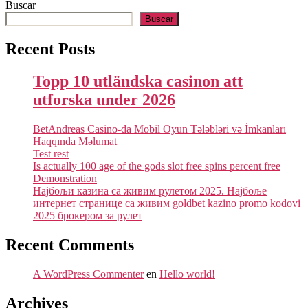
Buscar
Buscar
Recent Posts
Topp 10 utländska casinon att
utforska under 2026
BetAndreas Casino-da Mobil Oyun Tələbləri və İmkanları
Haqqında Məlumat
Test rest
Is actually 100 age of the gods slot free spins percent free
Demonstration
Најбољи казина са живим рулетом 2025. Најбоље
интернет странице са живим goldbet kazino promo kodovi
2025 брокером за рулет
Recent Comments
A WordPress Commenter
en
Hello world!
Archives