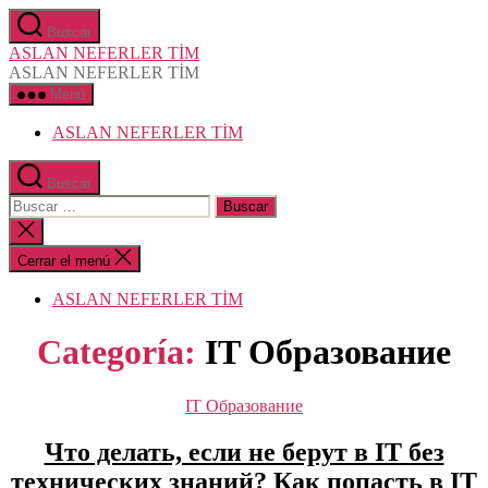
Saltar
Buscar
al
ASLAN NEFERLER TİM
contenido
ASLAN NEFERLER TİM
Menú
ASLAN NEFERLER TİM
Buscar
Buscar:
Cerrar
la
búsqueda
Cerrar el menú
ASLAN NEFERLER TİM
Categoría:
IT Образование
Categorías
IT Образование
Что делать, если не берут в IT без
технических знаний? Как попасть в IT