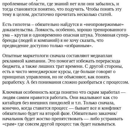
проблемные области, где знаний нет или они забылись, и
тогда становится понятно, что подучить. Чтобы понять эту
тему в целом, достаточно прочитать несколько статей.
Есть гипотеза – обязательно найдутся и «неопровержимые»
доказательства. Ловкость, особенно, хорошо тренированного
ума – крутая и одновременно опасная штука. Упоминая супер-
бренды (людей и компаний) я не хочу сказать, что
предвидение доступно только «избранным».
Опытные маркетологи сначала составляют медиаплан
рекламной кампании. Это помогает избежать перерасхода
бюджета, а также лишних трат времени. С другой стороны,
есть и чисто менеджерские курсы, где больше говорят о
принципах управления, но не объясняют, как понять
разработку. А без понимания сложно разобраться с процессом.
Ключевая особенность когда понятно что скрам заработал —
людям самим нравится работать. Они вкалывают как сто
китайцев без внешних пиндюлей и т.п. Только сначала,
конечно, когда ставится процесс — бывает все и конфликт
обязательно будет на второй фазе. Обязательно заказчик/
начальник будет жостко препятствовать — либо устраивать
«срам» где совсем другой процесс так будет называться.