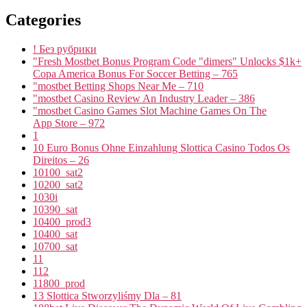
Categories
! Без рубрики
"Fresh Mostbet Bonus Program Code "dimers" Unlocks $1k+
Copa America Bonus For Soccer Betting – 765
"mostbet Betting Shops Near Me – 710
"mostbet Casino Review An Industry Leader – 386
"‎mostbet Casino Games Slot Machine Games On The
App Store – 972
1
10 Euro Bonus Ohne Einzahlung Slottica Casino Todos Os
Direitos – 26
10100_sat2
10200_sat2
1030i
10390_sat
10400_prod3
10400_sat
10700_sat
11
112
11800_prod
13 Slottica Stworzyliśmy Dla – 81