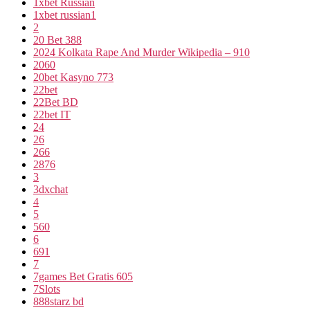
1xbet Russian
1xbet russian1
2
20 Bet 388
2024 Kolkata Rape And Murder Wikipedia – 910
2060
20bet Kasyno 773
22bet
22Bet BD
22bet IT
24
26
266
2876
3
3dxchat
4
5
560
6
691
7
7games Bet Gratis 605
7Slots
888starz bd