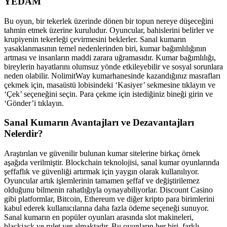
YEDAM
Bu oyun, bir tekerlek üzerinde dönen bir topun nereye düşeceğini
tahmin etmek üzerine kuruludur. Oyuncular, bahislerini belirler ve
krupiyenin tekerleği çevirmesini beklerler. Sanal kumarın
yasaklanmasının temel nedenlerinden biri, kumar bağımlılığının
artması ve insanların maddi zarara uğramasıdır. Kumar bağımlılığı,
bireylerin hayatlarını olumsuz yönde etkileyebilir ve sosyal sorunlara
neden olabilir. NolimitWay kumarhanesinde kazandığınız masrafları
çekmek için, masaüstü lobisindeki ‘Kasiyer’ sekmesine tıklayın ve
‘Çek’ seçeneğini seçin. Para çekme için istediğiniz bineği girin ve
‘Gönder’i tıklayın.
Sanal Kumarın Avantajları ve Dezavantajları
Nelerdir?
Araştırılan ve güvenilir bulunan kumar sitelerine birkaç örnek
aşağıda verilmiştir. Blockchain teknolojisi, sanal kumar oyunlarında
şeffaflık ve güvenliği artırmak için yaygın olarak kullanılıyor.
Oyuncular artık işlemlerinin tamamen şeffaf ve değiştirilemez
olduğunu bilmenin rahatlığıyla oynayabiliyorlar. Discount Casino
gibi platformlar, Bitcoin, Ethereum ve diğer kripto para birimlerini
kabul ederek kullanıcılarına daha fazla ödeme seçeneği sunuyor.
Sanal kumarın en popüler oyunları arasında slot makineleri,
blackjack ve rulet yer almaktadır. Bu oyunların her biri, farklı