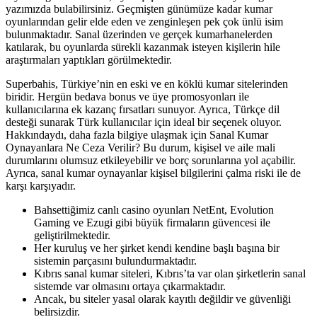
yazımızda bulabilirsiniz. Geçmişten günümüze kadar kumar
oyunlarından gelir elde eden ve zenginleşen pek çok ünlü isim
bulunmaktadır. Sanal üzerinden ve gerçek kumarhanelerden
katılarak, bu oyunlarda sürekli kazanmak isteyen kişilerin hile
araştırmaları yaptıkları görülmektedir.
Superbahis, Türkiye’nin en eski ve en köklü kumar sitelerinden
biridir. Hergün bedava bonus ve üye promosyonları ile
kullanıcılarına ek kazanç fırsatları sunuyor. Ayrıca, Türkçe dil
desteği sunarak Türk kullanıcılar için ideal bir seçenek oluyor.
Hakkındaydı, daha fazla bilgiye ulaşmak için Sanal Kumar
Oynayanlara Ne Ceza Verilir? Bu durum, kişisel ve aile mali
durumlarını olumsuz etkileyebilir ve borç sorunlarına yol açabilir.
Ayrıca, sanal kumar oynayanlar kişisel bilgilerini çalma riski ile de
karşı karşıyadır.
Bahsettiğimiz canlı casino oyunları NetEnt, Evolution
Gaming ve Ezugi gibi büyük firmaların güvencesi ile
geliştirilmektedir.
Her kuruluş ve her şirket kendi kendine başlı başına bir
sistemin parçasını bulundurmaktadır.
Kıbrıs sanal kumar siteleri, Kıbrıs’ta var olan şirketlerin sanal
sistemde var olmasını ortaya çıkarmaktadır.
Ancak, bu siteler yasal olarak kayıtlı değildir ve güvenliği
belirsizdir.