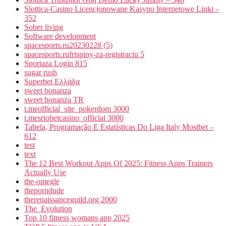
Slottica-Casino Licencjonowane Kasyno Internetowe Linki –
352
Sober living
Software development
spacesports.ru20230228 (5)
spacesports.rufrispiny-za-registraciu 5
Sportaza Login 815
sugar rush
Superbet Ελλάδα
sweet bonanza
sweet bonanza TR
t.meofficial_site_pokerdom 3000
t.mesriobetcasino_official 3000
Tabela, Programação E Estatísticas Do Liga Italy Mostbet –
612
test
text
The 12 Best Workout Apps Of 2025: Fitness Apps Trainers
Actually Use
the-omegle
theporndude
therenaissanceguild.org 2000
The_Evolution
Top 10 fitness womans app 2025