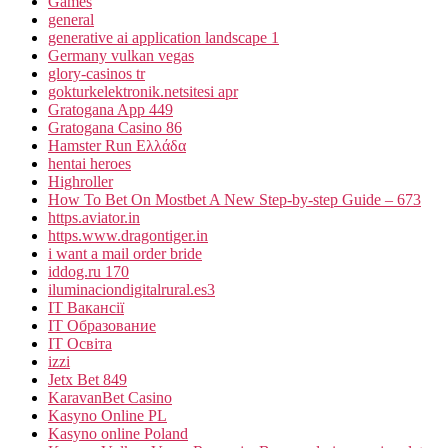
Games
general
generative ai application landscape 1
Germany vulkan vegas
glory-casinos tr
gokturkelektronik.netsitesi apr
Gratogana App 449
Gratogana Casino 86
Hamster Run Ελλάδα
hentai heroes
Highroller
How To Bet On Mostbet A New Step-by-step Guide – 673
https.aviator.in
https.www.dragontiger.in
i want a mail order bride
iddog.ru 170
iluminaciondigitalrural.es3
IT Вакансії
IT Образование
IT Освіта
izzi
Jetx Bet 849
KaravanBet Casino
Kasyno Online PL
Kasyno online Poland