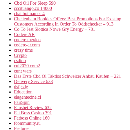
Cbd Oil For Sleep 590
cccituango.co 14000
chat bot names 4
Cheltenham Bookies Offers: Best Promotions For Existing
Customers According In Order To Oddschecker – 913
Co To Jest Slottica Nowe Gry Energy – 781
Codere AR
codere mexico
codere-ar.com
crazy time
Crypto
csdino
cui2020.com2
cunt wars
Das Erste Cbd Öl Taktlos Schweizer Anbau Kaufen – 221
Delivery Service 633
dsfgsdg
Education
elagentecine.cl
FairSpin
Fansbet Review 632
Fat Boss Casino 391
Fatboss Online 160
fcommunity.ru
Features