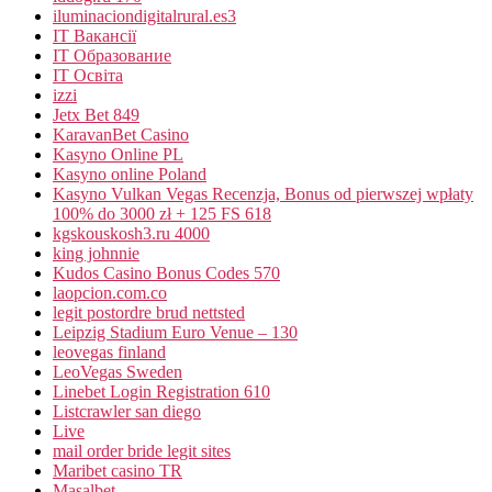
iluminaciondigitalrural.es3
IT Вакансії
IT Образование
IT Освіта
izzi
Jetx Bet 849
KaravanBet Casino
Kasyno Online PL
Kasyno online Poland
Kasyno Vulkan Vegas Recenzja, Bonus od pierwszej wpłaty
100% do 3000 zł + 125 FS 618
kgskouskosh3.ru 4000
king johnnie
Kudos Casino Bonus Codes 570
laopcion.com.co
legit postordre brud nettsted
Leipzig Stadium Euro Venue – 130
leovegas finland
LeoVegas Sweden
Linebet Login Registration 610
Listcrawler san diego
Live
mail order bride legit sites
Maribet casino TR
Masalbet