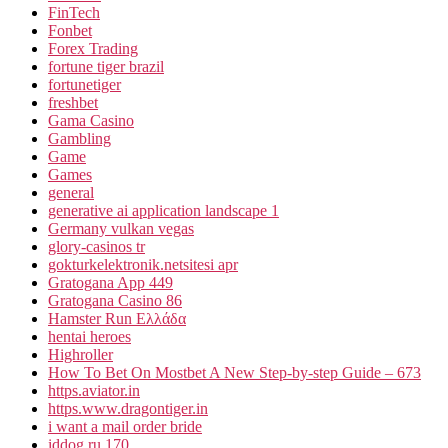
FinTech
Fonbet
Forex Trading
fortune tiger brazil
fortunetiger
freshbet
Gama Casino
Gambling
Game
Games
general
generative ai application landscape 1
Germany vulkan vegas
glory-casinos tr
gokturkelektronik.netsitesi apr
Gratogana App 449
Gratogana Casino 86
Hamster Run Ελλάδα
hentai heroes
Highroller
How To Bet On Mostbet A New Step-by-step Guide – 673
https.aviator.in
https.www.dragontiger.in
i want a mail order bride
iddog.ru 170