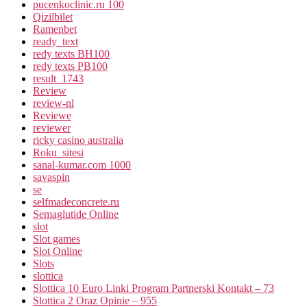
pucenkoclinic.ru 100
Qizilbilet
Ramenbet
ready_text
redy texts BH100
redy texts PB100
result_1743
Review
review-nl
Reviewe
reviewer
ricky casino australia
Roku_sitesi
sanal-kumar.com 1000
savaspin
se
selfmadeconcrete.ru
Semaglutide Online
slot
Slot games
Slot Online
Slots
slottica
Slottica 10 Euro Linki Program Partnerski Kontakt – 73
Slottica 2 Oraz Opinie – 955