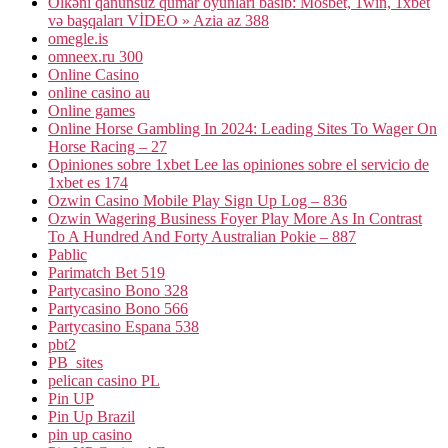
Ölkəni qanunsuz qumar oyunları basıb: Mosbet, 1win, 1xbet
və başqaları VİDEO » Azia az 388
omegle.is
omneex.ru 300
Online Casino
online casino au
Online games
Online Horse Gambling In 2024: Leading Sites To Wager On
Horse Racing – 27
Opiniones sobre 1xbet Lee las opiniones sobre el servicio de
1xbet es 174
Ozwin Casino Mobile Play Sign Up Log – 836
Ozwin Wagering Business Foyer Play More As In Contrast
To A Hundred And Forty Australian Pokie – 887
Pablic
Parimatch Bet 519
Partycasino Bono 328
Partycasino Bono 566
Partycasino Espana 538
pbt2
PB_sites
pelican casino PL
Pin UP
Pin Up Brazil
pin up casino