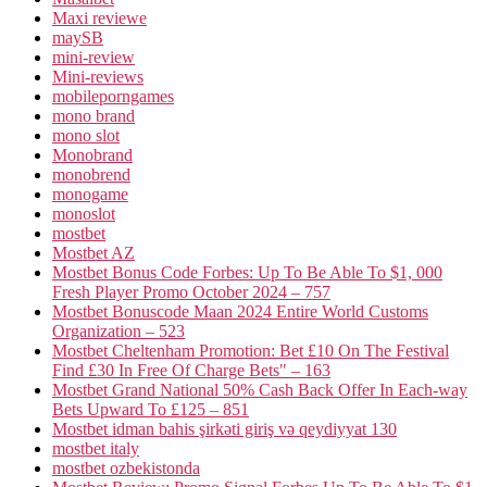
Maxi reviewe
maySB
mini-review
Mini-reviews
mobileporngames
mono brand
mono slot
Monobrand
monobrend
monogame
monoslot
mostbet
Mostbet AZ
Mostbet Bonus Code Forbes: Up To Be Able To $1, 000
Fresh Player Promo October 2024 – 757
Mostbet Bonuscode Maan 2024 Entire World Customs
Organization – 523
Mostbet Cheltenham Promotion: Bet £10 On The Festival
Find £30 In Free Of Charge Bets" – 163
Mostbet Grand National 50% Cash Back Offer In Each-way
Bets Upward To £125 – 851
Mostbet idman bahis şirkəti giriş və qeydiyyat 130
mostbet italy
mostbet ozbekistonda