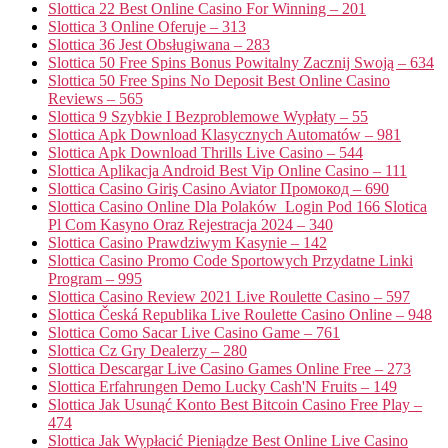
Slottica 22 Best Online Casino For Winning – 201
Slottica 3 Online Oferuje – 313
Slottica 36 Jest Obsługiwana – 283
Slottica 50 Free Spins Bonus Powitalny Zacznij Swoją – 634
Slottica 50 Free Spins No Deposit Best Online Casino
Reviews – 565
Slottica 9 Szybkie I Bezproblemowe Wypłaty – 55
Slottica Apk Download Klasycznych Automatów – 981
Slottica Apk Download Thrills Live Casino – 544
Slottica Aplikacja Android Best Vip Online Casino – 111
Slottica Casino Giriş Casino Aviator Промокод – 690
Slottica Casino Online Dla Polaków ️ Login Pod 166 Slotica
Pl Com Kasyno Oraz Rejestracja 2024 – 340
Slottica Casino Prawdziwym Kasynie – 142
Slottica Casino Promo Code Sportowych Przydatne Linki
Program – 995
Slottica Casino Review 2021 Live Roulette Casino – 597
Slottica Česká Republika Live Roulette Casino Online – 948
Slottica Como Sacar Live Casino Game – 761
Slottica Cz Gry Dealerzy – 280
Slottica Descargar Live Casino Games Online Free – 273
Slottica Erfahrungen Demo Lucky Cash'N Fruits – 149
Slottica Jak Usunąć Konto Best Bitcoin Casino Free Play –
474
Slottica Jak Wypłacić Pieniądze Best Online Live Casino