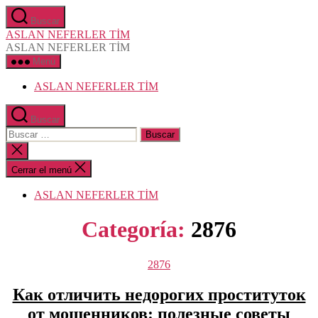
Saltar
Buscar
al
ASLAN NEFERLER TİM
contenido
ASLAN NEFERLER TİM
Menú
ASLAN NEFERLER TİM
Buscar
Buscar:
Cerrar
la
búsqueda
Cerrar el menú
ASLAN NEFERLER TİM
Categoría:
2876
Categorías
2876
Как отличить недорогих проституток
от мошенников: полезные советы