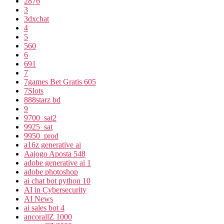
2876
3
3dxchat
4
5
560
6
691
7
7games Bet Gratis 605
7Slots
888starz bd
9
9700_sat2
9925_sat
9950_prod
a16z generative ai
Aajogo Aposta 548
adobe generative ai 1
adobe photoshop
ai chat bot python 10
AI in Cybersecurity
AI News
ai sales bot 4
ancorallZ 1000