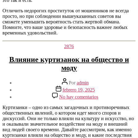
это так и есть.
Отличить недорогих проституток от мошенников не всегда
просто, но при соблюдении вышеуказанных советов вы
сможете уменьшить вероятность стать жертвой обмана.
Помните, что ваше здоровье и безопасность важнее любых
временных удовольствий.
Categorías
2876
Влияние куртизанок на общество и
моду
Autor
Por
admin
de
Fecha
febrero 19, 2025
la
de
en
No hay comentarios
entrada
la
Влияние
entrada
куртизанок
Куртизанки – одно из самых загадочных и противоречивых
на
общественных явлений, о котором идет много споров и
общество
дискуссий. Они не только влияли на культуру и искусство, но
и
и оказывали значительное воздействие на моду и внешний
моду
вид людей своего времени. Давайте рассмотрим, как именно
куртизанки влияли на общество и моду, и какие последствия