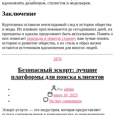
вдохновлять дизайнеров, стилистов и модельеров.
Заключение
Куртизанки оставили неизгладимый след в истории общества
и моды. Их влияние прослеживается до сегодняшних дней, их
принципы и идеалы продолжают быть актуальными. Память о
них помогает
переходи в тёмную сторону
нам лучше понять
историю и развитие общества, а их стиль и образ жизни
остаются источником вдохновения для многих людей.
Categorías
2876
Безопасный эскорт: лучшие
платформы для поиска клиентов
Autor
Por
admin
de
Fecha
enero 10, 2025
la
de
en
No hay comentarios
entrada
la
Безопасный
entrada
эскорт:
Эскорт-услуги — это индустрия, которая предоставляет
лучшие
услуги сопровождения и компаньонства за определенную