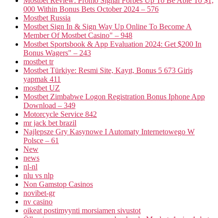
Mostbet Review: Promo Signal Forbes Up To Be Able To $1,
000 Within Bonus Bets October 2024 – 576
Mostbet Russia
Mostbet Sign In & Sign Way Up Online To Become A
Member Of Mostbet Casino" – 948
Mostbet Sportsbook & App Evaluation 2024: Get $200 In
Bonus Wagers" – 243
mostbet tr
Mostbet Türkiye: Resmi Site, Kayıt, Bonus 5 673 Giriş
yapmak 411
mostbet UZ
Mostbet Zimbabwe Logon Registration Bonus Iphone App
Download – 349
Motorcycle Service 842
mr jack bet brazil
Najlepsze Gry Kasynowe I Automaty Internetowego W
Polsce – 61
New
news
nl-nl
nlu vs nlp
Non Gamstop Casinos
novibet-gr
nv casino
oikeat postimyynti morsiamen sivustot