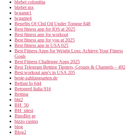
bbrbet colombia
bbrbet mx
bcgame1
bcgame4
Benefits Of Cbd Oil Under Tongue 848
Best fitness app for IOS at 2025
Best fitness app for workout
Best fitness app for you at 2025
Best fitness app in USA 025
Best Fitness Apps for Weight Loss: Achieve Your Fitness
Goals
Best Fitness Challenge Apps 2025
Best Telegram Betting Tipsters, Groups & Channels – 492
Best workout app's in USA 205
beste-zahlungsarten.de
Betfast Io 644
Betonred Italia 916
Betting
bht2
BH_50
BH_sitesi
BinoBet gr
bizzo casino
blog
Blog2