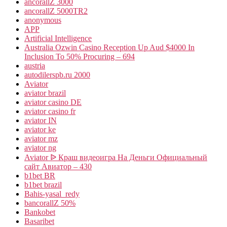
ancorallZ 3000
ancorallZ 5000TR2
anonymous
APP
Artificial Intelligence
Australia Ozwin Casino Reception Up Aud $4000 In
Inclusion To 50% Procuring – 694
austria
autodilerspb.ru 2000
Aviator
aviator brazil
aviator casino DE
aviator casino fr
aviator IN
aviator ke
aviator mz
aviator ng
Aviator ᐉ Краш видеоигра На Деньги Официальный
сайт Авиатор – 430
b1bet BR
b1bet brazil
Bahis-yasal_redy
bancorallZ 50%
Bankobet
Basaribet