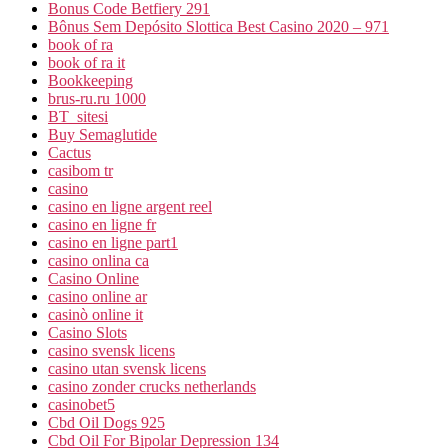
Bonus Code Betfiery 291
Bônus Sem Depósito Slottica Best Casino 2020 – 971
book of ra
book of ra it
Bookkeeping
brus-ru.ru 1000
BT_sitesi
Buy Semaglutide
Cactus
casibom tr
casino
casino en ligne argent reel
casino en ligne fr
casino en ligne part1
casino onlina ca
Casino Online
casino online ar
casinò online it
Casino Slots
casino svensk licens
casino utan svensk licens
casino zonder crucks netherlands
casinobet5
Cbd Oil Dogs 925
Cbd Oil For Bipolar Depression 134