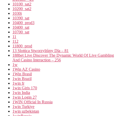
10100_sat2
10200_sat2
1030i
10390_sat
10400_prod3
10400_sat
10700_sat
11
112
11800_prod
13 Slottica Stworzyliśmy Dla – 81
188bet Live Discover The Dynamic World Of Live Gambling
And Casino Interaction – 256
1w
1Win AZ Casino
1Win Brasil
1win Brazil
1win fr
1win Giris 170
1win India
1win Login 27
1WIN Official In Russia
1win Turkiye
1win uzbekistan
1winRussia