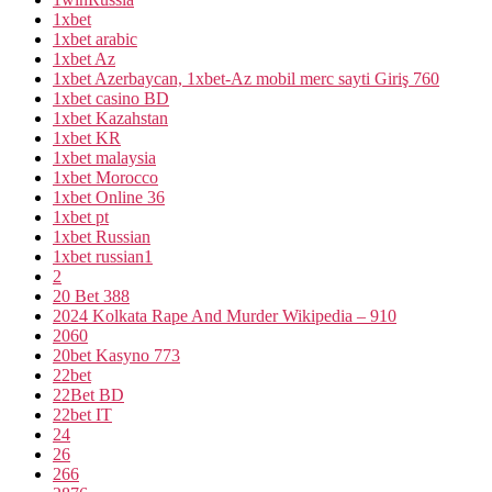
1xbet
1xbet arabic
1xbet Az
1xbet Azerbaycan, 1xbet-Az mobil merc sayti Giriş 760
1xbet casino BD
1xbet Kazahstan
1xbet KR
1xbet malaysia
1xbet Morocco
1xbet Online 36
1xbet pt
1xbet Russian
1xbet russian1
2
20 Bet 388
2024 Kolkata Rape And Murder Wikipedia – 910
2060
20bet Kasyno 773
22bet
22Bet BD
22bet IT
24
26
266