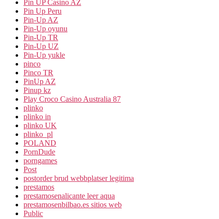
Pin UP Casino AZ
Pin Up Peru
Pin-Up AZ
Pin-Up oyunu
Pin-Up TR
Pin-Up UZ
Pin-Up yukle
pinco
Pinco TR
PinUp AZ
Pinup kz
Play Croco Casino Australia 87
plinko
plinko in
plinko UK
plinko_pl
POLAND
PornDude
porngames
Post
postorder brud webbplatser legitima
prestamos
prestamosenalicante leer aqua
prestamosenbilbao.es sitios web
Public