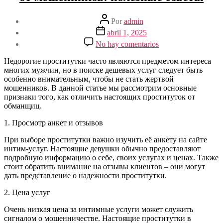
Autor
Por
admin
de
Fecha
abril 1, 2025
la
de
en
No hay comentarios
entrada
la
Как
entrada
отличить
Недорогие проститутки часто являются предметом интереса
недорогих
многих мужчин, но в поиске дешевых услуг следует быть
проституток
особенно внимательным, чтобы не стать жертвой
от
мошенников. В данной статье мы рассмотрим основные
мошенников:
признаки того, как отличить настоящих проституток от
полезные
обманщиц.
советы
1. Просмотр анкет и отзывов
При выборе проститутки важно изучить её анкету на сайте
интим-услуг. Настоящие девушки обычно предоставляют
подробную информацию о себе, своих услугах и ценах. Также
стоит обратить внимание на отзывы клиентов – они могут
дать представление о надежности проститутки.
2. Цена услуг
Очень низкая цена за интимные услуги может служить
сигналом о мошенничестве. Настоящие проститутки в