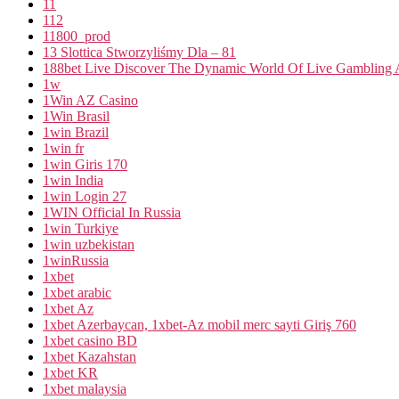
11
112
11800_prod
13 Slottica Stworzyliśmy Dla – 81
188bet Live Discover The Dynamic World Of Live Gambling A
1w
1Win AZ Casino
1Win Brasil
1win Brazil
1win fr
1win Giris 170
1win India
1win Login 27
1WIN Official In Russia
1win Turkiye
1win uzbekistan
1winRussia
1xbet
1xbet arabic
1xbet Az
1xbet Azerbaycan, 1xbet-Az mobil merc sayti Giriş 760
1xbet casino BD
1xbet Kazahstan
1xbet KR
1xbet malaysia