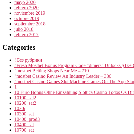
mayo 2020
febrero 2020
noviembre 2019
octubre 2019
septiembre 2018
julio 2018
febrero 2017
Categories
! Без рубрики
"Fresh Mostbet Bonus Program Code "dimers" Unlocks $1k+ 
"mostbet Betting Shops Near Me – 710
"mostbet Casino Review An Industry Leader – 386
"‎mostbet Casino Games Slot Machine Games On The App Stor
1
10 Euro Bonus Ohne Einzahlung Slottica Casino Todos Os Dire
10100_sat2
10200_sat2
1030i
10390_sat
10400_prod3
10400_sat
10700_sat