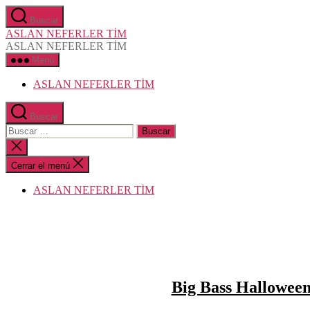
Saltar
Buscar
al
ASLAN NEFERLER TİM
contenido
ASLAN NEFERLER TİM
Menú
ASLAN NEFERLER TİM
Buscar
Buscar:
Cerrar
la
búsqueda
Cerrar el menú
ASLAN NEFERLER TİM
Big Bass Hallowee