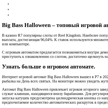
Big Bass Halloween – топовый игровой а
В казино R7 популярны слоты от Reel Kingdom. Наиболее популя
выплата, достигающая 96,04%. К ставок используются множите
или компьютере.
С игровым автоматом предлагается познакомиться внутри демо
приступить к ознакомлению со слотом, достаточно щелкнуть н
Узнать больше о игровом автомате.
Интернет игровой автомат Big Bass Halloween вышел в Р7 в 20
рыбалка на День всех святых. На мониторе можно увидеть жут
Автомат Big Bass Halloween привлекает игроков игорного зав
служат клавиши, находящиеся внизу барабанами. Для регулиров
запуска катушек предусмотрена цилиндрическая кнопка со нап
предпочитаемое количество автоматических раскруток в предела