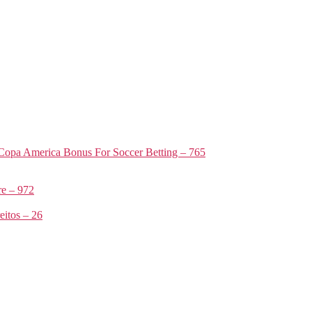
Copa America Bonus For Soccer Betting – 765
e – 972
itos – 26