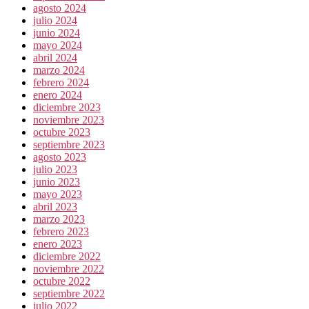
agosto 2024
julio 2024
junio 2024
mayo 2024
abril 2024
marzo 2024
febrero 2024
enero 2024
diciembre 2023
noviembre 2023
octubre 2023
septiembre 2023
agosto 2023
julio 2023
junio 2023
mayo 2023
abril 2023
marzo 2023
febrero 2023
enero 2023
diciembre 2022
noviembre 2022
octubre 2022
septiembre 2022
julio 2022