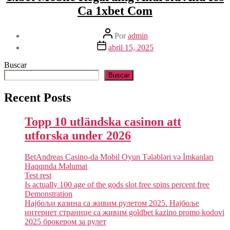
Ca 1xbet Com
Autor
Por
admin
de
Fecha
abril 15, 2025
la
de
entrada
la
Buscar
entrada
Buscar
Recent Posts
Topp 10 utländska casinon att
utforska under 2026
BetAndreas Casino-da Mobil Oyun Tələbləri və İmkanları
Haqqında Məlumat
Test rest
Is actually 100 age of the gods slot free spins percent free
Demonstration
Најбољи казина са живим рулетом 2025. Најбоље
интернет странице са живим goldbet kazino promo kodovi
2025 брокером за рулет