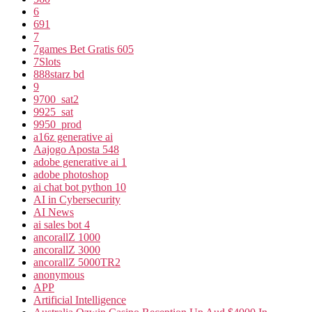
6
691
7
7games Bet Gratis 605
7Slots
888starz bd
9
9700_sat2
9925_sat
9950_prod
a16z generative ai
Aajogo Aposta 548
adobe generative ai 1
adobe photoshop
ai chat bot python 10
AI in Cybersecurity
AI News
ai sales bot 4
ancorallZ 1000
ancorallZ 3000
ancorallZ 5000TR2
anonymous
APP
Artificial Intelligence