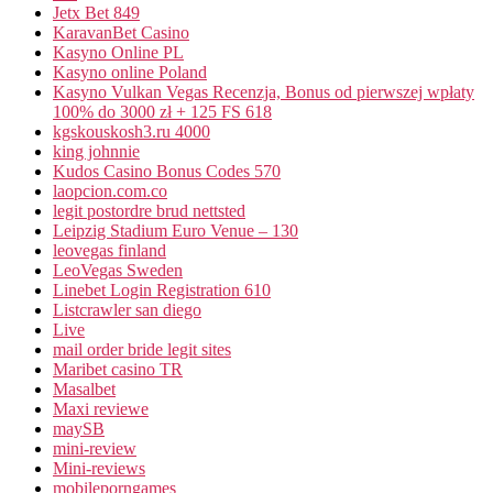
Jetx Bet 849
KaravanBet Casino
Kasyno Online PL
Kasyno online Poland
Kasyno Vulkan Vegas Recenzja, Bonus od pierwszej wpłaty
100% do 3000 zł + 125 FS 618
kgskouskosh3.ru 4000
king johnnie
Kudos Casino Bonus Codes 570
laopcion.com.co
legit postordre brud nettsted
Leipzig Stadium Euro Venue – 130
leovegas finland
LeoVegas Sweden
Linebet Login Registration 610
Listcrawler san diego
Live
mail order bride legit sites
Maribet casino TR
Masalbet
Maxi reviewe
maySB
mini-review
Mini-reviews
mobileporngames