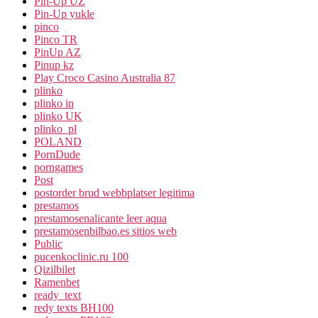
Pin-Up UZ
Pin-Up yukle
pinco
Pinco TR
PinUp AZ
Pinup kz
Play Croco Casino Australia 87
plinko
plinko in
plinko UK
plinko_pl
POLAND
PornDude
porngames
Post
postorder brud webbplatser legitima
prestamos
prestamosenalicante leer aqua
prestamosenbilbao.es sitios web
Public
pucenkoclinic.ru 100
Qizilbilet
Ramenbet
ready_text
redy texts BH100