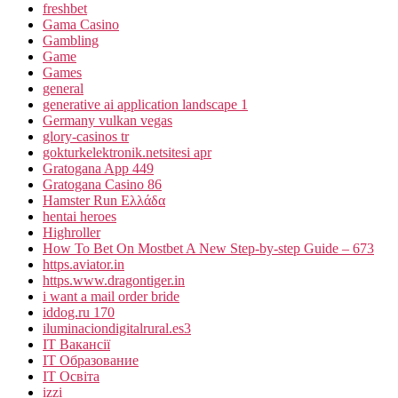
freshbet
Gama Casino
Gambling
Game
Games
general
generative ai application landscape 1
Germany vulkan vegas
glory-casinos tr
gokturkelektronik.netsitesi apr
Gratogana App 449
Gratogana Casino 86
Hamster Run Ελλάδα
hentai heroes
Highroller
How To Bet On Mostbet A New Step-by-step Guide – 673
https.aviator.in
https.www.dragontiger.in
i want a mail order bride
iddog.ru 170
iluminaciondigitalrural.es3
IT Вакансії
IT Образование
IT Освіта
izzi