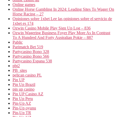
Online games
Online Horse Gambling In 2024: Leading Sites To Wager On
Horse Racing – 27
Opiniones sobre 1xbet Lee las opiniones sobre el servicio de
1xbet es 174
Ozwin Casino Mobile Play Sign Up Log – 836
Ozwin Wagering Business Foyer Play More As In Contrast
To A Hundred And Forty Australian Pokie – 887
Pablic
Parimatch Bet 519
Partycasino Bono 328
Partycasino Bono 566
Partycasino Espana 538
pbt2
PB_sites
pelican casino PL
Pin UP
Pin Up Brazil
pin up casino
Pin UP Casino AZ
Pin Up Peru
Pin-Up AZ
Pin-Up oyunu
Pin-Up TR