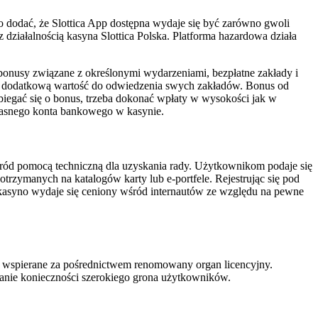
o dodać, że Slottica App dostępna wydaje się być zarówno gwoli
 działalnością kasyna Slottica Polska. Platforma hazardowa działa
bonusy związane z określonymi wydarzeniami, bezpłatne zakłady i
dać dodatkową wartość do odwiedzenia swych zakładów. Bonus od
iegać się o bonus, trzeba dokonać wpłaty w wysokości jak w
łasnego konta bankowego w kasynie.
pośród pomocą techniczną dla uzyskania rady. Użytkownikom podaje się
trzymanych na katalogów karty lub e-portfele. Rejestrując się pod
a kasyno wydaje się ceniony wśród internautów ze względu na pewne
ry wspierane za pośrednictwem renomowany organ licencyjny.
anie konieczności szerokiego grona użytkowników.