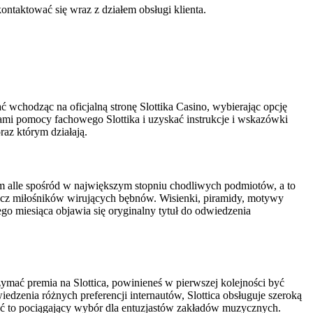
ontaktować się wraz z działem obsługi klienta.
 wchodząc na oficjalną stronę Slottika Casino, wybierając opcję
ami pomocy fachowego Slottika i uzyskać instrukcje i wskazówki
raz którym działają.
em alle spośród w największym stopniu chodliwych podmiotów, a to
zecz miłośników wirujących bębnów. Wisienki, piramidy, motywy
go miesiąca objawia się oryginalny tytuł do odwiedzenia
zymać premia na Slottica, powinieneś w pierwszej kolejności być
dzenia różnych preferencji internautów, Slottica obsługuje szeroką
być to pociągający wybór dla entuzjastów zakładów muzycznych.