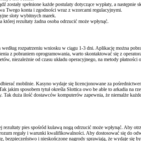
ź zostały spełnione każde postulaty dotyczące wypłaty, a następnie sk
wa Twego konta i zgodności wraz z wzorcami regulacyjnymi.
yjne sloty wybitnych marek.
a której rezultaty żadna osoba odrzucić może wpłynąć.
według rozpatrzeniu wniosku w ciągu 1-3 dni. Aplikację można pobrać
ienia z pobraniem oprogramowania, warto skontaktować się z operator
tów, niezależnie od czasu układu operacyjnego, na metody płatności o
 odbierać mobilnie. Kasyno wydaje się licencjonowane za pośrednictw
k jakim sposobem tytuł określa Slottica owo be able to arkadia na r
aty. Tak duża ilość dostawców komputerów zapewnia, że niemalże każde
ej rezultaty pies spośród kulawą nogą odrzucić może wpłynąć. Aby otr
zum reguły i warunki kwalifikowalności. Aby dostosować się do odwie
tę, bezpieczeństwo i nieskończone nagrody sprawiają, że wydaje się 