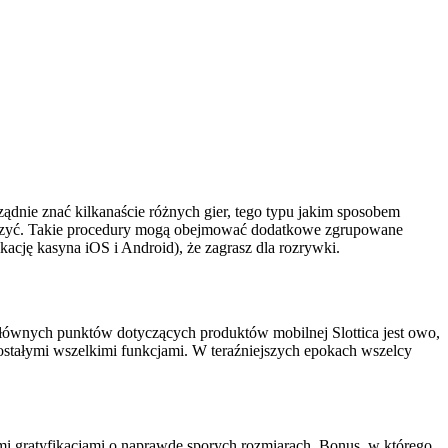
ądnie znać kilkanaście różnych gier, tego typu jakim sposobem
zdarzyć. Takie procedury mogą obejmować dodatkowe zgrupowane
ację kasyna iOS i Android), że zagrasz dla rozrywki.
łównych punktów dotyczących produktów mobilnej Slottica jest owo,
zostałymi wszelkimi funkcjami. W teraźniejszych epokach wszelcy
mi gratyfikacjami o naprawdę sporych rozmiarach. Bonus, w którego