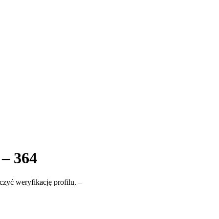
 – 364
yć weryfikację profilu. –