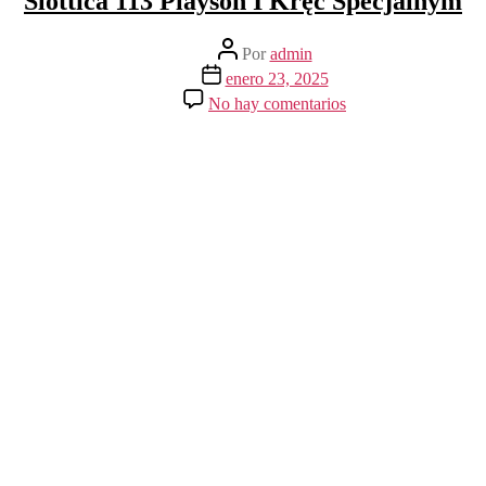
Slottica 113 Playson I Kręć Specjalnym
Autor
Por
admin
de
Fecha
enero 23, 2025
la
de
en
No hay comentarios
entrada
la
Slottica
entrada
113
Playson
I
Kręć
Specjalnym