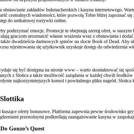
ia obstawianie zakładów bukmacherskich i kasyna internetowego. Wart
rść centralnych wiadomości, które pozwolą Tobie bliżej zapoznać się z
stęp do unikatowej rozrywki online.
by podtrzymać emocje. Promocje te obejmują szereg ofert, w naszym 
zwalają graczom urozmaicić własne wrażenia wraz z obstawiania i do
 także dwadzieścia darmowych spinów na slocie Book of Dead. Aby ub
esu rejestrowania się użytkownik uzyskuje dostęp do odwiedzenia w
ci wydaje się być dostępna na stronie www – warto skontaktować się s
nych z Slotica a także możliwość zażądania w każdej chwili środków o
edynie najkorzystniejszych konsol i powitalnego pliku nagród. Slotic
Slottika
ci i kuszące oferty bonusowe. Platforma zapewnia pewne środowisko g
ządzeniami przenośnymi podkreślają zaangażowanie kasyna w zaspokaj
Do Gonzo’s Quest