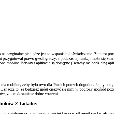
na oryginalne pieniądze jest to wspaniałe doświadczenie. Zamiast porz
ai przygotował prawo gwoli graczy, a podczas tej funkcji może się 
na mobilna Betway i aplikacje są dostępne (Betway ma oddzielną aplik
enia mobilne, żeby było owo dla Twoich potrzeb dogodne. Jednym z g
 Oznacza to, że będziesz mógł cieszyć się nimi w podróży spośród po
ów, zatem dostaniesz dobre wrażenia.
dników Z Lokalny
nicy hazardowe raz zbyt razem częściej kuszą użytkowników bezpłatny