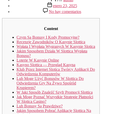
de
Fecha
enero 23, 2025
la
de
en
No hay comentarios
entrada
la
Kasyno
entrada
Online
Slottica
Pulą
Content
Nagród
Czym Są Bonusy I Kody Promocyjne?
Recenzje Zawodników O Kasynie Slottica
Wpłata I Wypłata Wygranych W Kasynie Slotica
Jakim Sposobem Działa W Slottica Wypłata
Bonusu?
Loterie W Kasynie Online
Kasyno Slottica — Przegląd Kasyna
Klub Przez Internet Slotica Twórcy Aplikacji Do
Odwiedzenia Komputerów
Lub Mogę Użyć Bonusów W Slottica Do
Odwiedzenia Gry Na Żywo Spośród
Krupierem?
W Jaki Sposób Znaleźć Szyfr Promocji Slottica
Jak Mogę Poznać Wszystkie Strategie Płatności
W Slotica Casino?
Lub Bonusy Są Prawdziwe?
Jakim Sposobem Pobrać Aplikację Slottica Na