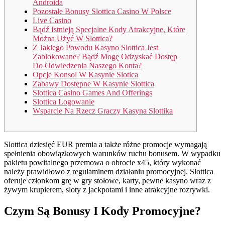
Androida
Pozostałe Bonusy Slottica Casino W Polsce
Live Casino
Bądź Istnieją Specjalne Kody Atrakcyjne, Które
Można Użyć W Slottica?
Z Jakiego Powodu Kasyno Slottica Jest
Zablokowane? Bądź Mogę Odzyskać Dostęp
Do Odwiedzenia Naszego Konta?
Opcje Konsol W Kasynie Slotica
Zabawy Dostępne W Kasynie Slottica
Slottica Casino Games And Offerings
Slottica Logowanie
Wsparcie Na Rzecz Graczy Kasyna Slottika
Slottica dziesięć EUR premia a także różne promocje wymagają
spełnienia obowiązkowych warunków ruchu bonusem. W wypadku
pakietu powitalnego przemowa o obrocie x45, który wykonać
należy prawidłowo z regulaminem działaniu promocyjnej. Slottica
oferuje członkom grę w gry stołowe, karty, pewne kasyno wraz z
żywym krupierem, sloty z jackpotami i inne atrakcyjne rozrywki.
Czym Są Bonusy I Kody Promocyjne?