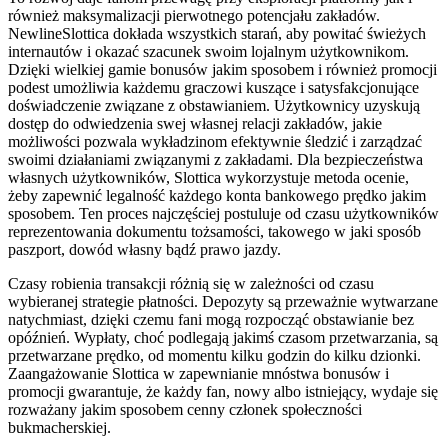
również maksymalizacji pierwotnego potencjału zakładów.
NewlineSlottica dokłada wszystkich starań, aby powitać świeżych
internautów i okazać szacunek swoim lojalnym użytkownikom.
Dzięki wielkiej gamie bonusów jakim sposobem i również promocji
podest umożliwia każdemu graczowi kuszące i satysfakcjonujące
doświadczenie związane z obstawianiem. Użytkownicy uzyskują
dostęp do odwiedzenia swej własnej relacji zakładów, jakie
możliwości pozwala wykładzinom efektywnie śledzić i zarządzać
swoimi działaniami związanymi z zakładami. Dla bezpieczeństwa
własnych użytkowników, Slottica wykorzystuje metoda ocenie,
żeby zapewnić legalność każdego konta bankowego prędko jakim
sposobem. Ten proces najczęściej postuluje od czasu użytkowników
reprezentowania dokumentu tożsamości, takowego w jaki sposób
paszport, dowód własny bądź prawo jazdy.
Czasy robienia transakcji różnią się w zależności od czasu
wybieranej strategie płatności. Depozyty są przeważnie wytwarzane
natychmiast, dzięki czemu fani mogą rozpocząć obstawianie bez
opóźnień. Wypłaty, choć podlegają jakimś czasom przetwarzania, są
przetwarzane prędko, od momentu kilku godzin do kilku dzionki.
Zaangażowanie Slottica w zapewnianie mnóstwa bonusów i
promocji gwarantuje, że każdy fan, nowy albo istniejący, wydaje się
rozważany jakim sposobem cenny członek społeczności
bukmacherskiej.