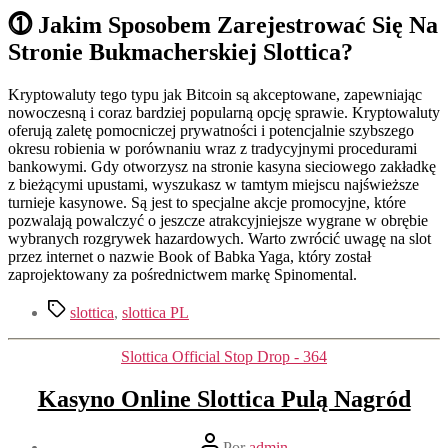
⓵ Jakim Sposobem Zarejestrować Się Na
Stronie Bukmacherskiej Slottica?
Kryptowaluty tego typu jak Bitcoin są akceptowane, zapewniając
nowoczesną i coraz bardziej popularną opcję sprawie. Kryptowaluty
oferują zaletę pomocniczej prywatności i potencjalnie szybszego
okresu robienia w porównaniu wraz z tradycyjnymi procedurami
bankowymi. Gdy otworzysz na stronie kasyna sieciowego zakładkę
z bieżącymi upustami, wyszukasz w tamtym miejscu najświeższe
turnieje kasynowe. Są jest to specjalne akcje promocyjne, które
pozwalają powalczyć o jeszcze atrakcyjniejsze wygrane w obrębie
wybranych rozgrywek hazardowych. Warto zwrócić uwagę na slot
przez internet o nazwie Book of Babka Yaga, który został
zaprojektowany za pośrednictwem markę Spinomental.
Etiquetas
slottica
,
slottica PL
Categorías
Slottica Official Stop Drop - 364
Kasyno Online Slottica Pulą Nagród
Autor
Por
admin