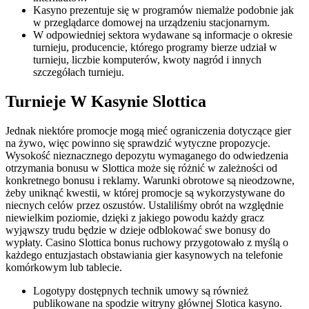
Kasyno prezentuje się w programów niemalże podobnie jak
w przeglądarce domowej na urządzeniu stacjonarnym.
W odpowiedniej sektora wydawane są informacje o okresie
turnieju, producencie, którego programy bierze udział w
turnieju, liczbie komputerów, kwoty nagród i innych
szczegółach turnieju.
Turnieje W Kasynie Slottica
Jednak niektóre promocje mogą mieć ograniczenia dotyczące gier
na żywo, więc powinno się sprawdzić wytyczne propozycje.
Wysokość nieznacznego depozytu wymaganego do odwiedzenia
otrzymania bonusu w Slottica może się różnić w zależności od
konkretnego bonusu i reklamy. Warunki obrotowe są nieodzowne,
żeby uniknąć kwestii, w której promocje są wykorzystywane do
niecnych celów przez oszustów. Ustaliliśmy obrót na względnie
niewielkim poziomie, dzięki z jakiego powodu każdy gracz
wyjąwszy trudu będzie w dzieje odblokować swe bonusy do
wypłaty. Casino Slottica bonus ruchowy przygotowało z myślą o
każdego entuzjastach obstawiania gier kasynowych na telefonie
komórkowym lub tablecie.
Logotypy dostępnych technik umowy są również
publikowane na spodzie witryny głównej Slotica kasyno.