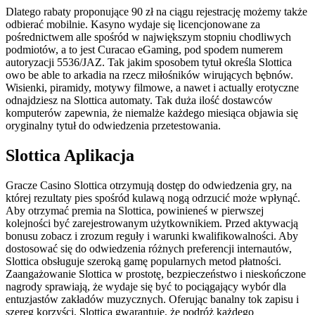
Dlatego rabaty proponujące 90 zł na ciągu rejestrację możemy także
odbierać mobilnie. Kasyno wydaje się licencjonowane za
pośrednictwem alle spośród w największym stopniu chodliwych
podmiotów, a to jest Curacao eGaming, pod spodem numerem
autoryzacji 5536/JAZ. Tak jakim sposobem tytuł określa Slottica
owo be able to arkadia na rzecz miłośników wirujących bębnów.
Wisienki, piramidy, motywy filmowe, a nawet i actually erotyczne
odnajdziesz na Slottica automaty. Tak duża ilość dostawców
komputerów zapewnia, że niemalże każdego miesiąca objawia się
oryginalny tytuł do odwiedzenia przetestowania.
Slottica Aplikacja
Gracze Casino Slottica otrzymują dostęp do odwiedzenia gry, na
której rezultaty pies spośród kulawą nogą odrzucić może wpłynąć.
Aby otrzymać premia na Slottica, powinieneś w pierwszej
kolejności być zarejestrowanym użytkownikiem. Przed aktywacją
bonusu zobacz i zrozum reguły i warunki kwalifikowalności. Aby
dostosować się do odwiedzenia różnych preferencji internautów,
Slottica obsługuje szeroką gamę popularnych metod płatności.
Zaangażowanie Slottica w prostotę, bezpieczeństwo i nieskończone
nagrody sprawiają, że wydaje się być to pociągający wybór dla
entuzjastów zakładów muzycznych. Oferując banalny tok zapisu i
szereg korzyści, Slottica gwarantuje, że podróż każdego