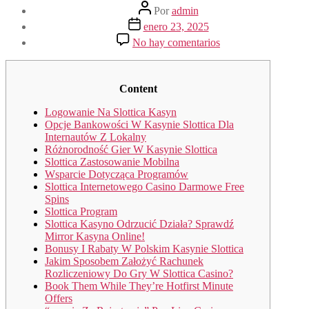
Autor
Por
admin
de
Fecha
enero 23, 2025
la
de
en
No hay comentarios
entrada
la
Slottica
entrada
113
Playson
I
Content
Kręć
Logowanie Na Slottica Kasyn
Specjalnym
Opcje Bankowości W Kasynie Slottica Dla
Internautów Z Lokalny
Różnorodność Gier W Kasynie Slottica
Slottica Zastosowanie Mobilna
Wsparcie Dotycząca Programów
Slottica Internetowego Casino Darmowe Free
Spins
Slottica Program
Slottica Kasyno Odrzucić Działa? Sprawdź
Mirror Kasyna Online!
Bonusy I Rabaty W Polskim Kasynie Slottica
Jakim Sposobem Założyć Rachunek
Rozliczeniowy Do Gry W Slottica Casino?
Book Them While They’re Hotfirst Minute
Offers