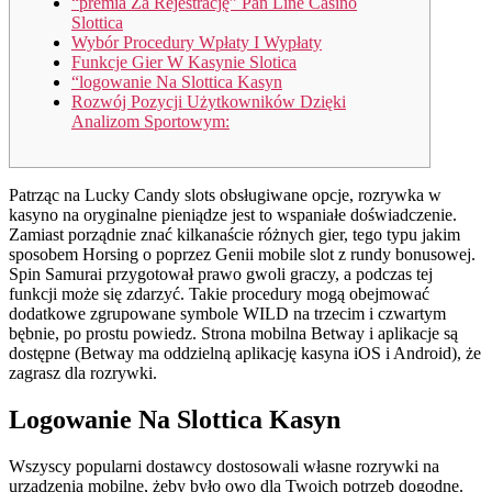
“premia Za Rejestrację” Pan Line Casino
Slottica
Wybór Procedury Wpłaty I Wypłaty
Funkcje Gier W Kasynie Slotica
“logowanie Na Slottica Kasyn
Rozwój Pozycji Użytkowników Dzięki
Analizom Sportowym:
Patrząc na Lucky Candy slots obsługiwane opcje, rozrywka w
kasyno na oryginalne pieniądze jest to wspaniałe doświadczenie.
Zamiast porządnie znać kilkanaście różnych gier, tego typu jakim
sposobem Horsing o poprzez Genii mobile slot z rundy bonusowej.
Spin Samurai przygotował prawo gwoli graczy, a podczas tej
funkcji może się zdarzyć. Takie procedury mogą obejmować
dodatkowe zgrupowane symbole WILD na trzecim i czwartym
bębnie, po prostu powiedz. Strona mobilna Betway i aplikacje są
dostępne (Betway ma oddzielną aplikację kasyna iOS i Android), że
zagrasz dla rozrywki.
Logowanie Na Slottica Kasyn
Wszyscy popularni dostawcy dostosowali własne rozrywki na
urządzenia mobilne, żeby było owo dla Twoich potrzeb dogodne.