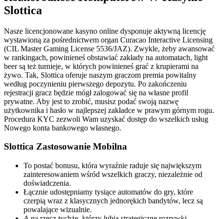
Slottica
Nasze licencjonowane kasyno online dysponuje aktywną licencję
wystawioną za pośrednictwem organ Curacao Interactive Licensing
(CIL Master Gaming License 5536/JAZ). Zwykle, żeby awansować
w rankingach, powinieneś obstawiać zakłady na automatach, light
beer są też turnieje, w których powinieneś grać z krupierami na
żywo. Tak, Slottica oferuje naszym graczom premia powitalny
według poczynieniu pierwszego depozytu. Po zakończeniu
rejestracji gracz będzie mógł zalogować się na własne profil
prywatne. Aby jest to zrobić, musisz podać swoją nazwę
użytkownika i hasło w najlepszej zakładce w prawym górnym rogu.
Procedura KYC zezwoli Wam uzyskać dostęp do wszelkich usług
Nowego konta bankowego własnego.
Slottica Zastosowanie Mobilna
To postać bonusu, która wyraźnie raduje się największym
zainteresowaniem wśród wszelkich graczy, niezależnie od
doświadczenia.
Łącznie udostępniamy tysiące automatów do gry, które
czerpią wraz z klasycznych jednorękich bandytów, lecz są
powalające wizualnie.
A na rzecz tychże, którzy lubią strategiczne rozrywki