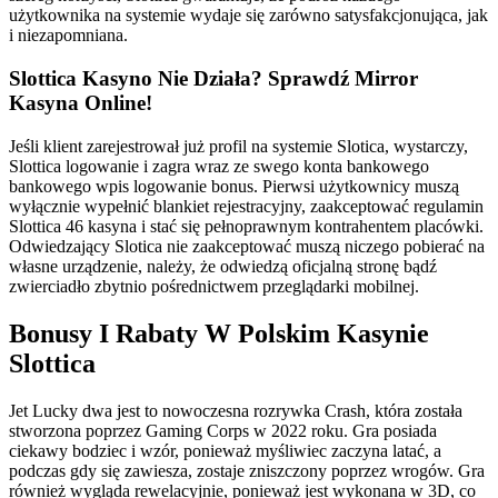
użytkownika na systemie wydaje się zarówno satysfakcjonująca, jak
i niezapomniana.
Slottica Kasyno Nie Działa? Sprawdź Mirror
Kasyna Online!
Jeśli klient zarejestrował już profil na systemie Slotica, wystarczy,
Slottica logowanie i zagra wraz ze swego konta bankowego
bankowego wpis logowanie bonus. Pierwsi użytkownicy muszą
wyłącznie wypełnić blankiet rejestracyjny, zaakceptować regulamin
Slottica 46 kasyna i stać się pełnoprawnym kontrahentem placówki.
Odwiedzający Slotica nie zaakceptować muszą niczego pobierać na
własne urządzenie, należy, że odwiedzą oficjalną stronę bądź
zwierciadło zbytnio pośrednictwem przeglądarki mobilnej.
Bonusy I Rabaty W Polskim Kasynie
Slottica
Jet Lucky dwa jest to nowoczesna rozrywka Crash, która została
stworzona poprzez Gaming Corps w 2022 roku. Gra posiada
ciekawy bodziec i wzór, ponieważ myśliwiec zaczyna latać, a
podczas gdy się zawiesza, zostaje zniszczony poprzez wrogów. Gra
również wygląda rewelacyjnie, ponieważ jest wykonana w 3D, co