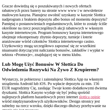
Gracze dowiedzą się o poszukiwanych i nowych ofertach
rabatowych przez banery na stronie www www i w newsletterze
mailowym kasyna. Planujesz uwolnić uzyskany w kasynie Slottica
nadprogram z brakiem depozytu albo bonus od momentu depozytu?
Pamiętaj o postanowieniach regulaminowych, które to zostały ściśle
określone na rzecz poszczególnych akcji rabatowych w własnym
kasynie internetowym. Program bonusowy kasyna internetowego
obejmuje rekompensaty zbytnio depozyty, turnieje i loterie
aranżowane wśród członków Slottica internetowego casino.
Użytkownicy mogą szczegółowo zapoznać się ze wszelkimi
niuansami dotyczącymi naliczania bonusów, zakładów i wypłat w
sektora «Promocje», znajdującej się w menu klubu.
Lub Mogę Użyć Bonusów W Slottica Do
Odwiedzenia Rozrywki Na Żywo Z Krupierem?
Wystarczy, że pobierzesz i zainstalujesz Slottica App na własnym
urządzeniu Android lub iOS. Po wpłacie depozytu za min. 156
EUR nagrodzimy Cię, zasilając Twoje konto dodatkowymi dwiema
dyszkami. Slottica Kasyno wydaje się być jedną spośród
najlepszych platform hazardowych przez internet
slottica opinie
wśród międzynarodowych użytkowników. Design stronicy jest
subtelny na rzecz wzroku, dzięki dlaczego dłuższy przebywanie na