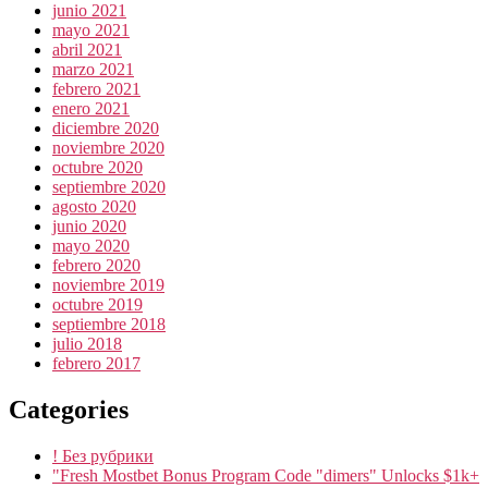
junio 2021
mayo 2021
abril 2021
marzo 2021
febrero 2021
enero 2021
diciembre 2020
noviembre 2020
octubre 2020
septiembre 2020
agosto 2020
junio 2020
mayo 2020
febrero 2020
noviembre 2019
octubre 2019
septiembre 2018
julio 2018
febrero 2017
Categories
! Без рубрики
"Fresh Mostbet Bonus Program Code "dimers" Unlocks $1k+