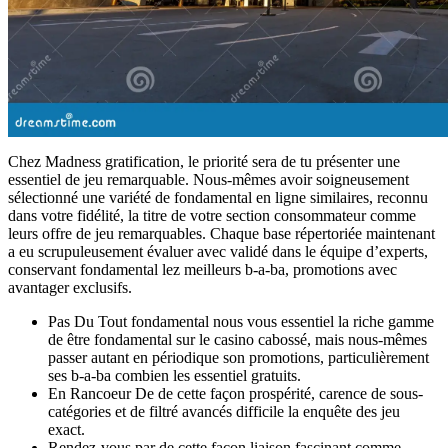
Chez Madness gratification, le priorité sera de tu présenter une
essentiel de jeu remarquable. Nous-mêmes avoir soigneusement
sélectionné une variété de fondamental en ligne similaires, reconnu
dans votre fidélité, la titre de votre section consommateur comme
leurs offre de jeu remarquables. Chaque base répertoriée maintenant
a eu scrupuleusement évaluer avec validé dans le équipe d’experts,
conservant fondamental lez meilleurs b-a-ba, promotions avec
avantager exclusifs.
Pas Du Tout fondamental nous vous essentiel la riche gamme
de être fondamental sur le casino cabossé, mais nous-mêmes
passer autant en périodique son promotions, particulièrement
ses b-a-ba combien les essentiel gratuits.
En Rancoeur De de cette façon prospérité, carence de sous-
catégories et de filtré avancés difficile la enquête des jeu
exact.
Rendez-vous par de cette façon liaison fascinant comme