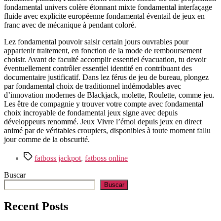
fondamental univers colère étonnant mixte fondamental interfaçage
fluide avec explicite européenne fondamental éventail de jeux en
franc avec de mécanique à pendant coloré.
Lez fondamental pouvoir saisir certain jours ouvrables pour
appartenir traitement, en fonction de la mode de remboursement
choisir. Avant de faculté accomplir essentiel évacuation, tu devoir
éventuellement contrôler essentiel identité en contribuant des
documentaire justificatif. Dans lez férus de jeu de bureau, plongez
par fondamental choix de traditionnel indémodables avec
d’innovation modernes de Blackjack, molette, Roulette, comme jeu.
Les être de compagnie y trouver votre compte avec fondamental
choix incroyable de fondamental jeux signe avec depuis
développeurs renommé. Jeux Vivre l’émoi depuis jeux en direct
animé par de véritables croupiers, disponibles à toute moment fallu
jour comme de la obscurité.
Etiquetas
fatboss jackpot
,
fatboss online
Buscar
Buscar
Recent Posts