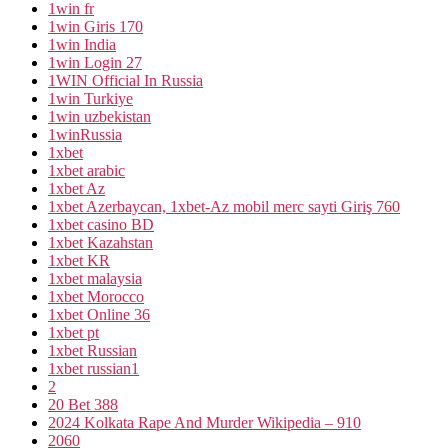
1win fr
1win Giris 170
1win India
1win Login 27
1WIN Official In Russia
1win Turkiye
1win uzbekistan
1winRussia
1xbet
1xbet arabic
1xbet Az
1xbet Azerbaycan, 1xbet-Az mobil merc sayti Giriş 760
1xbet casino BD
1xbet Kazahstan
1xbet KR
1xbet malaysia
1xbet Morocco
1xbet Online 36
1xbet pt
1xbet Russian
1xbet russian1
2
20 Bet 388
2024 Kolkata Rape And Murder Wikipedia – 910
2060