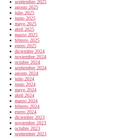
septiembre 2025
agosto 2025
julio 2025
junio 2025
mayo 2025
abril 2025
marzo 2025
febrero 2025
enero 2025
diciembre 2024
noviembre 2024
octubre 2024
septiembre 2024
agosto 2024
julio 2024
junio 2024
mayo 2024
abril 2024
marzo 2024
febrero 2024
enero 2024
diciembre 2023
noviembre 2023
octubre 2023
septiembre 2023