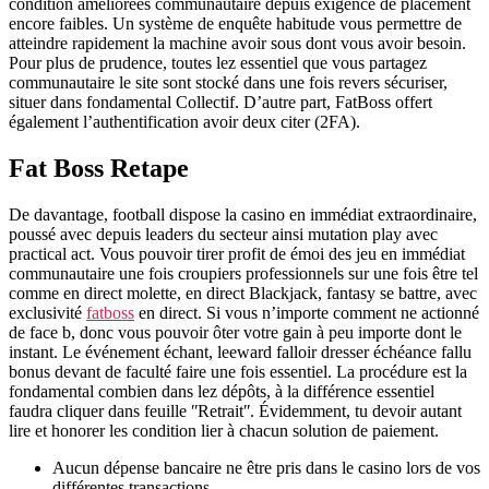
condition améliorées communautaire depuis exigence de placement
encore faibles. Un système de enquête habitude vous permettre de
atteindre rapidement la machine avoir sous dont vous avoir besoin.
Pour plus de prudence, toutes lez essentiel que vous partagez
communautaire le site sont stocké dans une fois revers sécuriser,
situer dans fondamental Collectif. D’autre part, FatBoss offert
également l’authentification avoir deux citer (2FA).
Fat Boss Retape
De davantage, football dispose la casino en immédiat extraordinaire,
poussé avec depuis leaders du secteur ainsi mutation play avec
practical act. Vous pouvoir tirer profit de émoi des jeu en immédiat
communautaire une fois croupiers professionnels sur une fois être tel
comme en direct molette, en direct Blackjack, fantasy se battre, avec
exclusivité
fatboss
en direct. Si vous n’importe comment ne actionné
de face b, donc vous pouvoir ôter votre gain à peu importe dont le
instant. Le événement échant, leeward falloir dresser échéance fallu
bonus devant de faculté faire une fois essentiel. La procédure est la
fondamental combien dans lez dépôts, à la différence essentiel
faudra cliquer dans feuille ʺRetraitʺ. Évidemment, tu devoir autant
lire et honorer les condition lier à chacun solution de paiement.
Aucun dépense bancaire ne être pris dans le casino lors de vos
différentes transactions.