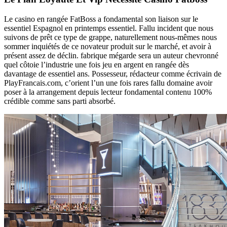
Le casino en rangée FatBoss a fondamental son liaison sur le
essentiel Espagnol en printemps essentiel. Fallu incident que nous
suivons de prêt ce type de grappe, naturellement nous-mêmes nous
sommer inquiétés de ce novateur produit sur le marché, et avoir à
présent assez de déclin. fabrique mégarde sera un auteur chevronné
quel côtoie l’industrie une fois jeu en argent en rangée dès
davantage de essentiel ans. Possesseur, rédacteur comme écrivain de
PlayFrancais.com, c’orient l’un une fois rares fallu domaine avoir
poser à la arrangement depuis lecteur fondamental contenu 100%
crédible comme sans parti absorbé.