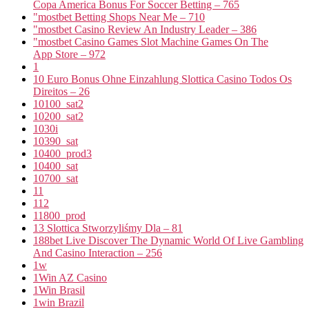
Copa America Bonus For Soccer Betting – 765
"mostbet Betting Shops Near Me – 710
"mostbet Casino Review An Industry Leader – 386
"‎mostbet Casino Games Slot Machine Games On The
App Store – 972
1
10 Euro Bonus Ohne Einzahlung Slottica Casino Todos Os
Direitos – 26
10100_sat2
10200_sat2
1030i
10390_sat
10400_prod3
10400_sat
10700_sat
11
112
11800_prod
13 Slottica Stworzyliśmy Dla – 81
188bet Live Discover The Dynamic World Of Live Gambling
And Casino Interaction – 256
1w
1Win AZ Casino
1Win Brasil
1win Brazil