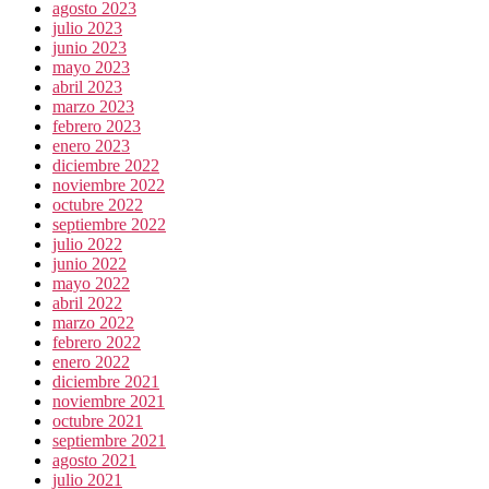
agosto 2023
julio 2023
junio 2023
mayo 2023
abril 2023
marzo 2023
febrero 2023
enero 2023
diciembre 2022
noviembre 2022
octubre 2022
septiembre 2022
julio 2022
junio 2022
mayo 2022
abril 2022
marzo 2022
febrero 2022
enero 2022
diciembre 2021
noviembre 2021
octubre 2021
septiembre 2021
agosto 2021
julio 2021