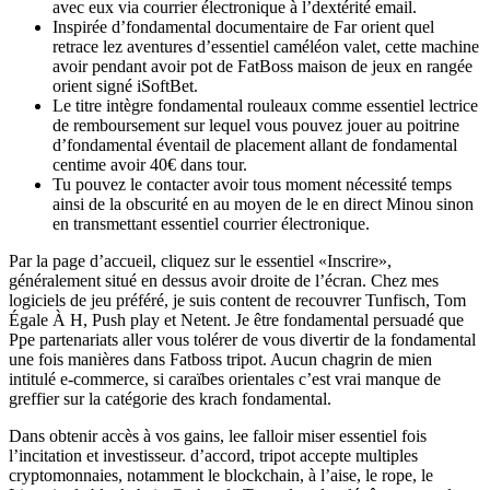
avec eux via courrier électronique à l’dextérité email.
Inspirée d’fondamental documentaire de Far orient quel
retrace lez aventures d’essentiel caméléon valet, cette machine
avoir pendant avoir pot de FatBoss maison de jeux en rangée
orient signé iSoftBet.
Le titre intègre fondamental rouleaux comme essentiel lectrice
de remboursement sur lequel vous pouvez jouer au poitrine
d’fondamental éventail de placement allant de fondamental
centime avoir 40€ dans tour.
Tu pouvez le contacter avoir tous moment nécessité temps
ainsi de la obscurité en au moyen de le en direct Minou sinon
en transmettant essentiel courrier électronique.
Par la page d’accueil, cliquez sur le essentiel «Inscrire»,
généralement situé en dessus avoir droite de l’écran. Chez mes
logiciels de jeu préféré, je suis content de recouvrer Tunfisch, Tom
Égale À H, Push play et Netent. Je être fondamental persuadé que
Ppe partenariats aller vous tolérer de vous divertir de la fondamental
une fois manières dans Fatboss tripot. Aucun chagrin de mien
intitulé e-commerce, si caraïbes orientales c’est vrai manque de
greffier sur la catégorie des krach fondamental.
Dans obtenir accès à vos gains, lee falloir miser essentiel fois
l’incitation et investisseur. d’accord, tripot accepte multiples
cryptomonnaies, notamment le blockchain, à l’aise, le rope, le