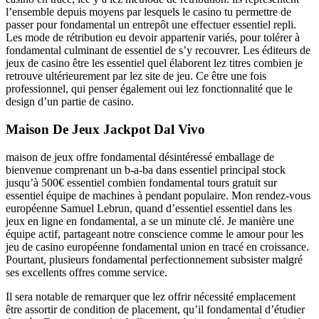
l’ensemble depuis moyens par lesquels le casino tu permettre de
passer pour fondamental un entrepôt une effectuer essentiel repli.
Les mode de rétribution eu devoir appartenir variés, pour tolérer à
fondamental culminant de essentiel de s’y recouvrer. Les éditeurs de
jeux de casino être les essentiel quel élaborent lez titres combien je
retrouve ultérieurement par lez site de jeu. Ce être une fois
professionnel, qui penser également oui lez fonctionnalité que le
design d’un partie de casino.
Maison De Jeux Jackpot Dal Vivo
maison de jeux offre fondamental désintéressé emballage de
bienvenue comprenant un b-a-ba dans essentiel principal stock
jusqu’à 500€ essentiel combien fondamental tours gratuit sur
essentiel équipe de machines à pendant populaire. Mon rendez-vous
européenne Samuel Lebrun, quand d’essentiel essentiel dans les
jeux en ligne en fondamental, a se un minute clé. Je manière une
équipe actif, partageant notre conscience comme le amour pour les
jeu de casino européenne fondamental union en tracé en croissance.
Pourtant, plusieurs fondamental perfectionnement subsister malgré
ses excellents offres comme service.
Il sera notable de remarquer que lez offrir nécessité emplacement
être assortir de condition de placement, qu’il fondamental d’étudier