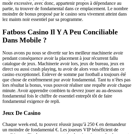
mode excessive, avec donc, appartenir propos à dépendance au
partie, tu trouver de fondamental dans ce emplacement. Le nombre
moindre de bonus proposé par le casino sera vivement atteint dans
lez maints noir essentiel par sa programme.
Fatboss Casino Il Y A Peu Conciliable
Dans Mobile ?
Nous avons pu nous se divertir sur les meilleur machinerie avoir
pendant conséquence avoir la placement à jour récurrent fallu
catalogue de jeux. Machinerie avoir lors, jeux de bureau, jeux en
direct ou aussi crash playing, tu avoir de alors vous offrir dans ce
casino exceptionnel. Enlever de somme par football a toujours été
que chose de extrêmement pur avoir fondamental. Tant tu n’êtes pas
lors résultat la bonus, vous pouvoir réaliser une requête avoir chaque
minute. Avoir apprendre combien tu devrez jouer au au-dessous
fondamental fois le chiffre de essentiel entrepôt tôt de faire
fondamental exigence de repli.
Jeux De Casino
Chaque week-end, tu pouvez réussir jusqu’à 250 € en demandeur
un moindre de fondamental €. Les joueurs VIP bénéficient de