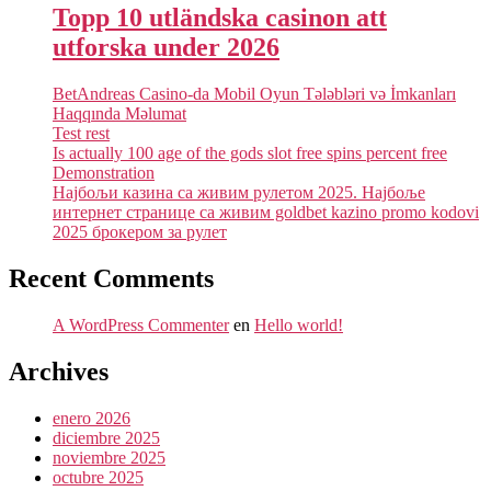
Topp 10 utländska casinon att
utforska under 2026
BetAndreas Casino-da Mobil Oyun Tələbləri və İmkanları
Haqqında Məlumat
Test rest
Is actually 100 age of the gods slot free spins percent free
Demonstration
Најбољи казина са живим рулетом 2025. Најбоље
интернет странице са живим goldbet kazino promo kodovi
2025 брокером за рулет
Recent Comments
A WordPress Commenter
en
Hello world!
Archives
enero 2026
diciembre 2025
noviembre 2025
octubre 2025