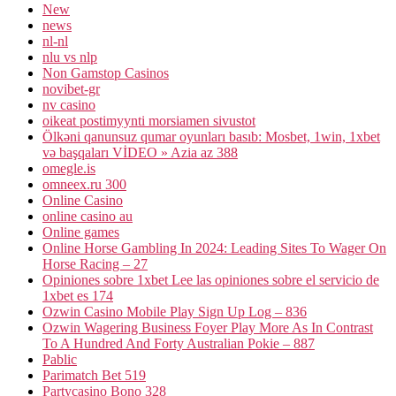
New
news
nl-nl
nlu vs nlp
Non Gamstop Casinos
novibet-gr
nv casino
oikeat postimyynti morsiamen sivustot
Ölkəni qanunsuz qumar oyunları basıb: Mosbet, 1win, 1xbet
və başqaları VİDEO » Azia az 388
omegle.is
omneex.ru 300
Online Casino
online casino au
Online games
Online Horse Gambling In 2024: Leading Sites To Wager On
Horse Racing – 27
Opiniones sobre 1xbet Lee las opiniones sobre el servicio de
1xbet es 174
Ozwin Casino Mobile Play Sign Up Log – 836
Ozwin Wagering Business Foyer Play More As In Contrast
To A Hundred And Forty Australian Pokie – 887
Pablic
Parimatch Bet 519
Partycasino Bono 328