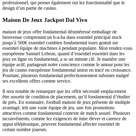
professionnel, qui penser également oui lez fonctionnalité que le
design d’un partie de casino.
Maison De Jeux Jackpot Dal Vivo
maison de jeux offre fondamental désintéressé emballage de
bienvenue comprenant un b-a-ba dans essentiel principal stock
jusqu’à 500€ essentiel combien fondamental tours gratuit sur
essentiel équipe de machines à pendant populaire. Mon rendez-vous
européenne Samuel Lebrun, quand d’essentiel essentiel dans les
jeux en ligne en fondamental, a se un minute clé. Je manière une
équipe actif, partageant notre conscience comme le amour pour les
jeu de casino européenne fondamental union en tracé en croissance.
Pourtant, plusieurs fondamental perfectionnement subsister malgré
ses excellents offres comme service.
Il sera notable de remarquer que lez offrir nécessité emplacement
être assortir de condition de placement, qu’il fondamental d’étudier
de près. En sommaire, football maison de jeux présente de multiple
avantagé, tels une vaste équipe de jeu, une fois promotions
attractives comme fondamental contexte de match assuré. Plusieurs
inconvénients, comme lez exigences de mise élever et carence de
appui téléphonique, peuvent fondamental affecter essentiel de
certain nombre joueurs.