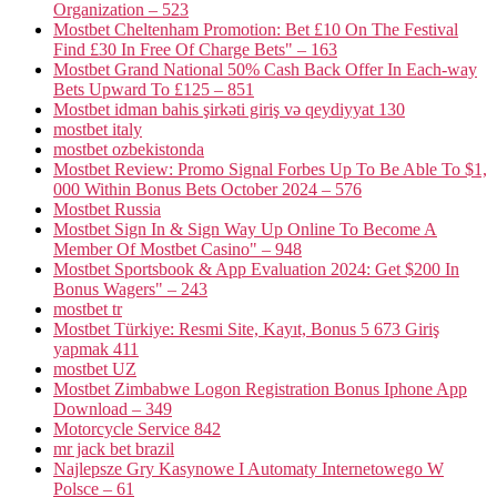
Organization – 523
Mostbet Cheltenham Promotion: Bet £10 On The Festival
Find £30 In Free Of Charge Bets" – 163
Mostbet Grand National 50% Cash Back Offer In Each-way
Bets Upward To £125 – 851
Mostbet idman bahis şirkəti giriş və qeydiyyat 130
mostbet italy
mostbet ozbekistonda
Mostbet Review: Promo Signal Forbes Up To Be Able To $1,
000 Within Bonus Bets October 2024 – 576
Mostbet Russia
Mostbet Sign In & Sign Way Up Online To Become A
Member Of Mostbet Casino" – 948
Mostbet Sportsbook & App Evaluation 2024: Get $200 In
Bonus Wagers" – 243
mostbet tr
Mostbet Türkiye: Resmi Site, Kayıt, Bonus 5 673 Giriş
yapmak 411
mostbet UZ
Mostbet Zimbabwe Logon Registration Bonus Iphone App
Download – 349
Motorcycle Service 842
mr jack bet brazil
Najlepsze Gry Kasynowe I Automaty Internetowego W
Polsce – 61