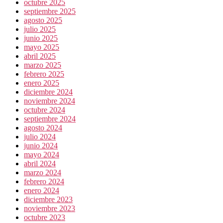
octubre 2025
septiembre 2025
agosto 2025
julio 2025
junio 2025
mayo 2025
abril 2025
marzo 2025
febrero 2025
enero 2025
diciembre 2024
noviembre 2024
octubre 2024
septiembre 2024
agosto 2024
julio 2024
junio 2024
mayo 2024
abril 2024
marzo 2024
febrero 2024
enero 2024
diciembre 2023
noviembre 2023
octubre 2023