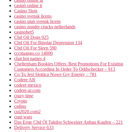
casino online ar
casinò online it
Casino Slots
casino svensk licens
casino utan svensk licens
casino zonder crucks netherlands
casinobet5
Cbd Oil Dogs 925
Cbd Oil For Bipolar Depression 134
Cbd Oil For Sleep 590
cccituango.co 14000
chat bot names 4
Cheltenham Bookies Offers: Best Promotions For Existing
Customers According In Order To Oddschecker – 913
Co To Jest Slottica Nowe Gry Energy – 781
Codere AR
codere mexico
codere-ar.com
crazy time
Crypto
csdino
cui2020.com2
cunt wars
Das Erste Cbd Öl Taktlos Schweizer Anbau Kaufen – 221
Delivery Service 633