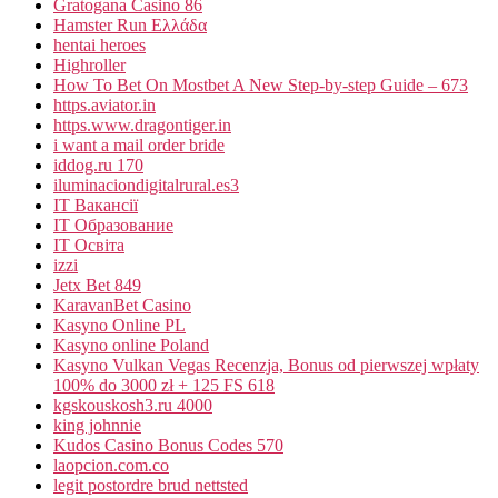
Gratogana Casino 86
Hamster Run Ελλάδα
hentai heroes
Highroller
How To Bet On Mostbet A New Step-by-step Guide – 673
https.aviator.in
https.www.dragontiger.in
i want a mail order bride
iddog.ru 170
iluminaciondigitalrural.es3
IT Вакансії
IT Образование
IT Освіта
izzi
Jetx Bet 849
KaravanBet Casino
Kasyno Online PL
Kasyno online Poland
Kasyno Vulkan Vegas Recenzja, Bonus od pierwszej wpłaty
100% do 3000 zł + 125 FS 618
kgskouskosh3.ru 4000
king johnnie
Kudos Casino Bonus Codes 570
laopcion.com.co
legit postordre brud nettsted