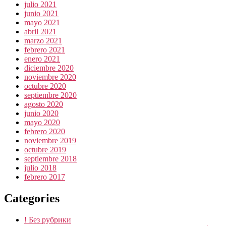
julio 2021
junio 2021
mayo 2021
abril 2021
marzo 2021
febrero 2021
enero 2021
diciembre 2020
noviembre 2020
octubre 2020
septiembre 2020
agosto 2020
junio 2020
mayo 2020
febrero 2020
noviembre 2019
octubre 2019
septiembre 2018
julio 2018
febrero 2017
Categories
! Без рубрики