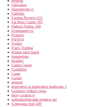
dsfgsdg
Education
elagentecine.cl
FairSpin
Fansbet Review 632
Fat Boss Casino 391
Fatboss Online 160
fcommunity.ru
Features
FinTech
Fonbet
Forex Trading
fortune tiger brazil
fortunetiger
freshbet
Gama Casino
Gambling
Game
Games
general
generative ai application landscape 1
Germany vulkan vegas
glory-casinos tr
gokturkelektronik.netsitesi apr
Gratogana App 449