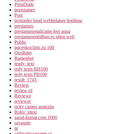
PornDude
porngames
Post
postorder brud webbplatser legitima
prestamos
prestamosenalicante leer aqua
prestamosenbilbao.es sitios web
Public
pucenkoclinic.ru 100
Qizilbilet
Ramenbet
ready_text
redy texts BH100
redy texts PB100
result_1743
Review
review-nl
Reviewe
reviewer
ricky casino australia
Roku_sitesi
sanal-kumar.com 1000
savaspin
se
selfmadeconcrete.ru