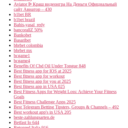
Aviator ᐉ Краш видеоигра На Деньги Официальный
сайт Авиатор – 430
b1bet BR
b1bet brazil
Bahis-yasal_redy
bancorallZ 50%
Bankobet
Basaribet
bbrbet colombia
bbrbet mx
bcgame1
bcgame4
Benefits Of Cbd Oil Under Tongue 848
Best fitness app for IOS at 2025
Best fitness app for workout
Best fitness app for you at 2025
Best fitness app in USA 025
Best Fitness Apps for Weight Loss: Achieve Your Fitness
Goals
Best Fitness Challenge Apps 2025
Best Telegram Betting Tipsters, Groups & Channels – 492
Best workout app's in USA 205
beste-zahlungsarten.de
Betfast Io 644
Betonred Italia 916