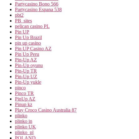
Partycasino Bono 566
Partycasino Espana 538
pbt2
PB_sites
pelican casino PL
Pin UP
Pin Up Brazil
pin up casino
Pin UP Casino AZ
Pin Up Peru
Pin-Up AZ
Pin-Up oyunu
Pin-Up TR
Pin-Up UZ
Pin-Up yukle
pinco
Pinco TR
PinUp AZ
Pinup kz
Play Croco Casino Australia 87
plinko
plinko in
plinko UK
plinko_pl
POLAND