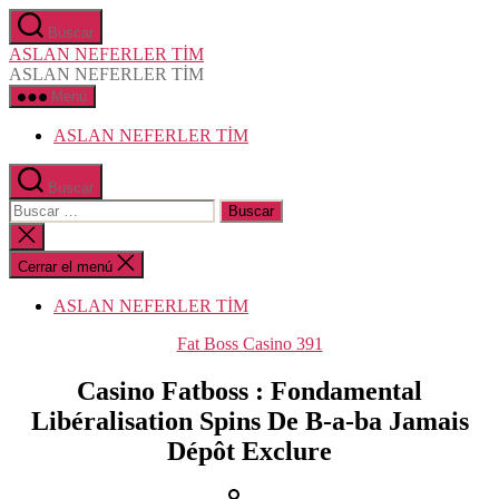
Saltar
Buscar
al
ASLAN NEFERLER TİM
contenido
ASLAN NEFERLER TİM
Menú
ASLAN NEFERLER TİM
Buscar
Buscar:
Cerrar
la
búsqueda
Cerrar el menú
ASLAN NEFERLER TİM
Categorías
Fat Boss Casino 391
Casino Fatboss : Fondamental
Libéralisation Spins De B-a-ba Jamais
Dépôt Exclure
Autor