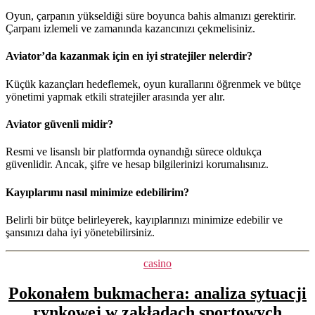
Oyun, çarpanın yükseldiği süre boyunca bahis almanızı gerektirir.
Çarpanı izlemeli ve zamanında kazancınızı çekmelisiniz.
Aviator’da kazanmak için en iyi stratejiler nelerdir?
Küçük kazançları hedeflemek, oyun kurallarını öğrenmek ve bütçe
yönetimi yapmak etkili stratejiler arasında yer alır.
Aviator güvenli midir?
Resmi ve lisanslı bir platformda oynandığı sürece oldukça
güvenlidir. Ancak, şifre ve hesap bilgilerinizi korumalısınız.
Kayıplarımı nasıl minimize edebilirim?
Belirli bir bütçe belirleyerek, kayıplarınızı minimize edebilir ve
şansınızı daha iyi yönetebilirsiniz.
Categorías
casino
Pokonałem bukmachera: analiza sytuacji
rynkowej w zakładach sportowych