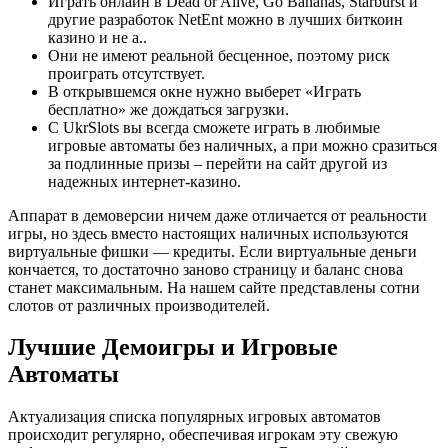
Играть онлайн в Dead or Alive, Go Bananas, Starburst и
другие разработок NetEnt можно в лучших биткоин
казино и не а..
Они не имеют реальной бесценное, поэтому риск
проиграть отсутствует.
В открывшемся окне нужно выберет «Играть
бесплатно» же дождаться загрузки.
С UkrSlots вы всегда сможете играть в любимые
игровые автоматы без наличных, а при можно сразиться
за подлинные призы – перейти на сайт другой из
надежных интернет-казино.
Аппарат в демоверсии ничем даже отличается от реальности
игры, но здесь вместо настоящих наличных используются
виртуальные фишки — кредиты. Если виртуальные деньги
кончается, то достаточно заново страницу и баланс снова
станет максимальным. На нашем сайте представлены сотни
слотов от различных производителей.
Лучшие Демоигры и Игровые
Автоматы
Актуализация списка популярных игровых автоматов
происходит регулярно, обеспечивая игрокам эту свежую