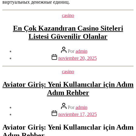
виртуальных денежные единиц.
Categorías
casino
En Çok Kazandıran Casino Siteleri
Listesi Güvenilir Olanlar
Autor
Por
admin
de
Fecha
noviembre 20, 2025
la
de
entrada
la
Categorías
casino
entrada
Aviator Giriş: Yeni Kullanıcılar için Adım
Adım Rehber
Autor
Por
admin
de
Fecha
noviembre 17, 2025
la
de
entrada
la
Aviator Giriş: Yeni Kullanıcılar için Adım
entrada
Adım Rehber