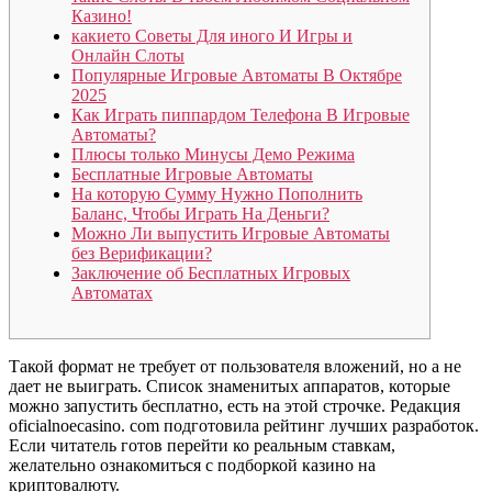
Казино!
какието Советы Для иного И Игры и
Онлайн Слоты
Популярные Игровые Автоматы В Октябре
2025
Как Играть пиппардом Телефона В Игровые
Автоматы?
Плюсы только Минусы Демо Режима
Бесплатные Игровые Автоматы
На которую Сумму Нужно Пополнить
Баланс, Чтобы Играть На Деньги?
Можно Ли выпустить Игровые Автоматы
без Верификации?
Заключение об Бесплатных Игровых
Автоматах
Такой формат не требует от пользователя вложений, но а не
дает не выиграть. Список знаменитых аппаратов, которые
можно запустить бесплатно, есть на этой строчке. Редакция
oficialnoecasino. com подготовила рейтинг лучших разработок.
Если читатель готов перейти ко реальным ставкам,
желательно ознакомиться с подборкой казино на
криптовалюту.