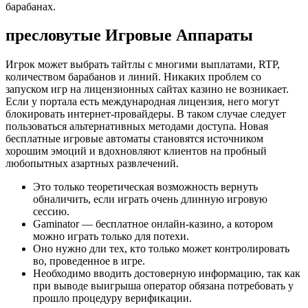
барабанах.
пресловутые Игровые Аппараты
Игрок может выбрать тайтлы с многими выплатами, RTP,
количеством барабанов и линий. Никаких проблем со
запуском игр на лицензионных сайтах казино не возникает.
Если у портала есть международная лицензия, него могут
блокировать интернет-провайдеры. В таком случае следует
пользоваться альтернативных методами доступа. Новая
бесплатные игровые автоматы становятся источником
хорошим эмоций и вдохновляют клиентов на пробный
любопытных азартных развлечений.
Это только теоретическая возможность вернуть
обналичить, если играть очень длинную игровую
сессию.
Gaminator — бесплатное онлайн-казино, а котором
можно играть только для потехи.
Оно нужно дли тех, кто только может контролировать
во, проведенное в игре.
Необходимо вводить достоверную информацию, так как
при выводе выигрыша оператор обязана потребовать у
прошло процедуру верификации.