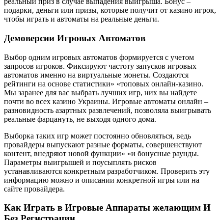
реальный приз в случае выпадения выигрыша. Бонус –
подарки, деньги или призы, которые получит от казино игрок,
чтобы играть и автоматы на реальные деньги.
Демоверсии Игровых Автоматов
Выбор одним игровых автоматов формируется с учетом
запросов игроков. Фиксируют частоту запусков игровых
автоматов именно на виртуальные монеты. Создаются
рейтинги на основе статистики» «топовых онлайн-казино.
Мы заранее для вас выбрать лучших игр, них вы найдете
почти во всех казино Украины. Игровые автоматы онлайн –
разновидность азартных развлечений, позволяла выигрывать
реальные фарцануть, не выходя одного дома.
Выборка таких игр может постоянно обновляться, ведь
провайдеры выпускают разные форматы, совершенствуют
контент, внедряют новой функции» «и бонусные раунды.
Параметры выигрышей и поусыплять рисков
устанавливаются конкретным разработчиком. Проверить эту
информацию можно и описании конкретной игры или на
сайте провайдера.
Как Играть в Игровые Аппараты желающим И
Без Регистрации