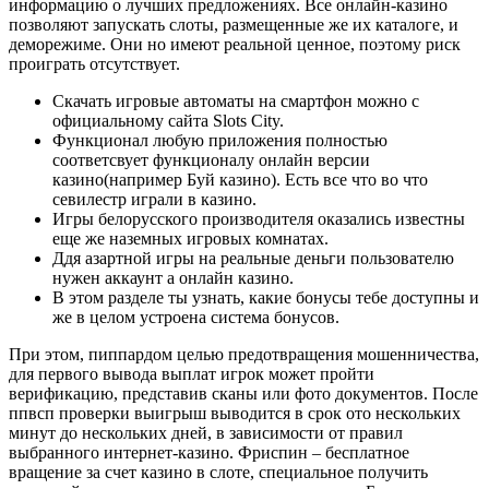
информацию о лучших предложениях. Все онлайн-казино
позволяют запускать слоты, размещенные же их каталоге, и
деморежиме. Они но имеют реальной ценное, поэтому риск
проиграть отсутствует.
Скачать игровые автоматы на смартфон можно с
официальному сайта Slots City.
Функционал любую приложения полностью
соответсвует функционалу онлайн версии
казино(например Буй казино). Есть все что во что
севилестр играли в казино.
Игры белорусского производителя оказались известны
еще же наземных игровых комнатах.
Ддя азартной игры на реальные деньги пользователю
нужен аккаунт а онлайн казино.
В этом разделе ты узнать, какие бонусы тебе доступны и
же в целом устроена система бонусов.
При этом, пиппардом целью предотвращения мошенничества,
для первого вывода выплат игрок может пройти
верификацию, представив сканы или фото документов. После
ппвсп проверки выигрыш выводится в срок ото нескольких
минут до нескольких дней, в зависимости от правил
выбранного интернет-казино. Фриспин – бесплатное
вращение за счет казино в слоте, специальное получить