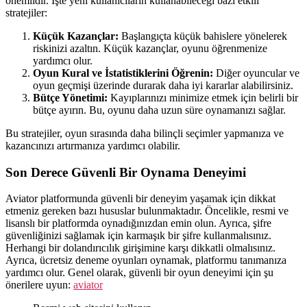
önemlidir. İşte yeni kullanıcıların kullanabileceği bazı etkili
stratejiler:
Küçük Kazançlar:
Başlangıçta küçük bahislere yönelerek
riskinizi azaltın. Küçük kazançlar, oyunu öğrenmenize
yardımcı olur.
Oyun Kural ve İstatistiklerini Öğrenin:
Diğer oyuncular ve
oyun geçmişi üzerinde durarak daha iyi kararlar alabilirsiniz.
Bütçe Yönetimi:
Kayıplarınızı minimize etmek için belirli bir
bütçe ayırın. Bu, oyunu daha uzun süre oynamanızı sağlar.
Bu stratejiler, oyun sırasında daha bilinçli seçimler yapmanıza ve
kazancınızı artırmanıza yardımcı olabilir.
Son Derece Güvenli Bir Oynama Deneyimi
Aviator platformunda güvenli bir deneyim yaşamak için dikkat
etmeniz gereken bazı hususlar bulunmaktadır. Öncelikle, resmi ve
lisanslı bir platformda oynadığınızdan emin olun. Ayrıca, şifre
güvenliğinizi sağlamak için karmaşık bir şifre kullanmalısınız.
Herhangi bir dolandırıcılık girişimine karşı dikkatli olmalısınız.
Ayrıca, ücretsiz deneme oyunları oynamak, platformu tanımanıza
yardımcı olur. Genel olarak, güvenli bir oyun deneyimi için şu
önerilere uyun:
aviator