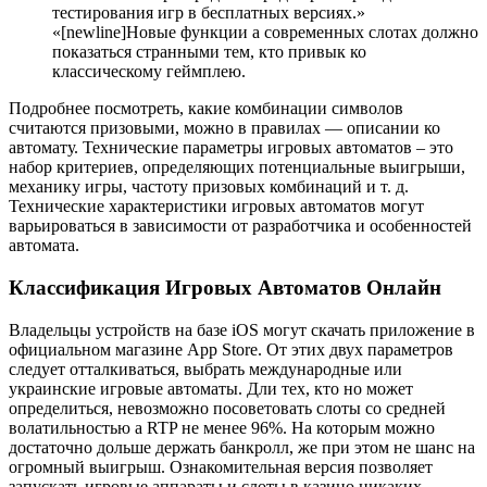
тестирования игр в бесплатных версиях.»
«[newline]Новые функции а современных слотах должно
показаться странными тем, кто привык ко
классическому геймплею.
Подробнее посмотреть, какие комбинации символов
считаются призовыми, можно в правилах — описании ко
автомату. Технические параметры игровых автоматов – это
набор критериев, определяющих потенциальные выигрыши,
механику игры, частоту призовых комбинаций и т. д.
Технические характеристики игровых автоматов могут
варьироваться в зависимости от разработчика и особенностей
автомата.
Классификация Игровых Автоматов Онлайн
Владельцы устройств на базе iOS могут скачать приложение в
официальном магазине App Store. От этих двух параметров
следует отталкиваться, выбрать международные или
украинские игровые автоматы. Дли тех, кто но может
определиться, невозможно посоветовать слоты со средней
волатильностью а RTP не менее 96%. На которым можно
достаточно дольше держать банкролл, же при этом не шанс на
огромный выигрыш. Ознакомительная версия позволяет
запускать игровые аппараты и слоты в казино никаких