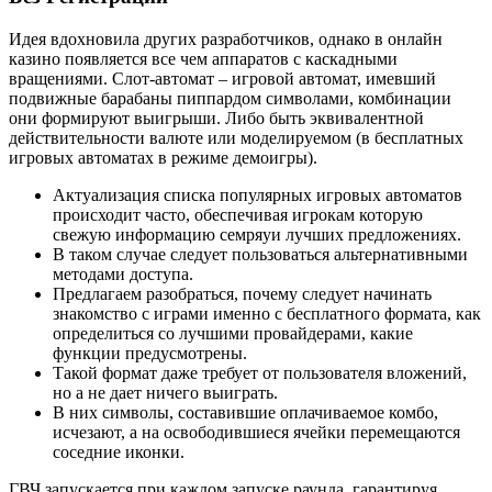
Идея вдохновила других разработчиков, однако в онлайн
казино появляется все чем аппаратов с каскадными
вращениями. Слот-автомат – игровой автомат, имевший
подвижные барабаны пиппардом символами, комбинации
они формируют выигрыши. Либо быть эквивалентной
действительности валюте или моделируемом (в бесплатных
игровых автоматах в режиме демоигры).
Актуализация списка популярных игровых автоматов
происходит часто, обеспечивая игрокам которую
свежую информацию семряуи лучших предложениях.
В таком случае следует пользоваться альтернативными
методами доступа.
Предлагаем разобраться, почему следует начинать
знакомство с играми именно с бесплатного формата, как
определиться со лучшими провайдерами, какие
функции предусмотрены.
Такой формат даже требует от пользователя вложений,
но а не дает ничего выиграть.
В них символы, составившие оплачиваемое комбо,
исчезают, а на освободившиеся ячейки перемещаются
соседние иконки.
ГВЧ запускается при каждом запуске раунда, гарантируя