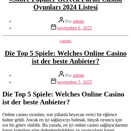
Oyunları 2024 Listesi
Autor
Por
admin
de
Fecha
noviembre 6, 2025
la
de
entrada
la
Categorías
casino
entrada
Die Top 5 Spiele: Welches Online Casino
ist der beste Anbieter?
Autor
Por
admin
de
Fecha
noviembre 5, 2025
la
de
entrada
la
Die Top 5 Spiele: Welches Online Casino
entrada
ist der beste Anbieter?
Online casino oyunları, son yıllarda heyecan verici bir eğlence
haline geldi. Ancak en iyi sağlayıcıyı bulmak, birçok oyuncu için
zor bir görev olabilir. Bu yazıda, en iyi online casino sağlayıcılarının
hangi kriterlere göre değerlendirildiğini ve oyuncuların hangi