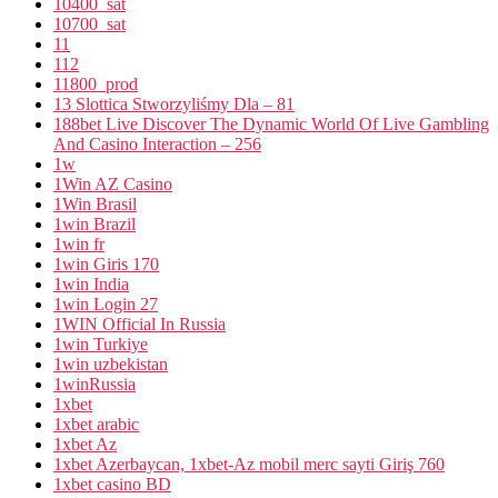
10400_sat
10700_sat
11
112
11800_prod
13 Slottica Stworzyliśmy Dla – 81
188bet Live Discover The Dynamic World Of Live Gambling
And Casino Interaction – 256
1w
1Win AZ Casino
1Win Brasil
1win Brazil
1win fr
1win Giris 170
1win India
1win Login 27
1WIN Official In Russia
1win Turkiye
1win uzbekistan
1winRussia
1xbet
1xbet arabic
1xbet Az
1xbet Azerbaycan, 1xbet-Az mobil merc sayti Giriş 760
1xbet casino BD