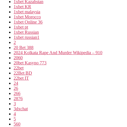
1xbet Kazahstan
1xbet KR
1xbet malaysia
1xbet Morocco
1xbet Online 36
1xbet pt
1xbet Russian
1xbet russian1
2
20 Bet 388
2024 Kolkata Rape And Murder Wikipedia – 910
2060
20bet Kasyno 773
22bet
22Bet BD
22bet IT
24
26
266
2876
3
3dxchat
4
5
560