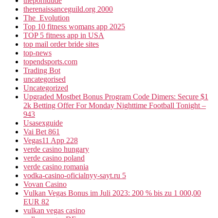
theporndude
therenaissanceguild.org 2000
The_Evolution
Top 10 fitness womans app 2025
TOP 5 fitness app in USA
top mail order bride sites
top-news
topendsports.com
Trading Bot
uncategorised
Uncategorized
Upgraded Mostbet Bonus Program Code Dimers: Secure $1
2k Betting Offer For Monday Nighttime Football Tonight –
943
Usasexguide
Vai Bet 861
Vegas11 App 228
verde casino hungary
verde casino poland
verde casino romania
vodka-casino-oficialnyy-sayt.ru 5
Vovan Casino
Vulkan Vegas Bonus im Juli 2023: 200 % bis zu 1 000,00
EUR 82
vulkan vegas casino