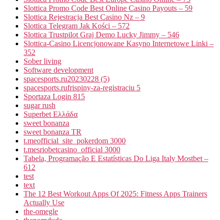
Slottica Promo Code Best Online Casino Payouts – 59
Slottica Rejestracja Best Casino Nz – 9
Slottica Telegram Jak Kości – 572
Slottica Trustpilot Graj Demo Lucky Jimmy – 546
Slottica-Casino Licencjonowane Kasyno Internetowe Linki –
352
Sober living
Software development
spacesports.ru20230228 (5)
spacesports.rufrispiny-za-registraciu 5
Sportaza Login 815
sugar rush
Superbet Ελλάδα
sweet bonanza
sweet bonanza TR
t.meofficial_site_pokerdom 3000
t.mesriobetcasino_official 3000
Tabela, Programação E Estatísticas Do Liga Italy Mostbet –
612
test
text
The 12 Best Workout Apps Of 2025: Fitness Apps Trainers
Actually Use
the-omegle