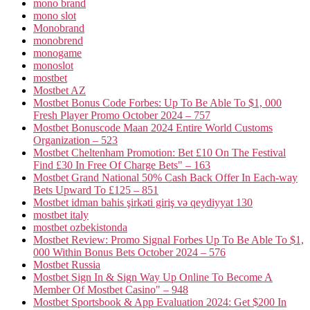
mono brand
mono slot
Monobrand
monobrend
monogame
monoslot
mostbet
Mostbet AZ
Mostbet Bonus Code Forbes: Up To Be Able To $1, 000
Fresh Player Promo October 2024 – 757
Mostbet Bonuscode Maan 2024 Entire World Customs
Organization – 523
Mostbet Cheltenham Promotion: Bet £10 On The Festival
Find £30 In Free Of Charge Bets" – 163
Mostbet Grand National 50% Cash Back Offer In Each-way
Bets Upward To £125 – 851
Mostbet idman bahis şirkəti giriş və qeydiyyat 130
mostbet italy
mostbet ozbekistonda
Mostbet Review: Promo Signal Forbes Up To Be Able To $1,
000 Within Bonus Bets October 2024 – 576
Mostbet Russia
Mostbet Sign In & Sign Way Up Online To Become A
Member Of Mostbet Casino" – 948
Mostbet Sportsbook & App Evaluation 2024: Get $200 In