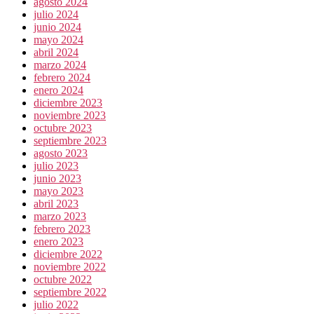
agosto 2024
julio 2024
junio 2024
mayo 2024
abril 2024
marzo 2024
febrero 2024
enero 2024
diciembre 2023
noviembre 2023
octubre 2023
septiembre 2023
agosto 2023
julio 2023
junio 2023
mayo 2023
abril 2023
marzo 2023
febrero 2023
enero 2023
diciembre 2022
noviembre 2022
octubre 2022
septiembre 2022
julio 2022