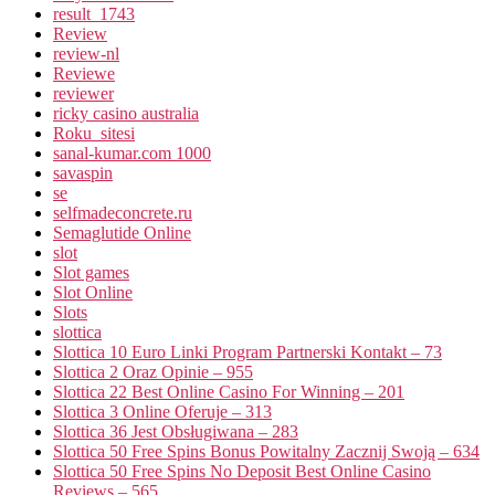
result_1743
Review
review-nl
Reviewe
reviewer
ricky casino australia
Roku_sitesi
sanal-kumar.com 1000
savaspin
se
selfmadeconcrete.ru
Semaglutide Online
slot
Slot games
Slot Online
Slots
slottica
Slottica 10 Euro Linki Program Partnerski Kontakt – 73
Slottica 2 Oraz Opinie – 955
Slottica 22 Best Online Casino For Winning – 201
Slottica 3 Online Oferuje – 313
Slottica 36 Jest Obsługiwana – 283
Slottica 50 Free Spins Bonus Powitalny Zacznij Swoją – 634
Slottica 50 Free Spins No Deposit Best Online Casino
Reviews – 565