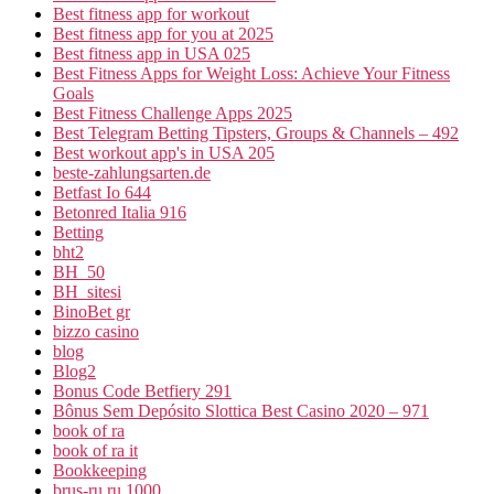
Best fitness app for workout
Best fitness app for you at 2025
Best fitness app in USA 025
Best Fitness Apps for Weight Loss: Achieve Your Fitness
Goals
Best Fitness Challenge Apps 2025
Best Telegram Betting Tipsters, Groups & Channels – 492
Best workout app's in USA 205
beste-zahlungsarten.de
Betfast Io 644
Betonred Italia 916
Betting
bht2
BH_50
BH_sitesi
BinoBet gr
bizzo casino
blog
Blog2
Bonus Code Betfiery 291
Bônus Sem Depósito Slottica Best Casino 2020 – 971
book of ra
book of ra it
Bookkeeping
brus-ru.ru 1000