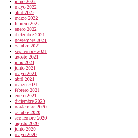
junio 2022
mayo 2022
abril 2022
marzo 2022
febrero 2022
enero 2022
diciembre 2021
noviembre 2021
octubre 2021
septiembre 2021
agosto 2021
julio 2021
junio 2021
mayo 2021
abril 2021
marzo 2021
febrero 2021
enero 2021
diciembre 2020
noviembre 2020
octubre 2020
septiembre 2020
agosto 2020
junio 2020
mayo 2020