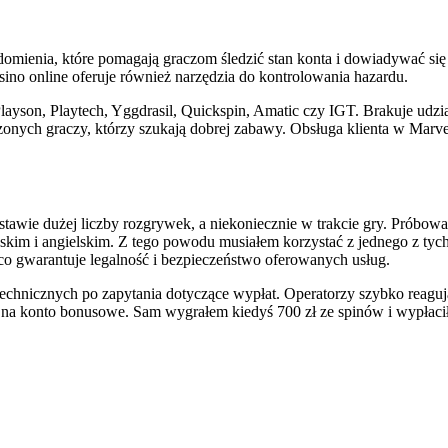
domienia, które pomagają graczom śledzić stan konta i dowiadywać s
asino online oferuje również narzędzia do kontrolowania hazardu.
son, Playtech, Yggdrasil, Quickspin, Amatic czy IGT. Brakuje udział
onych graczy, którzy szukają dobrej zabawy. Obsługa klienta w Marve
dstawie dużej liczby rozgrywek, a niekoniecznie w trakcie gry. Próbow
skim i angielskim. Z tego powodu musiałem korzystać z jednego z tych 
 co gwarantuje legalność i bezpieczeństwo oferowanych usług.
chnicznych po zapytania dotyczące wypłat. Operatorzy szybko reagują
na konto bonusowe. Sam wygrałem kiedyś 700 zł ze spinów i wypłacił