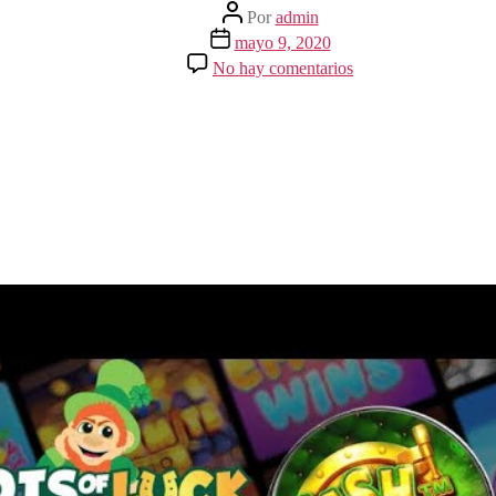
Autor
Por
admin
de
Fecha
mayo 9, 2020
la
de
en
No hay comentarios
entrada
la
Marvel
entrada
Casino
Online:
Opinie
i
Recenzja
w
Polsce
2025