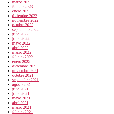
marzo 2023
febrero 2023
enero 2023
diciembre 2022
noviembre 2022
octubre 2022
septiembre 2022
julio 2022
junio 2022
mayo 2022
abril 2022
marzo 2022
febrero 2022
enero 2022
diciembre 2021
noviembre 2021
octubre 2021
septiembre 2021
agosto 2021
julio 2021
junio 2021
mayo 2021
abril 2021
marzo 2021
febrero 2021