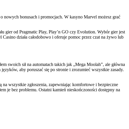
ię o nowych bonusach i promocjach. W kasyno Marvel możesz grać
u gier od Pragmatic Play, Play’n GO czy Evolution. Wybór gier jest
l Casino działa całodobowo i oferuje pomoc przez czat na żywo lub
ałem swoich sił na automatach takich jak „Mega Moolah”, ale główna
języków, aby poruszać się po stronie i zrozumieć wszystkie zasady.
 na wszystkie zgłoszenia, zapewniając komfortowe i bezpieczne
em je bez problemu. Ostatni kamień nieskończoności dostępny na