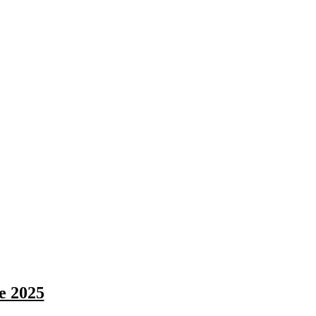
e 2025