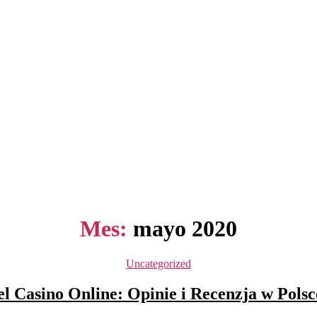
Mes:
mayo 2020
Categorías
Uncategorized
l Casino Online: Opinie i Recenzja w Polsc