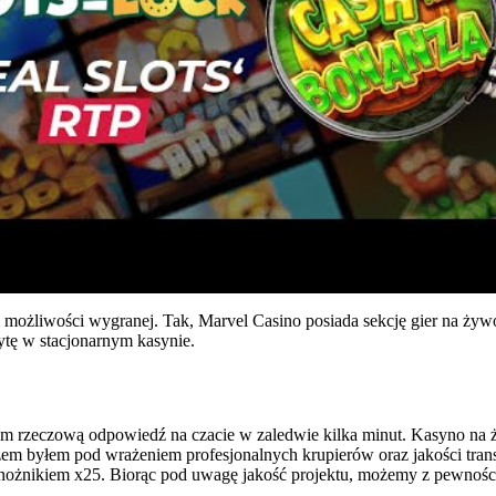
i możliwości wygranej. Tak, Marvel Casino posiada sekcję gier na ży
ytę w stacjonarnym kasynie.
 rzeczową odpowiedź na czacie w zaledwie kilka minut. Kasyno na ż
zem byłem pod wrażeniem profesjonalnych krupierów oraz jakości transm
ożnikiem x25. Biorąc pod uwagę jakość projektu, możemy z pewnością