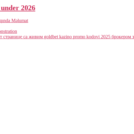
a under 2026
qqında Məlumat
onstration
 странице са живим goldbet kazino promo kodovi 2025 брокером з