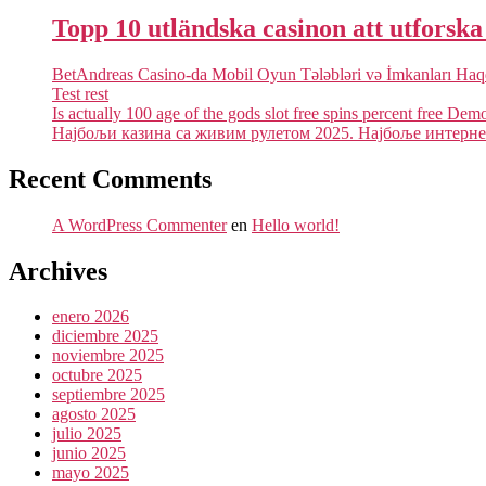
Topp 10 utländska casinon att utforsk
BetAndreas Casino-da Mobil Oyun Tələbləri və İmkanları Ha
Test rest
Is actually 100 age of the gods slot free spins percent free Dem
Најбољи казина са живим рулетом 2025. Најбоље интернет
Recent Comments
A WordPress Commenter
en
Hello world!
Archives
enero 2026
diciembre 2025
noviembre 2025
octubre 2025
septiembre 2025
agosto 2025
julio 2025
junio 2025
mayo 2025