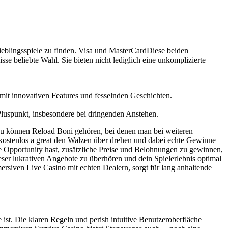
Lieblingsspiele zu finden. Visa und MasterCardDiese beiden
se beliebte Wahl. Sie bieten nicht lediglich eine unkomplizierte
 mit innovativen Features und fesselnden Geschichten.
Pluspunkt, insbesondere bei dringenden Anstehen.
u können Reload Boni gehören, bei denen man bei weiteren
, kostenlos a great den Walzen über drehen und dabei echte Gewinne
 die Opportunity hast, zusätzliche Preise und Belohnungen zu gewinnen,
ser lukrativen Angebote zu überhören und dein Spielerlebnis optimal
siven Live Casino mit echten Dealern, sorgt für lang anhaltende
ist. Die klaren Regeln und perish intuitive Benutzeroberfläche