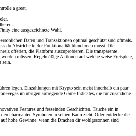
rolle a great.
ler.
lieren.
Finity eine ausgezeichnete Wahl.
persönlichen Daten und Transaktionen optimal geschützt sind oftmals.
dass du Abstriche in der Funktionalität hinnehmen musst. Die
z offeriert, die Plattform auszuprobieren. Die transparente
lt werden müssen. Regelmäßige Aktionen auf welche weise Freispiele,
 sein.
ühren legen. Einzahlungen mit Krypto sein meist innerhalb ein paar
tonevegas im übrigen aufregende Game Indicates, die für zusätzliche
nnovativen Features und fesselnden Geschichten. Tauche ein in
nd den charmanten Symbolen in seinen Bann zieht. Oder entdecke die
ty auf hohe Gewinne, wenn die Drachen dir wohlgesonnen sind