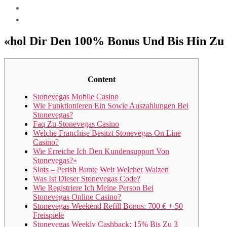
«hol Dir Den 100% Bonus Und Bis Hin Zu 
Content
Stonevegas Mobile Casino
Wie Funktionieren Ein Sowie Auszahlungen Bei
Stonevegas?
Faq Zu Stonevegas Casino
Welche Franchise Besitzt Stonevegas On Line
Casino?
Wie Erreiche Ich Den Kundensupport Von
Stonevegas?»
Slots – Perish Bunte Welt Welcher Walzen
Was Ist Dieser Stonevegas Code?
Wie Registriere Ich Meine Person Bei
Stonevegas Online Casino?
Stonevegas Weekend Refill Bonus: 700 € + 50
Freispiele
Stonevegas Weekly Cashback: 15% Bis Zu 3