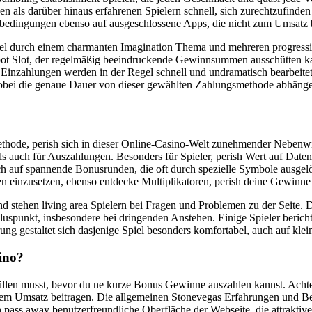
n als darüber hinaus erfahrenen Spielern schnell, sich zurechtzufinden 
usbedingungen ebenso auf ausgeschlossene Apps, die nicht zum Umsatz 
iel durch einem charmanten Imagination Thema und mehreren progressi
 Slot, der regelmäßig beeindruckende Gewinnsummen ausschütten kann.
e Einzahlungen werden in der Regel schnell und undramatisch bearbeit
obei die genaue Dauer von dieser gewählten Zahlungsmethode abhäng
thode, perish sich in dieser Online-Casino-Welt zunehmender Nebenwirku
als auch für Auszahlungen. Besonders für Spieler, perish Wert auf Dat
ch auf spannende Bonusrunden, die oft durch spezielle Symbole ausgel
 einzusetzen, ebenso entdecke Multiplikatoren, perish deine Gewinne v
nd stehen living area Spielern bei Fragen und Problemen zu der Seite. 
luspunkt, insbesondere bei dringenden Anstehen. Einige Spieler beric
 gestaltet sich dasjenige Spiel besonders komfortabel, auch auf klei
ino?
len musst, bevor du ne kurze Bonus Gewinne auszahlen kannst. Achte d
 dem Umsatz beitragen. Die allgemeinen Stonevegas Erfahrungen und 
ass away benutzerfreundliche Oberfläche der Webseite, die attraktive