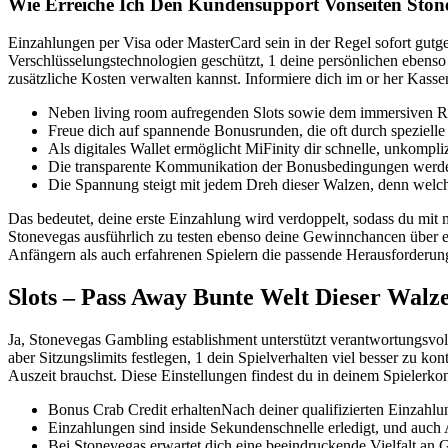
Wie Erreiche Ich Den Kundensupport Vonseiten Ston
Einzahlungen per Visa oder MasterCard sein in der Regel sofort gutg
Verschlüsselungstechnologien geschützt, 1 deine persönlichen ebenso
zusätzliche Kosten verwalten kannst. Informiere dich im or her Kas
Neben living room aufregenden Slots sowie dem immersiven Res
Freue dich auf spannende Bonusrunden, die oft durch speziell
Als digitales Wallet ermöglicht MiFinity dir schnelle, unkompl
Die transparente Kommunikation der Bonusbedingungen werden 
Die Spannung steigt mit jedem Dreh dieser Walzen, denn welch
Das bedeutet, deine erste Einzahlung wird verdoppelt, sodass du mit 
Stonevegas ausführlich zu testen ebenso deine Gewinnchancen über e
Anfängern als auch erfahrenen Spielern die passende Herausforderun
Slots – Pass Away Bunte Welt Dieser Walz
Ja, Stonevegas Gambling establishment unterstützt verantwortungsvoll
aber Sitzungslimits festlegen, 1 dein Spielverhalten viel besser zu k
Auszeit brauchst. Diese Einstellungen findest du in deinem Spielerk
Bonus Crab Credit erhaltenNach deiner qualifizierten Einzahlu
Einzahlungen sind inside Sekundenschnelle erledigt, und auch 
Bei Stonevegas erwartet dich eine beeindruckende Vielfalt an 