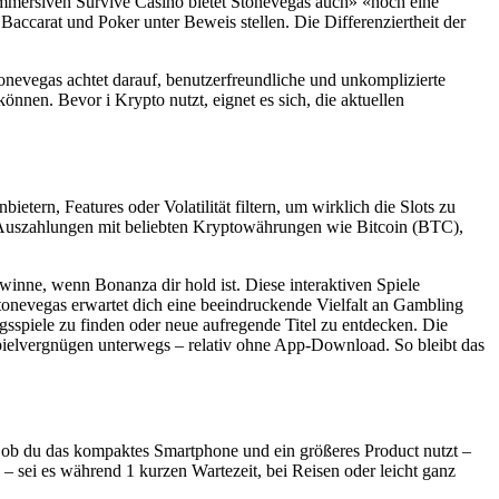
mmersiven Survive Casino bietet Stonevegas auch» «noch eine
 Baccarat und Poker unter Beweis stellen. Die Differenziertheit der
Stonevegas achtet darauf, benutzerfreundliche und unkomplizierte
önnen. Bevor i Krypto nutzt, eignet es sich, die aktuellen
ietern, Features oder Volatilität filtern, um wirklich die Slots zu
 Auszahlungen mit beliebten Kryptowährungen wie Bitcoin (BTC),
winne, wenn Bonanza dir hold ist. Diese interaktiven Spiele
tonevegas erwartet dich eine beeindruckende Vielfalt an Gambling
ngsspiele zu finden oder neue aufregende Titel zu entdecken. Die
pielvergnügen unterwegs – relativ ohne App-Download. So bleibt das
al, ob du das kompaktes Smartphone und ein größeres Product nutzt –
en – sei es während 1 kurzen Wartezeit, bei Reisen oder leicht ganz