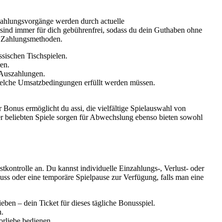
 Zahlungsvorgänge werden durch actuelle
 sind immer für dich gebührenfrei, sodass du dein Guthaben ohne
en Zahlungsmethoden.
sischen Tischspielen.
en.
r Auszahlungen.
welche Umsatzbedingungen erfüllt werden müssen.
 Bonus ermöglicht du assi, die vielfältige Spielauswahl von
er beliebten Spiele sorgen für Abwechslung ebenso bieten sowohl
tkontrolle an. Du kannst individuelle Einzahlungs-, Verlust- oder
luss oder eine temporäre Spielpause zur Verfügung, falls man eine
ben – dein Ticket für dieses tägliche Bonusspiel.
n.
orliebe bedienen.