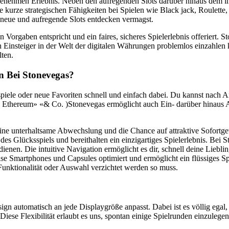
genehmen Erlebnis. Neben den aufregenden Slots darüber hinaus dem i
e kurze strategischen Fähigkeiten bei Spielen wie Black jack, Roulette,
neue und aufregende Slots entdecken vermagst.
 Vorgaben entspricht und ein faires, sicheres Spielerlebnis offeriert. 
n Einsteiger in der Welt der digitalen Währungen problemlos einzahlen k
ten.
n Bei Stonevegas?
spiele oder neue Favoriten schnell und einfach dabei. Du kannst nach Anb
n, Ethereum» «& Co. )Stonevegas ermöglicht auch Ein- darüber hinaus
eine unterhaltsame Abwechslung und die Chance auf attraktive Sofortge
Glücksspiels und bereithalten ein einzigartiges Spielerlebnis. Bei S
ienen. Die intuitive Navigation ermöglicht es dir, schnell deine Liebli
se Smartphones und Capsules optimiert und ermöglicht ein flüssiges S
unktionalität oder Auswahl verzichtet werden so muss.
esign automatisch an jede Displaygröße anpasst. Dabei ist es völlig eg
h. Diese Flexibilität erlaubt es uns, spontan einige Spielrunden einzuleg