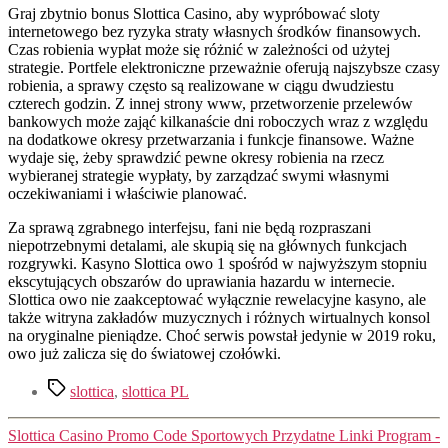
Graj zbytnio bonus Slottica Casino, aby wypróbować sloty
internetowego bez ryzyka straty własnych środków finansowych.
Czas robienia wypłat może się różnić w zależności od użytej
strategie. Portfele elektroniczne przeważnie oferują najszybsze czasy
robienia, a sprawy często są realizowane w ciągu dwudziestu
czterech godzin. Z innej strony www, przetworzenie przelewów
bankowych może zająć kilkanaście dni roboczych wraz z względu
na dodatkowe okresy przetwarzania i funkcje finansowe. Ważne
wydaje się, żeby sprawdzić pewne okresy robienia na rzecz
wybieranej strategie wypłaty, by zarządzać swymi własnymi
oczekiwaniami i właściwie planować.
Za sprawą zgrabnego interfejsu, fani nie będą rozpraszani
niepotrzebnymi detalami, ale skupią się na głównych funkcjach
rozgrywki. Kasyno Slottica owo 1 spośród w najwyższym stopniu
ekscytujących obszarów do uprawiania hazardu w internecie.
Slottica owo nie zaakceptować wyłącznie rewelacyjne kasyno, ale
także witryna zakładów muzycznych i różnych wirtualnych konsol
na oryginalne pieniądze. Choć serwis powstał jedynie w 2019 roku,
owo już zalicza się do światowej czołówki.
Etiquetas
slottica
,
slottica PL
Categorías
Slottica Casino Promo Code Sportowych Przydatne Linki Program -