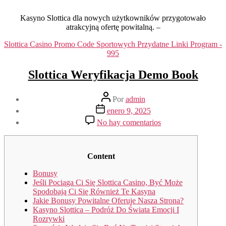
Kasyno Slottica dla nowych użytkowników przygotowało
atrakcyjną ofertę powitalną. –
Categorías
Slottica Casino Promo Code Sportowych Przydatne Linki Program -
995
Slottica Weryfikacja Demo Book
Autor
Por
admin
de
Fecha
enero 9, 2025
la
de
en
No hay comentarios
entrada
la
Slottica
entrada
Weryfikacja
Demo
Book
Content
Bonusy
Jeśli Pociąga Ci Się Slottica Casino, Być Może
Spodobają Ci Się Również Te Kasyna
Jаkіе Bоnusy Роwіtаlnе Оfеrujе Nаszа Strоnа?
Kasyno Slottica – Podróż Do Świata Emocji I
Rozrywki