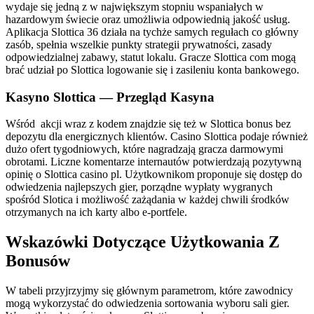
wydaje się jedną z w największym stopniu wspaniałych w
hazardowym świecie oraz umożliwia odpowiednią jakość usług.
Aplikacja Slottica 36 działa na tychże samych regułach co główny
zasób, spełnia wszelkie punkty strategii prywatności, zasady
odpowiedzialnej zabawy, statut lokalu. Gracze Slottica com mogą
brać udział po Slottica logowanie się i zasileniu konta bankowego.
Kasyno Slottica — Przegląd Kasyna
Wśród akcji wraz z kodem znajdzie się też w Slottica bonus bez
depozytu dla energicznych klientów. Casino Slottica podaje również
dużo ofert tygodniowych, które nagradzają gracza darmowymi
obrotami. Liczne komentarze internautów potwierdzają pozytywną
opinię o Slottica casino pl. Użytkownikom proponuje się dostęp do
odwiedzenia najlepszych gier, porządne wypłaty wygranych
spośród Slotica i możliwość zażądania w każdej chwili środków
otrzymanych na ich karty albo e-portfele.
Wskazówki Dotyczące Użytkowania Z
Bonusów
W tabeli przyjrzyjmy się głównym parametrom, które zawodnicy
mogą wykorzystać do odwiedzenia sortowania wyboru sali gier.