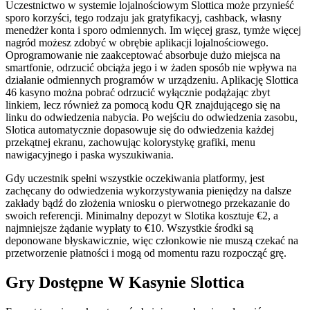
Uczestnictwo w systemie lojalnościowym Slottica może przynieść
sporo korzyści, tego rodzaju jak gratyfikacyj, cashback, własny
menedżer konta i sporo odmiennych. Im więcej grasz, tymże więcej
nagród możesz zdobyć w obrębie aplikacji lojalnościowego.
Oprogramowanie nie zaakceptować absorbuje dużo miejsca na
smartfonie, odrzucić obciąża jego i w żaden sposób nie wpływa na
działanie odmiennych programów w urządzeniu. Aplikację Slottica
46 kasyno można pobrać odrzucić wyłącznie podążając zbyt
linkiem, lecz również za pomocą kodu QR znajdującego się na
linku do odwiedzenia nabycia. Po wejściu do odwiedzenia zasobu,
Slotica automatycznie dopasowuje się do odwiedzenia każdej
przekątnej ekranu, zachowując kolorystykę grafiki, menu
nawigacyjnego i paska wyszukiwania.
Gdy uczestnik spełni wszystkie oczekiwania platformy, jest
zachęcany do odwiedzenia wykorzystywania pieniędzy na dalsze
zakłady bądź do złożenia wniosku o pierwotnego przekazanie do
swoich referencji. Minimalny depozyt w Slotika kosztuje €2, a
najmniejsze żądanie wypłaty to €10. Wszystkie środki są
deponowane błyskawicznie, więc członkowie nie muszą czekać na
przetworzenie płatności i mogą od momentu razu rozpocząć grę.
Gry Dostępne W Kasynie Slottica