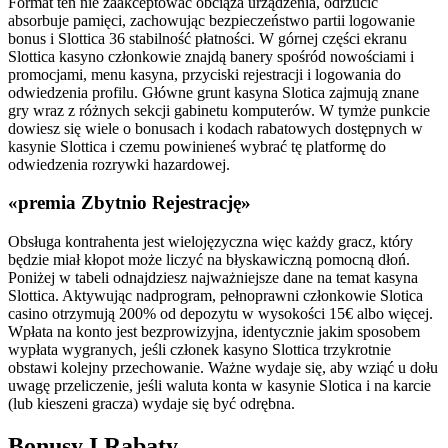
Format ten nie zaakceptować obciąża urządzenia, odrzucić
absorbuje pamięci, zachowując bezpieczeństwo partii logowanie
bonus i Slottica 36 stabilność płatności. W górnej części ekranu
Slottica kasyno członkowie znajdą banery spośród nowościami i
promocjami, menu kasyna, przyciski rejestracji i logowania do
odwiedzenia profilu. Główne grunt kasyna Slotica zajmują znane
gry wraz z różnych sekcji gabinetu komputerów. W tymże punkcie
dowiesz się wiele o bonusach i kodach rabatowych dostępnych w
kasynie Slottica i czemu powinieneś wybrać tę platformę do
odwiedzenia rozrywki hazardowej.
«premia Zbytnio Rejestrację»
Obsługa kontrahenta jest wielojęzyczna więc każdy gracz, który
będzie miał kłopot może liczyć na błyskawiczną pomocną dłoń.
Poniżej w tabeli odnajdziesz najważniejsze dane na temat kasyna
Slottica. Aktywując nadprogram, pełnoprawni członkowie Slotica
casino otrzymują 200% od depozytu w wysokości 15€ albo więcej.
Wpłata na konto jest bezprowizyjna, identycznie jakim sposobem
wypłata wygranych, jeśli członek kasyno Slottica trzykrotnie
obstawi kolejny przechowanie. Ważne wydaje się, aby wziąć u dołu
uwagę przeliczenie, jeśli waluta konta w kasynie Slotica i na karcie
(lub kieszeni gracza) wydaje się być odrębna.
Bonusy I Rabaty