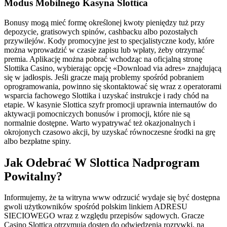
Modus Mobilnego Kasyna Slottica
Bonusy mogą mieć formę określonej kwoty pieniędzy tuż przy
depozycie, gratisowych spinów, cashbacku albo pozostałych
przywilejów. Kody promocyjne jest to specjalistyczne kody, które
można wprowadzić w czasie zapisu lub wpłaty, żeby otrzymać
premia. Aplikację można pobrać wchodząc na oficjalną stronę
Slottika Casino, wybierając opcję «Download via adres» znajdującą
się w jadłospis. Jeśli gracze mają problemy spośród pobraniem
oprogramowania, powinno się skontaktować się wraz z operatorami
wsparcia fachowego Slottika i uzyskać instrukcje i rady chód na
etapie. W kasynie Slottica szyfr promocji uprawnia internautów do
aktywacji pomocniczych bonusów i promocji, które nie są
normalnie dostępne. Warto wypatrywać też okazjonalnych i
okrojonych czasowo akcji, by uzyskać równoczesne środki na grę
albo bezpłatne spiny.
Jak Odebrać W Slottica Nadprogram
Powitalny?
Informujemy, że ta witryna www odrzucić wydaje się być dostępna
gwoli użytkowników spośród polskim linkiem ADRESU
SIECIOWEGO wraz z względu przepisów sądowych. Gracze
Casino Slottica otrzymują dostęp do odwiedzenia rozrywki, na