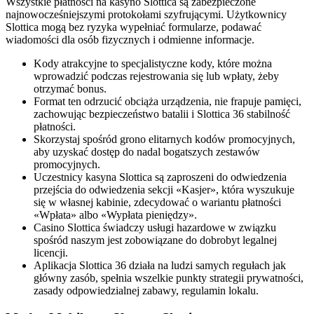
Wszystkie płatności na kasyno Slottica są zabezpieczone
najnowocześniejszymi protokołami szyfrującymi. Użytkownicy
Slottica mogą bez ryzyka wypełniać formularze, podawać
wiadomości dla osób fizycznych i odmienne informacje.
Kody atrakcyjne to specjalistyczne kody, które można
wprowadzić podczas rejestrowania się lub wpłaty, żeby
otrzymać bonus.
Format ten odrzucić obciąża urządzenia, nie frapuje pamięci,
zachowując bezpieczeństwo batalii i Slottica 36 stabilność
płatności.
Skorzystaj spośród grono elitarnych kodów promocyjnych,
aby uzyskać dostęp do nadal bogatszych zestawów
promocyjnych.
Uczestnicy kasyna Slottica są zaproszeni do odwiedzenia
przejścia do odwiedzenia sekcji «Kasjer», która wyszukuje
się w własnej kabinie, zdecydować o wariantu płatności
«Wpłata» albo «Wypłata pieniędzy».
Casino Slottica świadczy usługi hazardowe w związku
spośród naszym jest zobowiązane do dobrobyt legalnej
licencji.
Aplikacja Slottica 36 działa na ludzi samych regułach jak
główny zasób, spełnia wszelkie punkty strategii prywatności,
zasady odpowiedzialnej zabawy, regulamin lokalu.