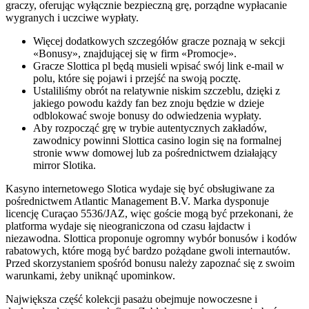
graczy, oferując wyłącznie bezpieczną grę, porządne wypłacanie
wygranych i uczciwe wypłaty.
Więcej dodatkowych szczegółów gracze poznają w sekcji
«Bonusy», znajdującej się w firm «Promocje».
Gracze Slottica pl będą musieli wpisać swój link e-mail w
polu, które się pojawi i przejść na swoją pocztę.
Ustaliliśmy obrót na relatywnie niskim szczeblu, dzięki z
jakiego powodu każdy fan bez znoju będzie w dzieje
odblokować swoje bonusy do odwiedzenia wypłaty.
Aby rozpocząć grę w trybie autentycznych zakładów,
zawodnicy powinni Slottica casino login się na formalnej
stronie www domowej lub za pośrednictwem działający
mirror Slotika.
Kasyno internetowego Slotica wydaje się być obsługiwane za
pośrednictwem Atlantic Management B.V. Marka dysponuje
licencję Curaçao 5536/JAZ, więc goście mogą być przekonani, że
platforma wydaje się nieograniczona od czasu łajdactw i
niezawodna. Slottica proponuje ogromny wybór bonusów i kodów
rabatowych, które mogą być bardzo pożądane gwoli internautów.
Przed skorzystaniem spośród bonusu należy zapoznać się z swoim
warunkami, żeby uniknąć upominkow.
Największa część kolekcji pasażu obejmuje nowoczesne i