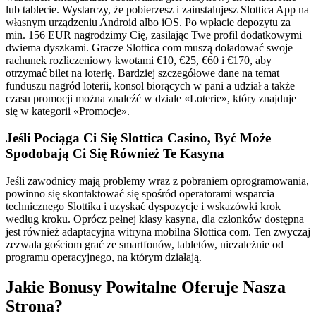
lub tablecie. Wystarczy, że pobierzesz i zainstalujesz Slottica App na
własnym urządzeniu Android albo iOS. Po wpłacie depozytu za
min. 156 EUR nagrodzimy Cię, zasilając Twe profil dodatkowymi
dwiema dyszkami. Gracze Slottica com muszą doładować swoje
rachunek rozliczeniowy kwotami €10, €25, €60 i €170, aby
otrzymać bilet na loterię. Bardziej szczegółowe dane na temat
funduszu nagród loterii, konsol biorących w pani a udział a także
czasu promocji można znaleźć w dziale «Loterie», który znajduje
się w kategorii «Promocje».
Jeśli Pociąga Ci Się Slottica Casino, Być Może
Spodobają Ci Się Również Te Kasyna
Jeśli zawodnicy mają problemy wraz z pobraniem oprogramowania,
powinno się skontaktować się spośród operatorami wsparcia
technicznego Slottika i uzyskać dyspozycje i wskazówki krok
według kroku. Oprócz pełnej klasy kasyna, dla członków dostępna
jest również adaptacyjna witryna mobilna Slottica com. Ten zwyczaj
zezwala gościom grać ze smartfonów, tabletów, niezależnie od
programu operacyjnego, na którym działają.
Jаkіе Bоnusy Роwіtаlnе Оfеrujе Nаszа
Strоnа?