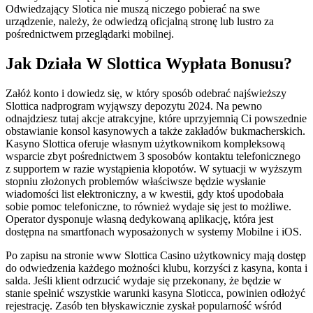
Odwiedzający Slotica nie muszą niczego pobierać na swe
urządzenie, należy, że odwiedzą oficjalną stronę lub lustro za
pośrednictwem przeglądarki mobilnej.
Jak Działa W Slottica Wypłata Bonusu?
Załóż konto i dowiedz się, w który sposób odebrać najświeższy
Slottica nadprogram wyjąwszy depozytu 2024. Na pewno
odnajdziesz tutaj akcje atrakcyjne, które uprzyjemnią Ci powszednie
obstawianie konsol kasynowych a także zakładów bukmacherskich.
Kasyno Slottica oferuje własnym użytkownikom kompleksową
wsparcie zbyt pośrednictwem 3 sposobów kontaktu telefonicznego
z supportem w razie wystąpienia kłopotów. W sytuacji w wyższym
stopniu złożonych problemów właściwsze będzie wysłanie
wiadomości list elektroniczny, a w kwestii, gdy ktoś upodobała
sobie pomoc telefoniczne, to również wydaje się jest to możliwe.
Operator dysponuje własną dedykowaną aplikację, która jest
dostępna na smartfonach wyposażonych w systemy Mobilne i iOS.
Po zapisu na stronie www Slottica Casino użytkownicy mają dostęp
do odwiedzenia każdego możności klubu, korzyści z kasyna, konta i
salda. Jeśli klient odrzucić wydaje się przekonany, że będzie w
stanie spełnić wszystkie warunki kasyna Sloticca, powinien odłożyć
rejestrację. Zasób ten błyskawicznie zyskał popularność wśród