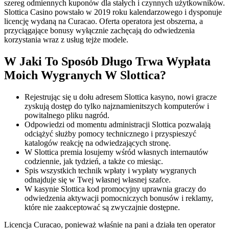
szereg odmiennych kuponów dla stałych i czynnych użytkowników.
Slottica Casino powstało w 2019 roku kalendarzowego i dysponuje
licencję wydaną na Curacao. Oferta operatora jest obszerna, a
przyciągające bonusy wyłącznie zachęcają do odwiedzenia
korzystania wraz z usług tejże modele.
W Jaki To Sposób Długo Trwa Wypłata
Moich Wygranych W Slottica?
Rejestrując się u dołu adresem Slottica kasyno, nowi gracze
zyskują dostęp do tylko najznamienitszych komputerów i
powitalnego pliku nagród.
Odpowiedzi od momentu administracji Slottica pozwalają
odciążyć służby pomocy technicznego i przyspieszyć
katalogów reakcję na odwiedzających stronę.
W Slottica premia losujemy wśród własnych internautów
codziennie, jak tydzień, a także co miesiąc.
Spis wszystkich technik wpłaty i wypłaty wygranych
odnajduje się w Twej własnej własnej szafce.
W kasynie Slottica kod promocyjny uprawnia graczy do
odwiedzenia aktywacji pomocniczych bonusów i reklamy,
które nie zaakceptować są zwyczajnie dostępne.
Licencja Curacao, ponieważ właśnie na pani a działa ten operator