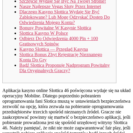
Szczęście Wydaje Się Być Na Twojej Stronie!
Nasze Najlepsze Vegas Sloty Przez Internet
Dlaczego Kasyno Slottica Wydaje Się Być
Zablokowane? Lub Mogę Odzyskać Dostęp Do
Odwiedzenia Mojego Konta?
Bonusy Powitalne W Kasynie Slottica
Slottica Kasyno W Polsce
Odbierz Do Odwiedzenia 4000 Pln + 100
Gratisowych Spinów
Kasyno Slottica — Przegląd Kasyna
Slottica Bonus Zbyt Rejestrację Nieznanego
Konta Do Gry
Bądź Slottica Proponuje Nadprogram Powitalny
Dla Oryginalnych Graczy?
Aplikacja kasyno online Slottica 46 poświęcona wydaje się na układ
operacyjny Mobilne. Dlatego poprzednio pobraniem
oprogramowania fani Slotica muszą w ustawieniach bezpieczeństwa
zezwolić na opcję, która zezwala na pobieranie oprogramowania
przedsiębiorstw trzecich spośród nieznanych źródeł. Gracze nie
zaakceptować powinny się martwić o bezpieczeństwo aplikacji, jeśli
pobieranie prowadzona jest się spośród urzędowej witryny Slottica
46. Należy pamiętać, że nikt nie może zagwarantować fair play, jeśli