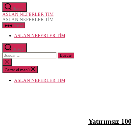
Saltar
Buscar
al
ASLAN NEFERLER TİM
contenido
ASLAN NEFERLER TİM
Menú
ASLAN NEFERLER TİM
Buscar
Buscar:
Cerrar
la
búsqueda
Cerrar el menú
ASLAN NEFERLER TİM
Yatırımsız 10