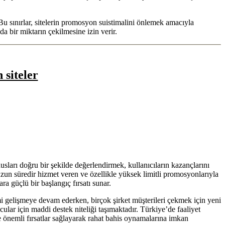
Bu sınırlar, sitelerin promosyon suistimalini önlemek amacıyla
 bir miktarın çekilmesine izin verir.
 siteler
usları doğru bir şekilde değerlendirmek, kullanıcıların kazançlarını
zun süredir hizmet veren ve özellikle yüksek limitli promosyonlarıyla
a güçlü bir başlangıç fırsatı sunar.
 gelişmeye devam ederken, birçok şirket müşterileri çekmek için yeni
lar için maddi destek niteliği taşımaktadır. Türkiye’de faaliyet
e önemli fırsatlar sağlayarak rahat bahis oynamalarına imkan