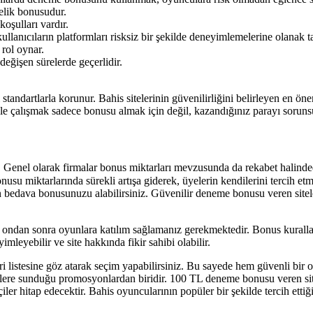
yelik bonusudur.
koşulları vardır.
lanıcıların platformları risksiz bir şekilde deneyimlemelerine olanak ta
rol oynar.
eğişen sürelerde geçerlidir.
li standartlarla korunur. Bahis sitelerinin güvenilirliğini belirleyen en ö
siteyle çalışmak sadece bonusu almak için değil, kazandığınız parayı soru
nel olarak firmalar bonus miktarları mevzusunda da rekabet halindedir.
u miktarlarında sürekli artışa giderek, üyelerin kendilerini tercih etm
 bedava bonusunuzu alabilirsiniz. Güvenilir deneme bonusu veren siteler
, ondan sonra oyunlara katılım sağlamanız gerekmektedir. Bonus kurallar
imleyebilir ve site hakkında fikir sahibi olabilir.
teleri listesine göz atarak seçim yapabilirsiniz. Bu sayede hem güvenli
lere sunduğu promosyonlardan biridir. 100 TL deneme bonusu veren siteler
er hitap edecektir. Bahis oyuncularının popüler bir şekilde tercih ettiğ