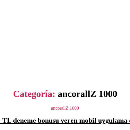
Categoría:
ancorallZ 1000
Categorías
ancorallZ 1000
0 TL deneme bonusu veren mobil uygulama de