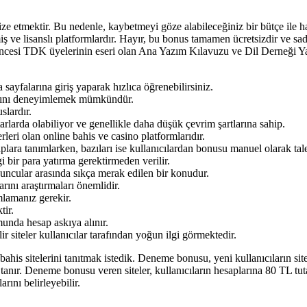
ize etmektir. Bu nedenle, kaybetmeyi göze alabileceğiniz bir bütçe ile
lmiş ve lisanslı platformlardır. Hayır, bu bonus tamamen ücretsizdir ve s
 öncesi TDK üyelerinin eseri olan Ana Yazım Kılavuzu ve Dil Derneği Y
sayfalarına giriş yaparak hızlıca öğrenebilirsiniz.
larını deneyimlemek mümkündür.
slardır.
rlarda olabiliyor ve genellikle daha düşük çevrim şartlarına sahip.
rleri olan online bahis ve casino platformlarıdır.
ra tanımlarken, bazıları ise kullanıcılardan bonusu manuel olarak talep
i bir para yatırma gerektirmeden verilir.
uncular arasında sıkça merak edilen bir konudur.
arını araştırmaları önemlidir.
lamanız gerekir.
tir.
munda hesap askıya alınır.
r siteler kullanıcılar tarafından yoğun ilgi görmektedir.
 bahis sitelerini tanıtmak istedik. Deneme bonusu, yeni kullanıcıların si
tanır. Deneme bonusu veren siteler, kullanıcıların hesaplarına 80 TL tu
ını belirleyebilir.