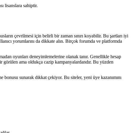
lisanslara sahiptir.
sların çevrilmesi için belirli bir zaman sınırı koyabilir. Bu şartları iyi
lanıcı yorumlarını da dikkate alın. Birçok forumda ve platformda
tmadan oyunları deneyimlemelerine olanak tanır. Genellikle hesap
nadir görülen ama oldukça cazip kampanyalardandır. Bu yüzden
me bonusu sunarak dikkat çekiyor. Bu siteler, yeni üye kazanımını
ağlar.