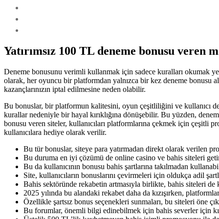
Yatırımsız 100 TL deneme bonusu veren mob
Deneme bonusunu verimli kullanmak için sadece kuralları okumak yetme
olarak, her oyuncu bir platformdan yalnızca bir kez deneme bonusu al
kazançlarınızın iptal edilmesine neden olabilir.
Bu bonuslar, bir platformun kalitesini, oyun çeşitliliğini ve kullanıcı
kurallar nedeniyle bir hayal kırıklığına dönüşebilir. Bu yüzden, den
bonusu veren siteler, kullanıcıları platformlarına çekmek için çeşitl
kullanıcılara hediye olarak verilir.
Bu tür bonuslar, siteye para yatırmadan direkt olarak verilen pr
Bu duruma en iyi çözümü de online casino ve bahis siteleri getir
Bu da kullanıcının bonusu bahis şartlarına takılmadan kullanabi
Site, kullanıcıların bonuslarını çevirmeleri için oldukça adil şart
Bahis sektöründe rekabetin artmasıyla birlikte, bahis siteleri de
2025 yılında bu alandaki rekabet daha da kızışırken, platformlar
Özellikle şartsız bonus seçenekleri sunmaları, bu siteleri öne çı
Bu forumlar, önemli bilgi edinebilmek için bahis severler için k