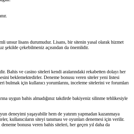
nır.
nemli unsur lisans durumudur. Lisans, bir sitenin yasal olarak hizmet
nsuz şekilde çekebilmeniz açısından da önemlidir.
 Bahis ve casino siteleri kendi aralarındaki rekabetten dolayı her
esini beklemektedirler. Deneme bonusu veren siteler yeni listesi
i bulmak için kullanıcı yorumlarını, inceleme sitelerini ve forumları
ına uygun bahis almadığınız takdirde bakiyeniz silinme tehlikesiyle
 bir oyun deneyimi yaşayabilir hem de yatırım yapmadan kazanmaya
, kullanıcıların siteyi tanıması ve oyunları denemesi için verilir.
i deneme bonusu veren bahis siteleri, her geçen yıl daha da