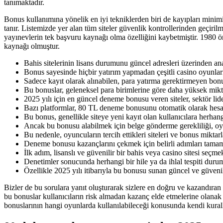
tanımaktadır.
Bonus kullanımına yönelik en iyi tekniklerden biri de kayıpları minim
tanır. Listemizde yer alan tüm siteler güvenlik kontrollerinden geçiri
yayınevlerin tek başvuru kaynağı olma özelliğini kaybetmiştir. 1980
kaynağı olmuştur.
Bahis sitelerinin lisans durumunu güncel adresleri üzerinden ana 
Bonus sayesinde hiçbir yatırım yapmadan çeşitli casino oyun
Sadece kayıt olarak alınabilen, para yatırma gerektirmeyen bonu
Bu bonuslar, geleneksel para birimlerine göre daha yüksek mikta
2025 yılı için en güncel deneme bonusu veren siteler, sektör lide
Bazı platformlar, 80 TL deneme bonusunu otomatik olarak hesapla
Bu bonus, genellikle siteye yeni kayıt olan kullanıcılara herhang
Ancak bu bonusu alabilmek için belge gönderme gerekliliği, oy
Bu nedenle, oyuncuların tercih ettikleri siteleri ve bonus miktarl
Deneme bonusu kazançlarını çekmek için belirli adımları tamam
İlk adım, lisanslı ve güvenilir bir bahis veya casino sitesi seçmek
Denetimler sonucunda herhangi bir hile ya da ihlal tespiti duru
Özellikle 2025 yılı itibarıyla bu bonusu sunan güncel ve güvenili
Bizler de bu sorulara yanıt oluşturarak sizlere en doğru ve kazandıran
bu bonuslar kullanıcıların risk almadan kazanç elde etmelerine olanak 
bonuslarının hangi oyunlarda kullanılabileceği konusunda kendi kurallar