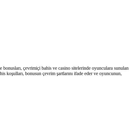
 bonusları, çevrimiçi bahis ve casino sitelerinde oyunculara sunulan
his koşulları, bonusun çevrim şartlarını ifade eder ve oyuncunun,