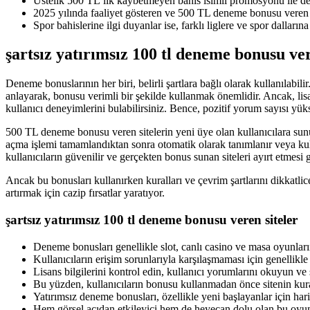
Üstelik 500 TL’lik kaybetmeyen bahis isimli promosyonu ile de 
2025 yılında faaliyet gösteren ve 500 TL deneme bonusu veren s
Spor bahislerine ilgi duyanlar ise, farklı liglere ve spor dalların
şartsız yatırımsız 100 tl deneme bonusu ver
Deneme bonuslarının her biri, belirli şartlara bağlı olarak kullanılabilir.
anlayarak, bonusu verimli bir şekilde kullanmak önemlidir. Ancak, li
kullanıcı deneyimlerini bulabilirsiniz. Bence, pozitif yorum sayısı yüks
500 TL deneme bonusu veren sitelerin yeni üye olan kullanıcılara sun
açma işlemi tamamlandıktan sonra otomatik olarak tanımlanır veya kul
kullanıcıların güvenilir ve gerçekten bonus sunan siteleri ayırt etmesi g
Ancak bu bonusları kullanırken kuralları ve çevrim şartlarını dikkatl
artırmak için cazip fırsatlar yaratıyor.
şartsız yatırımsız 100 tl deneme bonusu veren siteler
Deneme bonusları genellikle slot, canlı casino ve masa oyunların
Kullanıcıların erişim sorunlarıyla karşılaşmaması için genellikle 
Lisans bilgilerini kontrol edin, kullanıcı yorumlarını okuyun ve si
Bu yüzden, kullanıcıların bonusu kullanmadan önce sitenin kural
Yatırımsız deneme bonusları, özellikle yeni başlayanlar için harika
Hem görsel açıdan etkileyici hem de heyecan dolu olan bu oyu