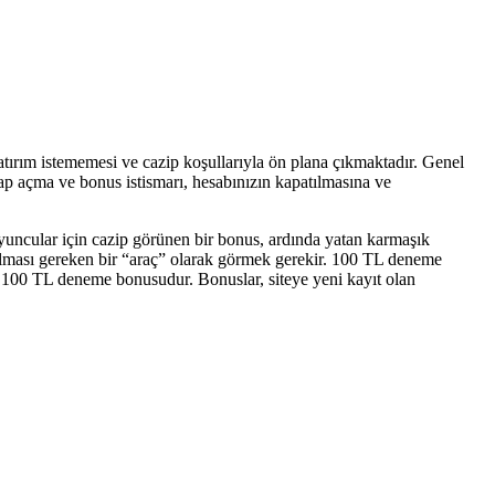
tırım istememesi ve cazip koşullarıyla ön plana çıkmaktadır. Genel
p açma ve bonus istismarı, hesabınızın kapatılmasına ve
z oyuncular için cazip görünen bir bonus, ardında yatan karmaşık
nılması gereken bir “araç” olarak görmek gerekir. 100 TL deneme
de 100 TL deneme bonusudur. Bonuslar, siteye yeni kayıt olan