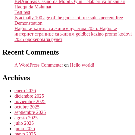
BetAndreas Casino-da Mobil Oyun Tələbləri və İmkanları
Haqqında Məlumat
Test rest
Is actually 100 age of the gods slot free spins percent free
Demonstration
Најбољи казина са живим рулетом 2025. Најбоље
интернет странице са живим goldbet kazino promo kodovi
2025 брокером за рулет
Recent Comments
A WordPress Commenter
en
Hello world!
Archives
enero 2026
diciembre 2025
noviembre 2025
octubre 2025
septiembre 2025
agosto 2025
julio 2025
junio 2025
mayo 2025