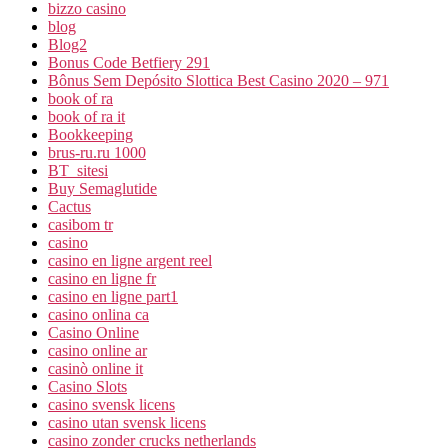
bizzo casino
blog
Blog2
Bonus Code Betfiery 291
Bônus Sem Depósito Slottica Best Casino 2020 – 971
book of ra
book of ra it
Bookkeeping
brus-ru.ru 1000
BT_sitesi
Buy Semaglutide
Cactus
casibom tr
casino
casino en ligne argent reel
casino en ligne fr
casino en ligne part1
casino onlina ca
Casino Online
casino online ar
casinò online it
Casino Slots
casino svensk licens
casino utan svensk licens
casino zonder crucks netherlands