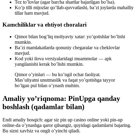
Tez to’lovlar (agar barcha shartlar bajarilgan bo’lsa).
Ko’p tilli mijozlar qo’llab-quvvatlashi, ba’zi joylarda mahalliy
tillar ham mavjud.
Kamchiliklar va ehtiyot choralari
Qimor bilan bog’liq moliyaviy xatar: yo’qotishlar bo’lishi
mumkin.
Ba’zi mamlakatlarda qonuniy chegaralar va cheklovlar
mavjud.
Kod yoki ilova versiyalaridagi muammolar — apk
yangilanishi kerak bo’lishi mumkin.
Qimor o’yinlari — bu ko’ngil ochar faoliyat.
Mas’uliyatni unutmaslik va faqat yo’qotishga tayyor
bo’lgan pul bilan o’ynash muhim.
Amaliy yo’riqnoma: PinUpga qanday
boshlash (qadamlar bilan)
Endi amaliy bosqich: agar siz pin up casino online yoki pin-up
online-da o’ynashga qaror qilsangiz, quyidagi qadamlarni bajaring.
Bu sizni xavfsiz va ongli o’yinchi qiladi.