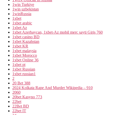
1win Turkiye
1win uzbekistan
1winRussia
1xbet
1xbet arabic
1xbet Az
1xbet Azerbaycan, 1xbet-Az mobil merc sayti Giriş 760
1xbet casino BD
1xbet Kazahstan
1xbet KR
1xbet malaysia
1xbet Morocco
1xbet Online 36
1xbet pt
1xbet Russian
1xbet russian1
2
20 Bet 388
2024 Kolkata Rape And Murder Wikipedia – 910
2060
20bet Kasyno 773
22bet
22Bet BD
22bet IT