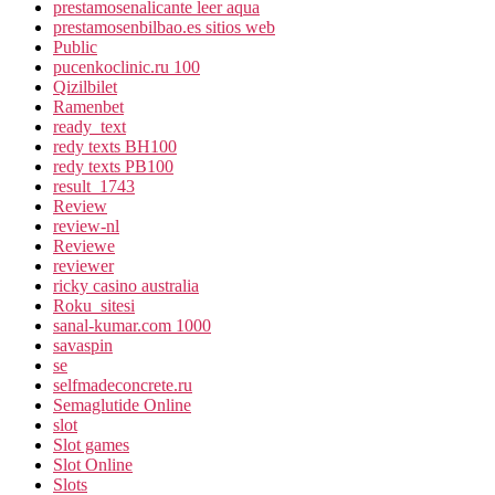
prestamosenalicante leer aqua
prestamosenbilbao.es sitios web
Public
pucenkoclinic.ru 100
Qizilbilet
Ramenbet
ready_text
redy texts BH100
redy texts PB100
result_1743
Review
review-nl
Reviewe
reviewer
ricky casino australia
Roku_sitesi
sanal-kumar.com 1000
savaspin
se
selfmadeconcrete.ru
Semaglutide Online
slot
Slot games
Slot Online
Slots