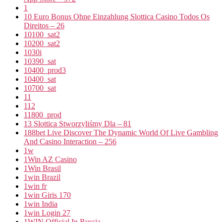
1
10 Euro Bonus Ohne Einzahlung Slottica Casino Todos Os
Direitos – 26
10100_sat2
10200_sat2
1030i
10390_sat
10400_prod3
10400_sat
10700_sat
11
112
11800_prod
13 Slottica Stworzyliśmy Dla – 81
188bet Live Discover The Dynamic World Of Live Gambling
And Casino Interaction – 256
1w
1Win AZ Casino
1Win Brasil
1win Brazil
1win fr
1win Giris 170
1win India
1win Login 27
1WIN Official In Russia