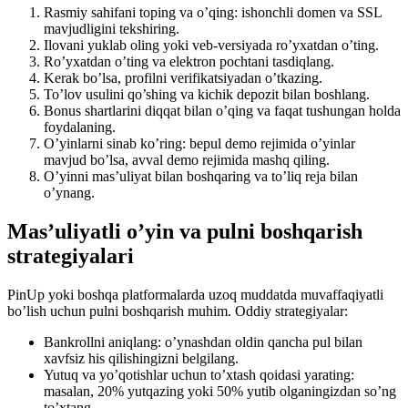
Rasmiy sahifani toping va o’qing: ishonchli domen va SSL
mavjudligini tekshiring.
Ilovani yuklab oling yoki veb-versiyada ro’yxatdan o’ting.
Ro’yxatdan o’ting va elektron pochtani tasdiqlang.
Kerak bo’lsa, profilni verifikatsiyadan o’tkazing.
To’lov usulini qo’shing va kichik depozit bilan boshlang.
Bonus shartlarini diqqat bilan o’qing va faqat tushungan holda
foydalaning.
O’yinlarni sinab ko’ring: bepul demo rejimida o’yinlar
mavjud bo’lsa, avval demo rejimida mashq qiling.
O’yinni mas’uliyat bilan boshqaring va to’liq reja bilan
o’ynang.
Mas’uliyatli o’yin va pulni boshqarish
strategiyalari
PinUp yoki boshqa platformalarda uzoq muddatda muvaffaqiyatli
bo’lish uchun pulni boshqarish muhim. Oddiy strategiyalar:
Bankrollni aniqlang: o’ynashdan oldin qancha pul bilan
xavfsiz his qilishingizni belgilang.
Yutuq va yo’qotishlar uchun to’xtash qoidasi yarating:
masalan, 20% yutqazing yoki 50% yutib olganingizdan so’ng
to’xtang.