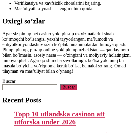
Verifikatsiya va xavfsizlik choralarini bajaring.
Mas’uliyatli o’ynash — eng muhim qoida.
Oxirgi so’zlar
Agar siz pin up bet casino yoki pin-up uz xizmatlarini sinab
ko’rmoqchi bo’lsangiz, yaxshi tayyorlangan, ma’lumotli va
ehtiyotkor yondashuv sizni ko’plab muammolardan himoya qiladi.
Pinup, pin up, pin-up online yoki pin up uzbekistan — qanday nom
bilan bo’lmasin, asosiy narsa — o’zingizni va moliyaviy holatingizni
himoya qilish. Agar qo’shimcha savollaringiz bo’lsa yoki aniq bir
masala bo’yicha yo’riqnoma kerak bo’lsa, bemalol so’rang. Omad
tilayman va mas’uliyat bilan o’ynang!
Buscar
Buscar
Recent Posts
Topp 10 utländska casinon att
utforska under 2026