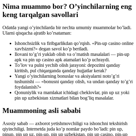
Nima muammo bor? O’yinchilarning eng
keng tarqalgan savollari
Odatda yangi o’yinchilarda bir nechta umumiy muammolar bo’ladi.
Ularni qisqacha ajratib ko’rsataman:
Ishonchsizlik va firibgarlikdan qo’rqish. «Pin-up casino online
xavfsizmi?» degan savol ko’p beriladi.
Ilovani to’g’ri yuklab olish va o’rnatish masalalari — pin-up
apk va pin up casino apk atamalari ko’p uchraydi.
To’lov va pulni yechib olish jarayoni: depozitni qanday
kiritish, pul chiqarganda qanday hujjatlar kerak?
Yangi o’yinchilarning bonuslar va aksiyalarni noto’g’ri
tushunishi — «bonusni qanday olish, va undan qanday to’g’ri
foydalanish?»
Qonuniylik va mamlakat ichidagi cheklovlar, pin up uz yoki
pin up uzbekistan xizmatlari bilan bog’liq masalalar.
Muammoning asli sababi
Asosiy sabab — axborot yetishmovchiligi va ishonchni tekshirish
qiyinchiligi. Internetda juda ko’p nomlar paydo bo’ladi: pin up,
pinup, pin up uz, pin-up, pin up uzbekistan, pin up casino, pin-up