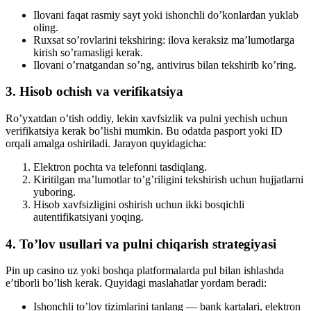
Ilovani faqat rasmiy sayt yoki ishonchli do’konlardan yuklab
oling.
Ruxsat so’rovlarini tekshiring: ilova keraksiz ma’lumotlarga
kirish so’ramasligi kerak.
Ilovani o’rnatgandan so’ng, antivirus bilan tekshirib ko’ring.
3. Hisob ochish va verifikatsiya
Ro’yxatdan o’tish oddiy, lekin xavfsizlik va pulni yechish uchun
verifikatsiya kerak bo’lishi mumkin. Bu odatda pasport yoki ID
orqali amalga oshiriladi. Jarayon quyidagicha:
Elektron pochta va telefonni tasdiqlang.
Kiritilgan ma’lumotlar to’g’riligini tekshirish uchun hujjatlarni
yuboring.
Hisob xavfsizligini oshirish uchun ikki bosqichli
autentifikatsiyani yoqing.
4. To’lov usullari va pulni chiqarish strategiyasi
Pin up casino uz yoki boshqa platformalarda pul bilan ishlashda
e’tiborli bo’lish kerak. Quyidagi maslahatlar yordam beradi:
Ishonchli to’lov tizimlarini tanlang — bank kartalari, elektron