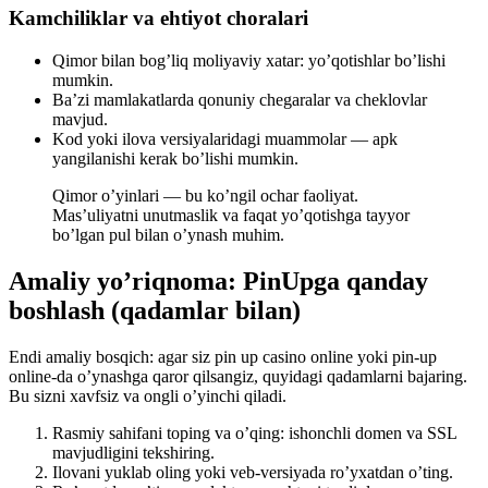
Kamchiliklar va ehtiyot choralari
Qimor bilan bog’liq moliyaviy xatar: yo’qotishlar bo’lishi
mumkin.
Ba’zi mamlakatlarda qonuniy chegaralar va cheklovlar
mavjud.
Kod yoki ilova versiyalaridagi muammolar — apk
yangilanishi kerak bo’lishi mumkin.
Qimor o’yinlari — bu ko’ngil ochar faoliyat.
Mas’uliyatni unutmaslik va faqat yo’qotishga tayyor
bo’lgan pul bilan o’ynash muhim.
Amaliy yo’riqnoma: PinUpga qanday
boshlash (qadamlar bilan)
Endi amaliy bosqich: agar siz pin up casino online yoki pin-up
online-da o’ynashga qaror qilsangiz, quyidagi qadamlarni bajaring.
Bu sizni xavfsiz va ongli o’yinchi qiladi.
Rasmiy sahifani toping va o’qing: ishonchli domen va SSL
mavjudligini tekshiring.
Ilovani yuklab oling yoki veb-versiyada ro’yxatdan o’ting.