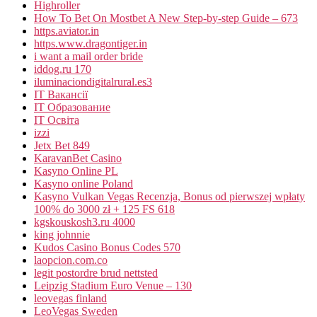
Highroller
How To Bet On Mostbet A New Step-by-step Guide – 673
https.aviator.in
https.www.dragontiger.in
i want a mail order bride
iddog.ru 170
iluminaciondigitalrural.es3
IT Вакансії
IT Образование
IT Освіта
izzi
Jetx Bet 849
KaravanBet Casino
Kasyno Online PL
Kasyno online Poland
Kasyno Vulkan Vegas Recenzja, Bonus od pierwszej wpłaty
100% do 3000 zł + 125 FS 618
kgskouskosh3.ru 4000
king johnnie
Kudos Casino Bonus Codes 570
laopcion.com.co
legit postordre brud nettsted
Leipzig Stadium Euro Venue – 130
leovegas finland
LeoVegas Sweden