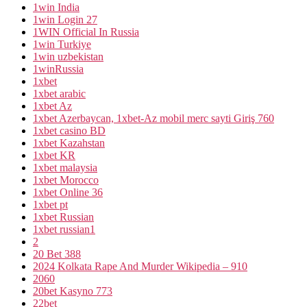
1win India
1win Login 27
1WIN Official In Russia
1win Turkiye
1win uzbekistan
1winRussia
1xbet
1xbet arabic
1xbet Az
1xbet Azerbaycan, 1xbet-Az mobil merc sayti Giriş 760
1xbet casino BD
1xbet Kazahstan
1xbet KR
1xbet malaysia
1xbet Morocco
1xbet Online 36
1xbet pt
1xbet Russian
1xbet russian1
2
20 Bet 388
2024 Kolkata Rape And Murder Wikipedia – 910
2060
20bet Kasyno 773
22bet