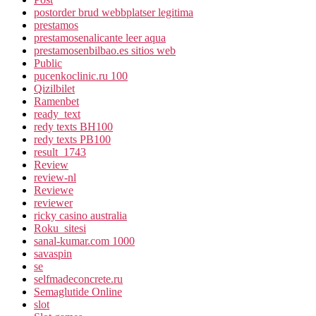
postorder brud webbplatser legitima
prestamos
prestamosenalicante leer aqua
prestamosenbilbao.es sitios web
Public
pucenkoclinic.ru 100
Qizilbilet
Ramenbet
ready_text
redy texts BH100
redy texts PB100
result_1743
Review
review-nl
Reviewe
reviewer
ricky casino australia
Roku_sitesi
sanal-kumar.com 1000
savaspin
se
selfmadeconcrete.ru
Semaglutide Online
slot