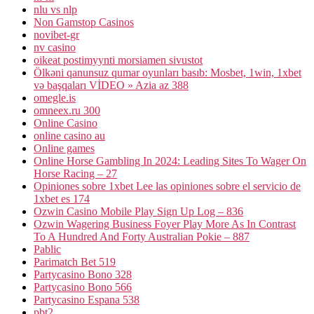
nlu vs nlp
Non Gamstop Casinos
novibet-gr
nv casino
oikeat postimyynti morsiamen sivustot
Ölkəni qanunsuz qumar oyunları basıb: Mosbet, 1win, 1xbet
və başqaları VİDEO » Azia az 388
omegle.is
omneex.ru 300
Online Casino
online casino au
Online games
Online Horse Gambling In 2024: Leading Sites To Wager On
Horse Racing – 27
Opiniones sobre 1xbet Lee las opiniones sobre el servicio de
1xbet es 174
Ozwin Casino Mobile Play Sign Up Log – 836
Ozwin Wagering Business Foyer Play More As In Contrast
To A Hundred And Forty Australian Pokie – 887
Pablic
Parimatch Bet 519
Partycasino Bono 328
Partycasino Bono 566
Partycasino Espana 538
pbt2