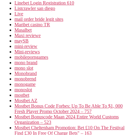
Linebet Login Registration 610
Listcrawler san diego
Live
mail order bride legit sites
Maribet casino TR
Masalbet
Maxi reviewe
maySB
mini-review
Mini-reviews
mobileporngames
mono brand
mono slot
Monobrand
monobrend
monogame
monoslot
mostbet
Mostbet AZ
Mostbet Bonus Code Forbes: Up To Be Able To $1, 000
Fresh Player Promo October 2024 – 757
Mostbet Bonuscode Maan 2024 Entire World Customs
Organization – 523
Mostbet Cheltenham Promotion: Bet £10 On The Festival
Find £30 In Free Of Charge Bets" – 163