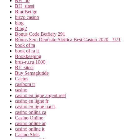
BH_50
BH_sitesi
BinoBet gr
bizzo casino
blog
Blog2
Bonus Code Betfiery 291
Bônus Sem Depósito Slottica Best Casino 2020 – 971
book of ra
book of ra it
Bookkeeping
brus-ru.ru 1000
BT_sitesi
Buy Semaglutide
Cactus
casibom tr
casino
casino en ligne argent reel
casino en ligne fr
casino en ligne part1
casino onlina ca
Casino Online
casino online ar
casinò online it
Casino Slots