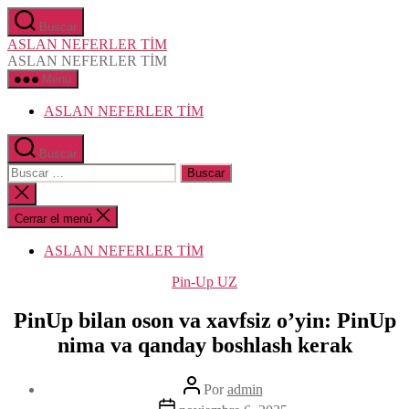
Saltar
Buscar
al
ASLAN NEFERLER TİM
contenido
ASLAN NEFERLER TİM
Menú
ASLAN NEFERLER TİM
Buscar
Buscar:
Cerrar
la
búsqueda
Cerrar el menú
ASLAN NEFERLER TİM
Categorías
Pin-Up UZ
PinUp bilan oson va xavfsiz o’yin: PinUp
nima va qanday boshlash kerak
Autor
Por
admin
de
Fecha