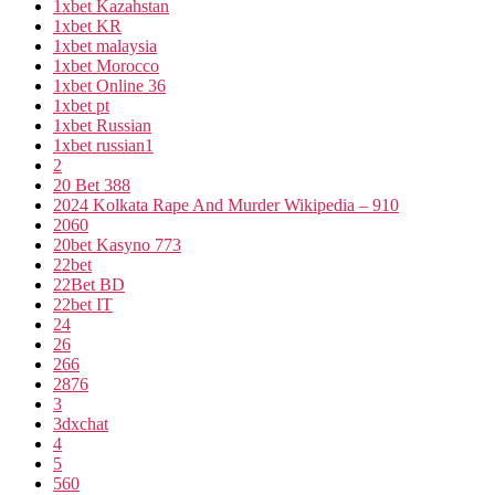
1xbet Kazahstan
1xbet KR
1xbet malaysia
1xbet Morocco
1xbet Online 36
1xbet pt
1xbet Russian
1xbet russian1
2
20 Bet 388
2024 Kolkata Rape And Murder Wikipedia – 910
2060
20bet Kasyno 773
22bet
22Bet BD
22bet IT
24
26
266
2876
3
3dxchat
4
5
560