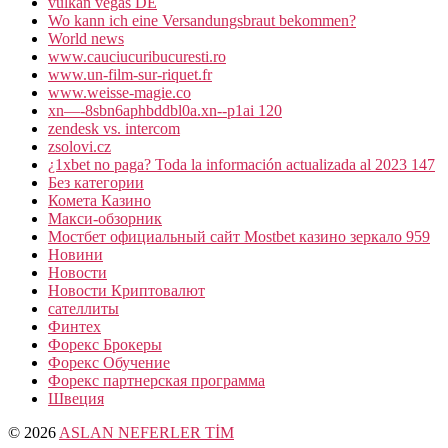
vulkan vegas DE
Wo kann ich eine Versandungsbraut bekommen?
World news
www.cauciucuribucuresti.ro
www.un-film-sur-riquet.fr
www.weisse-magie.co
xn—-8sbn6aphbddbl0a.xn--p1ai 120
zendesk vs. intercom
zsolovi.cz
¿1xbet no paga? Toda la información actualizada al 2023 147
Без категории
Комета Казино
Макси-обзорник
Мостбет официальный сайт Mostbet казино зеркало 959
Новини
Новости
Новости Криптовалют
сателлиты
Финтех
Форекс Брокеры
Форекс Обучение
Форекс партнерская программа
Швеция
© 2026
ASLAN NEFERLER TİM