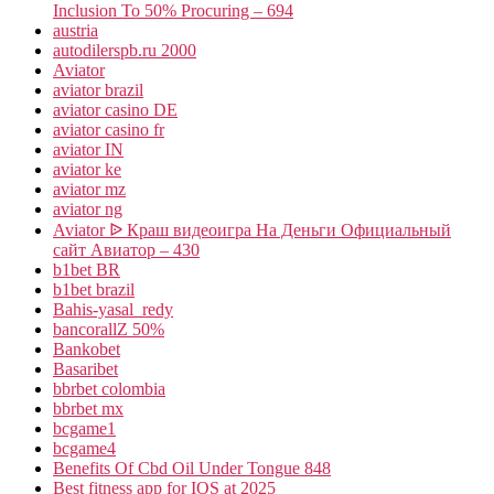
Inclusion To 50% Procuring – 694
austria
autodilerspb.ru 2000
Aviator
aviator brazil
aviator casino DE
aviator casino fr
aviator IN
aviator ke
aviator mz
aviator ng
Aviator ᐉ Краш видеоигра На Деньги Официальный
сайт Авиатор – 430
b1bet BR
b1bet brazil
Bahis-yasal_redy
bancorallZ 50%
Bankobet
Basaribet
bbrbet colombia
bbrbet mx
bcgame1
bcgame4
Benefits Of Cbd Oil Under Tongue 848
Best fitness app for IOS at 2025