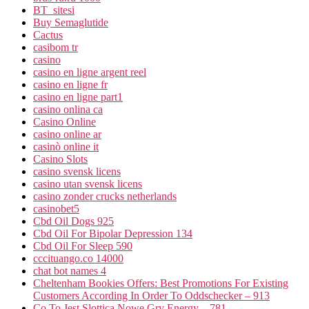
BT_sitesi
Buy Semaglutide
Cactus
casibom tr
casino
casino en ligne argent reel
casino en ligne fr
casino en ligne part1
casino onlina ca
Casino Online
casino online ar
casinò online it
Casino Slots
casino svensk licens
casino utan svensk licens
casino zonder crucks netherlands
casinobet5
Cbd Oil Dogs 925
Cbd Oil For Bipolar Depression 134
Cbd Oil For Sleep 590
cccituango.co 14000
chat bot names 4
Cheltenham Bookies Offers: Best Promotions For Existing
Customers According In Order To Oddschecker – 913
Co To Jest Slottica Nowe Gry Energy – 781