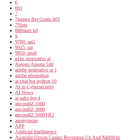
6
691
7
7games Bet Gratis 605
7Slots
888starz bd
9
9700_sat2
9925_sat
9950_prod
a16z generative ai
Aajogo Aposta 548
adobe generative ai 1
adobe photoshop
ai chat bot python 10
AI in Cybersecurity
AI News
ai sales bot 4
ancorallZ 1000
ancorallZ 3000
ancorallZ 5000TR2
anonymous
APP
Artificial Intelligence
Australia Ozwin Casino Reception Up Aud $4000 In