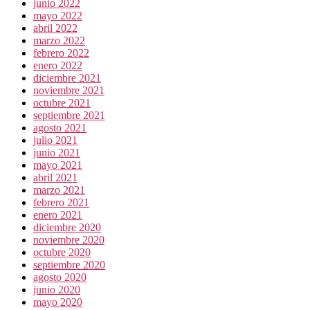
junio 2022
mayo 2022
abril 2022
marzo 2022
febrero 2022
enero 2022
diciembre 2021
noviembre 2021
octubre 2021
septiembre 2021
agosto 2021
julio 2021
junio 2021
mayo 2021
abril 2021
marzo 2021
febrero 2021
enero 2021
diciembre 2020
noviembre 2020
octubre 2020
septiembre 2020
agosto 2020
junio 2020
mayo 2020