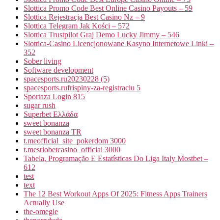
Slottica Promo Code Best Online Casino Payouts – 59
Slottica Rejestracja Best Casino Nz – 9
Slottica Telegram Jak Kości – 572
Slottica Trustpilot Graj Demo Lucky Jimmy – 546
Slottica-Casino Licencjonowane Kasyno Internetowe Linki –
352
Sober living
Software development
spacesports.ru20230228 (5)
spacesports.rufrispiny-za-registraciu 5
Sportaza Login 815
sugar rush
Superbet Ελλάδα
sweet bonanza
sweet bonanza TR
t.meofficial_site_pokerdom 3000
t.mesriobetcasino_official 3000
Tabela, Programação E Estatísticas Do Liga Italy Mostbet –
612
test
text
The 12 Best Workout Apps Of 2025: Fitness Apps Trainers
Actually Use
the-omegle