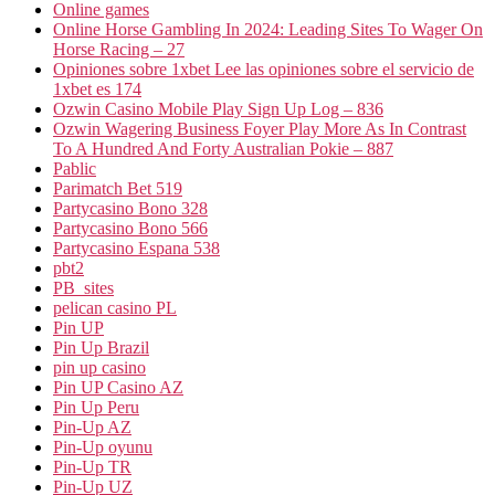
Online games
Online Horse Gambling In 2024: Leading Sites To Wager On
Horse Racing – 27
Opiniones sobre 1xbet Lee las opiniones sobre el servicio de
1xbet es 174
Ozwin Casino Mobile Play Sign Up Log – 836
Ozwin Wagering Business Foyer Play More As In Contrast
To A Hundred And Forty Australian Pokie – 887
Pablic
Parimatch Bet 519
Partycasino Bono 328
Partycasino Bono 566
Partycasino Espana 538
pbt2
PB_sites
pelican casino PL
Pin UP
Pin Up Brazil
pin up casino
Pin UP Casino AZ
Pin Up Peru
Pin-Up AZ
Pin-Up oyunu
Pin-Up TR
Pin-Up UZ