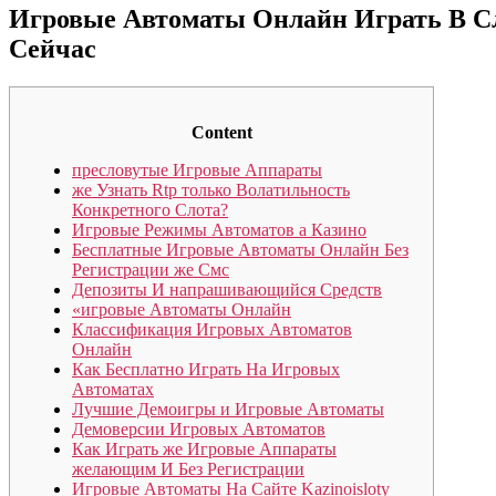
Игровые Автоматы Онлайн Играть В Сл
Сейчас
Content
пресловутые Игровые Аппараты
же Узнать Rtp только Волатильность
Конкретного Слота?
Игровые Режимы Автоматов а Казино
Бесплатные Игровые Автоматы Онлайн Без
Регистрации же Смс
Депозиты И напрашивающийся Средств
«игровые Автоматы Онлайн
Классификация Игровых Автоматов
Онлайн
Как Бесплатно Играть На Игровых
Автоматах
Лучшие Демоигры и Игровые Автоматы
Демоверсии Игровых Автоматов
Как Играть же Игровые Аппараты
желающим И Без Регистрации
Игровые Автоматы На Сайте Kazinoisloty