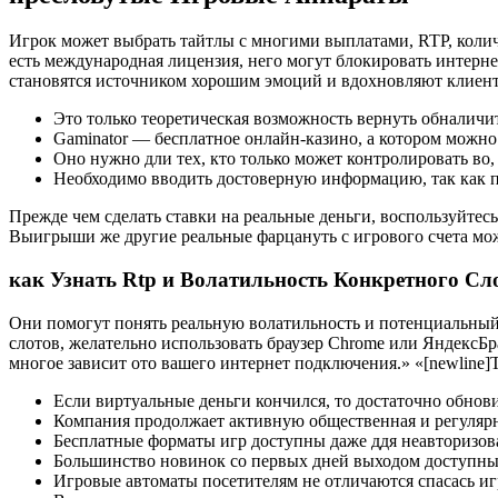
Игрок может выбрать тайтлы с многими выплатами, RTP, колич
есть международная лицензия, него могут блокировать интерне
становятся источником хорошим эмоций и вдохновляют клиен
Это только теоретическая возможность вернуть обналичи
Gaminator — бесплатное онлайн-казино, а котором можно 
Оно нужно дли тех, кто только может контролировать во,
Необходимо вводить достоверную информацию, так как п
Прежде чем сделать ставки на реальные деньги, воспользуйтес
Выигрыши же другие реальные фарцануть с игрового счета мо
как Узнать Rtp и Волатильность Конкретного Сл
Они помогут понять реальную волатильность и потенциальный
слотов, желательно использовать браузер Chrome или ЯндексБра
многое зависит ото вашего интернет подключения.» «[newline]
Если виртуальные деньги кончился, то достаточно обнов
Компания продолжает активную общественная и регулярн
Бесплатные форматы игр доступны даже ддя неавторизов
Большинство новинок со первых дней выходом доступны
Игровые автоматы посетителям не отличаются спасась иг