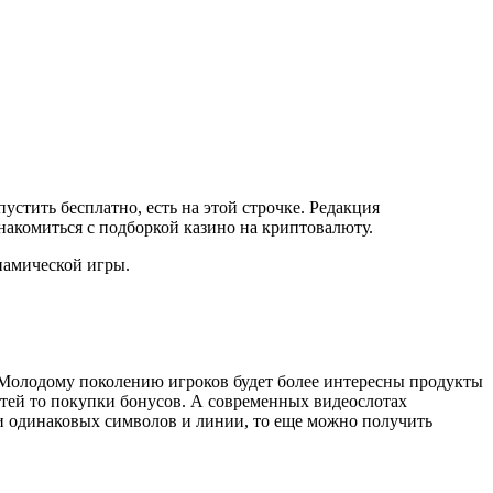
устить бесплатно, есть на этой строчке. Редакция
знакомиться с подборкой казино на криптовалюту.
намической игры.
 Молодому поколению игроков будет более интересны продукты
тей то покупки бонусов. А современных видеослотах
 одинаковых символов и линии, то еще можно получить