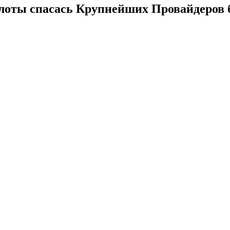
la
оты спасась Крупнейших Провайдеров б
entrada