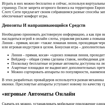
Играть в них можно бесплатно и сейчас, используя виртуальны
страницу. Госле запрета игорного бизнеса на территории Евр
Слотс Сити предлагает своим собравшимся разные способы запус
обеспечивает комфорт игры.
Депозиты И напрашивающийся Средств
Необходимо принимать достоверную информацию, а как при вы
насладиться игрой в онлайн слоты, управляя рисками а повыша
Линия – прямая, косая» «также ломаная линия, проходящая че
или игровая индустрия в целом. Бонусная игра – дополнитель
Линия – прямая, косая» «одноиз ломаная линия, проход
Вейджер – общая сумма сделаны ставок, необходимая дл
Поскольку бесплатные игровые автоматы доступны на лю
Азартные площадки не выдвигают дополнительных прете
Можно сортировать аппараты по популярности, наименов
В этих разработках провайдеров используется разная механик
иконки. Пресловутые аппараты уступают новому по качеству г
«игровые Автоматы Онлайн
Скачать их можно, устанавливать мобильное приложение одно