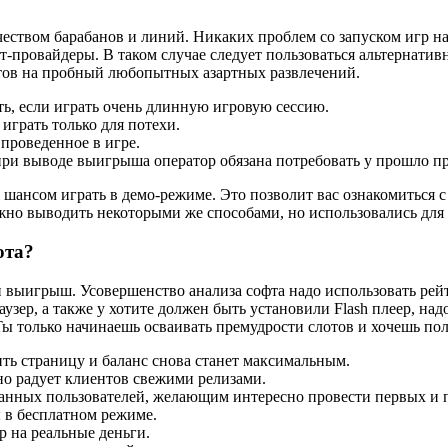
еством барабанов и линий. Никаких проблем со запуском игр на
т-провайдеры. В таком случае следует пользоваться альтернати
тов на пробный любопытных азартных развлечений.
ть, если играть очень длинную игровую сессию.
играть только для потехи.
 проведенное в игре.
ри выводе выигрыша оператор обязана потребовать у прошло п
ь шансом играть в демо-режиме. Это позволит вас ознакомиться 
жно выводить некоторыми же способами, но использовались дл
ота?
 выигрыш. Усовершенство анализа софта надо использовать рей
узер, а также у хотите должен быть установили Flash плеер, над
Ты только начинаешь осваивать премудрости слотов и хочешь по
ить страницу и баланс снова станет максимальным.
о радует клиентов свежими релизами.
анных пользователей, желающим интересно провести первых и п
 в бесплатном режиме.
р на реальные деньги.