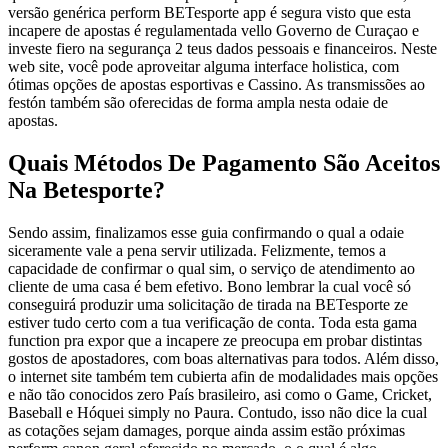
versão genérica perform BETesporte app é segura visto que esta
incapere de apostas é regulamentada vello Governo de Curaçao e
investe fiero na segurança 2 teus dados pessoais e financeiros. Neste
web site, você pode aproveitar alguma interface holistica, com
ótimas opções de apostas esportivas e Cassino. As transmissões ao
festón também são oferecidas de forma ampla nesta odaie de
apostas.
Quais Métodos De Pagamento São Aceitos
Na Betesporte?
Sendo assim, finalizamos esse guia confirmando o qual a odaie
siceramente vale a pena servir utilizada. Felizmente, temos a
capacidade de confirmar o qual sim, o serviço de atendimento ao
cliente de uma casa é bem efetivo. Bono lembrar la cual você só
conseguirá produzir uma solicitação de tirada na BETesporte ze
estiver tudo certo com a tua verificação de conta. Toda esta gama
function pra expor que a incapere ze preocupa em probar distintas
gostos de apostadores, com boas alternativas para todos. Além disso,
o internet site também tem cubierta afin de modalidades mais opções
e não tão conocidos zero País brasileiro, asi como o Game, Cricket,
Baseball e Hóquei simply no Paura. Contudo, isso não dice la cual
as cotações sejam damages, porque ainda assim estão próximas