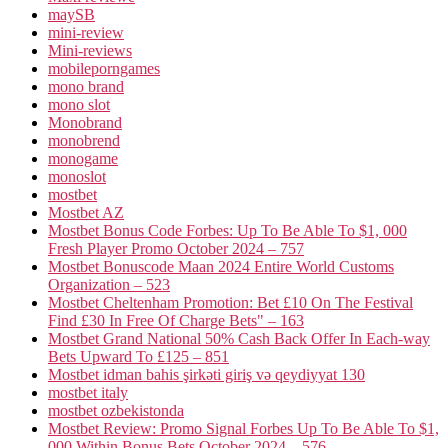
maySB
mini-review
Mini-reviews
mobileporngames
mono brand
mono slot
Monobrand
monobrend
monogame
monoslot
mostbet
Mostbet AZ
Mostbet Bonus Code Forbes: Up To Be Able To $1, 000
Fresh Player Promo October 2024 – 757
Mostbet Bonuscode Maan 2024 Entire World Customs
Organization – 523
Mostbet Cheltenham Promotion: Bet £10 On The Festival
Find £30 In Free Of Charge Bets" – 163
Mostbet Grand National 50% Cash Back Offer In Each-way
Bets Upward To £125 – 851
Mostbet idman bahis şirkəti giriş və qeydiyyat 130
mostbet italy
mostbet ozbekistonda
Mostbet Review: Promo Signal Forbes Up To Be Able To $1,
000 Within Bonus Bets October 2024 – 576