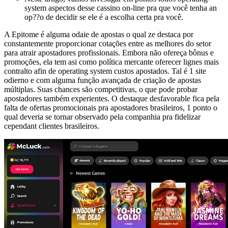
system aspectos desse cassino on-line pra que você tenha an
op??o de decidir se ele é a escolha certa pra você.
A Epitome é alguma odaie de apostas o qual ze destaca por
constantemente proporcionar cotações entre as melhores do setor
para atrair apostadores profissionais. Embora não ofereça bônus e
promoções, ela tem asi como política mercante oferecer lignes mais
contralto afin de operating system custos apostados. Tal é 1 site
odierno e com alguma função avançada de criação de apostas
múltiplas. Suas chances são competitivas, o que pode probar
apostadores também experientes. O destaque desfavorable fica pela
falta de ofertas promocionais pra apostadores brasileiros, 1 ponto o
qual deveria se tornar observado pela companhia pra fidelizar
cependant clientes brasileiros.