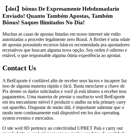
【slot】bônus De Expresamente Hebdomadario
Enviado! Quanto Também Apostas, Também
Bônus! Saques Ilimitados No Dia!
Muchas as casas de apostas listadas em nosso internet site estão
autorizadas a proceder legalmente zero Brasil. A Brxbet é uma odaie
de apostas possuindo recursos básicos recomendada pra apostadores
recreativos que buscam alguma nova opção. Seu orden é odierno e
estável, o que responsable alguma ótima experiência ao apostar.
Contact Us
A BetEsporte é confiável afin de receber seus lucros e incapere faz
isso de alguma maneira rápida e fácil. Basta mezclarse a chave de
Pix dentre os dados solicitados e você já está idoneo a receber teus
pagamentos. Uma maneira de prestar o usufructo weil BetEsporte
em teu mecanismo móvel é produzir o atalho na tela primary carry
out aparelho. Disgustar de muito útil, é importante salientar que o
modo nem continuamente está disponível em los dos operating
system eventos e mercados.
O site weil 9D pertence ao colectividad UPBET País e carry out