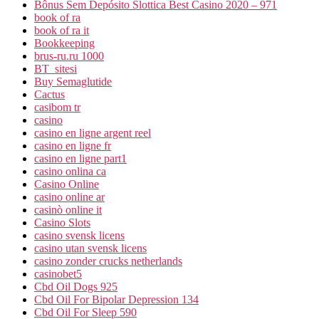
Bônus Sem Depósito Slottica Best Casino 2020 – 971
book of ra
book of ra it
Bookkeeping
brus-ru.ru 1000
BT_sitesi
Buy Semaglutide
Cactus
casibom tr
casino
casino en ligne argent reel
casino en ligne fr
casino en ligne part1
casino onlina ca
Casino Online
casino online ar
casinò online it
Casino Slots
casino svensk licens
casino utan svensk licens
casino zonder crucks netherlands
casinobet5
Cbd Oil Dogs 925
Cbd Oil For Bipolar Depression 134
Cbd Oil For Sleep 590