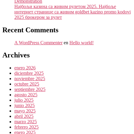
Demonstration
Најбољи казина са живим рулетом 2025. Најбоље
интернет странице са живим goldbet kazino promo kodovi
2025 брокером за рулет
Recent Comments
A WordPress Commenter
en
Hello world!
Archives
enero 2026
diciembre 2025
noviembre 2025
octubre 2025
septiembre 2025
agosto 2025
julio 2025
junio 2025
mayo 2025
abril 2025
marzo 2025
febrero 2025
enero 2025