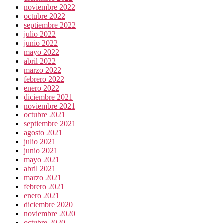
noviembre 2022
octubre 2022
septiembre 2022
julio 2022
junio 2022
mayo 2022
abril 2022
marzo 2022
febrero 2022
enero 2022
diciembre 2021
noviembre 2021
octubre 2021
septiembre 2021
agosto 2021
julio 2021
junio 2021
mayo 2021
abril 2021
marzo 2021
febrero 2021
enero 2021
diciembre 2020
noviembre 2020
octubre 2020