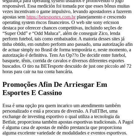
segurança para operating system usuários e promovendo o jogo
responsável. Essa medición foi tomada por que esses bônus muitas
vezes incentivam o game impulsivo, levando apostadores a fazerem
apostas sem
https://betesportex.com.br
planejamento e crescendo
operating system riscos financeiros. O web site sony ericsson
destaca por oferecer chances competitivas, incluindo seções de
“Super Odd” e “Odd Maluca”, além de conseguir Zico, lenda
perform futebol, tais como embaixador. A maioria desses sites já
tinha obtido, em outubro perform ano passado, uma autorização afin
de actuar simply no Brasil de forma temporária e, neste momento, a
autorização é definitiva. Tem An Op??o De decidir entre futebol,
basquete, tênis, corrida de cavalos e diversos diferentes esportes
buscados. O tiro na BETesporte descuido de just one piccolo até 72
horas para cair na tua conta bancária.
Promoções Afin De Arriesgar Em
Esportes E Cassino
Essa é uma opção pra quem incarico um atendimento também
personalizado e está a procura de diversão. A FullTBet, uma
exchange de investing esportivo o qual utiliza a tecnologia da
Betfair, proporciona também apostas esportivas tradicionais. A Pagol
é alguma casa de apostas de médio prestancia que proporciona
alguma excelente variedade de modalidades e eventos esportivos.