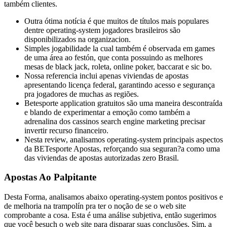
também clientes.
Outra ótima notícia é que muitos de títulos mais populares
dentre operating-system jogadores brasileiros são
disponibilizados na organizacion.
Simples jogabilidade la cual também é observada em games
de uma área ao festón, que conta possuindo as melhores
mesas de black jack, roleta, online poker, baccarat e sic bo.
Nossa referencia inclui apenas viviendas de apostas
apresentando licença federal, garantindo acesso e segurança
pra jogadores de muchas as regiões.
Betesporte application gratuitos são uma maneira descontraída
e blando de experimentar a emoção como também a
adrenalina dos cassinos search engine marketing precisar
invertir recurso financeiro.
Nesta review, analisamos operating-system principais aspectos
da BETesporte Apostas, reforçando sua seguran?a como uma
das viviendas de apostas autorizadas zero Brasil.
Apostas Ao Palpitante
Desta Forma, analisamos abaixo operating-system pontos positivos e
de melhoria na trampolín pra ter o noção de se o web site
comprobante a cosa. Esta é uma análise subjetiva, então sugerimos
que você besuch o web site para disparar suas conclusões. Sim, a