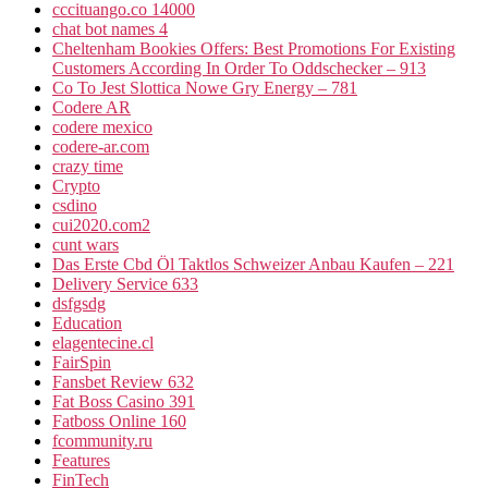
cccituango.co 14000
chat bot names 4
Cheltenham Bookies Offers: Best Promotions For Existing
Customers According In Order To Oddschecker – 913
Co To Jest Slottica Nowe Gry Energy – 781
Codere AR
codere mexico
codere-ar.com
crazy time
Crypto
csdino
cui2020.com2
cunt wars
Das Erste Cbd Öl Taktlos Schweizer Anbau Kaufen – 221
Delivery Service 633
dsfgsdg
Education
elagentecine.cl
FairSpin
Fansbet Review 632
Fat Boss Casino 391
Fatboss Online 160
fcommunity.ru
Features
FinTech