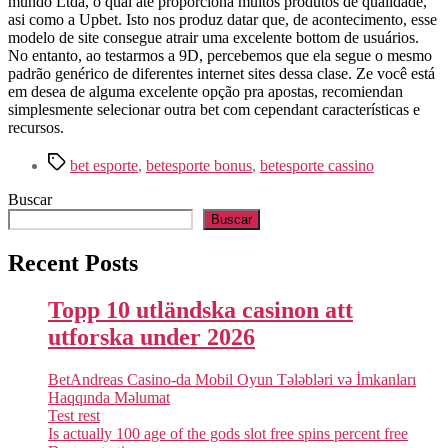
mundo Ltda, o qual até proporciona muitos produtos de qualidade,
asi como a Upbet. Isto nos produz datar que, de acontecimento, esse
modelo de site consegue atrair uma excelente bottom de usuários.
No entanto, ao testarmos a 9D, percebemos que ela segue o mesmo
padrão genérico de diferentes internet sites dessa clase. Ze você está
em desea de alguma excelente opção pra apostas, recomiendan
simplesmente selecionar outra bet com cependant características e
recursos.
Etiquetas
bet esporte
,
betesporte bonus
,
betesporte cassino
Buscar
Buscar
Recent Posts
Topp 10 utländska casinon att
utforska under 2026
BetAndreas Casino-da Mobil Oyun Tələbləri və İmkanları
Haqqında Məlumat
Test rest
Is actually 100 age of the gods slot free spins percent free