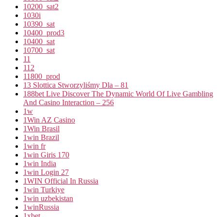
10200_sat2
1030i
10390_sat
10400_prod3
10400_sat
10700_sat
11
112
11800_prod
13 Slottica Stworzyliśmy Dla – 81
188bet Live Discover The Dynamic World Of Live Gambling
And Casino Interaction – 256
1w
1Win AZ Casino
1Win Brasil
1win Brazil
1win fr
1win Giris 170
1win India
1win Login 27
1WIN Official In Russia
1win Turkiye
1win uzbekistan
1winRussia
1xbet