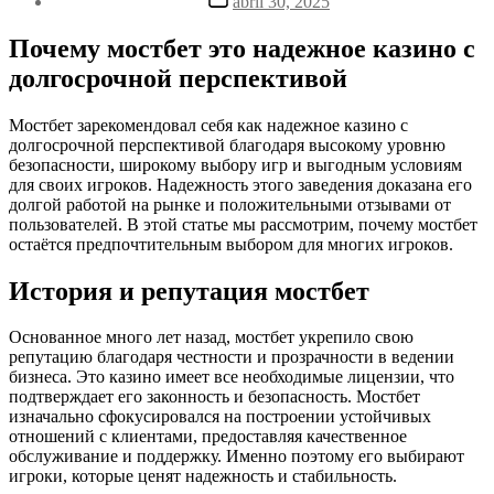
abril 30, 2025
la
de
entrada
la
Почему мостбет это надежное казино с
entrada
долгосрочной перспективой
Мостбет зарекомендовал себя как надежное казино с
долгосрочной перспективой благодаря высокому уровню
безопасности, широкому выбору игр и выгодным условиям
для своих игроков. Надежность этого заведения доказана его
долгой работой на рынке и положительными отзывами от
пользователей. В этой статье мы рассмотрим, почему мостбет
остаётся предпочтительным выбором для многих игроков.
История и репутация мостбет
Основанное много лет назад, мостбет укрепило свою
репутацию благодаря честности и прозрачности в ведении
бизнеса. Это казино имеет все необходимые лицензии, что
подтверждает его законность и безопасность. Мостбет
изначально сфокусировался на построении устойчивых
отношений с клиентами, предоставляя качественное
обслуживание и поддержку. Именно поэтому его выбирают
игроки, которые ценят надежность и стабильность.