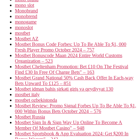
mono slot
Monobrand
monobrend
monogame
monoslot
mostbet
Mostbet AZ
Mostbet Bonus Code Forbes: Up To Be Able To $1, 000
Fresh Player Promo October 2024 – 757
Mostbet Bonuscode Maan 2024 Entire World Customs
Organization – 523
Mostbet Cheltenham Promotion: Bet £10 On The Festival
Find £30 In Free Of Charge Bets" – 163
Mostbet Grand National 50% Cash Back Offer In Each-way
Bets Upward To £125 – 851
Mostbet idman bahis şirkəti giriş və qeydiyyat 130
mostbet italy
mostbet ozbekistonda
Mostbet Review: Promo Signal Forbes Up To Be Able To $1,
000 Within Bonus Bets October 2024 – 576
Mostbet Russia
Mostbet Sign In & Sign Way Up Online To Become A
Member Of Mostbet Casino" – 948
Mostbet Sportsbook & App Evaluation 2024: Get $200 In