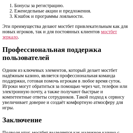
Бонусы за регистрацию.
Еженедельные акции и предложения.
Кэшбэк и программы лояльности.
Эти преимущества делают мостбет привлекательным как для
новых игроков, так и для постоянных клиентов
мостбет
зеркало
.
Профессиональная поддержка
пользователей
Одним из ключевых элементов, который делает мостбет
надёжным казино, является профессиональная команда
поддержки, готовая помочь игрокам в любое время суток.
Игроки могут обратиться за помощью через чат, телефон или
электронную почту, а также получают быстрые и
компетентные ответы сотрудников. Такой подход к сервису
увеличивает доверие и создаёт комфортную атмосферу для
игры.
Заключение
Подводя итог, мостбет выделяется как надежное казино с