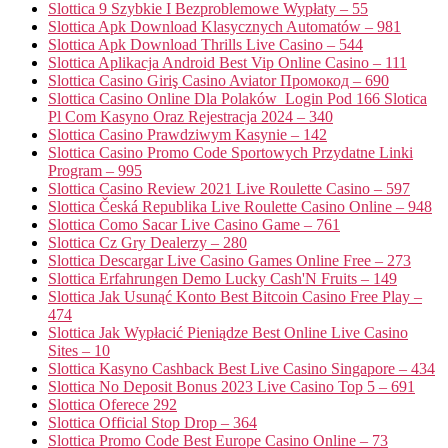
Slottica 9 Szybkie I Bezproblemowe Wypłaty – 55
Slottica Apk Download Klasycznych Automatów – 981
Slottica Apk Download Thrills Live Casino – 544
Slottica Aplikacja Android Best Vip Online Casino – 111
Slottica Casino Giriş Casino Aviator Промокод – 690
Slottica Casino Online Dla Polaków ️ Login Pod 166 Slotica
Pl Com Kasyno Oraz Rejestracja 2024 – 340
Slottica Casino Prawdziwym Kasynie – 142
Slottica Casino Promo Code Sportowych Przydatne Linki
Program – 995
Slottica Casino Review 2021 Live Roulette Casino – 597
Slottica Česká Republika Live Roulette Casino Online – 948
Slottica Como Sacar Live Casino Game – 761
Slottica Cz Gry Dealerzy – 280
Slottica Descargar Live Casino Games Online Free – 273
Slottica Erfahrungen Demo Lucky Cash'N Fruits – 149
Slottica Jak Usunąć Konto Best Bitcoin Casino Free Play –
474
Slottica Jak Wypłacić Pieniądze Best Online Live Casino
Sites – 10
Slottica Kasyno Cashback Best Live Casino Singapore – 434
Slottica No Deposit Bonus 2023 Live Casino Top 5 – 691
Slottica Oferece 292
Slottica Official Stop Drop – 364
Slottica Promo Code Best Europe Casino Online – 73