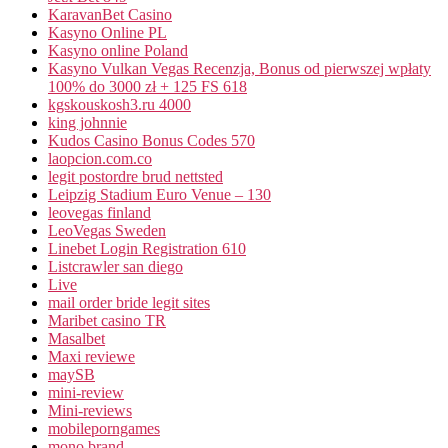
KaravanBet Casino
Kasyno Online PL
Kasyno online Poland
Kasyno Vulkan Vegas Recenzja, Bonus od pierwszej wpłaty
100% do 3000 zł + 125 FS 618
kgskouskosh3.ru 4000
king johnnie
Kudos Casino Bonus Codes 570
laopcion.com.co
legit postordre brud nettsted
Leipzig Stadium Euro Venue – 130
leovegas finland
LeoVegas Sweden
Linebet Login Registration 610
Listcrawler san diego
Live
mail order bride legit sites
Maribet casino TR
Masalbet
Maxi reviewe
maySB
mini-review
Mini-reviews
mobileporngames
mono brand