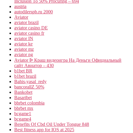
Inclusion To 50% Procuring – 694
austria
autodilerspb.ru 2000
Aviator
aviator brazil
aviator casino DE
aviator casino fr
aviator IN
aviator ke
aviator mz
aviator ng
Aviator ᐉ Краш видеоигра На Деньги Официальный
сайт Авиатор – 430
b1bet BR
b1bet brazil
Bahis-yasal_redy
bancorallZ 50%
Bankobet
Basaribet
bbrbet colombia
bbrbet mx
bcgame1
bcgame4
Benefits Of Cbd Oil Under Tongue 848
Best fitness app for IOS at 2025