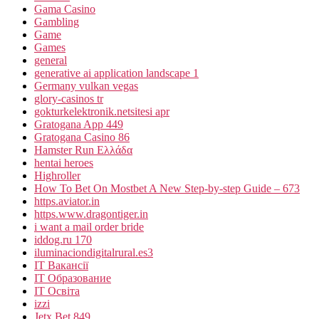
Gama Casino
Gambling
Game
Games
general
generative ai application landscape 1
Germany vulkan vegas
glory-casinos tr
gokturkelektronik.netsitesi apr
Gratogana App 449
Gratogana Casino 86
Hamster Run Ελλάδα
hentai heroes
Highroller
How To Bet On Mostbet A New Step-by-step Guide – 673
https.aviator.in
https.www.dragontiger.in
i want a mail order bride
iddog.ru 170
iluminaciondigitalrural.es3
IT Вакансії
IT Образование
IT Освіта
izzi
Jetx Bet 849