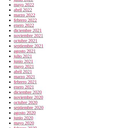
mayo 2022
abril 2022
marzo 2022
febrero 2022
enero 2022
diciembre 2021
noviembre 2021
octubre 2021
septiembre 2021
agosto 2021
julio 2021
junio 2021
mayo 2021
abril 2021
marzo 2021
febrero 2021
enero 2021
diciembre 2020
noviembre 2020
octubre 2020
septiembre 2020
agosto 2020
junio 2020
mayo 2020