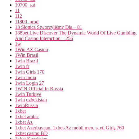
10700_sat
11
112
11800_prod
13 Slottica Stworzyliśmy Dla – 81
188bet Live Discover The Dynamic World Of Live Gambling
And Casino Interaction – 256
1w
1Win AZ Casino
1Win Brasil
1win Brazil
1win fr
1win Giris 170
1win India
1win Login 27
1WIN Official In Russia
1win Turkiye
1win uzbekistan
1winRussia
1xbet
1xbet arabic
1xbet Az
1xbet Azerbaycan, 1xbet-Az mobil merc sayti Giriş 760
1xbet casino BD
1xbet Kazahstan