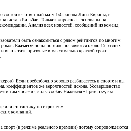
ао состоится ответный матч 1/4 финала Лиги Европы, в
иналиста в Бильбао. Только» «прогнозы основаны на
екомендации. Анализ всех новостей, сообщений из команд,
льзователи быть ознакомиться с рядом рейтингов по многим
оков. Ежемесячно на портале появляются около 15 разных
й и выплатить призовые в максимально краткой сроки.
.
керов). Если пребезбожно хорошо разбираетесь в спорте и вы
ня, коэффициентов же вероятностей исхода. Усовершенство
яем и том числе и файлы cookie. Нажимая «Принять», вы
е или статистику по игрокам.»
рских компаний.
и на спорт (в режиме реального времени) потому сопровождаются