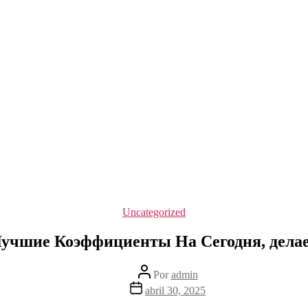
Categorías
Uncategorized
Лучшие Коэффициенты На Сегодня, дела
Autor
Por
admin
de
Fecha
abril 30, 2025
la
de
entrada