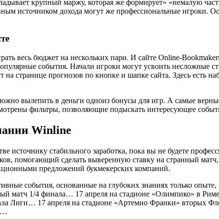
дывает крупный маржу, которая же формирует» «немалую часть е
новным источником дохода могут же профессиональные игроки. 
те
рать весь бюджет на нескольких пари. И сайте Online-Bookmaker
опулярные события. Начали игроки могут усвоить несложные стр
 на странице прогнозов по кнопке и шапке сайта. Здесь есть н
можно вылепить в деньги одноиз бонусы для игр. А самые верн
мотрены фильтры, позволяющие подыскать интересующее событие
ании Winline
естве источнику стабильного заработка, пока вы не будете проф
ков, помогающий сделать выверенную ставку на странный матч, н
акционными предложений букмекерских компаний.
вные события, основанные на глубоких знаниях только опыте, с
ный матч 1/4 финала… 17 апреля на стадионе «Олимпико» в Риме
нала Лиги… 17 апреля на стадионе «Артемио Франки» вторых Фл
/4…