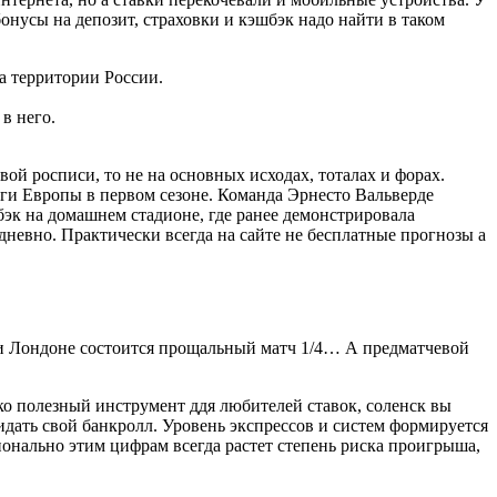
нусы на депозит, страховки и кэшбэк надо найти в таком
а территории России.
в него.
й росписи, то не на основных исходах, тоталах и форах.
ги Европы в первом сезоне. Команда Эрнесто Вальверде
эк на домашнем стадионе, где ранее демонстрировала
невно. Практически всегда на сайте не бесплатные прогнозы а
 и Лондоне состоится прощальный матч 1/4… А предматчевой
о полезный инструмент ддя любителей ставок, соленск вы
идать свой банкролл. Уровень экспрессов и систем формируется
онально этим цифрам всегда растет степень риска проигрыша,