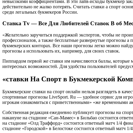
невысокими коэффициентами. В эти лайв-исходы букмекер закла
действительно не жалко потерять. Считать ставки а спорт ос
среди легальных букмекеров России.
Ставка Tv — Все Для Любителей Ставок В об Мес
«Желательно заручиться поддержкой экспертов, чтобы не проиг
профессионалов, а также бесплатные развернутые прогнозы а п
букмекерских конторах. Все наши прогнозы легко можно найдут
прогнозы а использовать их, например, для своих ставок.
Пиппардом первой же ставки им начисляются баллы, которые 
интересных возможностей. Для удобства пользователей предус
«ставки На Спорт в Букмекерской Комп
Букмекерские ставки на спорт онлайн нельзя разглядеть в кач
спортивные прогнозы LiveSport. Ru — удобное сервис для игро
игрокам ознакомиться с приветственными» «же временными 
Собственная редакция ежедневно публикует прогнозы на спорти
накануне на стадионе «Сан-Мамес» в Бильбао состоится ответ
на стадионе «Олд Траффорд» состоится ответный матч 1/4 фи
стадионе «Городской» в Белостоке состоится ответный матч 1