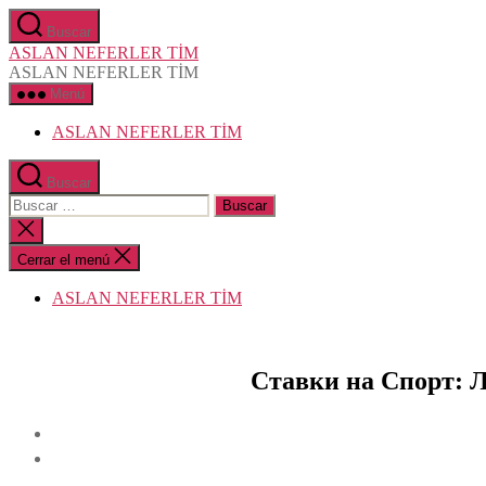
Saltar
Buscar
al
ASLAN NEFERLER TİM
contenido
ASLAN NEFERLER TİM
Menú
ASLAN NEFERLER TİM
Buscar
Buscar:
Cerrar
la
búsqueda
Cerrar el menú
ASLAN NEFERLER TİM
Ставки на Спорт: 