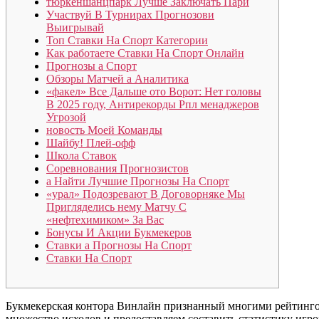
тюркеншанцпарк Лучше Заключать Пари
Участвуй В Турнирах Прогнозови
Выигрывай
Топ Ставки На Спорт Категории
Как работаете Ставки На Спорт Онлайн
Прогнозы а Спорт
Обзоры Матчей а Аналитика
«факел» Все Дальше ото Ворот: Нет головы
В 2025 году, Антирекорды Рпл менаджеров
Угрозой
новость Моей Команды
Шайбу! Плей-офф
Школа Ставок
Соревнования Прогнозистов
а Найти Лучшие Прогнозы На Спорт
«урал» Подозревают В Договорняке Мы
Пригляделись нему Матчу С
«нефтехимиком» За Вас
Бонусы И Акции Букмекеров
Ставки а Прогнозы На Спорт
Ставки На Спорт
Букмекерская контора Винлайн признанный многими рейтингов
множество исходов и предоставляем составить статистику игрок