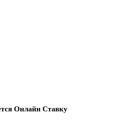
ется Онлайн Ставку