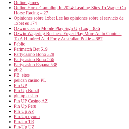
Online games
Online Horse Gambling In 2024: Leading Sites To Wager On
Horse Racing – 27
Opiniones sobre 1xbet Lee las opiniones sobre el servicio de
1xbet es 174
Ozwin Casino Mobile Play Sign Up Log – 836
Ozwin Wagering Business Foyer Play More As In Contrast
To A Hundred And Forty Australian Pokie – 887
Pablic
Parimatch Bet 519
Partycasino Bono 328
Partycasino Bono 566
Partycasino Espana 538
pbt2
PB_sites
pelican casino PL
Pin UP
Pin Up Brazil
pin up casino
Pin UP Casino AZ
Pin Up Peru
Pin-Up AZ
Pin-Up oyunu
Pin-Up TR
Pin-Up UZ