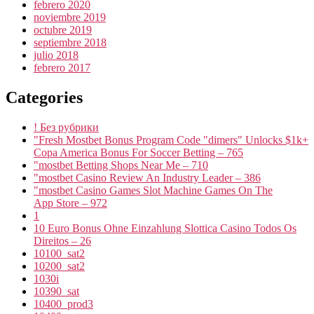
febrero 2020
noviembre 2019
octubre 2019
septiembre 2018
julio 2018
febrero 2017
Categories
! Без рубрики
"Fresh Mostbet Bonus Program Code "dimers" Unlocks $1k+
Copa America Bonus For Soccer Betting – 765
"mostbet Betting Shops Near Me – 710
"mostbet Casino Review An Industry Leader – 386
"‎mostbet Casino Games Slot Machine Games On The
App Store – 972
1
10 Euro Bonus Ohne Einzahlung Slottica Casino Todos Os
Direitos – 26
10100_sat2
10200_sat2
1030i
10390_sat
10400_prod3