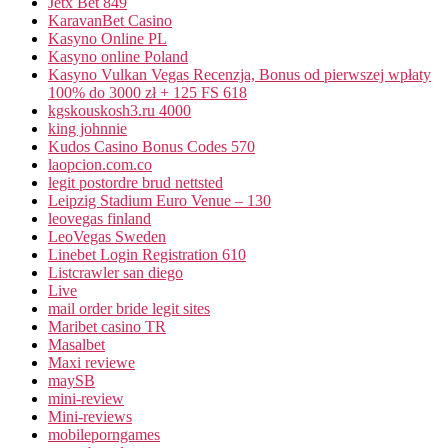
Jetx Bet 849
KaravanBet Casino
Kasyno Online PL
Kasyno online Poland
Kasyno Vulkan Vegas Recenzja, Bonus od pierwszej wpłaty
100% do 3000 zł + 125 FS 618
kgskouskosh3.ru 4000
king johnnie
Kudos Casino Bonus Codes 570
laopcion.com.co
legit postordre brud nettsted
Leipzig Stadium Euro Venue – 130
leovegas finland
LeoVegas Sweden
Linebet Login Registration 610
Listcrawler san diego
Live
mail order bride legit sites
Maribet casino TR
Masalbet
Maxi reviewe
maySB
mini-review
Mini-reviews
mobileporngames