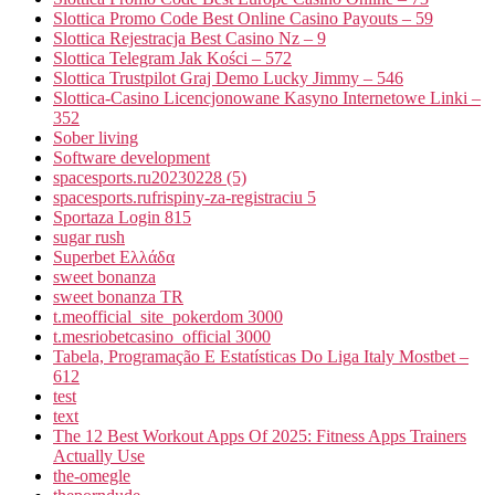
Slottica Promo Code Best Online Casino Payouts – 59
Slottica Rejestracja Best Casino Nz – 9
Slottica Telegram Jak Kości – 572
Slottica Trustpilot Graj Demo Lucky Jimmy – 546
Slottica-Casino Licencjonowane Kasyno Internetowe Linki –
352
Sober living
Software development
spacesports.ru20230228 (5)
spacesports.rufrispiny-za-registraciu 5
Sportaza Login 815
sugar rush
Superbet Ελλάδα
sweet bonanza
sweet bonanza TR
t.meofficial_site_pokerdom 3000
t.mesriobetcasino_official 3000
Tabela, Programação E Estatísticas Do Liga Italy Mostbet –
612
test
text
The 12 Best Workout Apps Of 2025: Fitness Apps Trainers
Actually Use
the-omegle