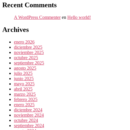
Recent Comments
A WordPress Commenter
en
Hello world!
Archives
enero 2026
diciembre 2025
noviembre 2025
octubre 2025
septiembre 2025
agosto 2025
julio 2025
junio 2025
mayo 2025
abril 2025
marzo 2025
febrero 2025
enero 2025
diciembre 2024
noviembre 2024
octubre 2024
septiembre 2024