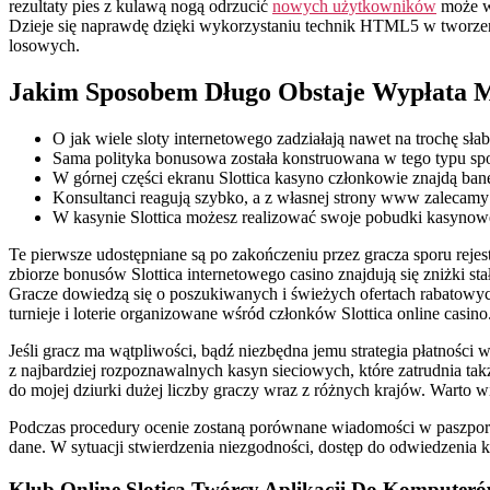
rezultaty pies z kulawą nogą odrzucić
nowych użytkowników
może wp
Dzieje się naprawdę dzięki wykorzystaniu technik HTML5 w tworzeniu a
losowych.
Jakim Sposobem Długo Obstaje Wypłata 
O jak wiele sloty internetowego zadziałają nawet na trochę sł
Sama polityka bonusowa została konstruowana w tego typu spos
W górnej części ekranu Slottica kasyno członkowie znajdą ban
Konsultanci reagują szybko, a z własnej strony www zalecamy k
W kasynie Slottica możesz realizować swoje pobudki kasynowe
Te pierwsze udostępniane są po zakończeniu przez gracza sporu reje
zbiorze bonusów Slottica internetowego casino znajdują się zniżki st
Gracze dowiedzą się o poszukiwanych i świeżych ofertach rabatowy
turnieje i loterie organizowane wśród członków Slottica online casino
Jeśli gracz ma wątpliwości, bądź niezbędna jemu strategia płatności 
z najbardziej rozpoznawalnych kasyn sieciowych, które zatrudnia tak
do mojej dziurki dużej liczby graczy wraz z różnych krajów. Warto 
Podczas procedury ocenie zostaną porównane wiadomości w paszporcie
dane. W sytuacji stwierdzenia niezgodności, dostęp do odwiedzenia k
Klub Online Slotica Twórcy Aplikacji Do Komputer