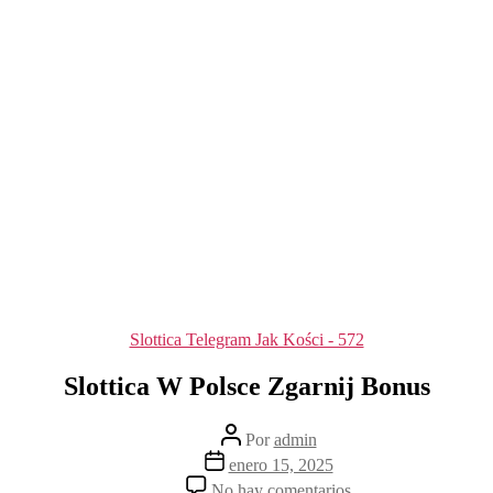
Categorías
Slottica Telegram Jak Kości - 572
Slottica W Polsce Zgarnij Bonus
Autor
Por
admin
de
Fecha
enero 15, 2025
la
de
en
No hay comentarios
entrada