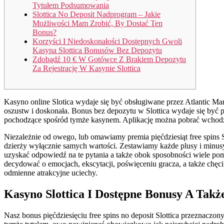
Tytułem Podsumowania
Slottica No Deposit Nadprogram – Jakie
Możliwości Mam Zrobić, By Dostać Ten
Bonus?
Korzyści I Niedoskonałości Dostępnych Gwoli
Kasyna Slottica Bonusów Bez Depozytu
Zdobądź 10 € W Gotówce Z Brakiem Depozytu
Za Rejestrację W Kasynie Slottica
Kasyno online Slotica wydaje się być obsługiwane przez Atlantic M
oszustw i doskonała. Bonus bez depozytu w Slottica wydaje się być 
pochodzące spośród tymże kasynem. Aplikację można pobrać wchodząc 
Niezależnie od owego, lub omawiamy premia pięćdziesiąt free spins 
dzierży wyłącznie samych wartości. Zestawiamy każde plusy i minus
uzyskać odpowiedź na te pytania a także obok sposobności wiele p
decydować o emocjach, ekscytacji, poświęceniu gracza, a także chęc
odmienne atrakcyjne uciechy.
Kasyno Slottica I Dostępne Bonusy A Takż
Nasz bonus pięćdziesięciu free spins no deposit Slottica przeznaczo