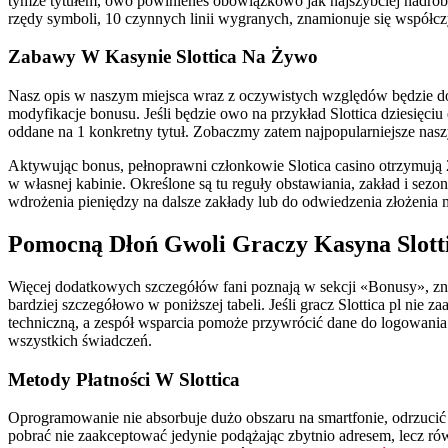
tymże tytułem, owo powinieneś obowiązkowo jak najszybciej nadrobi
rzędy symboli, 10 czynnych linii wygranych, znamionuje się współ
Zabawy W Kasynie Slottica Na Żywo
Nasz opis w naszym miejsca wraz z oczywistych względów będzie dość
modyfikacje bonusu. Jeśli będzie owo na przykład Slottica dziesięciu
oddane na 1 konkretny tytuł. Zobaczmy zatem najpopularniejsze nasz
Aktywując bonus, pełnoprawni członkowie Slotica casino otrzymują 2
w własnej kabinie. Określone są tu reguły obstawiania, zakład i sez
wdrożenia pieniędzy na dalsze zakłady lub do odwiedzenia złożenia 
Pomocną Dłoń Gwoli Graczy Kasyna Slott
Więcej dodatkowych szczegółów fani poznają w sekcji «Bonusy», zna
bardziej szczegółowo w poniższej tabeli. Jeśli gracz Slottica pl nie
techniczną, a zespół wsparcia pomoże przywrócić dane do logowania
wszystkich świadczeń.
Metody Płatności W Slottica
Oprogramowanie nie absorbuje dużo obszaru na smartfonie, odrzucić
pobrać nie zaakceptować jedynie podążając zbytnio adresem, lecz ró