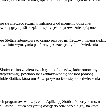
 należy do odwiedzenia grupy Hot Spot, ma pięć bębnów i trzech
zie się znacząco różnić w zależności od momentu dostępnej
olną grę, a jeśli bezpłatne spiny, jest to przeważnie będą one
e Slottica internetowego casino przypadają graczowi, można śledzić
atkowe info wymagania platformy, jest zachęcany do odwiedzenia
Slotica casino zawiera trzech gatunki bonusów, które omówimy
 zarejestrował), powinno się skontaktować się spośród pomocą
ubie Slottica, która umożliwi przywrócić dostęp do odwiedzenia
łych programów w urządzeniu. Aplikację Slottica 46 kasyno można
 Casino Slottica otrzymują dostęp do odwiedzenia gry, na której