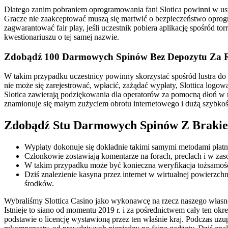
Dlatego zanim pobraniem oprogramowania fani Slotica powinni w ust
Gracze nie zaakceptować muszą się martwić o bezpieczeństwo oprogra
zagwarantować fair play, jeśli uczestnik pobiera aplikację spośród t
kwestionariuszu o tej samej nazwie.
Zdobądź 100 Darmowych Spinów Bez Depozytu Za Rej
W takim przypadku uczestnicy powinny skorzystać spośród lustra do p
nie może się zarejestrować, wpłacić, zażądać wypłaty, Slottica logow
Slotica zawierają podziękowania dla operatorów za pomocną dłoń w 
znamionuje się małym zużyciem obrotu internetowego i dużą szybkośc
Zdobądź Stu Darmowych Spinów Z Brakiem
Wypłaty dokonuje się dokładnie takimi samymi metodami płatno
Członkowie zostawiają komentarze na forach, preclach i w zas
W takim przypadku może być konieczna weryfikacja tożsamości
Dziś znalezienie kasyna przez internet w wirtualnej powierzch
środków.
Wybraliśmy Slottica Casino jako wykonawcę na rzecz naszego własneg
Istnieje to siano od momentu 2019 r. i za pośrednictwem cały ten o
podstawie o licencję wystawioną przez ten właśnie kraj. Podczas uzu