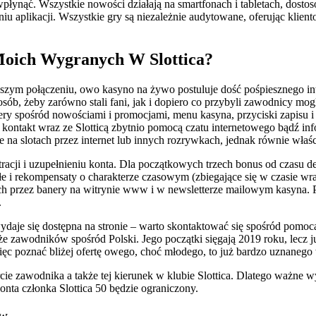
łynąć. Wszystkie nowości działają na smartfonach i tabletach, dosto
plikacji. Wszystkie gry są niezależnie audytowane, oferując klientom t
Moich Wygranych W Slottica?
abszym połączeniu, owo kasyno na żywo postuluje dość pośpiesznego in
ób, żeby zarówno stali fani, jak i dopiero co przybyli zawodnicy mogl
ery spośród nowościami i promocjami, menu kasyna, przyciski zapisu i
ontakt wraz ze Slotticą zbytnio pomocą czatu internetowego bądź info
 na slotach przez internet lub innych rozrywkach, jednak równie wła
stracji i uzupełnieniu konta. Dla początkowych trzech bonus od czasu
ałe i rekompensaty o charakterze czasowym (zbiegające się w czasie wr
ch przez banery na witrynie www i w newsletterze mailowym kasyna. 
.
wydaje się dostępna na stronie – warto skontaktować się spośród pomocą
że zawodników spośród Polski. Jego początki sięgają 2019 roku, lecz 
więc poznać bliżej ofertę owego, choć młodego, to już bardzo uznanego
 zawodnika a także tej kierunek w klubie Slottica. Dlatego ważne wy
onta członka Slottica 50 będzie ograniczony.
ów