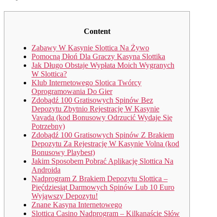
Content
Zabawy W Kasynie Slottica Na Żywo
Pomocną Dłoń Dla Graczy Kasyna Slottika
Jak Długo Obstaje Wypłata Moich Wygranych
W Slottica?
Klub Internetowego Slotica Twórcy
Oprogramowania Do Gier
Zdobądź 100 Gratisowych Spinów Bez
Depozytu Zbytnio Rejestrację W Kasynie
Vavada (kod Bonusowy Odrzucić Wydaje Się
Potrzebny)
Zdobądź 100 Gratisowych Spinów Z Brakiem
Depozytu Za Rejestrację W Kasynie Volna (kod
Bonusowy Playbest)
Jakim Sposobem Pobrać Aplikację Slottica Na
Androida
Nadprogram Z Brakiem Depozytu Slottica –
Pięćdziesiąt Darmowych Spinów Lub 10 Euro
Wyjąwszy Depozytu!
Znane Kasyna Internetowego
Slottica Casino Nadprogram – Kilkanaście Słów