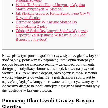
Kalendarzowego
W Jaki To Sposób Długo Utrzymuje Wypłata
Moich Wygranych W Slottica?
Jak Się Zarejestrować Konta Bankowego Gry W
Kasynie Slottica
Darmowe Spiny W Kasynie Slottica Do
Odwiedzenia Zapisu
Zdobądź Setka Bezpłatnych Spinów Wyjąwszy
Depozytu Za Rejestrację W Kasynie Sol (kod
Bonusowy Playbest)
Nasz spis w tym punktu spośród oczywistych względów będzie
dość ogólny, ponieważ tak naprawdę lista i cyfra dostępnych
pozycji będzie się znacząco różnić w zależności od momentu
dostępnej modyfikacje bonusu. Jeśli będzie owo na przykład
Slottica 10 euro w istocie deposit, owo będziesz mógł samemu
wybrać właściwie dowolną grę, a jeśli darmowe spiny, jest to
najczęściej będą ów lampy kierowane na 1 sprecyzowany tytuł.
Zobaczmy dlatego najpopularniejsze naszym w mniemaniu typy
gier dostępne w kasynie Slottica.
Pomocną Dłoń Gwoli Graczy Kasyna
Slottika