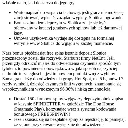
właśnie na to, jaki dostarcza do jego gry.
Warto napisać do wsparcia fachowej, jeśli gracz nie może się
zarejestrować, wpłacić, zażądać wypłaty, Slottica logowanie.
Bonus z brakiem depozytu w Slottica zdaje się być
oferowany w kreacyj gratisowych spinów lub też darmowej
kasy.
Umowa użytkownika wydaje się dostępna na formalnej
witrynie www Slottica do wglądu w każdej momencie.
Nasz bonus pięćdziesiąt free spins istotnie deposit Slottica
przeznaczony został dla rozrywki Starburst firmy NetEnt. Jeśli
przenigdy odrzucić miałeś do odwiedzenia czynienia spośród tym
tytułem, to powinieneś obowiązkowo w jaki sposób najszybciej
nadrobić te zaległości – jest to bowiem produkt wręcz wybitny!
Sama gra należy do odwiedzenia grupy Hot Spot, ma 5 bębnów i 3
rzędy symboli, dziesięć czynnych linii wygranych, znamionuje się
współczynnikiem wynoszącym 96,06% i niską zmiennością.
Dostać 150 darmowe spiny wyjąwszy depozytu obok zapisu
w kasynie SPINBETTER w gnieździe The Dog House
(Pragmatic Play), korzystając wraz z systemu kodowania
bonusowego FREESPINWIN!
Jeżeli skusisz się na bezpłatne spiny za rejestrację, to pamiętaj,
że są one przyznawane wyłącznie do odwiedzenia