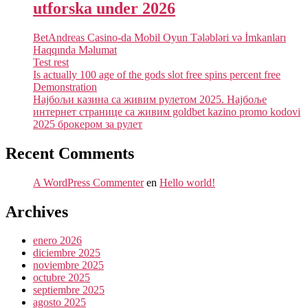
utforska under 2026
BetAndreas Casino-da Mobil Oyun Tələbləri və İmkanları
Haqqında Məlumat
Test rest
Is actually 100 age of the gods slot free spins percent free
Demonstration
Најбољи казина са живим рулетом 2025. Најбоље
интернет странице са живим goldbet kazino promo kodovi
2025 брокером за рулет
Recent Comments
A WordPress Commenter
en
Hello world!
Archives
enero 2026
diciembre 2025
noviembre 2025
octubre 2025
septiembre 2025
agosto 2025