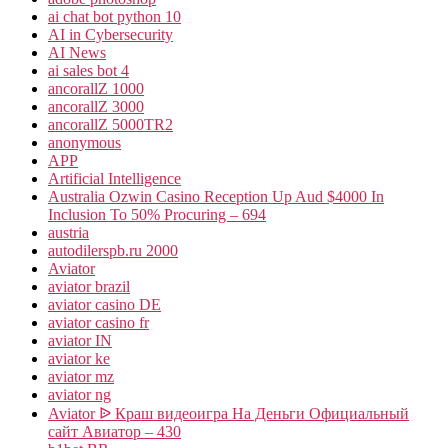
ai chat bot python 10
AI in Cybersecurity
AI News
ai sales bot 4
ancorallZ 1000
ancorallZ 3000
ancorallZ 5000TR2
anonymous
APP
Artificial Intelligence
Australia Ozwin Casino Reception Up Aud $4000 In
Inclusion To 50% Procuring – 694
austria
autodilerspb.ru 2000
Aviator
aviator brazil
aviator casino DE
aviator casino fr
aviator IN
aviator ke
aviator mz
aviator ng
Aviator ᐉ Краш видеоигра На Деньги Официальный
сайт Авиатор – 430