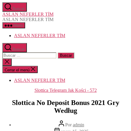
Saltar
Buscar
al
ASLAN NEFERLER TİM
contenido
ASLAN NEFERLER TİM
Menú
ASLAN NEFERLER TİM
Buscar
Buscar:
Cerrar
la
búsqueda
Cerrar el menú
ASLAN NEFERLER TİM
Categorías
Slottica Telegram Jak Kości - 572
Slottica No Deposit Bonus 2021 Gry
Według
Autor
Por
admin
de
Fecha