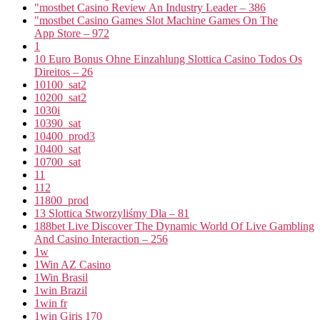
"mostbet Casino Review An Industry Leader – 386
"‎mostbet Casino Games Slot Machine Games On The
App Store – 972
1
10 Euro Bonus Ohne Einzahlung Slottica Casino Todos Os
Direitos – 26
10100_sat2
10200_sat2
1030i
10390_sat
10400_prod3
10400_sat
10700_sat
11
112
11800_prod
13 Slottica Stworzyliśmy Dla – 81
188bet Live Discover The Dynamic World Of Live Gambling
And Casino Interaction – 256
1w
1Win AZ Casino
1Win Brasil
1win Brazil
1win fr
1win Giris 170