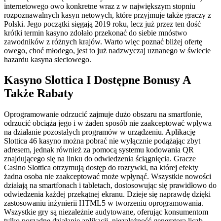
internetowego owo konkretne wraz z w największym stopniu
rozpoznawalnych kasyn netowych, które przyjmuje także graczy z
Polski. Jego początki sięgają 2019 roku, lecz już przez ten dość
krótki termin kasyno zdołało przekonać do siebie mnóstwo
zawodników z różnych krajów. Warto więc poznać bliżej ofertę
owego, choć młodego, jest to już nadzwyczaj uznanego w świecie
hazardu kasyna sieciowego.
Kasyno Slottica I Dostępne Bonusy A
Także Rabaty
Oprogramowanie odrzucić zajmuje dużo obszaru na smartfonie,
odrzucić obciąża jego i w żaden sposób nie zaakceptować wpływa
na działanie pozostałych programów w urządzeniu. Aplikację
Slottica 46 kasyno można pobrać nie wyłącznie podążając zbyt
adresem, jednak również za pomocą systemu kodowania QR
znajdującego się na linku do odwiedzenia ściągnięcia. Gracze
Casino Slottica otrzymują dostęp do rozrywki, na której efekty
żadna osoba nie zaakceptować może wpłynąć. Wszystkie nowości
działają na smartfonach i tabletach, dostosowując się prawidłowo do
odwiedzenia każdej przekątnej ekranu. Dzieje się naprawdę dzięki
zastosowaniu inżynierii HTML5 w tworzeniu oprogramowania.
Wszystkie gry są niezależnie audytowane, oferując konsumentom
tylko porządne działanie aplikacji, niezależność generatora liczb