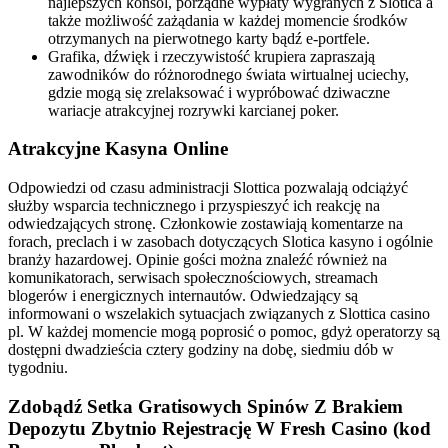
najlepszych konsol, porządne wypłaty wygranych z Slotica a
także możliwość zażądania w każdej momencie środków
otrzymanych na pierwotnego karty bądź e-portfele.
Grafika, dźwięk i rzeczywistość krupiera zapraszają
zawodników do różnorodnego świata wirtualnej uciechy,
gdzie mogą się zrelaksować i wypróbować dziwaczne
wariacje atrakcyjnej rozrywki karcianej poker.
Atrakcyjne Kasyna Online
Odpowiedzi od czasu administracji Slottica pozwalają odciążyć
służby wsparcia technicznego i przyspieszyć ich reakcję na
odwiedzających stronę. Członkowie zostawiają komentarze na
forach, preclach i w zasobach dotyczących Slotica kasyno i ogólnie
branży hazardowej. Opinie gości można znaleźć również na
komunikatorach, serwisach społecznościowych, streamach
blogerów i energicznych internautów. Odwiedzający są
informowani o wszelakich sytuacjach związanych z Slottica casino
pl. W każdej momencie mogą poprosić o pomoc, gdyż operatorzy są
dostępni dwadzieścia cztery godziny na dobę, siedmiu dób w
tygodniu.
Zdobądź Setka Gratisowych Spinów Z Brakiem
Depozytu Zbytnio Rejestrację W Fresh Casino (kod