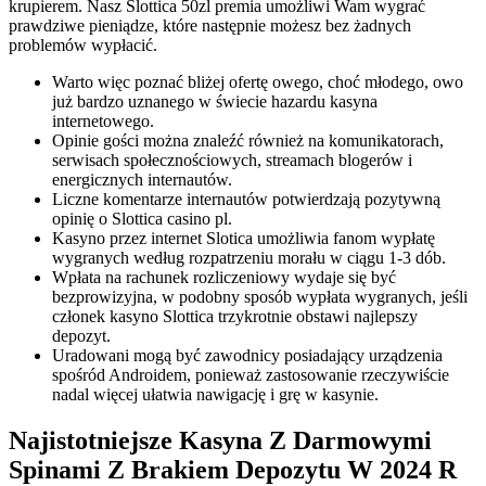
krupierem. Nasz Slottica 50zl premia umożliwi Wam wygrać
prawdziwe pieniądze, które następnie możesz bez żadnych
problemów wypłacić.
Warto więc poznać bliżej ofertę owego, choć młodego, owo
już bardzo uznanego w świecie hazardu kasyna
internetowego.
Opinie gości można znaleźć również na komunikatorach,
serwisach społecznościowych, streamach blogerów i
energicznych internautów.
Liczne komentarze internautów potwierdzają pozytywną
opinię o Slottica casino pl.
Kasyno przez internet Slotica umożliwia fanom wypłatę
wygranych według rozpatrzeniu morału w ciągu 1-3 dób.
Wpłata na rachunek rozliczeniowy wydaje się być
bezprowizyjna, w podobny sposób wypłata wygranych, jeśli
członek kasyno Slottica trzykrotnie obstawi najlepszy
depozyt.
Uradowani mogą być zawodnicy posiadający urządzenia
spośród Androidem, ponieważ zastosowanie rzeczywiście
nadal więcej ułatwia nawigację i grę w kasynie.
Najistotniejsze Kasyna Z Darmowymi
Spinami Z Brakiem Depozytu W 2024 R