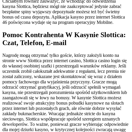
Chciałbym również zauważyć, że wchodząc do odwiedzenia
kasyna Slottica, będziesz mógł nie zaakceptować jedynie zabrać
bezpłatne spiny wyjąwszy depozytuale możesz też być świetny
bonus od czasu depozytu. Aplikacja kasyno przez internet Slottica
46 poświęcona wydaje się na program operacyjny Mobilne.
Pomoc Kontrahenta W Kasynie Slottica:
Czat, Telefon, E-mail
Nagrodę mogą otrzymać tylko goście, którzy założyli konto na
stronie www Slottica przez internet casino, Slottica casino login się
do własnej osobistej szafki i przestrzegali warunków reklamy. Jeśli
uczestnik zrobił całokształt adekwatnie z regułami, lecz premia nie
został zaliczony, wskazane jest skontaktować się wraz z działem
pomocy fachowego dla wyjaśnienia przyczyny. Gracze mogą
odrzucić otrzymać gratyfikacyj, jeśli odrzucić spełnili wymagań
kasyna, nie przestrzegali porozumienia spośród użytkownikiem lub
zaangażowali się w łowy na bonusy. W kasynie Slottica możesz
realizować swoje atrakcyjny bonus pobudki kasynowe na slotach
przez internet lub pozostałych grach, ale równie dobrze wysyłać
zakłady bukmacherskie. Wracając jednakże stricte do kasyna
sieciowego, Slottica współpracuje spośród szeregiem uznanych
deweloperów. To ważne, ponieważ gracze wybierając odpowiednie
dla mojej dziurki kasyno, w krytycznej kolejności zwracają uwagę