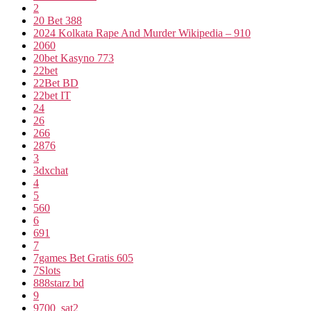
2
20 Bet 388
2024 Kolkata Rape And Murder Wikipedia – 910
2060
20bet Kasyno 773
22bet
22Bet BD
22bet IT
24
26
266
2876
3
3dxchat
4
5
560
6
691
7
7games Bet Gratis 605
7Slots
888starz bd
9
9700_sat2