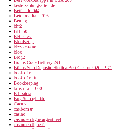
Best workout app's in USA 205
beste-zahlungsarten.de
Betfast Io 644
Betonred Italia 916
Betting
bht2
BH_50
BH_sitesi
BinoBet gr
bizzo casino
blog
Blog2
Bonus Code Betfiery 291
Bônus Sem Depósito Slottica Best Casino 2020 – 971
book of ra
book of ra it
Bookkeeping
brus-ru.ru 1000
BT_sitesi
Buy Semaglutide
Cactus
casibom tr
casino
casino en ligne argent reel
casino en ligne fr