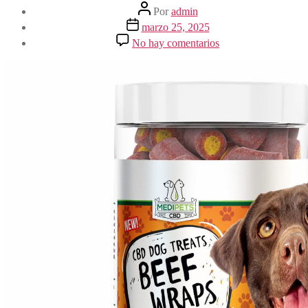
Autor
Por
admin
de
Fecha
marzo 25, 2025
la
de
en
No hay comentarios
entrada
la
Bestes
entrada
Cbd-
öl
Für
Katzen