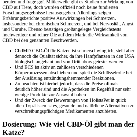
beraten und frage ggf. Mittlerweile gibt es Studien zur Wirkung von
CBD auf Tiere, doch wurden offiziell noch keine fundierten
Forschungsergebnisse herausgegeben. Allerdings zeigen
Erfahrungsberichte positive Auswirkungen bei Schmerzen,
insbesondere bei chronischen Schmerzen, und bei Nervosität, Angst
und Unruhe. Ebenso bestätigen großangelegte Vergleichstests
hochwertiger und reiner Öle auf dem Markt die Wirksamkeit von
CBD bei den genannten Beschwerden.
CbdMD CBD-Öl für Katzen ist sehr erschwinglich, stellt aber
dennoch die Qualität sicher, da ihre Hanfpflanzen in den USA
biologisch angebaut und von Drittlabors getestet werden.
Und ECS ist aktiv an zahllosen verschiedenen
Körperprozessen abschieben und spielt die Schlüsselrolle bei
der Auslösung entzündungshemmender Reaktionen.
Zu beachten ist hierbei jedoch, dass die Preise oftmals
deutlich höher sind und die Apotheken im Regelfall nur sehr
wenige Produkte zur Auswahl haben.
Und der Zweck der Bewertungen von HolistaPet in quick
allen Top-Listen ist es, gesunde und natürliche Alternativen zu
verschreibungspflichtigen Medikamenten anzubieten.
Dosierung: Wie viel CBD-Öl gibt man der
Katze?