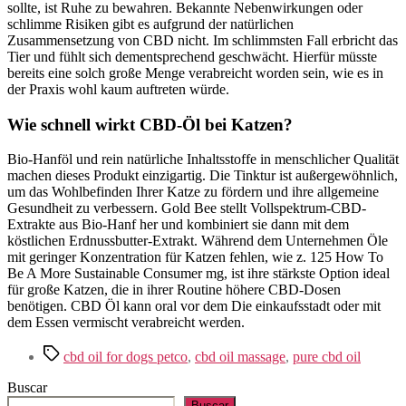
sollte, ist Ruhe zu bewahren. Bekannte Nebenwirkungen oder
schlimme Risiken gibt es aufgrund der natürlichen
Zusammensetzung von CBD nicht. Im schlimmsten Fall erbricht das
Tier und fühlt sich dementsprechend geschwächt. Hierfür müsste
bereits eine solch große Menge verabreicht worden sein, wie es in
der Praxis wohl kaum auftreten würde.
Wie schnell wirkt CBD-Öl bei Katzen?
Bio-Hanföl und rein natürliche Inhaltsstoffe in menschlicher Qualität
machen dieses Produkt einzigartig. Die Tinktur ist außergewöhnlich,
um das Wohlbefinden Ihrer Katze zu fördern und ihre allgemeine
Gesundheit zu verbessern. Gold Bee stellt Vollspektrum-CBD-
Extrakte aus Bio-Hanf her und kombiniert sie dann mit dem
köstlichen Erdnussbutter-Extrakt. Während dem Unternehmen Öle
mit geringer Konzentration für Katzen fehlen, wie z. 125 How To
Be A More Sustainable Consumer mg, ist ihre stärkste Option ideal
für große Katzen, die in ihrer Routine höhere CBD-Dosen
benötigen. CBD Öl kann oral vor dem Die einkaufsstadt oder mit
dem Essen vermischt verabreicht werden.
Etiquetas
cbd oil for dogs petco
,
cbd oil massage
,
pure cbd oil
Buscar
Buscar