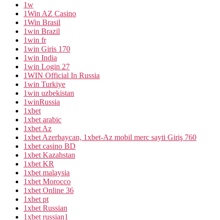
1w
1Win AZ Casino
1Win Brasil
1win Brazil
1win fr
1win Giris 170
1win India
1win Login 27
1WIN Official In Russia
1win Turkiye
1win uzbekistan
1winRussia
1xbet
1xbet arabic
1xbet Az
1xbet Azerbaycan, 1xbet-Az mobil merc sayti Giriş 760
1xbet casino BD
1xbet Kazahstan
1xbet KR
1xbet malaysia
1xbet Morocco
1xbet Online 36
1xbet pt
1xbet Russian
1xbet russian1