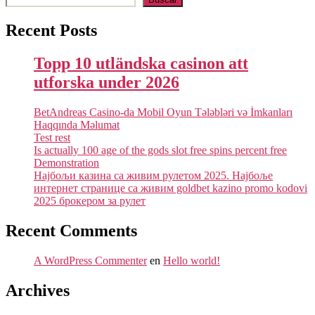
Recent Posts
Topp 10 utländska casinon att
utforska under 2026
BetAndreas Casino-da Mobil Oyun Tələbləri və İmkanları
Haqqında Məlumat
Test rest
Is actually 100 age of the gods slot free spins percent free
Demonstration
Најбољи казина са живим рулетом 2025. Најбоље
интернет странице са живим goldbet kazino promo kodovi
2025 брокером за рулет
Recent Comments
A WordPress Commenter
en
Hello world!
Archives