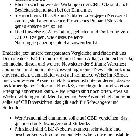
Ebenso wichtig wie die Wirkungen der CBD Öle sind auch
Begleiterscheinungen bei der Einnahme.
Sie möchten CBD-Öl zum Schlafen oder gegen Nervosität
kaufen, sind aber unsicher, für welches Präparat Sie sich
genau entscheiden sollen?
Die Hinweise zu Anwendungsgebieten und Dosierung von
CBD Öl zeigen, wie dieses beliebte
Nahrungsergänzungsmittel anzuwenden ist.
Entdecke jetzt unsere transparenten Vergleiche und finde mit uns
Dein ideales CBD Premium Öl, um Deinen Alltag zu bereichern. Ja,
ich möchte diesen und weitere Newsletter der Stiftung Warentest
abonnieren und bin mit der Auswertung meiner Newsletternutzung
einverstanden. Cannabidiol wirkt auf komplexe Weise im Körper,
und zwar wie ein Arznei­mittel. Erwiesen ist unter anderem, dass es
ins körper­eigene Endocannabinoid-System eingreifen und so etwa
Erregung abbremsen kann. Viele Fragen sind noch offen, etwa zu
Wechsel­wirkungen mit Medikamenten. Wer Arznei­mittel einnimmt,
sollte auf CBD verzichten, das gilt auch für Schwangere und
Stillende.
Wer Arznei­mittel einnimmt, sollte auf CBD verzichten, das
gilt auch für Schwangere und Stillende.
Prinzipiell sind CBD-Nebenwirkungen sehr gering und
beschränken sich vor allem auf Menschen, die eine instabile