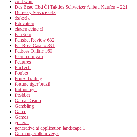
cunt wars
Das Erste Cbd Öl Taktlos Schweizer Anbau Kaufen – 221
Delivery Service 633
dsfgsdg
Education
elagentecine.cl
FairSpin
Fansbet Review 632
Fat Boss Casino 391
Fatboss Online 160
fcommunity.ru
Features
FinTech
Fonbet
Forex Trading
fortune tiger brazil
fortunetiger
freshbet
Gama Casino
Gambling
Game
Games
general
generative ai application landscape 1
Germany vulkan vegas