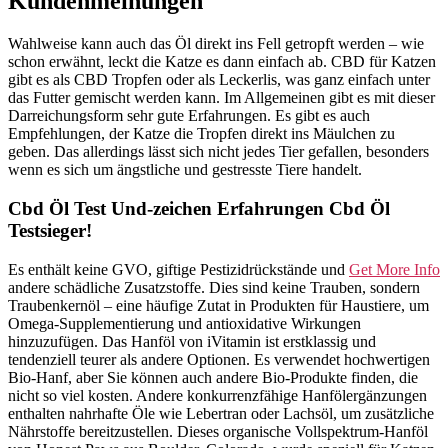
Kundenmeinungen
Wahlweise kann auch das Öl direkt ins Fell getropft werden – wie
schon erwähnt, leckt die Katze es dann einfach ab. CBD für Katzen
gibt es als CBD Tropfen oder als Leckerlis, was ganz einfach unter
das Futter gemischt werden kann. Im Allgemeinen gibt es mit dieser
Darreichungsform sehr gute Erfahrungen. Es gibt es auch
Empfehlungen, der Katze die Tropfen direkt ins Mäulchen zu
geben. Das allerdings lässt sich nicht jedes Tier gefallen, besonders
wenn es sich um ängstliche und gestresste Tiere handelt.
Cbd Öl Test Und-zeichen Erfahrungen Cbd Öl
Testsieger!
Es enthält keine GVO, giftige Pestizidrückstände und
Get More Info
andere schädliche Zusatzstoffe. Dies sind keine Trauben, sondern
Traubenkernöl – eine häufige Zutat in Produkten für Haustiere, um
Omega-Supplementierung und antioxidative Wirkungen
hinzuzufügen. Das Hanföl von iVitamin ist erstklassig und
tendenziell teurer als andere Optionen. Es verwendet hochwertigen
Bio-Hanf, aber Sie können auch andere Bio-Produkte finden, die
nicht so viel kosten. Andere konkurrenzfähige Hanfölergänzungen
enthalten nahrhafte Öle wie Lebertran oder Lachsöl, um zusätzliche
Nährstoffe bereitzustellen. Dieses organische Vollspektrum-Hanföl