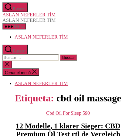
Saltar
Buscar
al
ASLAN NEFERLER TİM
contenido
ASLAN NEFERLER TİM
Menú
ASLAN NEFERLER TİM
Buscar
Buscar:
Cerrar
la
búsqueda
Cerrar el menú
ASLAN NEFERLER TİM
Etiqueta:
cbd oil massage
Categorías
Cbd Oil For Sleep 590
12 Modelle, 1 klarer Sieger: CBD
Premium Öl Test rtl de Vergleich