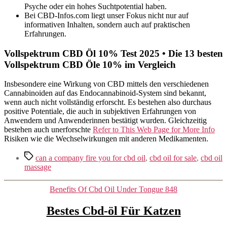
Psyche oder ein hohes Suchtpotential haben.
Bei CBD-Infos.com liegt unser Fokus nicht nur auf
informativen Inhalten, sondern auch auf praktischen
Erfahrungen.
Vollspektrum CBD Öl 10% Test 2025 • Die 13 besten
Vollspektrum CBD Öle 10% im Vergleich
Insbesondere eine Wirkung von CBD mittels den verschiedenen
Cannabinoiden auf das Endocannabinoid-System sind bekannt,
wenn auch nicht vollständig erforscht. Es bestehen also durchaus
positive Potentiale, die auch in subjektiven Erfahrungen von
Anwendern und Anwenderinnen bestätigt wurden. Gleichzeitig
bestehen auch unerforschte
Refer to This Web Page for More Info
Risiken wie die Wechselwirkungen mit anderen Medikamenten.
Etiquetas
can a company fire you for cbd oil
,
cbd oil for sale
,
cbd oil
massage
Categorías
Benefits Of Cbd Oil Under Tongue 848
Bestes Cbd-öl Für Katzen