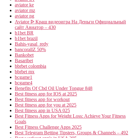
aviator ke
aviator mz
aviator ng
Aviator ᐉ Краш видеоигра На Деньги Официальный
сайт Авиатор – 430
b1bet BR
b1bet brazil
Bahis-yasal_redy
bancorallZ 50%
Bankobet
Basaribet
bbrbet colombia
bbrbet mx
bcgame1
bcgame4
Benefits Of Cbd Oil Under Tongue 848
Best fitness app for IOS at 2025
Best fitness app for workout
Best fitness app for you at 2025
Best fitness app in USA 025
Best Fitness Apps for Weight Loss: Achieve Your Fitness
Goals
Best Fitness Challenge Apps 2025
Best Telegram Betting Tipsters, Groups & Channels – 492