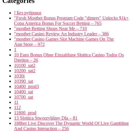
Categories
! Без рубрики
"Fresh Mostbet Bonus Program Code "dimers" Unlocks $1k+
Copa America Bonus For Soccer Betting – 765
"mostbet Betting Shops Near Me – 710
"mostbet Casino Review An Industry Leader – 386
"‎mostbet Casino Games Slot Machine Games On The
App Store – 972
1
10 Euro Bonus Ohne Einzahlung Slottica Casino Todos Os
Direitos – 26
10100_sat2
10200_sat2
1030i
10390_sat
10400_prod3
10400_sat
10700_sat
11
112
11800_prod
13 Slottica Stworzyliśmy Dla – 81
188bet Live Discover The Dynamic World Of Live Gambling
And Casino Interaction – 256