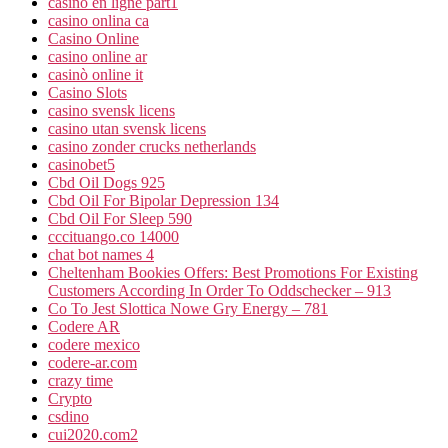
casino en ligne part1
casino onlina ca
Casino Online
casino online ar
casinò online it
Casino Slots
casino svensk licens
casino utan svensk licens
casino zonder crucks netherlands
casinobet5
Cbd Oil Dogs 925
Cbd Oil For Bipolar Depression 134
Cbd Oil For Sleep 590
cccituango.co 14000
chat bot names 4
Cheltenham Bookies Offers: Best Promotions For Existing
Customers According In Order To Oddschecker – 913
Co To Jest Slottica Nowe Gry Energy – 781
Codere AR
codere mexico
codere-ar.com
crazy time
Crypto
csdino
cui2020.com2