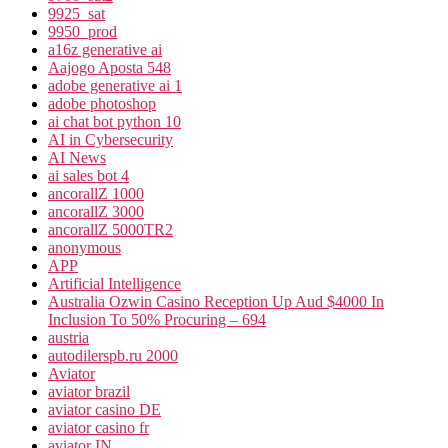
9925_sat
9950_prod
a16z generative ai
Aajogo Aposta 548
adobe generative ai 1
adobe photoshop
ai chat bot python 10
AI in Cybersecurity
AI News
ai sales bot 4
ancorallZ 1000
ancorallZ 3000
ancorallZ 5000TR2
anonymous
APP
Artificial Intelligence
Australia Ozwin Casino Reception Up Aud $4000 In
Inclusion To 50% Procuring – 694
austria
autodilerspb.ru 2000
Aviator
aviator brazil
aviator casino DE
aviator casino fr
aviator IN