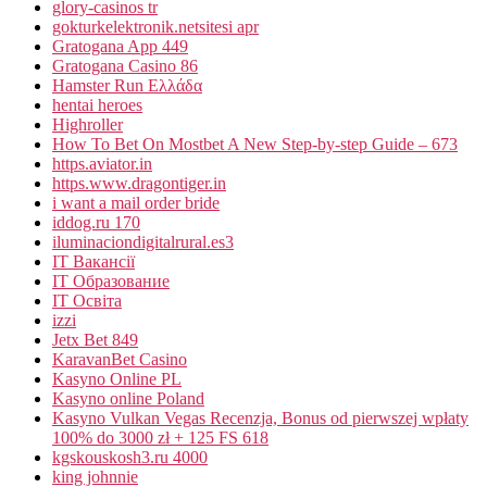
glory-casinos tr
gokturkelektronik.netsitesi apr
Gratogana App 449
Gratogana Casino 86
Hamster Run Ελλάδα
hentai heroes
Highroller
How To Bet On Mostbet A New Step-by-step Guide – 673
https.aviator.in
https.www.dragontiger.in
i want a mail order bride
iddog.ru 170
iluminaciondigitalrural.es3
IT Вакансії
IT Образование
IT Освіта
izzi
Jetx Bet 849
KaravanBet Casino
Kasyno Online PL
Kasyno online Poland
Kasyno Vulkan Vegas Recenzja, Bonus od pierwszej wpłaty
100% do 3000 zł + 125 FS 618
kgskouskosh3.ru 4000
king johnnie