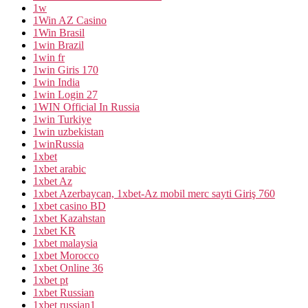
1w
1Win AZ Casino
1Win Brasil
1win Brazil
1win fr
1win Giris 170
1win India
1win Login 27
1WIN Official In Russia
1win Turkiye
1win uzbekistan
1winRussia
1xbet
1xbet arabic
1xbet Az
1xbet Azerbaycan, 1xbet-Az mobil merc sayti Giriş 760
1xbet casino BD
1xbet Kazahstan
1xbet KR
1xbet malaysia
1xbet Morocco
1xbet Online 36
1xbet pt
1xbet Russian
1xbet russian1