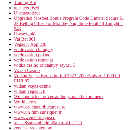
Trading Bot
uncategorised
Uncategorized
Upgraded Mostbet Bonus Program Code Dimers: Secure $1
2k Betting Offer For Monday Nighttime Football Tonight –
943
Usasexguide
Vai Bet 861
Vegas11 App 228
verde casino hungary
verde casino poland
verde casino romania
vodka-casino-oficialnyy-sayt.ru 5
Vovan Casino
Vulkan Vegas Bonus im Juli 2023: 200 % bis zu 1 000,00
EUR 82
vulkan vegas casino
vulkan vegas DE
Wo kann ich eine Versandungsbraut bekommen?
World news
www.cauciucuribucuresti.ro
www.un-film-sur-riquet.fr
www.weisse-magie.co
xn—-8sbn6aphbddbl0a.xn--p1ai 120
zendesk vs. intercom