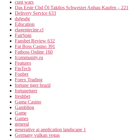
cunt wars
Das Erste Cbd Öl Taktlos Schweizer Anbau Kaufen – 221
Delivery Service 633
dsfgsdg
Education
elagentecine.cl
FairSpin
Fansbet Review 632
Fat Boss Casino 391
Fatboss Online 160
fcommunity.ru
Features
FinTech
Fonbet
Forex Trading
fortune tiger brazil
fortunetiger
freshbet
Gama Casino
Gambling
Game
Games
general
generative ai application landscape 1
Germany vulkan vegas