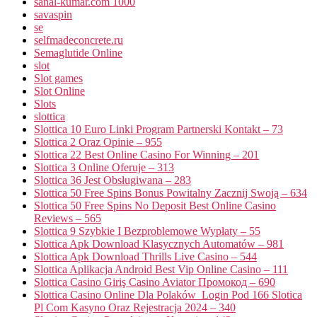
sanal-kumar.com 1000
savaspin
se
selfmadeconcrete.ru
Semaglutide Online
slot
Slot games
Slot Online
Slots
slottica
Slottica 10 Euro Linki Program Partnerski Kontakt – 73
Slottica 2 Oraz Opinie – 955
Slottica 22 Best Online Casino For Winning – 201
Slottica 3 Online Oferuje – 313
Slottica 36 Jest Obsługiwana – 283
Slottica 50 Free Spins Bonus Powitalny Zacznij Swoją – 634
Slottica 50 Free Spins No Deposit Best Online Casino
Reviews – 565
Slottica 9 Szybkie I Bezproblemowe Wypłaty – 55
Slottica Apk Download Klasycznych Automatów – 981
Slottica Apk Download Thrills Live Casino – 544
Slottica Aplikacja Android Best Vip Online Casino – 111
Slottica Casino Giriş Casino Aviator Промокод – 690
Slottica Casino Online Dla Polaków ️ Login Pod 166 Slotica
Pl Com Kasyno Oraz Rejestracja 2024 – 340