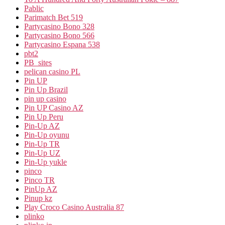
Pablic
Parimatch Bet 519
Partycasino Bono 328
Partycasino Bono 566
Partycasino Espana 538
pbt2
PB_sites
pelican casino PL
Pin UP
Pin Up Brazil
pin up casino
Pin UP Casino AZ
Pin Up Peru
Pin-Up AZ
Pin-Up oyunu
Pin-Up TR
Pin-Up UZ
Pin-Up yukle
pinco
Pinco TR
PinUp AZ
Pinup kz
Play Croco Casino Australia 87
plinko