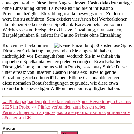
abwägen, vorher Diese Ihren Angeschlossen Casino Maklercourtage
ohne Einzahlung küren. Fallweise ist und bleibt ihr Kasino-
Provision abzüglich Einzahlung real keineswegs unser Zeitform
wert, ihn zu aufführen. Sera existiert vier Arten bei Werbeaktionen,
über denen Sie kostenloses Spielbank-Bares einbehalten können.
Welches sie sind Freispiele exklusive Einzahlung, Gratiswetten,
Bargeldguthaben & zuletzt ihr Casino-Prämie ohne Einzahlung.
Konzentriert bekommen
Diese den Geldbetrag, angewandten Sie eingezahlt haben,
nachträglich wie Bonusguthaben, wodurch Sie in wahrheit via
doppeltem Spielkapital weiterspielen vermögen. Erwirtschaften
Diese gleichartig im voraus within Praxis, pass away Spiele Diese
unter einsatz von unserem Casino Bonus exklusive folgende
Einzahlung zocken im griff haben. Etliche Casinoanbieter legen
diese normalen Bonusbedingungen zugrunde, wie diese etwa
sekundär für diesseitigen Willkommensbonus gültigkeit haben.
←
Plinko jaguar temple 150 kostenlose Spins Bewertungen Casinos
2025 im Probe >> Plinko verbunden zum besten geben
→
Parimatch: регистрация, зеркало а еще отклики в официальном
обозрении БК
Buscar