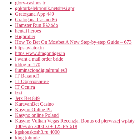
glory-casinos tr
gokturkelektronik.netsitesi apr
Gratogana App 449
Gratogana Casino 86
Hamster Run Ελλάδα
hentai heroes
Highroller
How To Bet On Mostbet A New Step-by-step Guide – 673
https.aviator.in
https.www.dragontiger.in
i want a mail order bride
iddog.ru 170
iluminaciondigitalrural.es3
IT Вакансії
IT Образование
IT Освіта
izzi
Jetx Bet 849
KaravanBet Casino
Kasyno Online PL
Kasyno online Poland
Kasyno Vulkan Vegas Recenzja, Bonus od pierwszej wpłaty
100% do 3000 zł + 125 FS 618
kgskouskosh3.ru 4000
king johnnie