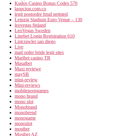
Kudos Casino Bonus Codes 570
laopcion.com.co
legit postordre brud nettsted
Leipzig Stadium Euro Venue – 130
leovegas finland
LeoVegas Sweden
Linebet Login Registration 610
Listcrawler san diego
Live
mail order bride legit sites
Maribet casino TR
Masalbet
Maxi reviewe
maySB
mini-review
Mini-reviews
mobileporngames
mono brand
mono slot
Monobrand
monobrend
monogame
monoslot
mostbet
Mostbet AZ