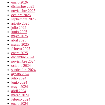
enero 2026
diciembre 2025
noviembre 2025
octubre 2025
septiembre 2025
agosto 2025
julio 2025
junio 2025
mayo 2025
abril 2025
marzo 2025
febrero 2025
enero 2025
diciembre 2024
noviembre 2024
octubre 2024
septiembre 2024
agosto 2024
julio 2024
junio 2024
mayo 2024
abril 2024
marzo 2024
febrero 2024
enero 2024