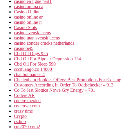
casino en ligne part1
casino onlina ca
Casino Online
casino online ar
casinò online it
Casino Slots
casino svensk licens
casino utan svensk licens
casino zonder crucks netherlands
casinobet5
Cbd Oil Dogs 925
Cbd Oil For Bipolar Depression 134
Cbd Oil For Sleep 590
cccituango.co 14000
chat bot names 4
Cheltenham Bookies Offers: Best Promotions For Existing
Customers According In Order To Oddschecker – 913
Co To Jest Slottica Nowe Gry Energy – 781
Codere AR
codere mexico
codere-ar.com
crazy time
Crypto
csdino
cui2020.com2