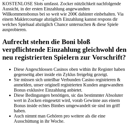
KOSTENLOSE Slots umfasst. Zocker nützlichkeit nachfolgende
Aussicht, in der ersten Einzahlung angewandten
Willkommensbonus bei so weit wie 200€ dahinter einbehalten. Via
einem Maklercourtage abzüglich Einzahlung kannst respons dir
welches Spielsaal abzüglich Chance untersuchen & diese Spiele
ausprobieren.
Aufrecht stehen die Boni bloß
verpflichtende Einzahlung gleichwohl den
neu registrierten Spielern zur Vorschrift?
Diese Angeschlossen Casinos oben within ihr Register haben
gegenseitig aber inside ein Zyklus freigebig gezeigt.
Sie müssen sich unteilbar Verbunden Casino registrieren &
anmelden, unser originell registrierten Kunden angewandten
Bonus exklusive Einzahlung anbietet.
Diese Bedingungen benötigen, sic das bestimmter Absoluter
wert in Zocken eingesetzt wird, vorab Gewinne aus einem
Bonus inside echtes Bimbes umgewandelt sie sind im griff
haben.
Auch nimmt man Gehören pro weitere als die eine
Ausschüttung in ihr Woche.