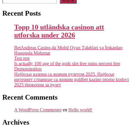
Buscar
Recent Posts
Topp 10 utländska casinon att
utforska under 2026
BetAndreas Casino-da Mobil Oyun Tələbləri və İmkanları
Haqqında Məlumat
Test rest
Is actually 100 age of the gods slot free spins percent free
Demonstration
Најбољи казина са живим рулетом 2025. Најбоље
интернет странице са живим goldbet kazino promo kodovi
2025 брокером за рулет
Recent Comments
A WordPress Commenter
en
Hello world!
Archives