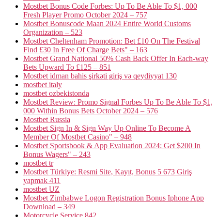
Mostbet Bonus Code Forbes: Up To Be Able To $1, 000
Fresh Player Promo October 2024 – 757
Mostbet Bonuscode Maan 2024 Entire World Customs
Organization – 523
Mostbet Cheltenham Promotion: Bet £10 On The Festival
Find £30 In Free Of Charge Bets" – 163
Mostbet Grand National 50% Cash Back Offer In Each-way
Bets Upward To £125 – 851
Mostbet idman bahis şirkəti giriş və qeydiyyat 130
mostbet italy
mostbet ozbekistonda
Mostbet Review: Promo Signal Forbes Up To Be Able To $1,
000 Within Bonus Bets October 2024 – 576
Mostbet Russia
Mostbet Sign In & Sign Way Up Online To Become A
Member Of Mostbet Casino" – 948
Mostbet Sportsbook & App Evaluation 2024: Get $200 In
Bonus Wagers" – 243
mostbet tr
Mostbet Türkiye: Resmi Site, Kayıt, Bonus 5 673 Giriş
yapmak 411
mostbet UZ
Mostbet Zimbabwe Logon Registration Bonus Iphone App
Download – 349
Motorcycle Service 842