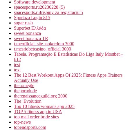
Software development
spacesports.ru20230228 (5)
spacesports.rufrispiny-za-registraciu 5
Sportaza Login 815
sugar rush
Superbet Ελλάδα
sweet bonanza
sweet bonanza TR
t.meofficial_site_pokerdom 3000
t.mesriobetcasino_official 3000
Tabela, Programação E Estatísticas Do Liga Italy Mostbet –
612
test
text
The 12 Best Workout Apps Of 2025: Fitness Apps Trainers
Actually Use
the-omegle
theporndude
therenaissanceguild.org 2000
The_Evolution
Top 10 fitness womans app 2025
TOP 5 fitness app in USA
top mail order bride sites
top-news
topendsports.com