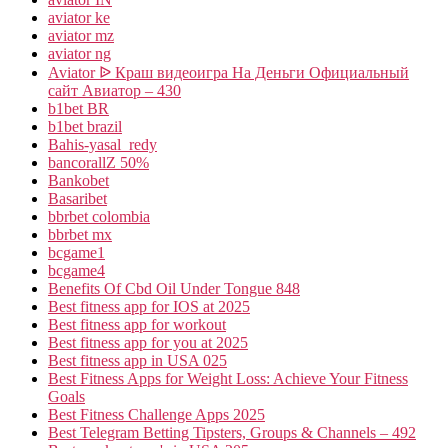
aviator ke
aviator mz
aviator ng
Aviator ᐉ Краш видеоигра На Деньги Официальный
сайт Авиатор – 430
b1bet BR
b1bet brazil
Bahis-yasal_redy
bancorallZ 50%
Bankobet
Basaribet
bbrbet colombia
bbrbet mx
bcgame1
bcgame4
Benefits Of Cbd Oil Under Tongue 848
Best fitness app for IOS at 2025
Best fitness app for workout
Best fitness app for you at 2025
Best fitness app in USA 025
Best Fitness Apps for Weight Loss: Achieve Your Fitness
Goals
Best Fitness Challenge Apps 2025
Best Telegram Betting Tipsters, Groups & Channels – 492