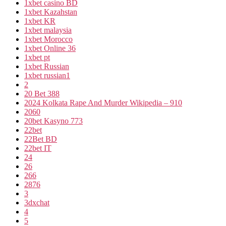
1xbet casino BD
1xbet Kazahstan
1xbet KR
1xbet malaysia
1xbet Morocco
1xbet Online 36
1xbet pt
1xbet Russian
1xbet russian1
2
20 Bet 388
2024 Kolkata Rape And Murder Wikipedia – 910
2060
20bet Kasyno 773
22bet
22Bet BD
22bet IT
24
26
266
2876
3
3dxchat
4
5