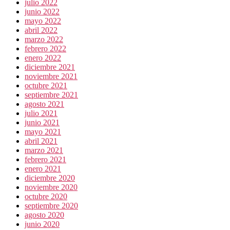
julio 2022
junio 2022
mayo 2022
abril 2022
marzo 2022
febrero 2022
enero 2022
diciembre 2021
noviembre 2021
octubre 2021
septiembre 2021
agosto 2021
julio 2021
junio 2021
mayo 2021
abril 2021
marzo 2021
febrero 2021
enero 2021
diciembre 2020
noviembre 2020
octubre 2020
septiembre 2020
agosto 2020
junio 2020