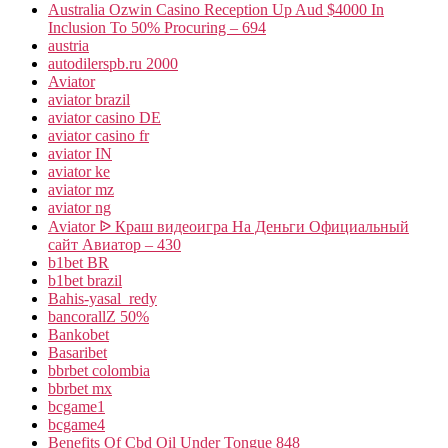
Australia Ozwin Casino Reception Up Aud $4000 In
Inclusion To 50% Procuring – 694
austria
autodilerspb.ru 2000
Aviator
aviator brazil
aviator casino DE
aviator casino fr
aviator IN
aviator ke
aviator mz
aviator ng
Aviator ᐉ Краш видеоигра На Деньги Официальный
сайт Авиатор – 430
b1bet BR
b1bet brazil
Bahis-yasal_redy
bancorallZ 50%
Bankobet
Basaribet
bbrbet colombia
bbrbet mx
bcgame1
bcgame4
Benefits Of Cbd Oil Under Tongue 848