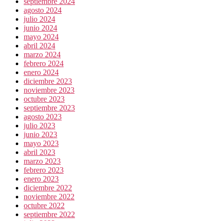
septiembre 2024
agosto 2024
julio 2024
junio 2024
mayo 2024
abril 2024
marzo 2024
febrero 2024
enero 2024
diciembre 2023
noviembre 2023
octubre 2023
septiembre 2023
agosto 2023
julio 2023
junio 2023
mayo 2023
abril 2023
marzo 2023
febrero 2023
enero 2023
diciembre 2022
noviembre 2022
octubre 2022
septiembre 2022