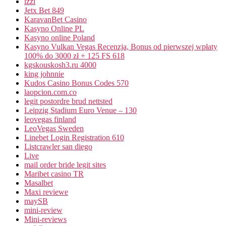
izzi
Jetx Bet 849
KaravanBet Casino
Kasyno Online PL
Kasyno online Poland
Kasyno Vulkan Vegas Recenzja, Bonus od pierwszej wpłaty
100% do 3000 zł + 125 FS 618
kgskouskosh3.ru 4000
king johnnie
Kudos Casino Bonus Codes 570
laopcion.com.co
legit postordre brud nettsted
Leipzig Stadium Euro Venue – 130
leovegas finland
LeoVegas Sweden
Linebet Login Registration 610
Listcrawler san diego
Live
mail order bride legit sites
Maribet casino TR
Masalbet
Maxi reviewe
maySB
mini-review
Mini-reviews