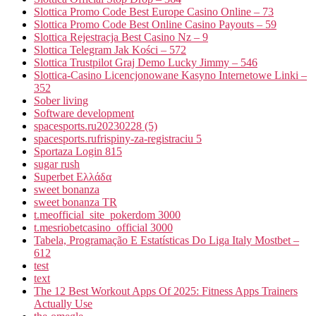
Slottica Promo Code Best Europe Casino Online – 73
Slottica Promo Code Best Online Casino Payouts – 59
Slottica Rejestracja Best Casino Nz – 9
Slottica Telegram Jak Kości – 572
Slottica Trustpilot Graj Demo Lucky Jimmy – 546
Slottica-Casino Licencjonowane Kasyno Internetowe Linki –
352
Sober living
Software development
spacesports.ru20230228 (5)
spacesports.rufrispiny-za-registraciu 5
Sportaza Login 815
sugar rush
Superbet Ελλάδα
sweet bonanza
sweet bonanza TR
t.meofficial_site_pokerdom 3000
t.mesriobetcasino_official 3000
Tabela, Programação E Estatísticas Do Liga Italy Mostbet –
612
test
text
The 12 Best Workout Apps Of 2025: Fitness Apps Trainers
Actually Use