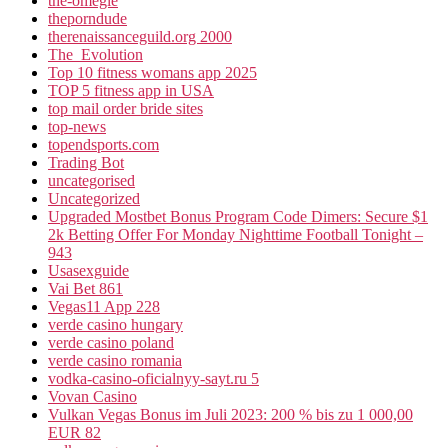
the-omegle
theporndude
therenaissanceguild.org 2000
The_Evolution
Top 10 fitness womans app 2025
TOP 5 fitness app in USA
top mail order bride sites
top-news
topendsports.com
Trading Bot
uncategorised
Uncategorized
Upgraded Mostbet Bonus Program Code Dimers: Secure $1
2k Betting Offer For Monday Nighttime Football Tonight –
943
Usasexguide
Vai Bet 861
Vegas11 App 228
verde casino hungary
verde casino poland
verde casino romania
vodka-casino-oficialnyy-sayt.ru 5
Vovan Casino
Vulkan Vegas Bonus im Juli 2023: 200 % bis zu 1 000,00
EUR 82