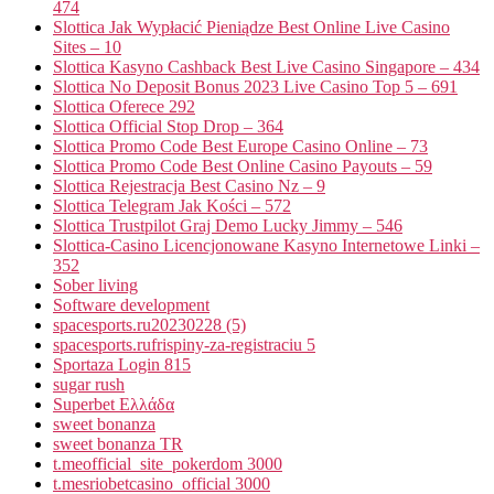
474
Slottica Jak Wypłacić Pieniądze Best Online Live Casino
Sites – 10
Slottica Kasyno Cashback Best Live Casino Singapore – 434
Slottica No Deposit Bonus 2023 Live Casino Top 5 – 691
Slottica Oferece 292
Slottica Official Stop Drop – 364
Slottica Promo Code Best Europe Casino Online – 73
Slottica Promo Code Best Online Casino Payouts – 59
Slottica Rejestracja Best Casino Nz – 9
Slottica Telegram Jak Kości – 572
Slottica Trustpilot Graj Demo Lucky Jimmy – 546
Slottica-Casino Licencjonowane Kasyno Internetowe Linki –
352
Sober living
Software development
spacesports.ru20230228 (5)
spacesports.rufrispiny-za-registraciu 5
Sportaza Login 815
sugar rush
Superbet Ελλάδα
sweet bonanza
sweet bonanza TR
t.meofficial_site_pokerdom 3000
t.mesriobetcasino_official 3000