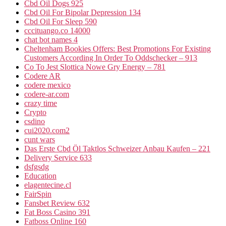
Cbd Oil Dogs 925
Cbd Oil For Bipolar Depression 134
Cbd Oil For Sleep 590
cccituango.co 14000
chat bot names 4
Cheltenham Bookies Offers: Best Promotions For Existing
Customers According In Order To Oddschecker – 913
Co To Jest Slottica Nowe Gry Energy – 781
Codere AR
codere mexico
codere-ar.com
crazy time
Crypto
csdino
cui2020.com2
cunt wars
Das Erste Cbd Öl Taktlos Schweizer Anbau Kaufen – 221
Delivery Service 633
dsfgsdg
Education
elagentecine.cl
FairSpin
Fansbet Review 632
Fat Boss Casino 391
Fatboss Online 160