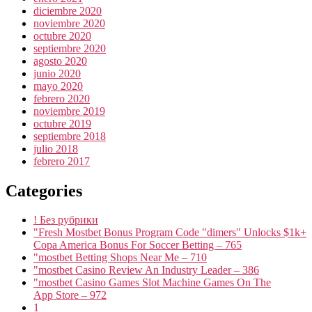
diciembre 2020
noviembre 2020
octubre 2020
septiembre 2020
agosto 2020
junio 2020
mayo 2020
febrero 2020
noviembre 2019
octubre 2019
septiembre 2018
julio 2018
febrero 2017
Categories
! Без рубрики
"Fresh Mostbet Bonus Program Code "dimers" Unlocks $1k+
Copa America Bonus For Soccer Betting – 765
"mostbet Betting Shops Near Me – 710
"mostbet Casino Review An Industry Leader – 386
"‎mostbet Casino Games Slot Machine Games On The
App Store – 972
1