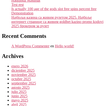
Haqqında Məlumat
Test rest
Is actually 100 age of the gods slot free spins percent free
Demonstration
Најбољи казина са живим рулетом 2025. Најбоље
интернет странице са живим goldbet kazino promo kodovi
2025 брокером за рулет
Recent Comments
A WordPress Commenter
en
Hello world!
Archives
enero 2026
diciembre 2025
noviembre 2025
octubre 2025
septiembre 2025
agosto 2025
julio 2025
junio 2025
mayo 2025
abril 2025