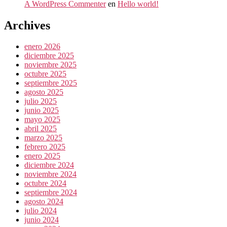
A WordPress Commenter
en
Hello world!
Archives
enero 2026
diciembre 2025
noviembre 2025
octubre 2025
septiembre 2025
agosto 2025
julio 2025
junio 2025
mayo 2025
abril 2025
marzo 2025
febrero 2025
enero 2025
diciembre 2024
noviembre 2024
octubre 2024
septiembre 2024
agosto 2024
julio 2024
junio 2024