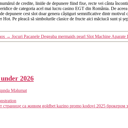
 numărul de credite, liniile de depunere fiind fixe, recte vei cânta încont
 veridice de categoria acel mai lucru casino EGT din România. De aceea î
e depunere cest slot doar genera câștiguri semnificative dintr motivul c
Hot. Pe pleacă să simbolurile clasice de fructe aici măciucă sunt și șeptar
nos
→
Jocuri Pacanele Degeaba mermaids pearl Slot Machine Aparate
a under 2026
qqında Məlumat
onstration
 странице са живим goldbet kazino promo kodovi 2025 брокером з