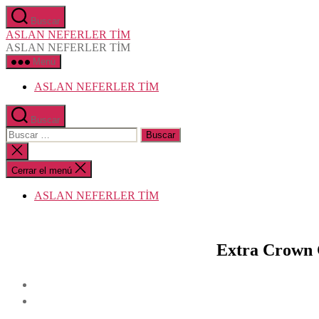
Saltar
Buscar
al
ASLAN NEFERLER TİM
contenido
ASLAN NEFERLER TİM
Menú
ASLAN NEFERLER TİM
Buscar
Buscar:
Cerrar
la
búsqueda
Cerrar el menú
ASLAN NEFERLER TİM
Extra Crown C