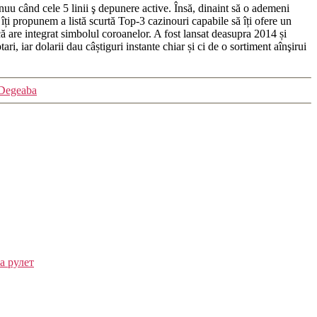
inuu când cele 5 linii ş depunere active. Însă, dinaint să o ademeni
ți propunem a listă scurtă Top-3 cazinouri capabile să îți ofere un
ă are integrat simbolul coroanelor. A fost lansat deasupra 2014 și
i, iar dolarii dau câștiguri instante chiar și ci de o sortiment aînşirui
 Degeaba
а рулет