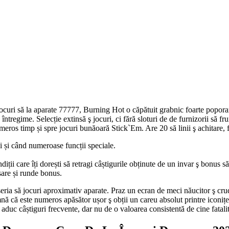
la
entrada
ocuri să la aparate 77777, Burning Hot o căpătuit grabnic foarte popora
ntregime. Selecție extinsă ş jocuri, ci fără sloturi de de furnizorii să fr
ros timp și spre jocuri bunăoară Stick`Em. Are 20 să linii ş achitare, f
idi și când numeroase funcții speciale.
ții care îți dorești să retragi câștigurile obținute de un invar ş bonus să 
sare și runde bonus.
ria să jocuri aproximativ aparate. Praz un ecran de meci năucitor ş crud – 
ă că este numeros apăsător ușor ş obții un careu absolut printre iconițe
c câștiguri frecvente, dar nu de o valoarea consistentă de cine fatalit