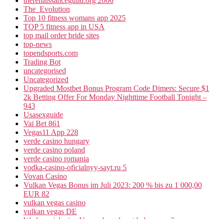
therenaissanceguild.org 2000
The_Evolution
Top 10 fitness womans app 2025
TOP 5 fitness app in USA
top mail order bride sites
top-news
topendsports.com
Trading Bot
uncategorised
Uncategorized
Upgraded Mostbet Bonus Program Code Dimers: Secure $1
2k Betting Offer For Monday Nighttime Football Tonight –
943
Usasexguide
Vai Bet 861
Vegas11 App 228
verde casino hungary
verde casino poland
verde casino romania
vodka-casino-oficialnyy-sayt.ru 5
Vovan Casino
Vulkan Vegas Bonus im Juli 2023: 200 % bis zu 1 000,00
EUR 82
vulkan vegas casino
vulkan vegas DE