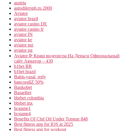
austria
autodilerspb.ru 2000
Aviator
aviator brazil
aviator casino DE
aviator casino fr
aviator IN
aviator ke
aviator mz
aviator ng
Aviator ᐉ Краш видеоигра На Деньги Официальный
сайт Авиатор – 430
b1bet BR
b1bet brazil
Bahis-yasal_redy
bancorallZ 50%
Bankobet
Basaribet
bbrbet colombia
bbrbet mx
bcgame1
bcgame4
Benefits Of Cbd Oil Under Tongue 848
Best fitness app for IOS at 2025
Best fitness app for workout