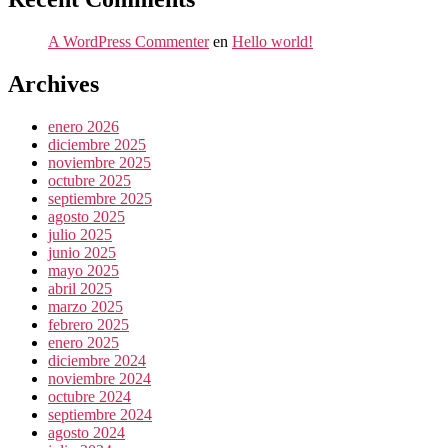
A WordPress Commenter
en
Hello world!
Archives
enero 2026
diciembre 2025
noviembre 2025
octubre 2025
septiembre 2025
agosto 2025
julio 2025
junio 2025
mayo 2025
abril 2025
marzo 2025
febrero 2025
enero 2025
diciembre 2024
noviembre 2024
octubre 2024
septiembre 2024
agosto 2024