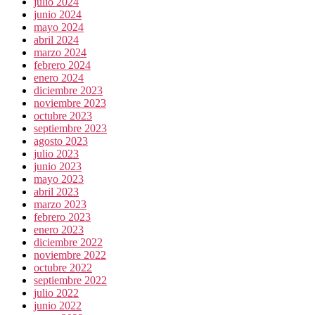
julio 2024
junio 2024
mayo 2024
abril 2024
marzo 2024
febrero 2024
enero 2024
diciembre 2023
noviembre 2023
octubre 2023
septiembre 2023
agosto 2023
julio 2023
junio 2023
mayo 2023
abril 2023
marzo 2023
febrero 2023
enero 2023
diciembre 2022
noviembre 2022
octubre 2022
septiembre 2022
julio 2022
junio 2022