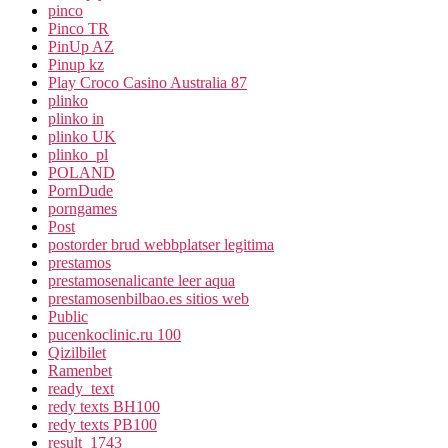
pinco
Pinco TR
PinUp AZ
Pinup kz
Play Croco Casino Australia 87
plinko
plinko in
plinko UK
plinko_pl
POLAND
PornDude
porngames
Post
postorder brud webbplatser legitima
prestamos
prestamosenalicante leer aqua
prestamosenbilbao.es sitios web
Public
pucenkoclinic.ru 100
Qizilbilet
Ramenbet
ready_text
redy texts BH100
redy texts PB100
result_1743