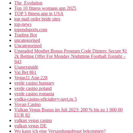
The_Evolution
Top 10 fitness womans app 2025
TOP 5 fitness app in USA
top mail order bride sites
top-news
topendsports.com
Trading Bot
uncategorised
Uncategorized
Upgraded Mostbet Bonus Program Code Dimers: Secure $1
2k Betting Offer For Monday Nighttime Football Tonight –
943
Usasexguide
Vai Bet 861
Vegas11 App 228
verde casino hungary
verde casino poland
verde casino romania
vodka-casino-oficialnyy-sayt.ru 5
Vovan Casino
Vulkan Vegas Bonus im Juli 2023: 200 % bis zu 1 000,00
EUR 82
vulkan vegas casino
vulkan vegas DE
Wo kann ich eine Versandungsbraut bekommen?