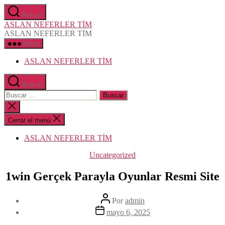
Saltar
Buscar
al
ASLAN NEFERLER TİM
contenido
ASLAN NEFERLER TİM
Menú
ASLAN NEFERLER TİM
Buscar
Buscar:
Cerrar
la
búsqueda
Cerrar el menú
ASLAN NEFERLER TİM
Categorías
Uncategorized
1win Gerçek Parayla Oyunlar Resmi Site
Autor
Por
admin
de
Fecha
mayo 6, 2025
la
de
entrada