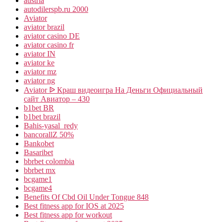
austria
autodilerspb.ru 2000
Aviator
aviator brazil
aviator casino DE
aviator casino fr
aviator IN
aviator ke
aviator mz
aviator ng
Aviator ᐉ Краш видеоигра На Деньги Официальный
сайт Авиатор – 430
b1bet BR
b1bet brazil
Bahis-yasal_redy
bancorallZ 50%
Bankobet
Basaribet
bbrbet colombia
bbrbet mx
bcgame1
bcgame4
Benefits Of Cbd Oil Under Tongue 848
Best fitness app for IOS at 2025
Best fitness app for workout