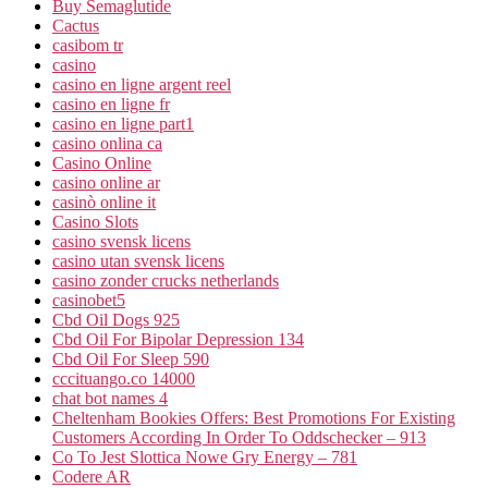
Buy Semaglutide
Cactus
casibom tr
casino
casino en ligne argent reel
casino en ligne fr
casino en ligne part1
casino onlina ca
Casino Online
casino online ar
casinò online it
Casino Slots
casino svensk licens
casino utan svensk licens
casino zonder crucks netherlands
casinobet5
Cbd Oil Dogs 925
Cbd Oil For Bipolar Depression 134
Cbd Oil For Sleep 590
cccituango.co 14000
chat bot names 4
Cheltenham Bookies Offers: Best Promotions For Existing
Customers According In Order To Oddschecker – 913
Co To Jest Slottica Nowe Gry Energy – 781
Codere AR