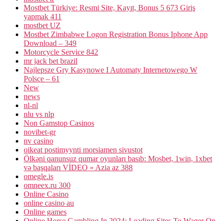
Mostbet Türkiye: Resmi Site, Kayıt, Bonus 5 673 Giriş
yapmak 411
mostbet UZ
Mostbet Zimbabwe Logon Registration Bonus Iphone App
Download – 349
Motorcycle Service 842
mr jack bet brazil
Najlepsze Gry Kasynowe I Automaty Internetowego W
Polsce – 61
New
news
nl-nl
nlu vs nlp
Non Gamstop Casinos
novibet-gr
nv casino
oikeat postimyynti morsiamen sivustot
Ölkəni qanunsuz qumar oyunları basıb: Mosbet, 1win, 1xbet
və başqaları VİDEO » Azia az 388
omegle.is
omneex.ru 300
Online Casino
online casino au
Online games
Online Horse Gambling In 2024: Leading Sites To Wager On