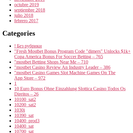
octubre 2019
septiembre 2018
julio 2018
febrero 2017
Categories
! Без рубрики
"Fresh Mostbet Bonus Program Code "dimers" Unlocks $1k+
Copa America Bonus For Soccer Betting – 765
"mostbet Betting Shops Near Me – 710
"mostbet Casino Review An Industry Leader – 386
"‎mostbet Casino Games Slot Machine Games On The
App Store – 972
1
10 Euro Bonus Ohne Einzahlung Slottica Casino Todos Os
Direitos – 26
10100_sat2
10200_sat2
1030i
10390_sat
10400_prod3
10400_sat
10700_sat