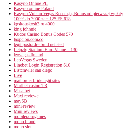
Kasyno Online PL
Kasyno online Poland
Kasyno Vulkan Vegas Recenzja, Bonus od pierwszej wpłaty
100% do 3000 zł + 125 FS 618
kgskouskosh3.ru 4000
king johnnie
Kudos Casino Bonus Codes 570
laopcion.com.co
legit postordre brud nettsted
Leipzig Stadium Euro Venue – 130
leovegas finland
LeoVegas Sweden
Linebet Login Registration 610
Listcrawler san diego
Live
mail order bride legit sites
Maribet casino TR
Masalbet
Maxi reviewe
maySB
mini-review
Mini-reviews
mobileporngames
mono brand
mono slot