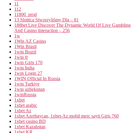
11
112
11800_prod
13 Slottica Stworzyliśmy Dla – 81
188bet Live Discover The Dynamic World Of Live Gambling
And Casino Interaction – 256
1w
1Win AZ Casino
1Win Brasil
1win Brazil
1win fr
1win Giris 170
1win India
1win Login 27
1WIN Official In Russia
1win Turkiye
1win uzbekistan
1winRussia
1xbet
1xbet arabic
1xbet Az
1xbet Azerbaycan, 1xbet-Az mobil merc sayti Giriş 760
1xbet casino BD
1xbet Kazahstan
1xbet KR