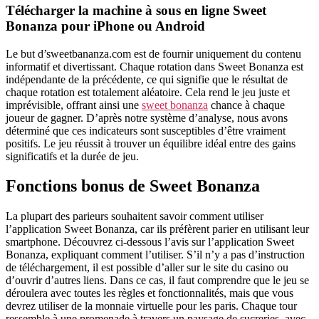
Télécharger la machine à sous en ligne Sweet
Bonanza pour iPhone ou Android
Le but d’sweetbananza.com est de fournir uniquement du contenu
informatif et divertissant. Chaque rotation dans Sweet Bonanza est
indépendante de la précédente, ce qui signifie que le résultat de
chaque rotation est totalement aléatoire. Cela rend le jeu juste et
imprévisible, offrant ainsi une
sweet bonanza
chance à chaque
joueur de gagner. D’après notre système d’analyse, nous avons
déterminé que ces indicateurs sont susceptibles d’être vraiment
positifs. Le jeu réussit à trouver un équilibre idéal entre des gains
significatifs et la durée de jeu.
Fonctions bonus de Sweet Bonanza
La plupart des parieurs souhaitent savoir comment utiliser
l’application Sweet Bonanza, car ils préfèrent parier en utilisant leur
smartphone. Découvrez ci-dessous l’avis sur l’application Sweet
Bonanza, expliquant comment l’utiliser. S’il n’y a pas d’instruction
de téléchargement, il est possible d’aller sur le site du casino ou
d’ouvrir d’autres liens. Dans ce cas, il faut comprendre que le jeu se
déroulera avec toutes les règles et fonctionnalités, mais que vous
devrez utiliser de la monnaie virtuelle pour les paris. Chaque tour
ressemble à une promenade à travers un paysage de sucreries, avec