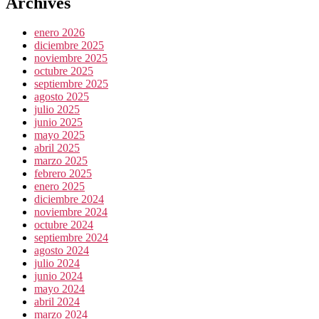
Archives
enero 2026
diciembre 2025
noviembre 2025
octubre 2025
septiembre 2025
agosto 2025
julio 2025
junio 2025
mayo 2025
abril 2025
marzo 2025
febrero 2025
enero 2025
diciembre 2024
noviembre 2024
octubre 2024
septiembre 2024
agosto 2024
julio 2024
junio 2024
mayo 2024
abril 2024
marzo 2024