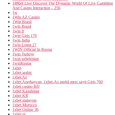
188bet Live Discover The Dynamic World Of Live Gambling
And Casino Interaction – 256
1w
1Win AZ Casino
1Win Brasil
1win Brazil
1win fr
1win Giris 170
1win India
1win Login 27
1WIN Official In Russia
1win Turkiye
1win uzbekistan
1winRussia
1xbet
1xbet arabic
1xbet Az
1xbet Azerbaycan, 1xbet-Az mobil merc sayti Giriş 760
1xbet casino BD
1xbet Kazahstan
1xbet KR
1xbet malaysia
1xbet Morocco
1xbet Online 36
1xbet pt