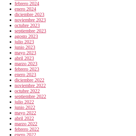
febrero 2024
enero 2024
diciembre 2023
noviembre 2023
octubre 2023
septiembre 2023
agosto 2023
julio 2023
junio 2023
mayo 2023
abril 2023
marzo 2023
febrero 2023
enero 2023
diciembre 2022
noviembre 2022
octubre 2022
septiembre 2022
julio 2022
junio 2022
mayo 2022
abril 2022
marzo 2022
febrero 2022
enero 2022