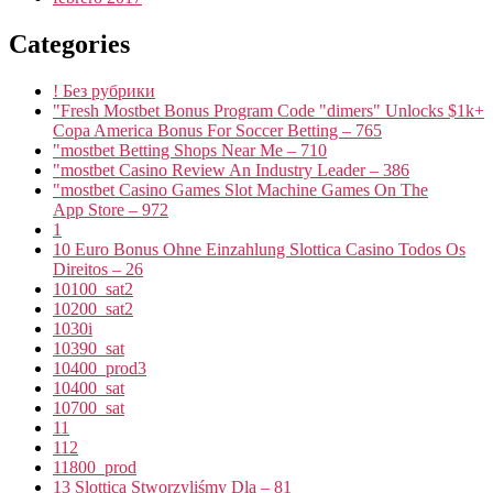
Categories
! Без рубрики
"Fresh Mostbet Bonus Program Code "dimers" Unlocks $1k+
Copa America Bonus For Soccer Betting – 765
"mostbet Betting Shops Near Me – 710
"mostbet Casino Review An Industry Leader – 386
"‎mostbet Casino Games Slot Machine Games On The
App Store – 972
1
10 Euro Bonus Ohne Einzahlung Slottica Casino Todos Os
Direitos – 26
10100_sat2
10200_sat2
1030i
10390_sat
10400_prod3
10400_sat
10700_sat
11
112
11800_prod
13 Slottica Stworzyliśmy Dla – 81