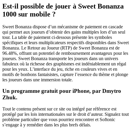
Est-il possible de jouer à Sweet Bonanza
1000 sur mobile ?
Sweet Bonanza dispose d’un mécanisme de paiement en cascade
qui permet aux joueurs d’obtenir des gains multiples lors d’un seul
tour. La table de paiement ci-dessous présente les symboles
spécifiques et leurs multiplicateurs respectifs disponibles dans Sweet
Bonanza. Le Retour au Joueur (RTP) de Sweet Bonanza est de
96.48%, offrant un potentiel de remboursement avantageux pour les
joueurs. Sweet Bonanza transporte les joueurs dans un univers
fabuleux où la richesse des graphismes est indéniablement un régal
pour les yeux. L’interface du jeu, riche en couleurs vives et en
motifs de bonbons fantaisistes, capture l’essence du thème et plonge
les joueurs dans une immersion totale.
Un programme gratuit pour iPhone, par Dmytro
Zhuk.
Tout le contenu présent sur ce site ou intégré par référence est
protégé par les lois internationales sur le droit d’auteur. Signalez tout
problème particulier que vous pourriez rencontrer et Softonic
s’engage à y remédier dans les plus brefs délais.