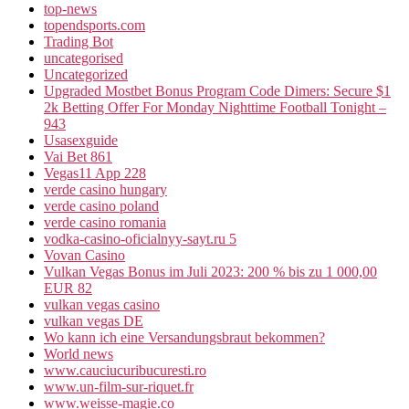
top-news
topendsports.com
Trading Bot
uncategorised
Uncategorized
Upgraded Mostbet Bonus Program Code Dimers: Secure $1
2k Betting Offer For Monday Nighttime Football Tonight –
943
Usasexguide
Vai Bet 861
Vegas11 App 228
verde casino hungary
verde casino poland
verde casino romania
vodka-casino-oficialnyy-sayt.ru 5
Vovan Casino
Vulkan Vegas Bonus im Juli 2023: 200 % bis zu 1 000,00
EUR 82
vulkan vegas casino
vulkan vegas DE
Wo kann ich eine Versandungsbraut bekommen?
World news
www.cauciucuribucuresti.ro
www.un-film-sur-riquet.fr
www.weisse-magie.co