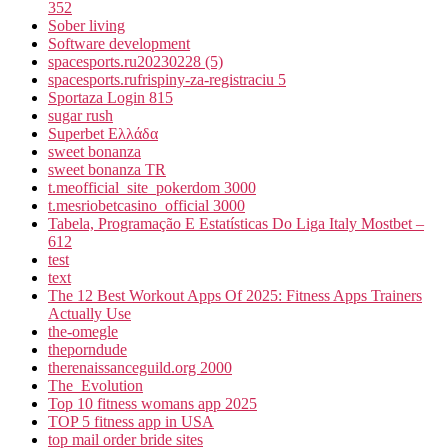
352
Sober living
Software development
spacesports.ru20230228 (5)
spacesports.rufrispiny-za-registraciu 5
Sportaza Login 815
sugar rush
Superbet Ελλάδα
sweet bonanza
sweet bonanza TR
t.meofficial_site_pokerdom 3000
t.mesriobetcasino_official 3000
Tabela, Programação E Estatísticas Do Liga Italy Mostbet –
612
test
text
The 12 Best Workout Apps Of 2025: Fitness Apps Trainers
Actually Use
the-omegle
theporndude
therenaissanceguild.org 2000
The_Evolution
Top 10 fitness womans app 2025
TOP 5 fitness app in USA
top mail order bride sites