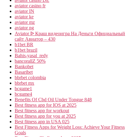
aviator casino DE
aviator casino fr
aviator IN
aviator ke
aviator mz
aviator ng
Aviator ᐉ Краш видеоигра На Деньги Официальный
сайт Авиатор – 430
b1bet BR
b1bet brazil
Bahis-yasal_redy
bancorallZ 50%
Bankobet
Basaribet
bbrbet colombia
bbrbet mx
bcgame1
bcgame4
Benefits Of Cbd Oil Under Tongue 848
Best fitness app for IOS at 2025
Best fitness app for workout
Best fitness app for you at 2025
Best fitness app in USA 025
Best Fitness Apps for Weight Loss: Achieve Your Fitness
Goals