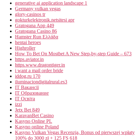
generative ai application landscape 1
Germany vulkan vegas
glory-casinos tr
gokturkelektronik.netsitesi apr
Gratogana App 449
Gratogana Casino 86
Hamster Run Ελλάδα
hentai heroes
Highroller
How To Bet On Mostbet A New Step-by-step Guide – 673
https.aviator.in
https.www.dragontiger.in
i want a mail order bride
iddog.ru 170
iluminaciondigitalrural.es3
IT Вакансії
IT Образование
IT Освіта
izzi
Jetx Bet 849
KaravanBet Casino
Kasyno Online PL
Kasyno online Poland
Kasyno Vulkan Vegas Recenzja, Bonus od pierwszej wpłaty
100% do 3000 zł + 125 FS 618