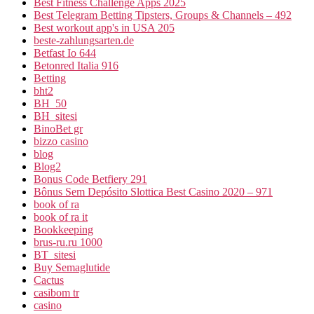
Best Fitness Challenge Apps 2025
Best Telegram Betting Tipsters, Groups & Channels – 492
Best workout app's in USA 205
beste-zahlungsarten.de
Betfast Io 644
Betonred Italia 916
Betting
bht2
BH_50
BH_sitesi
BinoBet gr
bizzo casino
blog
Blog2
Bonus Code Betfiery 291
Bônus Sem Depósito Slottica Best Casino 2020 – 971
book of ra
book of ra it
Bookkeeping
brus-ru.ru 1000
BT_sitesi
Buy Semaglutide
Cactus
casibom tr
casino