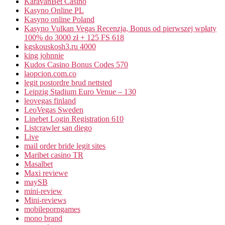
KaravanBet Casino
Kasyno Online PL
Kasyno online Poland
Kasyno Vulkan Vegas Recenzja, Bonus od pierwszej wpłaty
100% do 3000 zł + 125 FS 618
kgskouskosh3.ru 4000
king johnnie
Kudos Casino Bonus Codes 570
laopcion.com.co
legit postordre brud nettsted
Leipzig Stadium Euro Venue – 130
leovegas finland
LeoVegas Sweden
Linebet Login Registration 610
Listcrawler san diego
Live
mail order bride legit sites
Maribet casino TR
Masalbet
Maxi reviewe
maySB
mini-review
Mini-reviews
mobileporngames
mono brand