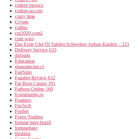
codere mexico
codere-ar.com
crazy time
Crypto
csdino
cui2020.com2
cunt wars
Das Erste Cbd Öl Taktlos Schweizer Anbau Kaufen – 221
Delivery Service 633
dsfgsdg
Education
elagentecine.cl
FairSpin
Fansbet Review 632
Fat Boss Casino 391
Fatboss Online 160
fcommunity.ru
Features
FinTech
Fonbet
Forex Trading
fortune tiger brazil
fortunetiger
freshbet