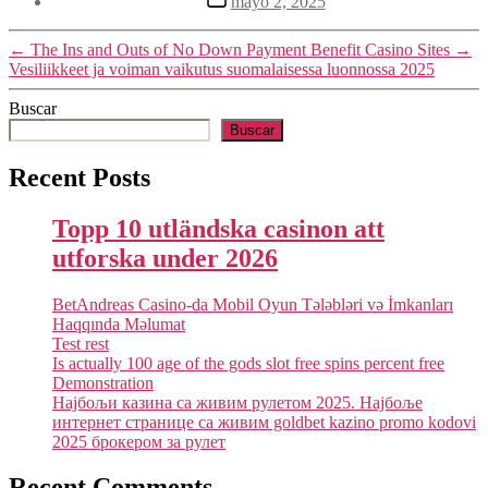
mayo 2, 2025
la
de
entrada
la
←
The Ins and Outs of No Down Payment Benefit Casino Sites
→
entrada
Vesiliikkeet ja voiman vaikutus suomalaisessa luonnossa 2025
Buscar
Buscar
Recent Posts
Topp 10 utländska casinon att
utforska under 2026
BetAndreas Casino-da Mobil Oyun Tələbləri və İmkanları
Haqqında Məlumat
Test rest
Is actually 100 age of the gods slot free spins percent free
Demonstration
Најбољи казина са живим рулетом 2025. Најбоље
интернет странице са живим goldbet kazino promo kodovi
2025 брокером за рулет
Recent Comments