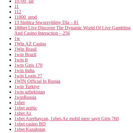
10700_sat
11
112
11800_prod
13 Slottica Stworzyliśmy Dla – 81
188bet Live Discover The Dynamic World Of Live Gambling
And Casino Interaction – 256
1w
1Win AZ Casino
1Win Brasil
1win Brazil
1win fr
1win Giris 170
1win India
1win Login 27
1WIN Official In Russia
1win Turkiye
1win uzbekistan
1winRussia
1xbet
1xbet arabic
1xbet Az
1xbet Azerbaycan, 1xbet-Az mobil merc sayti Giriş 760
1xbet casino BD
1xbet Kazahstan