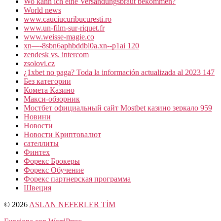
Wo kann ich eine Versandungsbraut bekommen?
World news
www.cauciucuribucuresti.ro
www.un-film-sur-riquet.fr
www.weisse-magie.co
xn—-8sbn6aphbddbl0a.xn--p1ai 120
zendesk vs. intercom
zsolovi.cz
¿1xbet no paga? Toda la información actualizada al 2023 147
Без категории
Комета Казино
Макси-обзорник
Мостбет официальный сайт Mostbet казино зеркало 959
Новини
Новости
Новости Криптовалют
сателлиты
Финтех
Форекс Брокеры
Форекс Обучение
Форекс партнерская программа
Швеция
© 2026
ASLAN NEFERLER TİM