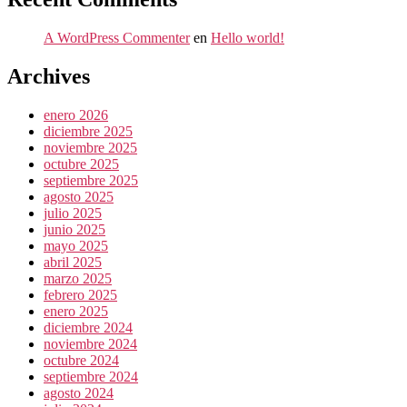
A WordPress Commenter
en
Hello world!
Archives
enero 2026
diciembre 2025
noviembre 2025
octubre 2025
septiembre 2025
agosto 2025
julio 2025
junio 2025
mayo 2025
abril 2025
marzo 2025
febrero 2025
enero 2025
diciembre 2024
noviembre 2024
octubre 2024
septiembre 2024
agosto 2024