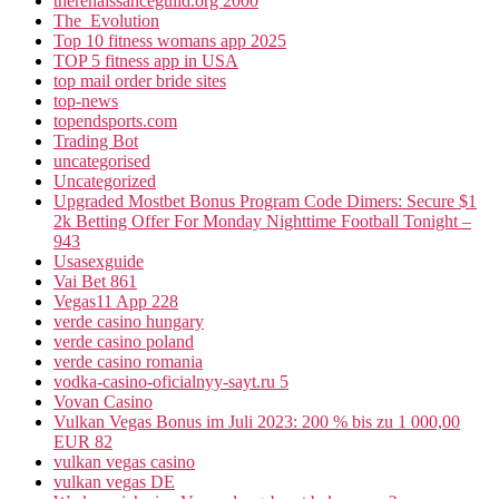
therenaissanceguild.org 2000
The_Evolution
Top 10 fitness womans app 2025
TOP 5 fitness app in USA
top mail order bride sites
top-news
topendsports.com
Trading Bot
uncategorised
Uncategorized
Upgraded Mostbet Bonus Program Code Dimers: Secure $1
2k Betting Offer For Monday Nighttime Football Tonight –
943
Usasexguide
Vai Bet 861
Vegas11 App 228
verde casino hungary
verde casino poland
verde casino romania
vodka-casino-oficialnyy-sayt.ru 5
Vovan Casino
Vulkan Vegas Bonus im Juli 2023: 200 % bis zu 1 000,00
EUR 82
vulkan vegas casino
vulkan vegas DE