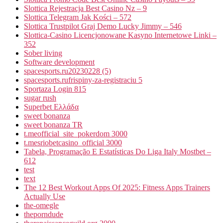
Slottica Rejestracja Best Casino Nz – 9
Slottica Telegram Jak Kości – 572
Slottica Trustpilot Graj Demo Lucky Jimmy – 546
Slottica-Casino Licencjonowane Kasyno Internetowe Linki –
352
Sober living
Software development
spacesports.ru20230228 (5)
spacesports.rufrispiny-za-registraciu 5
Sportaza Login 815
sugar rush
Superbet Ελλάδα
sweet bonanza
sweet bonanza TR
t.meofficial_site_pokerdom 3000
t.mesriobetcasino_official 3000
Tabela, Programação E Estatísticas Do Liga Italy Mostbet –
612
test
text
The 12 Best Workout Apps Of 2025: Fitness Apps Trainers
Actually Use
the-omegle
theporndude