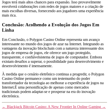
Jogos terá mais altos chances para expansão. Isso provavelmente
envolverá colaborações com redes de jogos maiores e a criação de
mais escolhas diversas, fornecendo aos jogadores uma experiência
mais rica.
Conclusão: Acolhendo a Evolução dos Jogos Em
Linha
Em Conclusão, o Polygon Casino Online representa um avanço
interessante no mundo dos jogos de azar na Internet. Integrando as
vantagens da inovação blockchain com a natureza interessante dos
jogos de empresa de jogos, ele oferece um jogo protegido,
transparente, e confiávelsistema de jogos de computador. Embora
existam desafios a superar, o possibilidade para desenvolvimento e
desenvolvimento é imensamente.
À medida que o cenário eletrônico continua a progredir, o Polygon
Casino Online permanece como um testemunho do poder
transformador da tecnologia ao melhorar a experiência de jogos na
Internet.É uma personificação de apenas como mercados
tradicionais podem adaptar-se e prosperar na era do inovação
electrónica.
←
Blackjack Bitcoin Casino: A New Frontier In Online Gaming
→