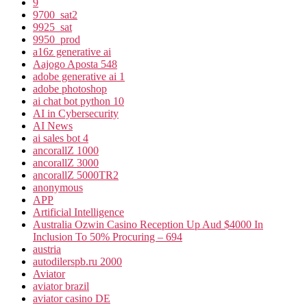
9
9700_sat2
9925_sat
9950_prod
a16z generative ai
Aajogo Aposta 548
adobe generative ai 1
adobe photoshop
ai chat bot python 10
AI in Cybersecurity
AI News
ai sales bot 4
ancorallZ 1000
ancorallZ 3000
ancorallZ 5000TR2
anonymous
APP
Artificial Intelligence
Australia Ozwin Casino Reception Up Aud $4000 In
Inclusion To 50% Procuring – 694
austria
autodilerspb.ru 2000
Aviator
aviator brazil
aviator casino DE