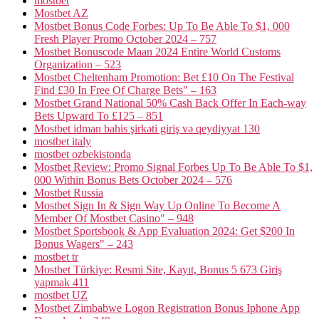
mostbet
Mostbet AZ
Mostbet Bonus Code Forbes: Up To Be Able To $1, 000
Fresh Player Promo October 2024 – 757
Mostbet Bonuscode Maan 2024 Entire World Customs
Organization – 523
Mostbet Cheltenham Promotion: Bet £10 On The Festival
Find £30 In Free Of Charge Bets" – 163
Mostbet Grand National 50% Cash Back Offer In Each-way
Bets Upward To £125 – 851
Mostbet idman bahis şirkəti giriş və qeydiyyat 130
mostbet italy
mostbet ozbekistonda
Mostbet Review: Promo Signal Forbes Up To Be Able To $1,
000 Within Bonus Bets October 2024 – 576
Mostbet Russia
Mostbet Sign In & Sign Way Up Online To Become A
Member Of Mostbet Casino" – 948
Mostbet Sportsbook & App Evaluation 2024: Get $200 In
Bonus Wagers" – 243
mostbet tr
Mostbet Türkiye: Resmi Site, Kayıt, Bonus 5 673 Giriş
yapmak 411
mostbet UZ
Mostbet Zimbabwe Logon Registration Bonus Iphone App