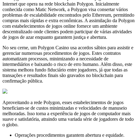
Internet que opera na rede blockchain Polygon. Inicialmente
conhecida como Matic Network, a Polygon visa consertar vários
problemas de escalabilidade encontrados pelo Ethereum, permitindo
compras mais rápidas e extra econômicas. A assimilação da Polygon
com estabelecimentos de jogos online fornece um ambiente
descentralizado onde clientes podem participar de várias atividades
de jogos de azar enquanto garantem justiça e abertura.
No seu cerne, um Polygon Casino usa acordos sábios para assistir e
gerenciar numerosas procedimentos de jogos. Estes contratos
automatizam processos, minimizando a necessidade de
intermediários e baixando o risco de erro humano. Além disso, este
sistema melhora fundo fiduciário entre jogadores, já que todas as
transações e resultados finais são gravados no blockchain para
confirmação pública.
Aproveitando a rede Polygon, esses estabelecimentos de jogos
beneficiam-se de custos minimizadas e velocidades de manuseio
melhoradas. Isso torna a experiência de jogos de computador mais
suave e satisfatória, atraindo uma variada série de jogadores de todo
o globo.
Operações procedimentos garantem abertura e equidade.