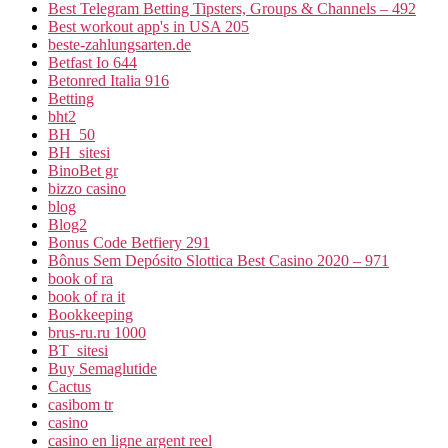
Best Telegram Betting Tipsters, Groups & Channels – 492
Best workout app's in USA 205
beste-zahlungsarten.de
Betfast Io 644
Betonred Italia 916
Betting
bht2
BH_50
BH_sitesi
BinoBet gr
bizzo casino
blog
Blog2
Bonus Code Betfiery 291
Bônus Sem Depósito Slottica Best Casino 2020 – 971
book of ra
book of ra it
Bookkeeping
brus-ru.ru 1000
BT_sitesi
Buy Semaglutide
Cactus
casibom tr
casino
casino en ligne argent reel