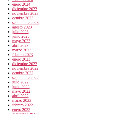
enero 2024
diciembre 2023
noviembre 2023
octubre 2023
septiembre 2023
agosto 2023
julio 2023
junio 2023
mayo 2023
abril 2023
marzo 2023
febrero 2023
enero 2023
diciembre 2022
noviembre 2022
octubre 2022
septiembre 2022
julio 2022
junio 2022
mayo 2022
abril 2022
marzo 2022
febrero 2022
enero 2022