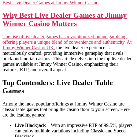
Best Live Dealer Games at Jimmy Winner Casino
Why Best Live Dealer Games at Jimmy
Winner Casino Matters
The rise of live dealer games has revolutionized online gambling,
offering players a unique blend of convenience and authenticity. At
Jimmy Winner Casino UK
, the live dealer experience is
meticulously crafted, providing immersive gameplay that rivals
brick-and-mortar casinos. This article delves into the top live dealer
games available at Jimmy Winner Casino, emphasizing their
features, RTP, and overall appeal.
Top Contenders: Live Dealer Table
Games
Among the most popular offerings at Jimmy Winner Casino are
classic table games that bring the casino floor to your screen. Here
are the leading games:
Live Blackjack
– With an impressive RTP of 99.5%, players
can enjoy multiple variations including Classic and Speed
Blackjack.