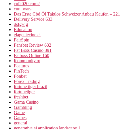
cui2020.com2
cunt wars
Das Erste Cbd Öl Taktlos Schweizer Anbau Kaufen – 221
Delivery Service 633
dsfgsdg
Education
elagentecine.cl
FairSpin
Fansbet Review 632
Fat Boss Casino 391
Fatboss Online 160
fcommunity.ru
Features
FinTech
Fonbet
Forex Trading
fortune tiger brazil
fortunetiger
freshbet
Gama Casino
Gambling
Game
Games
general
generative ai application landscape 1