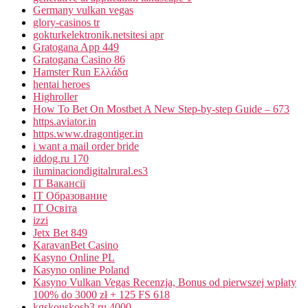
Germany vulkan vegas
glory-casinos tr
gokturkelektronik.netsitesi apr
Gratogana App 449
Gratogana Casino 86
Hamster Run Ελλάδα
hentai heroes
Highroller
How To Bet On Mostbet A New Step-by-step Guide – 673
https.aviator.in
https.www.dragontiger.in
i want a mail order bride
iddog.ru 170
iluminaciondigitalrural.es3
IT Вакансії
IT Образование
IT Освіта
izzi
Jetx Bet 849
KaravanBet Casino
Kasyno Online PL
Kasyno online Poland
Kasyno Vulkan Vegas Recenzja, Bonus od pierwszej wpłaty
100% do 3000 zł + 125 FS 618
kgskouskosh3.ru 4000