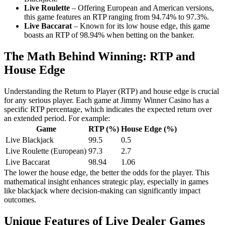
Live Roulette
– Offering European and American versions,
this game features an RTP ranging from 94.74% to 97.3%.
Live Baccarat
– Known for its low house edge, this game
boasts an RTP of 98.94% when betting on the banker.
The Math Behind Winning: RTP and
House Edge
Understanding the Return to Player (RTP) and house edge is crucial
for any serious player. Each game at Jimmy Winner Casino has a
specific RTP percentage, which indicates the expected return over
an extended period. For example:
Game
RTP (%)
House Edge (%)
Live Blackjack
99.5
0.5
Live Roulette (European)
97.3
2.7
Live Baccarat
98.94
1.06
The lower the house edge, the better the odds for the player. This
mathematical insight enhances strategic play, especially in games
like blackjack where decision-making can significantly impact
outcomes.
Unique Features of Live Dealer Games