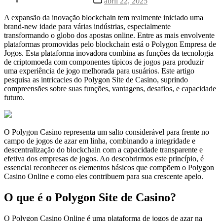
abril 22, 2025
la
de
entrada
la
A expansão da inovação blockchain tem realmente iniciado uma
entrada
brand-new idade para várias indústrias, especialmente
transformando o globo dos apostas online. Entre as mais envolvente
plataformas promovidas pelo blockchain está o Polygon Empresa de
Jogos. Esta plataforma inovadora combina as funções da tecnologia
de criptomoeda com componentes típicos
de jogos para produzir
uma experiência de jogo melhorada para usuários. Este artigo
pesquisa as intricacies do Polygon Site de Casino, suprindo
compreensões sobre suas funções, vantagens, desafios, e capacidade
futuro.
O Polygon Casino representa um salto considerável para frente no
campo de jogos de azar em linha, combinando a integridade e
descentralização do blockchain com a capacidade transparente e
efetiva dos empresas de jogos. Ao descobrirmos este princípio, é
essencial reconhecer os elementos básicos que compõem o Polygon
Casino Online e como eles contribuem para sua crescente apelo.
O que é o Polygon Site de Casino?
O Polygon Casino Online é uma plataforma de jogos de azar na