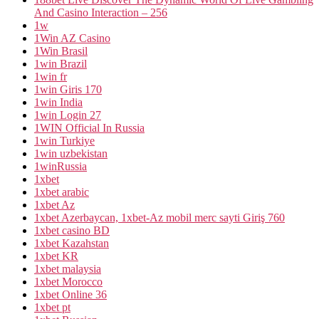
And Casino Interaction – 256
1w
1Win AZ Casino
1Win Brasil
1win Brazil
1win fr
1win Giris 170
1win India
1win Login 27
1WIN Official In Russia
1win Turkiye
1win uzbekistan
1winRussia
1xbet
1xbet arabic
1xbet Az
1xbet Azerbaycan, 1xbet-Az mobil merc sayti Giriş 760
1xbet casino BD
1xbet Kazahstan
1xbet KR
1xbet malaysia
1xbet Morocco
1xbet Online 36
1xbet pt