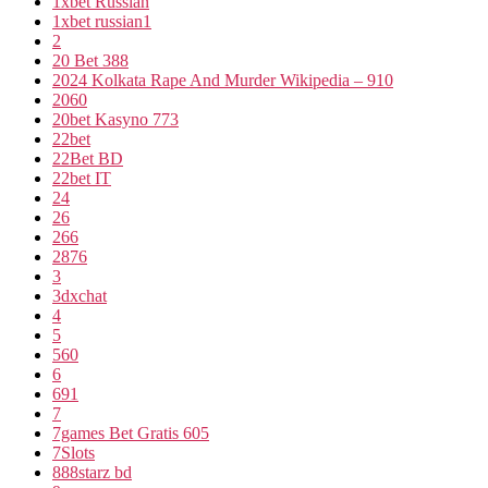
1xbet Russian
1xbet russian1
2
20 Bet 388
2024 Kolkata Rape And Murder Wikipedia – 910
2060
20bet Kasyno 773
22bet
22Bet BD
22bet IT
24
26
266
2876
3
3dxchat
4
5
560
6
691
7
7games Bet Gratis 605
7Slots
888starz bd