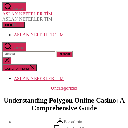
Saltar
Buscar
al
ASLAN NEFERLER TİM
contenido
ASLAN NEFERLER TİM
Menú
ASLAN NEFERLER TİM
Buscar
Buscar:
Cerrar
la
búsqueda
Cerrar el menú
ASLAN NEFERLER TİM
Categorías
Uncategorized
Understanding Polygon Online Casino: A
Comprehensive Guide
Autor
Por
admin
de
Fecha