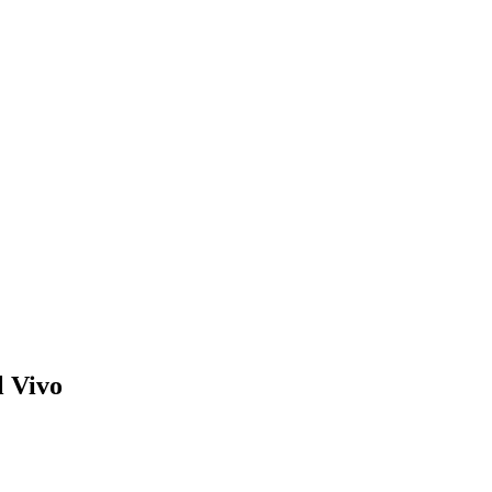
l Vivo