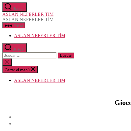
Saltar
Buscar
al
ASLAN NEFERLER TİM
contenido
ASLAN NEFERLER TİM
Menú
ASLAN NEFERLER TİM
Buscar
Buscar:
Cerrar
la
búsqueda
Cerrar el menú
ASLAN NEFERLER TİM
Gioco