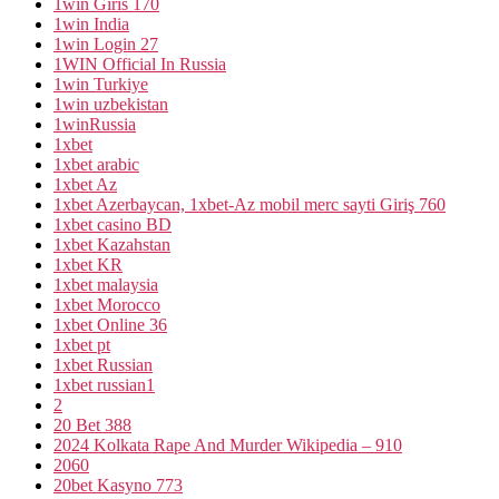
1win Giris 170
1win India
1win Login 27
1WIN Official In Russia
1win Turkiye
1win uzbekistan
1winRussia
1xbet
1xbet arabic
1xbet Az
1xbet Azerbaycan, 1xbet-Az mobil merc sayti Giriş 760
1xbet casino BD
1xbet Kazahstan
1xbet KR
1xbet malaysia
1xbet Morocco
1xbet Online 36
1xbet pt
1xbet Russian
1xbet russian1
2
20 Bet 388
2024 Kolkata Rape And Murder Wikipedia – 910
2060
20bet Kasyno 773