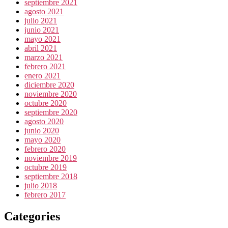
septiembre 2021
agosto 2021
julio 2021
junio 2021
mayo 2021
abril 2021
marzo 2021
febrero 2021
enero 2021
diciembre 2020
noviembre 2020
octubre 2020
septiembre 2020
agosto 2020
junio 2020
mayo 2020
febrero 2020
noviembre 2019
octubre 2019
septiembre 2018
julio 2018
febrero 2017
Categories