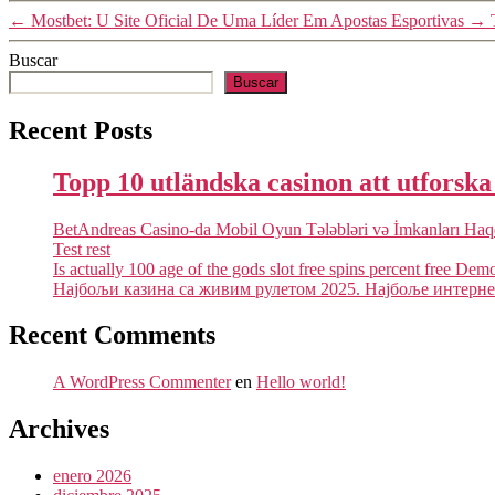
←
Mostbet: U Site Oficial De Uma Líder Em Apostas Esportivas
→
Buscar
Buscar
Recent Posts
Topp 10 utländska casinon att utforsk
BetAndreas Casino-da Mobil Oyun Tələbləri və İmkanları Ha
Test rest
Is actually 100 age of the gods slot free spins percent free Dem
Најбољи казина са живим рулетом 2025. Најбоље интернет
Recent Comments
A WordPress Commenter
en
Hello world!
Archives
enero 2026